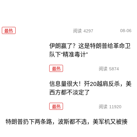
08-06
最热
阅读
4297
伊朗赢了？这是特朗普给革命卫
队下“精准毒计”
最热
阅读
5874
信息量很大！歼20越肩反杀，美
西方都不淡定了
最热
阅读
11920
特朗普扔下两条路，波斯都不选，美军机又被揍