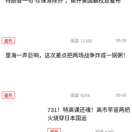
特朗普一句“珍珠港除外”，撕开美国霸权遮羞布
08-04
最热
阅读
11382
里海一声巨响，这次差点把两场战争炸成一锅粥！
08-05
最热
阅读
9244
731！特高课还魂！高市早苗两把
火烧穿日本国运
最热
阅读
5295