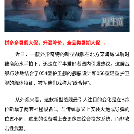
拼多多暑假大促，升温降价，全品类暑期大促 →
近日，一艘外形奇特的新型战舰在北方某海域试航时
被商船水手拍下，迅速在军事爱好者圈内引发热议。这艘战
舰巧妙地结合了054型护卫舰的舰艏设计和056型轻型护卫
舰的舰体特征，被军迷们戏称为“缝合怪”。
从外观来看，这款新型战舰最引人注目的变化是在B炮
位新增了两套神秘设备1。与传统意义上安装火炮或导弹的
位置不同，这里的设备看上去更像是综合投放系统，而非攻
击性武器。