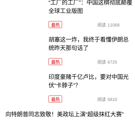
“工厂的工厂”：中国这棋彻底颠覆
全球工业版图
最热
阅读
11068
胡塞这一炸，我终于看懂伊朗总
统昨天那句话了
最热
阅读
6725
印度豪赌千亿卢比，要对中国光
伏“卡脖子”？
最热
阅读
5810
向特朗普同志致敬！美政坛上演“超级抹红大赛”