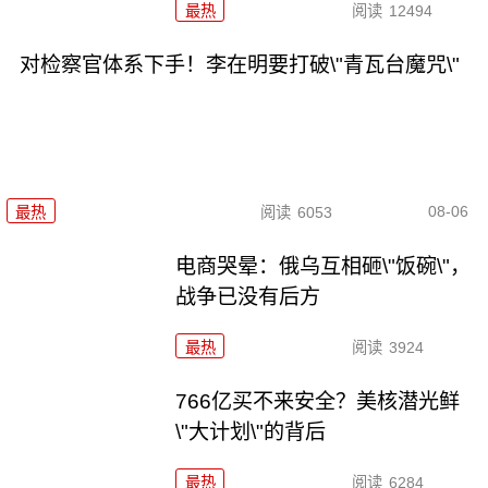
最热
阅读
12494
对检察官体系下手！李在明要打破\"青瓦台魔咒\"
08-06
最热
阅读
6053
电商哭晕：俄乌互相砸\"饭碗\"，
战争已没有后方
最热
阅读
3924
766亿买不来安全？美核潜光鲜
\"大计划\"的背后
最热
阅读
6284