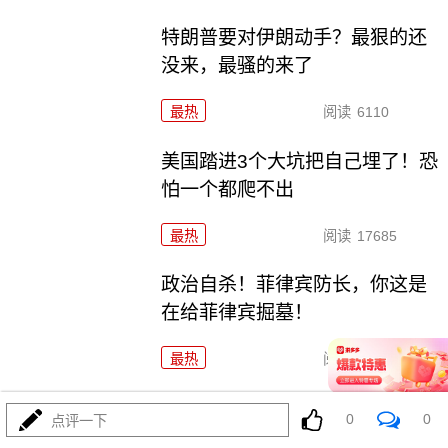
特朗普要对伊朗动手？最狠的还
没来，最骚的来了
最热
阅读
6110
美国踏进3个大坑把自己埋了！恐
怕一个都爬不出
最热
阅读
17685
政治自杀！菲律宾防长，你这是
在给菲律宾掘墓！
最热
阅读
7105
特朗普这狼来了连演十遍，伊
0
0
点评一下
朗：你猜我信不信？