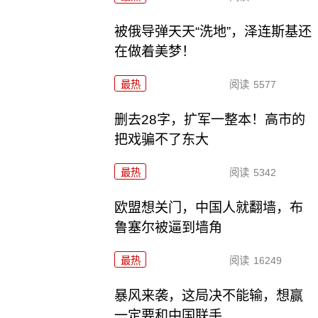
被俄导弹天天“洗地”，泽连斯基还
在做着美梦！
最热
阅读
5577
删去28字，扩军一整本！高市的
把戏骗不了东大
最热
阅读
5342
欧盟想关门，中国人就翻墙，布
鲁塞尔被逼到墙角
最热
阅读
16249
暴风来袭，这局决不能输，想赢
一定要和中国联手