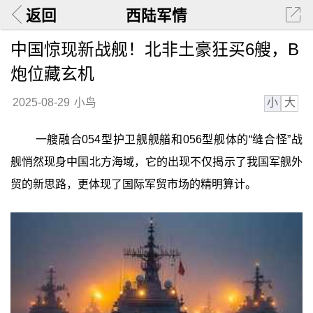
返回
西陆军情
中国惊现新战舰！北非土豪狂买6艘，B
炮位藏玄机
小
大
2025-08-29
小鸟
一艘融合054型护卫舰舰艏和056型舰体的“缝合怪”战
舰悄然现身中国北方海域，它的出现不仅揭示了我国军舰外
贸的新思路，更体现了国际军贸市场的精明算计。