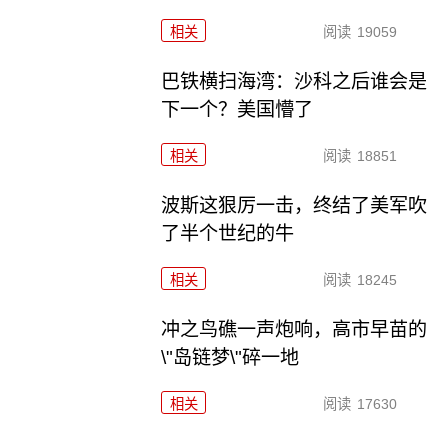
相关
阅读
19059
巴铁横扫海湾：沙科之后谁会是
下一个？美国懵了
相关
阅读
18851
波斯这狠厉一击，终结了美军吹
了半个世纪的牛
相关
阅读
18245
冲之鸟礁一声炮响，高市早苗的
\"岛链梦\"碎一地
相关
阅读
17630