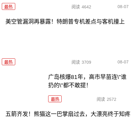
08-07
最热
阅读
4642
美空管漏洞再暴露！特朗普专机差点与客机撞上
08-07
最热
阅读
3709
广岛核爆81年，高市早苗连\"谁
扔的\"都不敢提！
最热
阅读
2572
五箭齐发！熊猫这一巴掌扇过去，大漂亮终于知疼