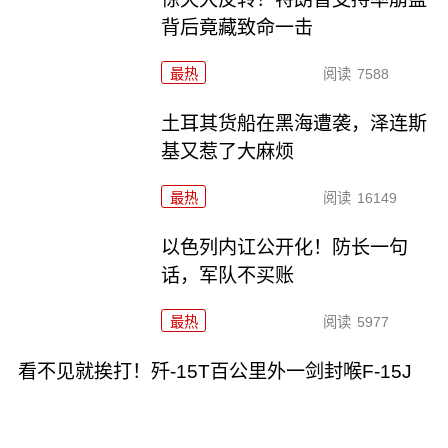
背后竟藏致命一击
最热
阅读
7588
土耳其货船在黑海遭袭，泽连斯
基又惹了大麻烦
最热
阅读
16149
以色列内讧公开化！防长一句
话，军队不买账
最热
阅读
5977
看不见就挨打！歼-15T百公里外一剑封喉F-15J