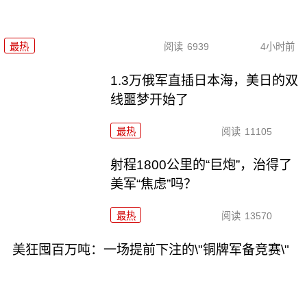
最热
阅读
6939
4小时前
1.3万俄军直插日本海，美日的双
线噩梦开始了
最热
阅读
11105
射程1800公里的“巨炮”，治得了
美军“焦虑”吗？
最热
阅读
13570
美狂囤百万吨：一场提前下注的\"铜牌军备竞赛\"