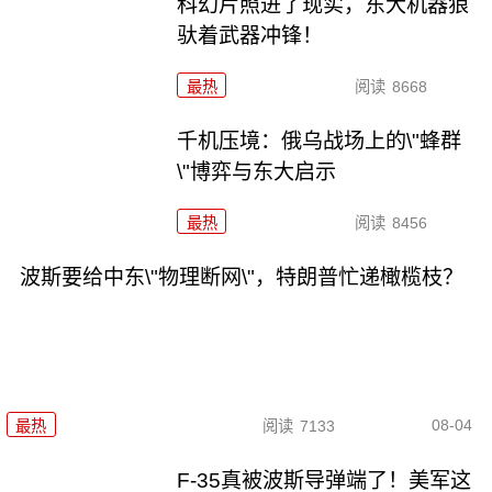
科幻片照进了现实，东大机器狼
驮着武器冲锋！
最热
阅读
8668
千机压境：俄乌战场上的\"蜂群
\"博弈与东大启示
最热
阅读
8456
波斯要给中东\"物理断网\"，特朗普忙递橄榄枝？
08-04
最热
阅读
7133
F-35真被波斯导弹端了！美军这