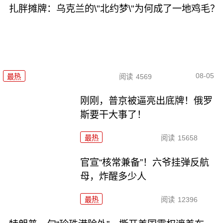
扎胖摊牌：乌克兰的\"北约梦\"为何成了一地鸡毛？
08-05
最热
阅读
4569
刚刚，普京被逼亮出底牌！俄罗
斯要干大事了！
最热
阅读
15658
官宣“核常兼备”！六爷挂弹反航
母，炸醒多少人
最热
阅读
12396