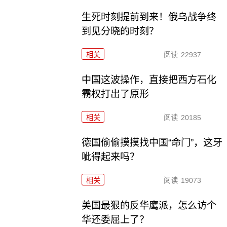
生死时刻提前到来！俄乌战争终
到见分晓的时刻？
相关
阅读
22937
中国这波操作，直接把西方石化
霸权打出了原形
相关
阅读
20185
德国偷偷摸摸找中国“命门”，这牙
呲得起来吗？
相关
阅读
19073
美国最狠的反华鹰派，怎么访个
华还委屈上了？