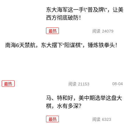
东大海军这一手\"普及牌\"，让美
西方彻底破防！
最热
阅读
24079
南海6天禁航，东大摆下“阳谋棋”，锤炼铁拳头！
08-04
最热
阅读
21153
马、特和好，美中期选举这盘大
棋，水有多深？
最热
阅读
6323