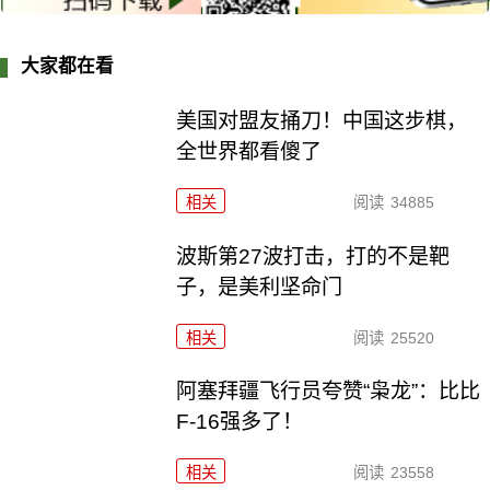
大家都在看
美国对盟友捅刀！中国这步棋，
全世界都看傻了
相关
阅读
34885
波斯第27波打击，打的不是靶
子，是美利坚命门
相关
阅读
25520
阿塞拜疆飞行员夸赞“枭龙”：比比
F-16强多了！
相关
阅读
23558