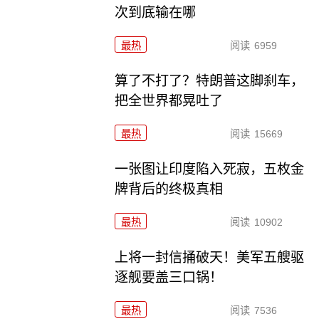
次到底输在哪
最热
阅读
6959
算了不打了？特朗普这脚刹车，
把全世界都晃吐了
最热
阅读
15669
一张图让印度陷入死寂，五枚金
牌背后的终极真相
最热
阅读
10902
上将一封信捅破天！美军五艘驱
逐舰要盖三口锅！
最热
阅读
7536