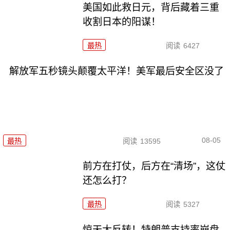
美国如此救日元，背后藏着三重
收割日本的阳谋！
最热
阅读
6427
解放军五秒镜头颠覆太平洋！美军最后安全区没了
08-05
最热
阅读
13595
前方在打仗，后方在“清场”，这仗
还怎么打？
最热
阅读
5327
惊天大反转！特朗普支持率崩盘