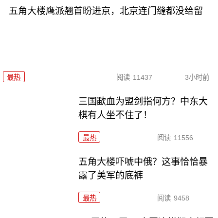
五角大楼鹰派翘首盼进京，北京连门缝都没给留
最热
阅读
11437
3小时前
三国歃血为盟剑指何方？中东大
棋有人坐不住了！
最热
阅读
11556
五角大楼吓唬中俄？这事恰恰暴
露了美军的底裤
最热
阅读
9458