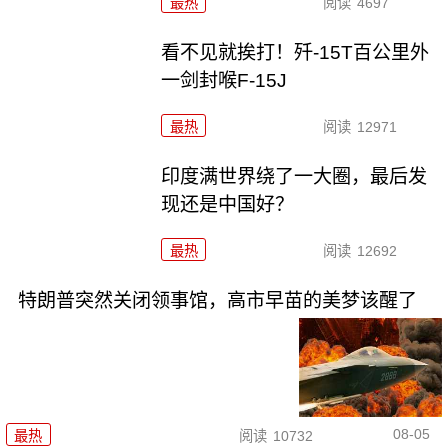
最热
阅读
4697
看不见就挨打！歼-15T百公里外
一剑封喉F-15J
最热
阅读
12971
印度满世界绕了一大圈，最后发
现还是中国好？
最热
阅读
12692
特朗普突然关闭领事馆，高市早苗的美梦该醒了
08-05
最热
阅读
10732