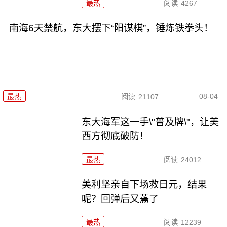
最热
阅读
4267
南海6天禁航，东大摆下“阳谋棋”，锤炼铁拳头！
08-04
最热
阅读
21107
东大海军这一手\"普及牌\"，让美
西方彻底破防！
最热
阅读
24012
美利坚亲自下场救日元，结果
呢？回弹后又蔫了
最热
阅读
12239