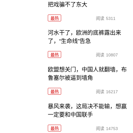
把戏骗不了东大
最热
阅读
5311
河水干了，欧洲的底裤露出来
了，“生命线”告急
最热
阅读
10807
欧盟想关门，中国人就翻墙，布
鲁塞尔被逼到墙角
最热
阅读
16217
暴风来袭，这局决不能输，想赢
一定要和中国联手
最热
阅读
14753