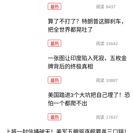
最热
阅读
8437
算了不打了？特朗普这脚刹车，
把全世界都晃吐了
最热
阅读
15642
一张图让印度陷入死寂，五枚金
牌背后的终极真相
最热
阅读
10887
美国踏进3个大坑把自己埋了！恐
怕一个都爬不出
最热
阅读
17637
上将一封信捅破天！美军五艘驱逐舰要盖三口锅！