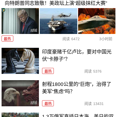
向特朗普同志致敬！美政坛上演“超级抹红大赛”
最热
阅读
6472
3小时前
印度豪赌千亿卢比，要对中国光
伏“卡脖子”？
最热
阅读
5376
射程1800公里的“巨炮”，治得了
美军“焦虑”吗？
最热
阅读
13431
1.3万俄军直插日本海，美日的双