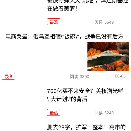
被俄导弹天天“洗地”，泽连斯基还
在做着美梦！
最热
阅读
5549
电商哭晕：俄乌互相砸\"饭碗\"，战争已没有后方
08-06
最热
阅读
3890
766亿买不来安全？美核潜光鲜
\"大计划\"的背后
最热
阅读
6248
删去28字，扩军一整本！高市的