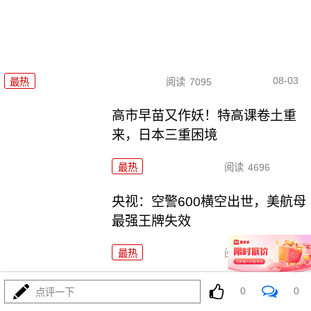
08-03
最热
阅读
7095
高市早苗又作妖！特高课卷土重
来，日本三重困境
最热
阅读
4696
央视：空警600横空出世，美航母
最强王牌失效
最热
阅读
23849
东瀛彻底撕掉和平面具，公然发
0
0
点评一下
射进攻性武器！