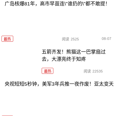
广岛核爆81年，高市早苗连\"谁扔的\"都不敢提！
08-07
最热
阅读
2525
五箭齐发！熊猫这一巴掌扇过
去，大漂亮终于知疼
最热
阅读
22535
央视短短5秒钟，美军3年兵推一夜作废！亚太变天