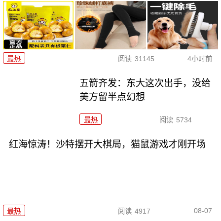
最热
阅读
31145
4小时前
五箭齐发：东大这次出手，没给
美方留半点幻想
最热
阅读
5734
红海惊涛！沙特摆开大棋局，猫鼠游戏才刚开场
08-07
最热
阅读
4917