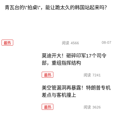
青瓦台的\"拍桌\"，能让跪太久的韩国站起来吗？
08-07
最热
阅读
4566
莫迪开大！砸碎印军17个司令
部，重组指挥结构
最热
阅读
7241
美空管漏洞再暴露！特朗普专机
差点与客机撞上
最热
阅读
3626