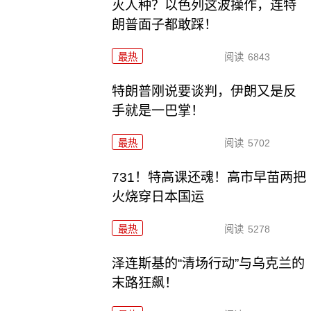
灭人种？以色列这波操作，连特
朗普面子都敢踩！
最热
阅读
6843
特朗普刚说要谈判，伊朗又是反
手就是一巴掌！
最热
阅读
5702
731！特高课还魂！高市早苗两把
火烧穿日本国运
最热
阅读
5278
泽连斯基的“清场行动”与乌克兰的
末路狂飙！