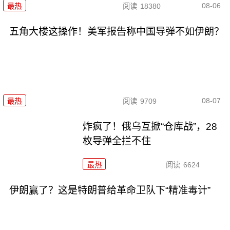
08-06
最热
阅读
18380
五角大楼这操作！美军报告称中国导弹不如伊朗？
08-07
最热
阅读
9709
炸疯了！俄乌互掀“仓库战”，28
枚导弹全拦不住
最热
阅读
6624
伊朗赢了？这是特朗普给革命卫队下“精准毒计”