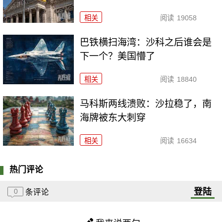
相关
阅读
19058
巴铁横扫海湾：沙科之后谁会是
下一个？美国懵了
相关
阅读
18840
马科斯两线溃败：沙拉稳了，南
海牌被东大刺穿
相关
阅读
16634
热门评论
登陆
0
条评论