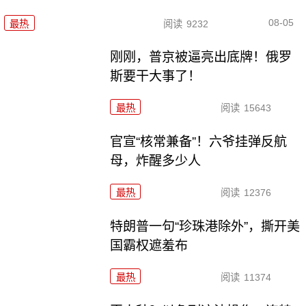
08-05
最热
阅读
9232
刚刚，普京被逼亮出底牌！俄罗
斯要干大事了！
最热
阅读
15643
官宣“核常兼备”！六爷挂弹反航
母，炸醒多少人
最热
阅读
12376
特朗普一句“珍珠港除外”，撕开美
国霸权遮羞布
最热
阅读
11374