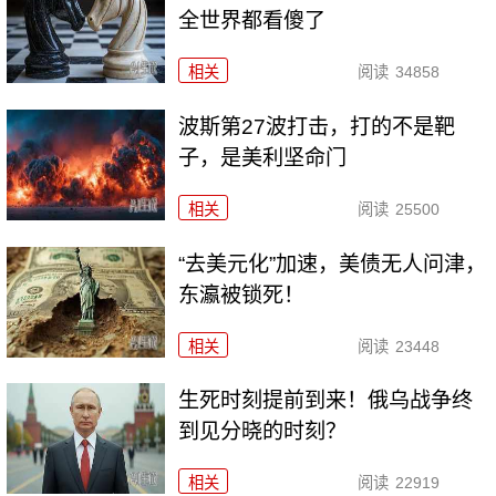
全世界都看傻了
相关
阅读
34858
波斯第27波打击，打的不是靶
子，是美利坚命门
相关
阅读
25500
“去美元化”加速，美债无人问津，
东瀛被锁死！
相关
阅读
23448
生死时刻提前到来！俄乌战争终
到见分晓的时刻？
相关
阅读
22919