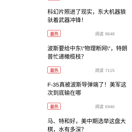
科幻片照进了现实，东大机器狼
驮着武器冲锋！
最热
阅读
8648
波斯要给中东\"物理断网\"，特朗
普忙递橄榄枝？
最热
阅读
7115
F-35真被波斯导弹端了！美军这
次到底输在哪
最热
阅读
6946
马、特和好，美中期选举这盘大
棋，水有多深？