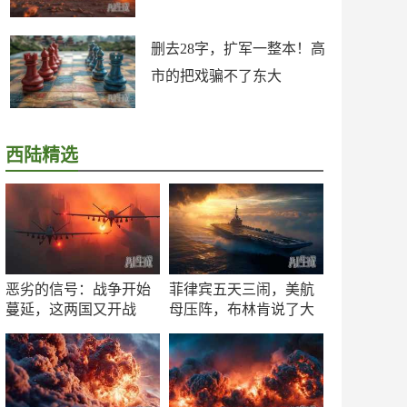
删去28字，扩军一整本！高
市的把戏骗不了东大
西陆精选
恶劣的信号：战争开始
菲律宾五天三闹，美航
蔓延，这两国又开战
母压阵，布林肯说了大
了！
实话