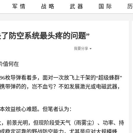
军情
战略
武器
国际
决了防空系统最头疼的问题”
我要分享
的价值何在
96枚导弹看着多，面对一次放飞上千架的“超级蜂群”
携带弹药的，岂不血亏？不如发展激光或电磁武器，
本效益核心难题。但笔者认为：
大，前景光明，但现阶段受天气（雨雾尘）、功率、持
成稳定可靠的野战防空能力，尤其是应对大规模蜂