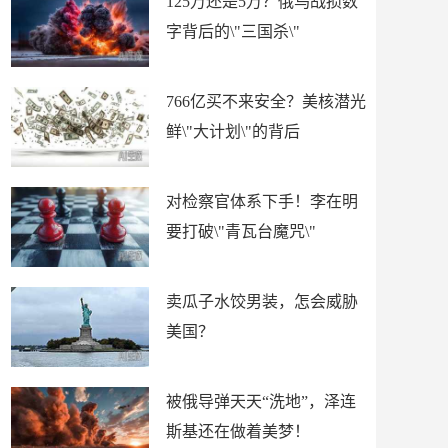
125万还是5万？俄乌战损数
字背后的\"三国杀\"
766亿买不来安全？美核潜光
鲜\"大计划\"的背后
对检察官体系下手！李在明
要打破\"青瓦台魔咒\"
卖瓜子水饺男装，怎会威胁
美国？
被俄导弹天天“洗地”，泽连
斯基还在做着美梦！