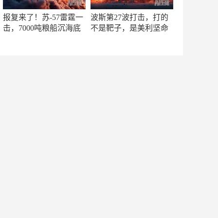
报复来了！苏-57雷霆一
波斯第27波打击，打的
击，7000吨粮船沉海底
不是靶子，是美利坚命
门