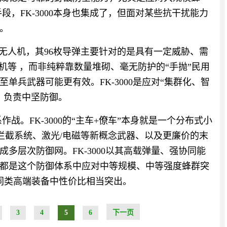
段，FK-3000本身也集成了，但面对某些抗干扰能力
。
所有无人机，其96枚导弹主要针对的是具有一定威胁、需
机等 ，而非纯粹靠数量堆砌、毫无防护的“手抛”民用
单兵武器可能更有效。FK-3000是应对“集群化、智
，负责中坚防御。
战。FK-3000的“主车+僚车”本身就是一个分布式小
密度拦截系统、激光/电磁等新概念武器、以及更廉价的末
多层次防御网。FK-3000以其高载弹量、强协同能
都是这个防御体系中应对中等规模、中等强度蜂群突
在同类高端装备中性价比相当突出。
3
4
5
6
下一页