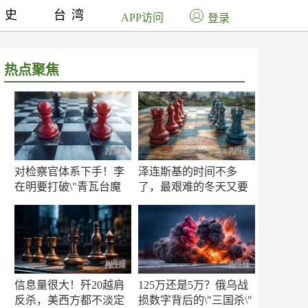
历史
台湾
APP访问
登录
热点聚焦
对检察官体系下手！李
泽连斯基的时间不多
在明要打破\"青瓦台魔
了，最艰难的冬天又要
咒\"
来了
信息量很大！歼20越肩
125万还是5万？俄乌战
反杀，美西方都不淡定
损数字背后的\"三国杀\"