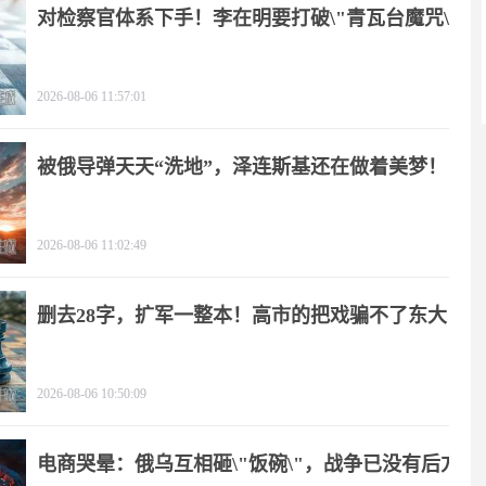
对检察官体系下手！李在明要打破\"青瓦台魔咒\"
2026-08-06 11:57:01
被俄导弹天天“洗地”，泽连斯基还在做着美梦！
2026-08-06 11:02:49
删去28字，扩军一整本！高市的把戏骗不了东大
2026-08-06 10:50:09
电商哭晕：俄乌互相砸\"饭碗\"，战争已没有后方