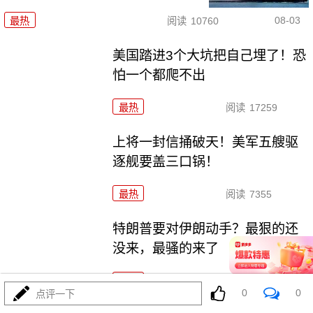
08-03
最热
阅读
10760
美国踏进3个大坑把自己埋了！恐
怕一个都爬不出
最热
阅读
17259
上将一封信捅破天！美军五艘驱
逐舰要盖三口锅！
最热
阅读
7355
特朗普要对伊朗动手？最狠的还
没来，最骚的来了
最热
阅读
5957
0
0
点评一下