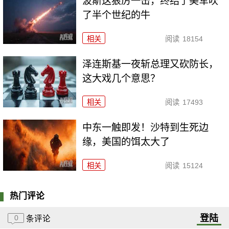
波斯这狠厉一击，终结了美军吹
了半个世纪的牛
相关
阅读
18154
泽连斯基一夜斩总理又砍防长，
这大戏几个意思？
相关
阅读
17493
中东一触即发！沙特到生死边
缘，美国的饵太大了
相关
阅读
15124
热门评论
登陆
0
条评论