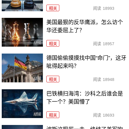
相关
阅读
18993
美国最狠的反华鹰派，怎么访个
华还委屈上了？
相关
阅读
18957
德国偷偷摸摸找中国“命门”，这牙
呲得起来吗？
相关
阅读
18948
巴铁横扫海湾：沙科之后谁会是
下一个？美国懵了
相关
阅读
18693