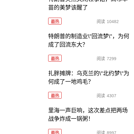
苗的美梦该醒了
最热
阅读
10482
特朗普的制造业\"回流梦\"，为何
成了回流东大？
最热
阅读
7299
扎胖摊牌：乌克兰的\"北约梦\"为
何成了一地鸡毛？
最热
阅读
4307
里海一声巨响，这次差点把两场
战争炸成一锅粥！
最热
阅读
8997