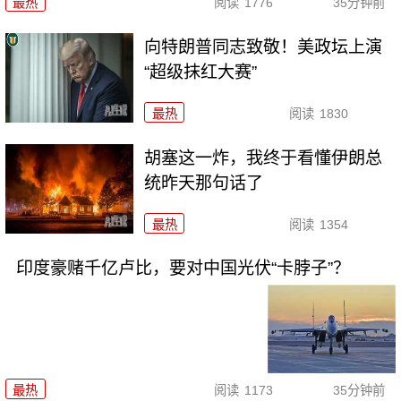
最热
阅读
1776
35分钟前
向特朗普同志致敬！美政坛上演
“超级抹红大赛”
最热
阅读
1830
胡塞这一炸，我终于看懂伊朗总
统昨天那句话了
最热
阅读
1354
印度豪赌千亿卢比，要对中国光伏“卡脖子”？
最热
阅读
1173
35分钟前