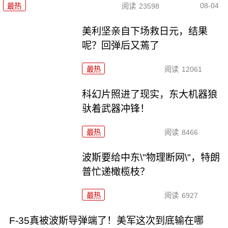
08-04
最热
阅读
23598
美利坚亲自下场救日元，结果
呢？回弹后又蔫了
最热
阅读
12061
科幻片照进了现实，东大机器狼
驮着武器冲锋！
最热
阅读
8466
波斯要给中东\"物理断网\"，特朗
普忙递橄榄枝？
最热
阅读
6927
F-35真被波斯导弹端了！美军这次到底输在哪