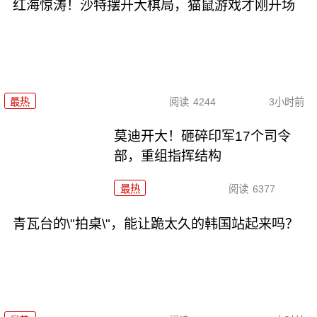
红海惊涛！沙特摆开大棋局，猫鼠游戏才刚开场
最热
阅读
4244
3小时前
莫迪开大！砸碎印军17个司令
部，重组指挥结构
最热
阅读
6377
青瓦台的\"拍桌\"，能让跪太久的韩国站起来吗？