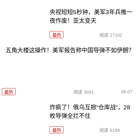
央视短短5秒钟，美军3年兵推一
夜作废！亚太变天
最热
阅读
17102
五角大楼这操作！美军报告称中国导弹不如伊朗？
08-07
最热
阅读
9091
炸疯了！俄乌互掀“仓库战”，28
枚导弹全拦不住
最热
阅读
6199