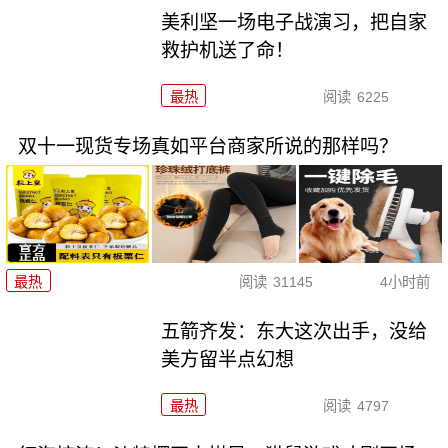
美利坚一场电子战演习，把自家
救护机送了命！
最热
阅读
6225
双十一现货专场真如平台商家所说的那样吗？
最热
阅读
31145
4小时前
五箭齐发：东大这次出手，没给
美方留半点幻想
最热
阅读
4797