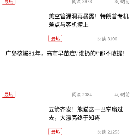
最热
阅读
3973
3小时前
美空管漏洞再暴露！特朗普专机
差点与客机撞上
最热
阅读
3106
广岛核爆81年，高市早苗连\"谁扔的\"都不敢提！
最热
阅读
2084
4小时前
五箭齐发！熊猫这一巴掌扇过
去，大漂亮终于知疼
最热
阅读
21253