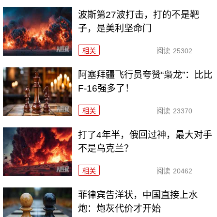
波斯第27波打击，打的不是靶
子，是美利坚命门
相关
阅读
25302
阿塞拜疆飞行员夸赞“枭龙”：比比
F-16强多了！
相关
阅读
23370
打了4年半，俄回过神，最大对手
不是乌克兰？
相关
阅读
20462
菲律宾告洋状，中国直接上水
炮：炮灰代价才开始