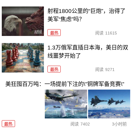
射程1800公里的“巨炮”，治得了
美军“焦虑”吗？
最热
阅读
11615
1.3万俄军直插日本海，美日的双
线噩梦开始了
最热
阅读
9271
美狂囤百万吨：一场提前下注的\"铜牌军备竞赛\"
最热
阅读
7402
3小时前