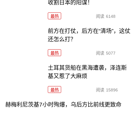
收割日本的阳谋！
最热
阅读
6148
前方在打仗，后方在“清场”，这仗
还怎么打？
最热
阅读
5077
土耳其货船在黑海遭袭，泽连斯
基又惹了大麻烦
最热
阅读
15896
赫梅利尼茨基7小时殉爆，乌后方比前线更致命