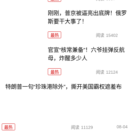
刚刚，普京被逼亮出底牌！俄罗
斯要干大事了！
最热
阅读
15402
官宣“核常兼备”！六爷挂弹反航
母，炸醒多少人
最热
阅读
12124
特朗普一句“珍珠港除外”，撕开美国霸权遮羞布
08-04
最热
阅读
11129