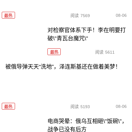
08-06
最热
阅读
7569
对检察官体系下手！李在明要打
破\"青瓦台魔咒\"
最热
阅读
5611
被俄导弹天天“洗地”，泽连斯基还在做着美梦！
08-06
最热
阅读
5193
电商哭晕：俄乌互相砸\"饭碗\"，
战争已没有后方