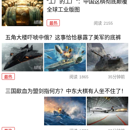
“工厂的工厂”：中国这棋彻底颠覆
全球工业版图
最热
阅读
2155
五角大楼吓唬中俄？这事恰恰暴露了美军的底裤
最热
阅读
1865
35分钟前
三国歃血为盟剑指何方？中东大棋有人坐不住了！