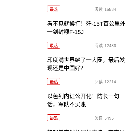
最热
阅读
15534
看不见就挨打！歼-15T百公里外
一剑封喉F-15J
最热
阅读
12436
印度满世界绕了一大圈，最后发
现还是中国好？
最热
阅读
12214
以色列内讧公开化！防长一句
话，军队不买账
最热
阅读
5495