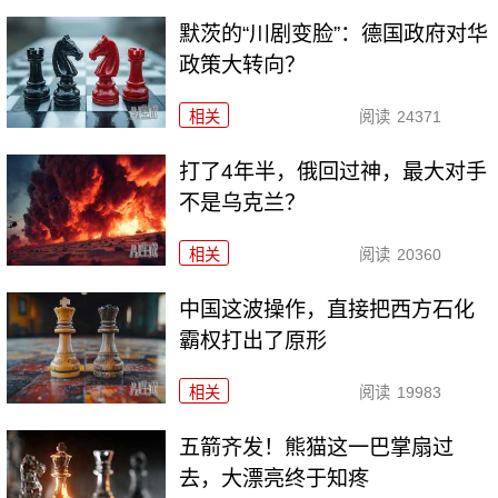
默茨的“川剧变脸”：德国政府对华
政策大转向？
相关
阅读
24371
打了4年半，俄回过神，最大对手
不是乌克兰？
相关
阅读
20360
中国这波操作，直接把西方石化
霸权打出了原形
相关
阅读
19983
五箭齐发！熊猫这一巴掌扇过
去，大漂亮终于知疼