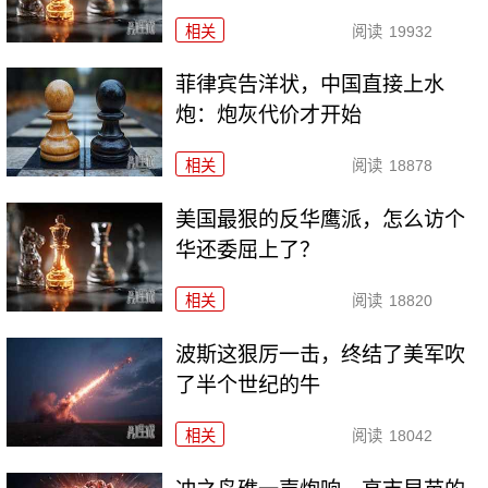
相关
阅读
19932
菲律宾告洋状，中国直接上水
炮：炮灰代价才开始
相关
阅读
18878
美国最狠的反华鹰派，怎么访个
华还委屈上了？
相关
阅读
18820
波斯这狠厉一击，终结了美军吹
了半个世纪的牛
相关
阅读
18042