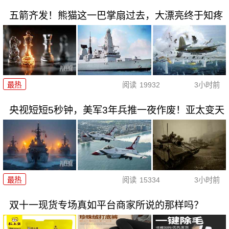
五箭齐发！熊猫这一巴掌扇过去，大漂亮终于知疼
最热
阅读
19932
3小时前
央视短短5秒钟，美军3年兵推一夜作废！亚太变天
最热
阅读
15334
3小时前
双十一现货专场真如平台商家所说的那样吗？