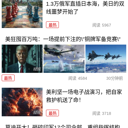
1.3万俄军直插日本海，美日的双
线噩梦开始了
最热
阅读
5967
美狂囤百万吨：一场提前下注的\"铜牌军备竞赛\"
最热
阅读
4584
30分钟前
美利坚一场电子战演习，把自家
救护机送了命！
最热
阅读
3718
莫迪开大！砸碎印军17个司令部，重组指挥结构