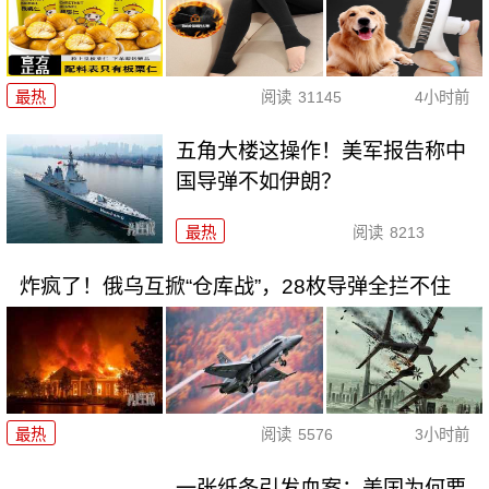
最热
阅读
31145
4小时前
五角大楼这操作！美军报告称中
国导弹不如伊朗？
最热
阅读
8213
炸疯了！俄乌互掀“仓库战”，28枚导弹全拦不住
最热
阅读
5576
3小时前
一张纸条引发血案：美国为何要