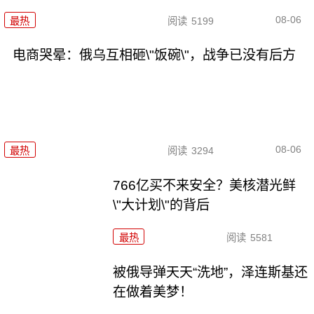
08-06
最热
阅读
5199
电商哭晕：俄乌互相砸\"饭碗\"，战争已没有后方
08-06
最热
阅读
3294
766亿买不来安全？美核潜光鲜
\"大计划\"的背后
最热
阅读
5581
被俄导弹天天“洗地”，泽连斯基还
在做着美梦！