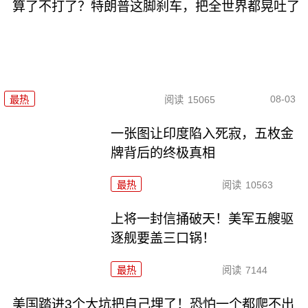
算了不打了？特朗普这脚刹车，把全世界都晃吐了
08-03
最热
阅读
15065
一张图让印度陷入死寂，五枚金
牌背后的终极真相
最热
阅读
10563
上将一封信捅破天！美军五艘驱
逐舰要盖三口锅！
最热
阅读
7144
美国踏进3个大坑把自己埋了！恐怕一个都爬不出