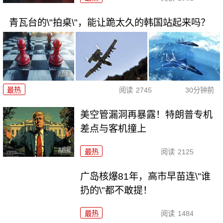
青瓦台的\"拍桌\"，能让跪太久的韩国站起来吗？
最热
阅读
2745
30分钟前
美空管漏洞再暴露！特朗普专机
差点与客机撞上
最热
阅读
2125
广岛核爆81年，高市早苗连\"谁
扔的\"都不敢提！
最热
阅读
1484