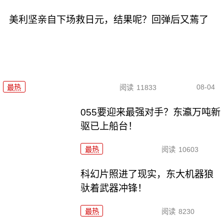
美利坚亲自下场救日元，结果呢？回弹后又蔫了
08-04
最热
阅读
11833
055要迎来最强对手？东瀛万吨新
驱已上船台！
最热
阅读
10603
科幻片照进了现实，东大机器狼
驮着武器冲锋！
最热
阅读
8230