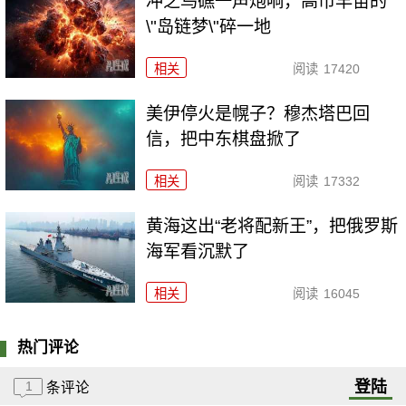
冲之鸟礁一声炮响，高市早苗的
\"岛链梦\"碎一地
相关
阅读
17420
美伊停火是幌子？穆杰塔巴回
信，把中东棋盘掀了
相关
阅读
17332
黄海这出“老将配新王”，把俄罗斯
海军看沉默了
相关
阅读
16045
热门评论
登陆
1
条评论