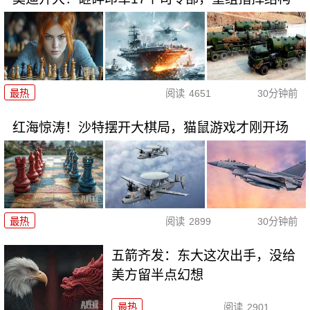
最热
阅读
4651
30分钟前
红海惊涛！沙特摆开大棋局，猫鼠游戏才刚开场
最热
阅读
2899
30分钟前
五箭齐发：东大这次出手，没给
美方留半点幻想
最热
阅读
2901