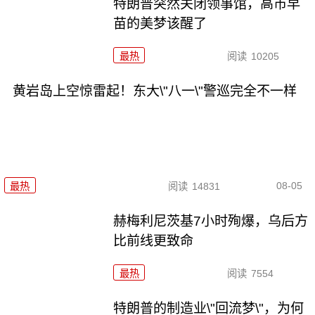
特朗普突然关闭领事馆，高市早
苗的美梦该醒了
最热
阅读
10205
黄岩岛上空惊雷起！东大\"八一\"警巡完全不一样
08-05
最热
阅读
14831
赫梅利尼茨基7小时殉爆，乌后方
比前线更致命
最热
阅读
7554
特朗普的制造业\"回流梦\"，为何