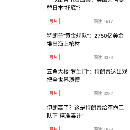
替日本“托底”？
最热
阅读
4517
特朗普“黄金舰队”：2750亿美金
堆出海上棺材
最热
阅读
3373
五角大楼“罗生门”：特朗普这出戏
把全世界演懵
最热
阅读
3252
伊朗赢了？这是特朗普给革命卫
队下“精准毒计”
最热
阅读
4678