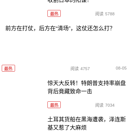
收割日本的阳谋！
最热
阅读
5788
前方在打仗，后方在“清场”，这仗还怎么打？
08-05
最热
阅读
4757
惊天大反转！特朗普支持率崩盘
背后竟藏致命一击
最热
阅读
7034
土耳其货船在黑海遭袭，泽连斯
基又惹了大麻烦