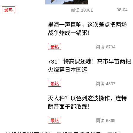
08-04
最热
阅读
10901
里海一声巨响，这次差点把两场
战争炸成一锅粥！
最热
阅读
8734
731！特高课还魂！高市早苗两把
火烧穿日本国运
最热
阅读
4837
灭人种？以色列这波操作，连特
朗普面子都敢踩！
最热
阅读
6369