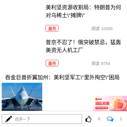
美利坚资源收割局：特朗普为何
对乌稀土\"摊牌\"
最热
阅读
10300
普京不忍了！俄突破禁忌，猛轰
美资无人机工厂
最热
阅读
8754
吞金巨兽折翼加州：美利坚军工\"里外掏空\"困局
08-03
最热
阅读
6421
0
1
点评一下