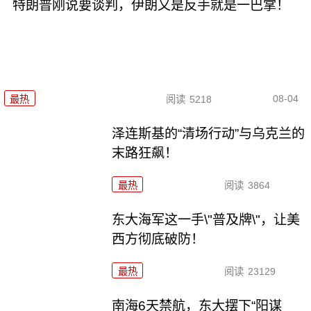
特朗普刚说要谈判，伊朗又是反手就是一巴掌！
08-04
最热
阅读
5218
泽连斯基的“清场行动”与乌克兰的
末路狂飙！
最热
阅读
3864
东大海军这一手\"普及牌\"，让美
西方彻底破防！
最热
阅读
23129
南海6天禁航，东大摆下“阳谋