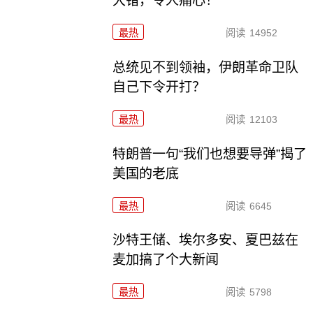
大错，令人痛心！
最热
阅读
14952
总统见不到领袖，伊朗革命卫队
自己下令开打？
最热
阅读
12103
特朗普一句“我们也想要导弹”揭了
美国的老底
最热
阅读
6645
沙特王储、埃尔多安、夏巴兹在
麦加搞了个大新闻
最热
阅读
5798