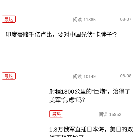
08-07
最热
阅读
11365
印度豪赌千亿卢比，要对中国光伏“卡脖子”？
08-08
最热
阅读
10149
射程1800公里的“巨炮”，治得了
美军“焦虑”吗？
最热
阅读
15952
1.3万俄军直插日本海，美日的双