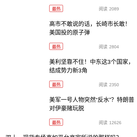
最热
阅读
2089
高市不敢说的话，长崎市长敢！
美国投的原子弹
最热
阅读
2804
美利坚靠不住！中东这3个国家，
结成势力新3角
最热
阅读
2350
美军一号人物突然“反水”？特朗普
对伊豪赌玩脱
最热
阅读
12626