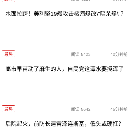
水面拉跨！美利坚19艘攻击核潜艇改\"暗杀艇\"？
最热
阅读
5423
40分钟前
高市早苗动了麻生的人，自民党这潭水要搅浑了
最热
阅读
5642
45分钟前
后院起火，前防长逼宫泽连斯基，低头或硬扛？