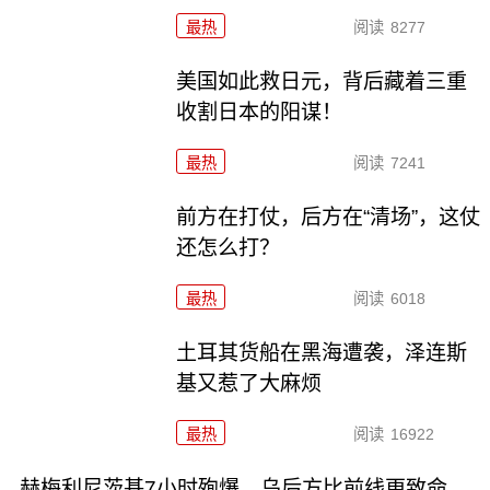
最热
阅读
8277
美国如此救日元，背后藏着三重
收割日本的阳谋！
最热
阅读
7241
前方在打仗，后方在“清场”，这仗
还怎么打？
最热
阅读
6018
土耳其货船在黑海遭袭，泽连斯
基又惹了大麻烦
最热
阅读
16922
赫梅利尼茨基7小时殉爆，乌后方比前线更致命