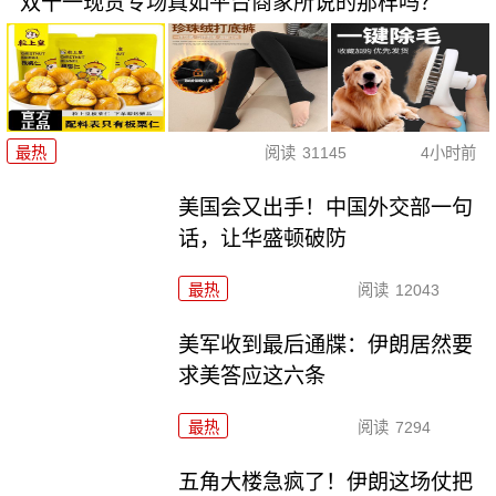
双十一现货专场真如平台商家所说的那样吗？
最热
阅读
31145
4小时前
美国会又出手！中国外交部一句
话，让华盛顿破防
最热
阅读
12043
美军收到最后通牒：伊朗居然要
求美答应这六条
最热
阅读
7294
五角大楼急疯了！伊朗这场仗把