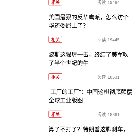
相关
阅读
19464
美国最狠的反华鹰派，怎么访个
华还委屈上了？
相关
阅读
19445
波斯这狠厉一击，终结了美军吹
了半个世纪的牛
相关
阅读
18631
“工厂的工厂”：中国这棋彻底颠覆
全球工业版图
相关
阅读
18361
算了不打了？特朗普这脚刹车，