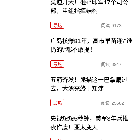
莫迪开大！砸碎印军17个司令
部，重组指挥结构
最热
阅读
9173
广岛核爆81年，高市早苗连\"谁
扔的\"都不敢提！
最热
阅读
3947
五箭齐发！熊猫这一巴掌扇过
去，大漂亮终于知疼
最热
阅读
25582
央视短短5秒钟，美军3年兵推一
夜作废！亚太变天