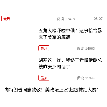
08-07
最热
阅读
17478
五角大楼吓唬中俄？这事恰恰暴
露了美军的底裤
最热
阅读
14963
胡塞这一炸，我终于看懂伊朗总
统昨天那句话了
最热
阅读
11344
向特朗普同志致敬！美政坛上演“超级抹红大赛”