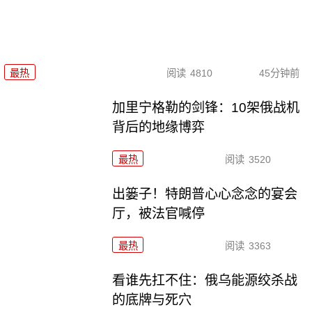
最热
阅读
4810
45分钟前
加里宁格勒的剑锋：10架俄战机
背后的地缘博弈
最热
阅读
3520
出篓子！特朗普心心念念的宴会
厅，被法官喊停
最热
阅读
3363
看谁先扛不住：俄乌能源绞杀战
的底牌与死穴