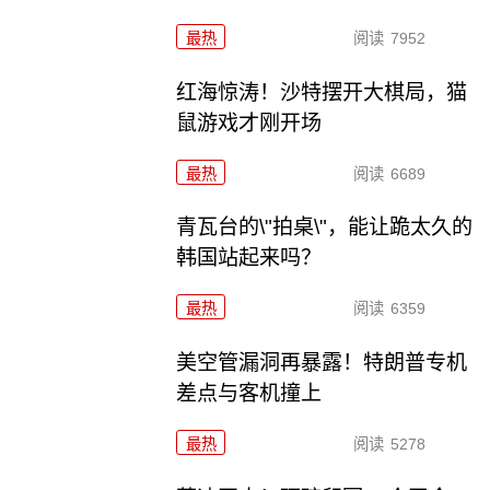
最热
阅读
7952
红海惊涛！沙特摆开大棋局，猫
鼠游戏才刚开场
最热
阅读
6689
青瓦台的\"拍桌\"，能让跪太久的
韩国站起来吗？
最热
阅读
6359
美空管漏洞再暴露！特朗普专机
差点与客机撞上
最热
阅读
5278