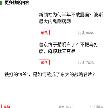
更多精彩内容
新领袖为何半年不敢露面？波斯
最大内鬼刚落网
最热
阅读
9684
普京终于想明白了？不把乌打
废，麻烦就无穷尽
最热
阅读
7623
铁打的“6爷”，是如何熬成了东大的战略名片？
最热
阅读
6226
40分钟前