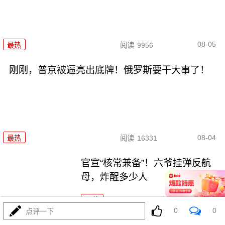
08-05
最热
阅读
9956
刚刚，普京被逼亮出底牌！俄罗斯要干大事了！
08-04
最热
阅读
16331
官宣“核常兼备”！六爷挂弹反航
母，炸醒多少人
最热
阅读
13103
0
0
点评一下