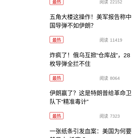
最热
阅读
22152
五角大楼这操作！美军报告称中
国导弹不如伊朗？
最热
阅读
11419
炸疯了！俄乌互掀“仓库战”，28
枚导弹全拦不住
最热
阅读
8064
伊朗赢了？这是特朗普给革命卫
队下“精准毒计”
最热
阅读
7323
一张纸条引发血案：美国为何要