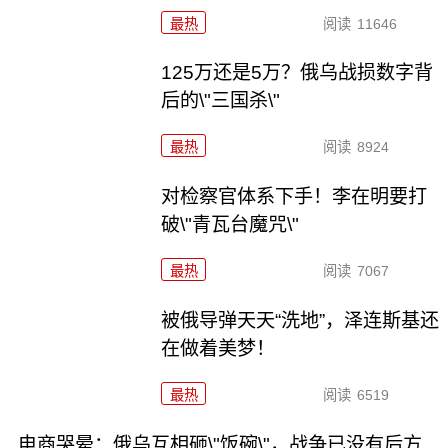
最热
阅读
11646
125万还是5万？俄乌战损数字背
后的\"三国杀\"
最热
阅读
8924
对检察官体系下手！李在明要打
破\"青瓦台魔咒\"
最热
阅读
7067
被俄导弹天天“洗地”，泽连斯基还
在做着美梦！
最热
阅读
6519
电商哭晕：俄乌互相砸\"饭碗\"，战争已没有后方