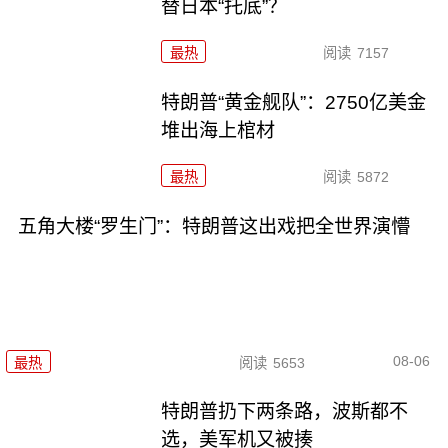
替日本“托底”？
最热
阅读
7157
特朗普“黄金舰队”：2750亿美金
堆出海上棺材
最热
阅读
5872
五角大楼“罗生门”：特朗普这出戏把全世界演懵
08-06
最热
阅读
5653
特朗普扔下两条路，波斯都不
选，美军机又被揍