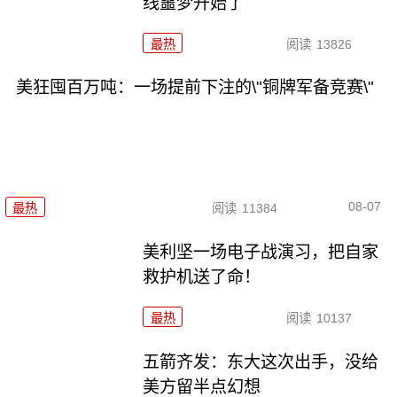
线噩梦开始了
最热
阅读
13826
美狂囤百万吨：一场提前下注的\"铜牌军备竞赛\"
08-07
最热
阅读
11384
美利坚一场电子战演习，把自家
救护机送了命！
最热
阅读
10137
五箭齐发：东大这次出手，没给
美方留半点幻想