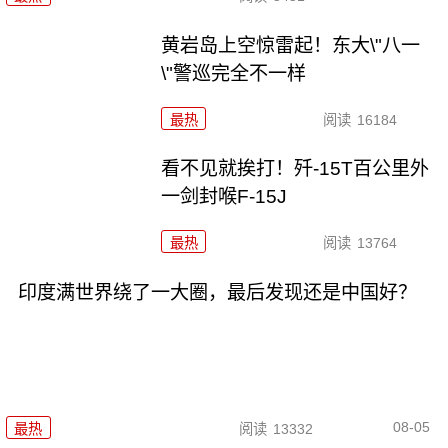
黄岩岛上空惊雷起！东大\"八一
\"警巡完全不一样
最热
阅读
16184
看不见就挨打！歼-15T百公里外
一剑封喉F-15J
最热
阅读
13764
印度满世界绕了一大圈，最后发现还是中国好？
08-05
最热
阅读
13332