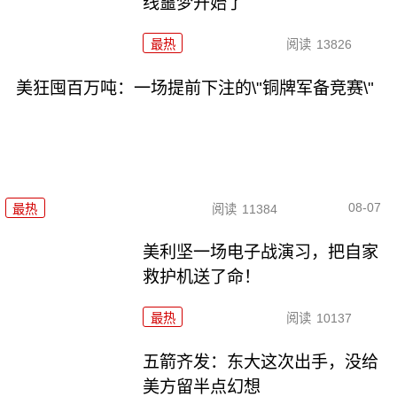
线噩梦开始了
最热
阅读
13826
美狂囤百万吨：一场提前下注的\"铜牌军备竞赛\"
08-07
最热
阅读
11384
美利坚一场电子战演习，把自家
救护机送了命！
最热
阅读
10137
五箭齐发：东大这次出手，没给
美方留半点幻想