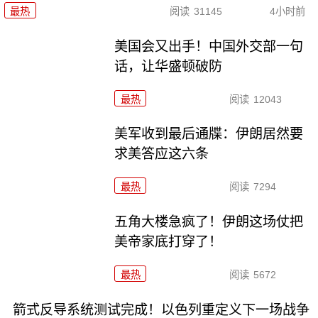
最热
阅读
31145
4小时前
美国会又出手！中国外交部一句
话，让华盛顿破防
最热
阅读
12043
美军收到最后通牒：伊朗居然要
求美答应这六条
最热
阅读
7294
五角大楼急疯了！伊朗这场仗把
美帝家底打穿了！
最热
阅读
5672
箭式反导系统测试完成！以色列重定义下一场战争