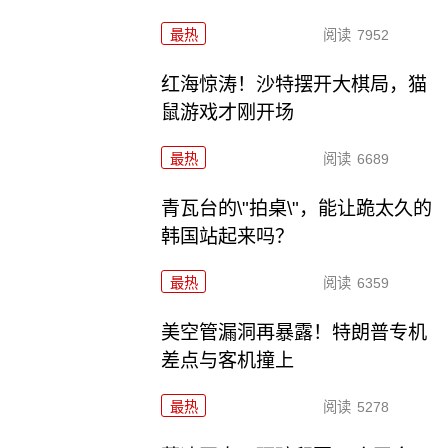
最热
阅读
7952
红海惊涛！沙特摆开大棋局，猫
鼠游戏才刚开场
最热
阅读
6689
青瓦台的\"拍桌\"，能让跪太久的
韩国站起来吗？
最热
阅读
6359
美空管漏洞再暴露！特朗普专机
差点与客机撞上
最热
阅读
5278