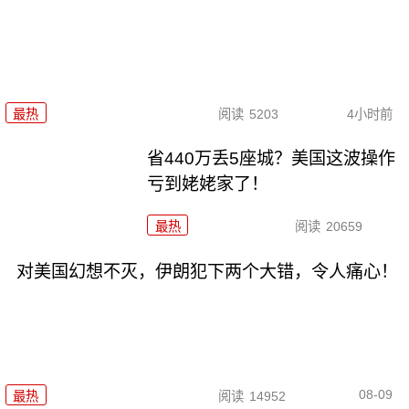
最热
阅读
5203
4小时前
省440万丢5座城？美国这波操作
亏到姥姥家了！
最热
阅读
20659
对美国幻想不灭，伊朗犯下两个大错，令人痛心！
08-09
最热
阅读
14952