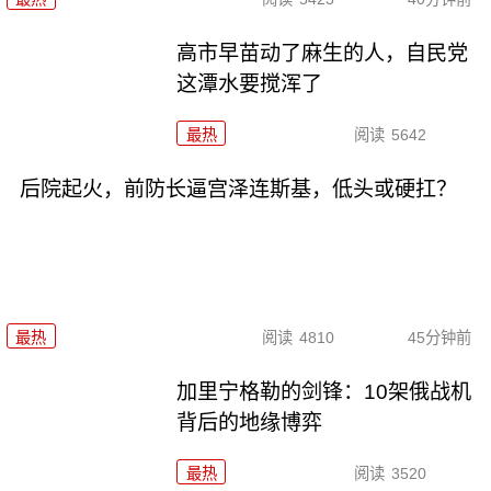
高市早苗动了麻生的人，自民党
这潭水要搅浑了
最热
阅读
5642
后院起火，前防长逼宫泽连斯基，低头或硬扛？
最热
阅读
4810
45分钟前
加里宁格勒的剑锋：10架俄战机
背后的地缘博弈
最热
阅读
3520