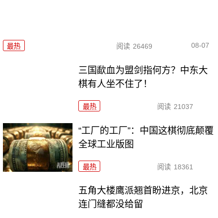
08-07
最热
阅读
26469
三国歃血为盟剑指何方？中东大
棋有人坐不住了！
最热
阅读
21037
“工厂的工厂”：中国这棋彻底颠覆
全球工业版图
最热
阅读
18361
五角大楼鹰派翘首盼进京，北京
连门缝都没给留