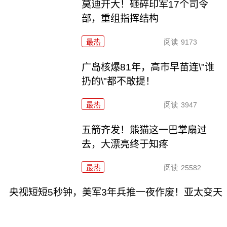
莫迪开大！砸碎印军17个司令
部，重组指挥结构
最热
阅读
9173
广岛核爆81年，高市早苗连\"谁
扔的\"都不敢提！
最热
阅读
3947
五箭齐发！熊猫这一巴掌扇过
去，大漂亮终于知疼
最热
阅读
25582
央视短短5秒钟，美军3年兵推一夜作废！亚太变天