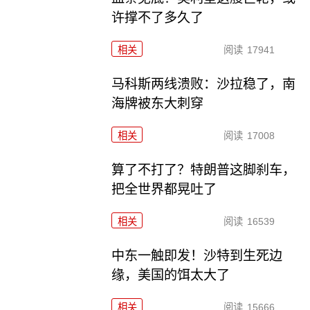
许撑不了多久了
相关
阅读
17941
马科斯两线溃败：沙拉稳了，南
海牌被东大刺穿
相关
阅读
17008
算了不打了？特朗普这脚刹车，
把全世界都晃吐了
相关
阅读
16539
中东一触即发！沙特到生死边
缘，美国的饵太大了
相关
阅读
15666