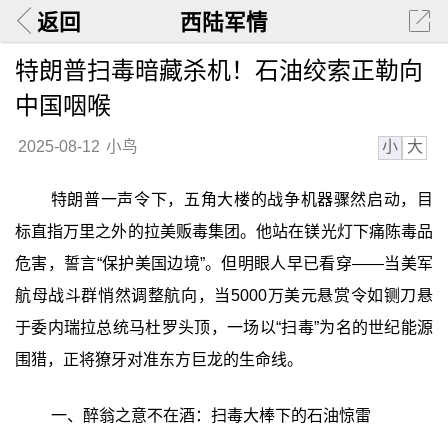
返回
西陆军情
特朗普扫毒暗藏杀机！石油绞索正勒向
中国咽喉
小
大
2025-08-12
小鸟
特朗普一声令下，五角大楼的战争机器骤然启动，目
标直指万里之外的拉美贩毒集团。他站在镁光灯下痛陈毒品
危害，誓言“保护美国边境”。但明眼人早已看穿——当美军
航母战斗群悄然调整航向，当5000万美元悬赏令如铡刀悬
于委内瑞拉总统马杜罗头顶，一场以“扫毒”为名的世纪能源
围猎，正将獠牙对准东方巨龙的生命线。
一、醉翁之意不在酒：扫毒大棒下的石油惊雷