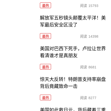
最热
阅读
15793
解放军五秒镜头颠覆太平洋！美
军最后安全区没了
最热
阅读
14398
美国对巴西下死手，卢拉让世界
看清谁才是真朋友
最热
阅读
8681
惊天大反转！特朗普支持率崩盘
背后竟藏致命一击
最热
阅读
8277
美国如此救日元，背后藏着三重