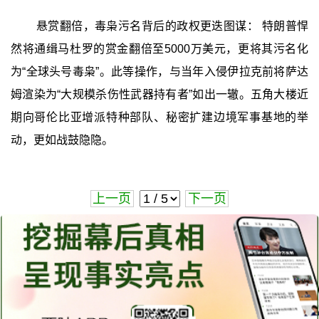
悬赏翻倍，毒枭污名背后的政权更迭图谋： 特朗普悍
然将通缉马杜罗的赏金翻倍至5000万美元，更将其污名化
为“全球头号毒枭”。此等操作，与当年入侵伊拉克前将萨达
姆渲染为“大规模杀伤性武器持有者”如出一辙。五角大楼近
期向哥伦比亚增派特种部队、秘密扩建边境军事基地的举
动，更如战鼓隐隐。
上一页
下一页