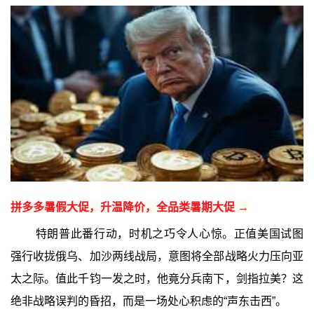
拼多多暑假大促，升温降价，全品类暑期大促 →
特朗普此番行动，时机之巧令人心惊。正值美国试图
强行收拢俄乌、加沙两线战局，意图将全部战略火力压向亚
太之际。值此千钧一发之时，他竟分兵南下，剑指拉美？这
绝非战略误判的昏招，而是一场处心积虑的“声东击西”。