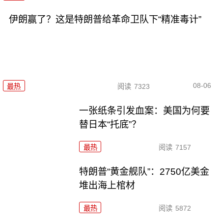
伊朗赢了？这是特朗普给革命卫队下“精准毒计”
08-06
最热
阅读
7323
一张纸条引发血案：美国为何要
替日本“托底”？
最热
阅读
7157
特朗普“黄金舰队”：2750亿美金
堆出海上棺材
最热
阅读
5872