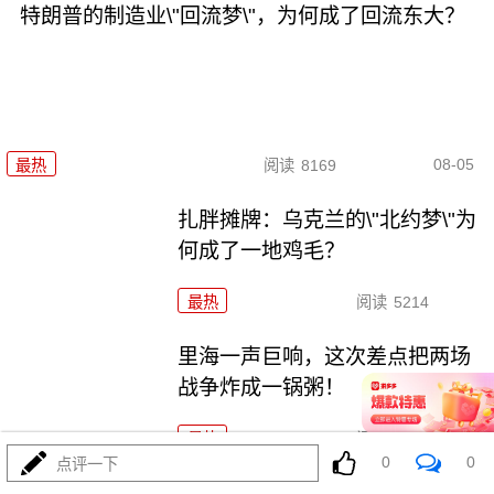
特朗普的制造业\"回流梦\"，为何成了回流东大？
08-05
最热
阅读
8169
扎胖摊牌：乌克兰的\"北约梦\"为
何成了一地鸡毛？
最热
阅读
5214
里海一声巨响，这次差点把两场
战争炸成一锅粥！
最热
阅读
9956
0
0
点评一下
刚刚，普京被逼亮出底牌！俄罗