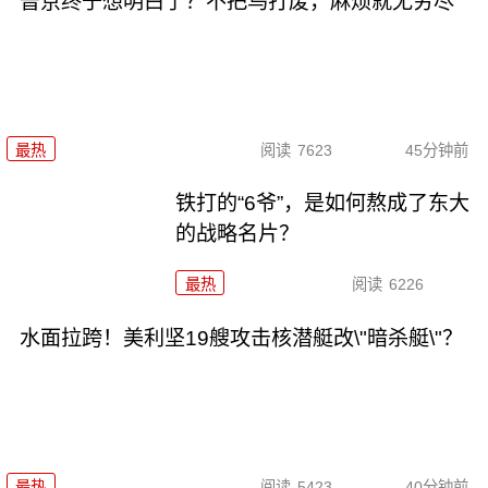
普京终于想明白了？不把乌打废，麻烦就无穷尽
最热
阅读
7623
45分钟前
铁打的“6爷”，是如何熬成了东大
的战略名片？
最热
阅读
6226
水面拉跨！美利坚19艘攻击核潜艇改\"暗杀艇\"？
最热
阅读
5423
40分钟前