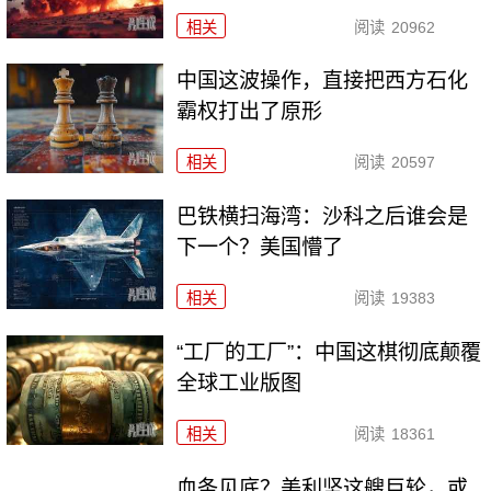
相关
阅读
20962
中国这波操作，直接把西方石化
霸权打出了原形
相关
阅读
20597
巴铁横扫海湾：沙科之后谁会是
下一个？美国懵了
相关
阅读
19383
“工厂的工厂”：中国这棋彻底颠覆
全球工业版图
相关
阅读
18361
血条见底？美利坚这艘巨轮，或