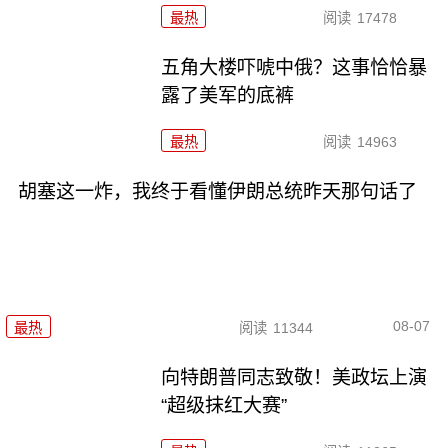
最热
阅读
17478
五角大楼吓唬中俄？这事恰恰暴
露了美军的底裤
最热
阅读
14963
胡塞这一炸，我终于看懂伊朗总统昨天那句话了
08-07
最热
阅读
11344
向特朗普同志致敬！美政坛上演
“超级抹红大赛”