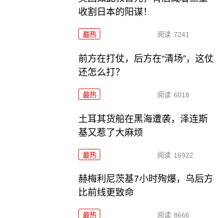
收割日本的阳谋！
最热
阅读
7241
前方在打仗，后方在“清场”，这仗
还怎么打？
最热
阅读
6018
土耳其货船在黑海遭袭，泽连斯
基又惹了大麻烦
最热
阅读
16922
赫梅利尼茨基7小时殉爆，乌后方
比前线更致命
最热
阅读
8666