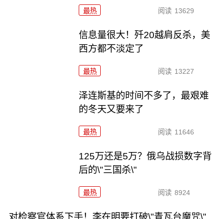
最热
阅读
13629
信息量很大！歼20越肩反杀，美
西方都不淡定了
最热
阅读
13227
泽连斯基的时间不多了，最艰难
的冬天又要来了
最热
阅读
11646
125万还是5万？俄乌战损数字背
后的\"三国杀\"
最热
阅读
8924
对检察官体系下手！李在明要打破\"青瓦台魔咒\"