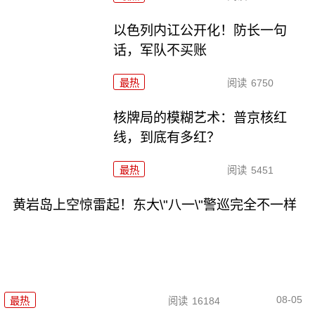
以色列内讧公开化！防长一句
话，军队不买账
最热
阅读
6750
核牌局的模糊艺术：普京核红
线，到底有多红？
最热
阅读
5451
黄岩岛上空惊雷起！东大\"八一\"警巡完全不一样
08-05
最热
阅读
16184