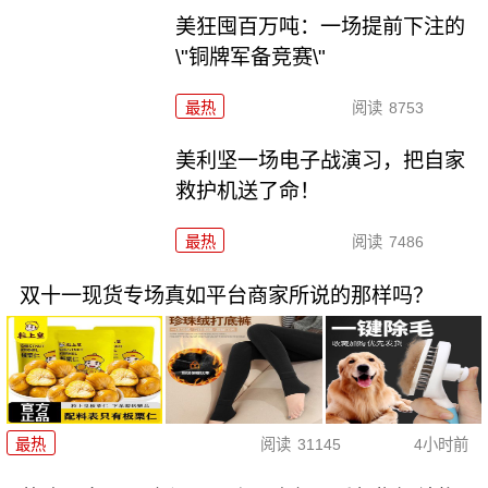
美狂囤百万吨：一场提前下注的
\"铜牌军备竞赛\"
最热
阅读
8753
美利坚一场电子战演习，把自家
救护机送了命！
最热
阅读
7486
双十一现货专场真如平台商家所说的那样吗？
最热
阅读
31145
4小时前