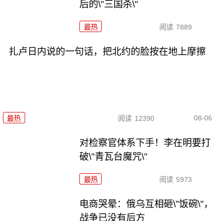
后的\"三国杀\"
最热
阅读
7889
扎卢日内说的一句话，把北约的脸按在地上摩擦
08-06
最热
阅读
12390
对检察官体系下手！李在明要打
破\"青瓦台魔咒\"
最热
阅读
5973
电商哭晕：俄乌互相砸\"饭碗\"，
战争已没有后方