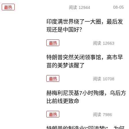
08-05
最热
阅读
12944
印度满世界绕了一大圈，最后发
现还是中国好？
最热
阅读
12663
特朗普突然关闭领事馆，高市早
苗的美梦该醒了
最热
阅读
10708
赫梅利尼茨基7小时殉爆，乌后方
比前线更致命
最热
阅读
7986
特朗普的制造业\"回流梦\"，为何