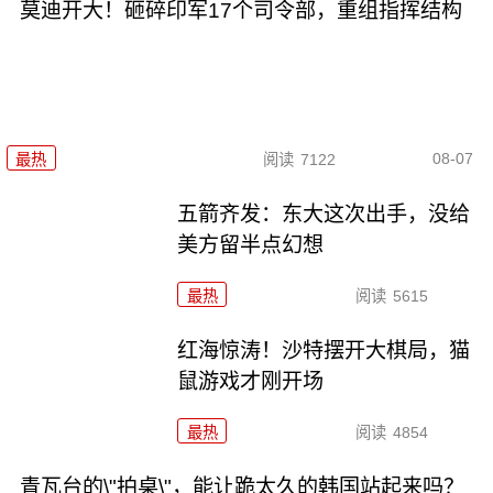
莫迪开大！砸碎印军17个司令部，重组指挥结构
08-07
最热
阅读
7122
五箭齐发：东大这次出手，没给
美方留半点幻想
最热
阅读
5615
红海惊涛！沙特摆开大棋局，猫
鼠游戏才刚开场
最热
阅读
4854
青瓦台的\"拍桌\"，能让跪太久的韩国站起来吗？