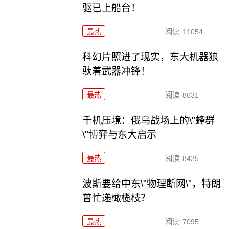
驱已上船台！
最热
阅读
11054
科幻片照进了现实，东大机器狼
驮着武器冲锋！
最热
阅读
8631
千机压境：俄乌战场上的\"蜂群
\"博弈与东大启示
最热
阅读
8425
波斯要给中东\"物理断网\"，特朗
普忙递橄榄枝？
最热
阅读
7095