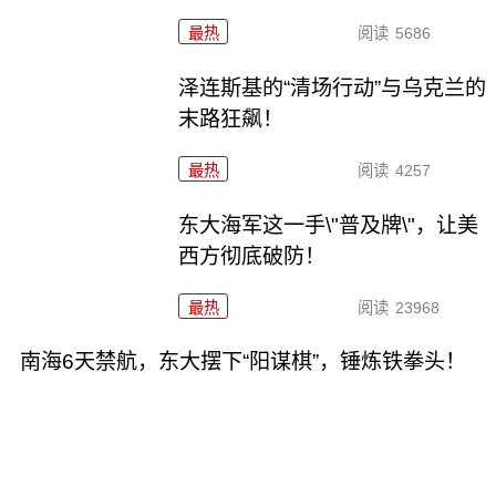
最热
阅读
5686
泽连斯基的“清场行动”与乌克兰的
末路狂飙！
最热
阅读
4257
东大海军这一手\"普及牌\"，让美
西方彻底破防！
最热
阅读
23968
南海6天禁航，东大摆下“阳谋棋”，锤炼铁拳头！