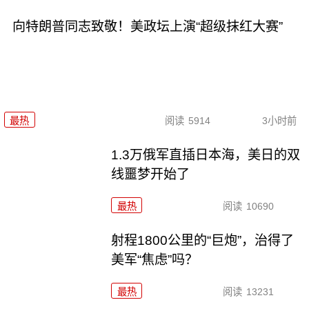
向特朗普同志致敬！美政坛上演“超级抹红大赛”
最热
阅读
5914
3小时前
1.3万俄军直插日本海，美日的双
线噩梦开始了
最热
阅读
10690
射程1800公里的“巨炮”，治得了
美军“焦虑”吗？
最热
阅读
13231