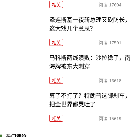
相关
阅读
17604
泽连斯基一夜斩总理又砍防长，
这大戏几个意思？
相关
阅读
17591
马科斯两线溃败：沙拉稳了，南
海牌被东大刺穿
相关
阅读
16618
算了不打了？特朗普这脚刹车，
把全世界都晃吐了
相关
阅读
15619
热门评论