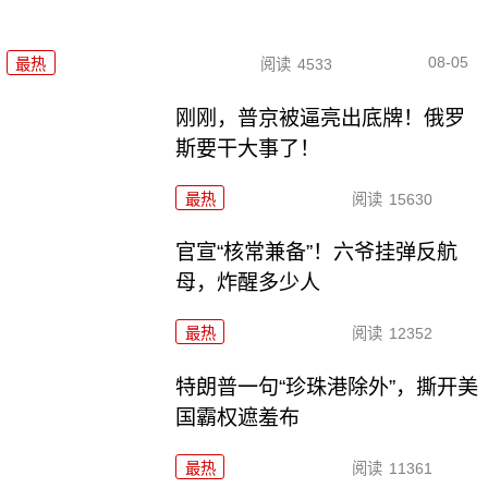
08-05
最热
阅读
4533
刚刚，普京被逼亮出底牌！俄罗
斯要干大事了！
最热
阅读
15630
官宣“核常兼备”！六爷挂弹反航
母，炸醒多少人
最热
阅读
12352
特朗普一句“珍珠港除外”，撕开美
国霸权遮羞布
最热
阅读
11361