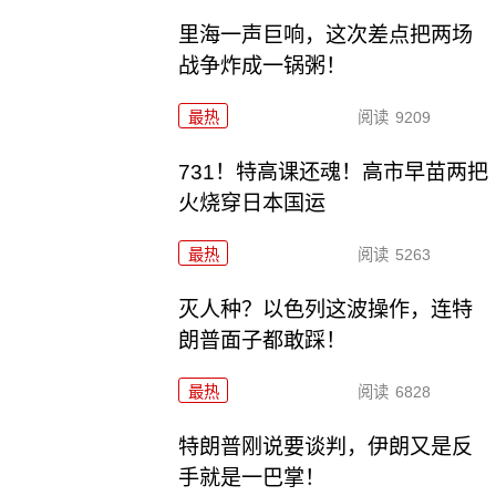
里海一声巨响，这次差点把两场
战争炸成一锅粥！
最热
阅读
9209
731！特高课还魂！高市早苗两把
火烧穿日本国运
最热
阅读
5263
灭人种？以色列这波操作，连特
朗普面子都敢踩！
最热
阅读
6828
特朗普刚说要谈判，伊朗又是反
手就是一巴掌！