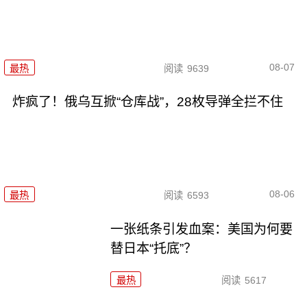
08-07
最热
阅读
9639
炸疯了！俄乌互掀“仓库战”，28枚导弹全拦不住
08-06
最热
阅读
6593
一张纸条引发血案：美国为何要
替日本“托底”？
最热
阅读
5617