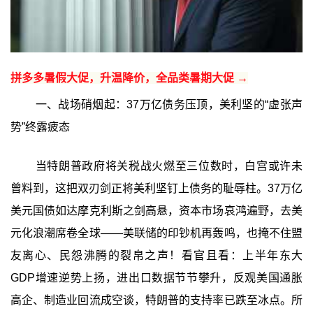
拼多多暑假大促，升温降价，全品类暑期大促 →
一、战场硝烟起：37万亿债务压顶，美利坚的“虚张声
势”终露疲态
当特朗普政府将关税战火燃至三位数时，白宫或许未
曾料到，这把双刃剑正将美利坚钉上债务的耻辱柱。37万亿
美元国债如达摩克利斯之剑高悬，资本市场哀鸿遍野，去美
元化浪潮席卷全球——美联储的印钞机再轰鸣，也掩不住盟
友离心、民怨沸腾的裂帛之声！看官且看：上半年东大
GDP增速逆势上扬，进出口数据节节攀升，反观美国通胀
高企、制造业回流成空谈，特朗普的支持率已跌至冰点。所