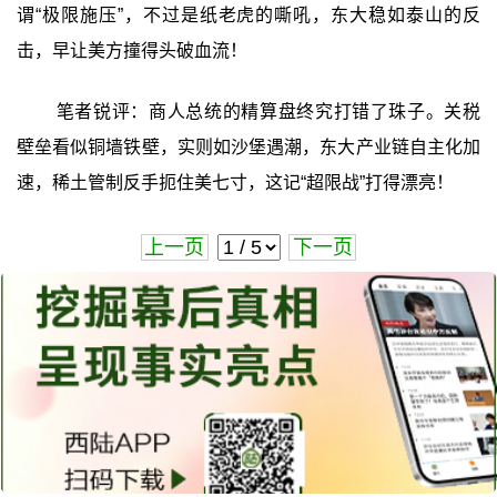
谓“极限施压”，不过是纸老虎的嘶吼，东大稳如泰山的反
击，早让美方撞得头破血流！
笔者锐评：商人总统的精算盘终究打错了珠子。关税
壁垒看似铜墙铁壁，实则如沙堡遇潮，东大产业链自主化加
速，稀土管制反手扼住美七寸，这记“超限战”打得漂亮！
上一页
下一页