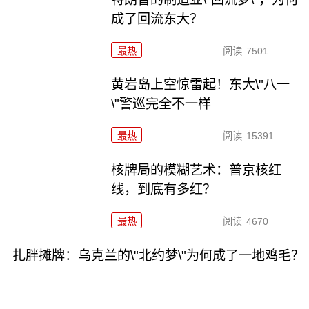
成了回流东大？
最热
阅读
7501
黄岩岛上空惊雷起！东大\"八一
\"警巡完全不一样
最热
阅读
15391
核牌局的模糊艺术：普京核红
线，到底有多红？
最热
阅读
4670
扎胖摊牌：乌克兰的\"北约梦\"为何成了一地鸡毛？