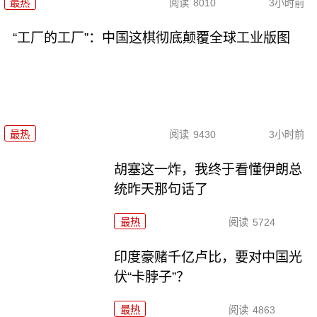
最热
阅读
8010
3小时前
“工厂的工厂”：中国这棋彻底颠覆全球工业版图
最热
阅读
9430
3小时前
胡塞这一炸，我终于看懂伊朗总
统昨天那句话了
最热
阅读
5724
印度豪赌千亿卢比，要对中国光
伏“卡脖子”？
最热
阅读
4863