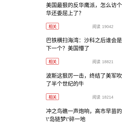
美国最狠的反华鹰派，怎么访个
华还委屈上了？
相关
阅读
19042
巴铁横扫海湾：沙科之后谁会是
下一个？美国懵了
相关
阅读
18821
波斯这狠厉一击，终结了美军吹
了半个世纪的牛
相关
阅读
18214
冲之鸟礁一声炮响，高市早苗的
\"岛链梦\"碎一地