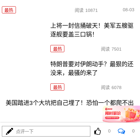
08-03
最热
阅读
10871
上将一封信捅破天！美军五艘驱
逐舰要盖三口锅！
最热
阅读
7501
特朗普要对伊朗动手？最狠的还
没来，最骚的来了
最热
阅读
6078
美国踏进3个大坑把自己埋了！恐怕一个都爬不出
0
0
点评一下