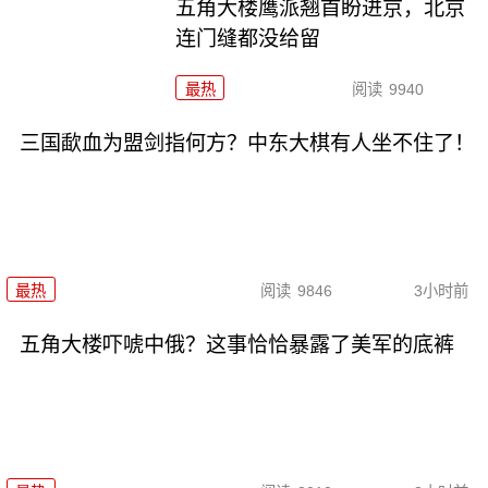
五角大楼鹰派翘首盼进京，北京
连门缝都没给留
最热
阅读
9940
三国歃血为盟剑指何方？中东大棋有人坐不住了！
最热
阅读
9846
3小时前
五角大楼吓唬中俄？这事恰恰暴露了美军的底裤