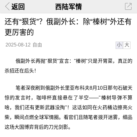
返回
西陆军情
还有“狠货”？俄副外长：除“榛树”外还有
更厉害的
小
大
2025-08-12
自由
俄副外长再抛"狠货"宣言："榛树"只是开胃菜，真正的
杀招还在后头！
笔者深夜刷到俄副外长里亚布科夫8月10日那句石破天
惊的发言时，咖啡杯直接悬在了半空——"榛树导弹不算
啥，我们还有更新武器没掏"！这话如同在火药桶边擦亮火
柴，瞬间点燃全球军情圈。看官们且随笔者拨开迷雾，细品
这场大国博弈背后的刀光剑影。