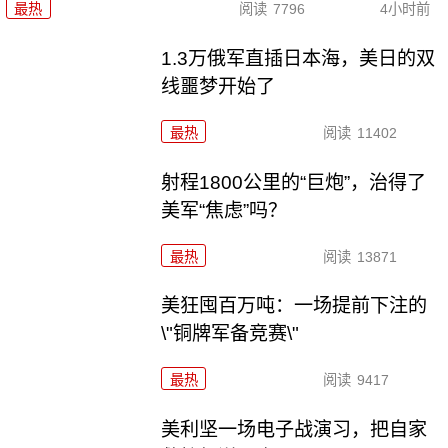
最热
阅读
7796
4小时前
1.3万俄军直插日本海，美日的双
线噩梦开始了
最热
阅读
11402
射程1800公里的“巨炮”，治得了
美军“焦虑”吗？
最热
阅读
13871
美狂囤百万吨：一场提前下注的
\"铜牌军备竞赛\"
最热
阅读
9417
美利坚一场电子战演习，把自家