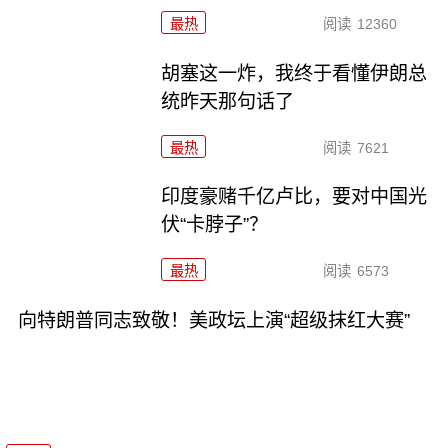
最热
阅读
12360
胡塞这一炸，我终于看懂伊朗总
统昨天那句话了
最热
阅读
7621
印度豪赌千亿卢比，要对中国光
伏“卡脖子”？
最热
阅读
6573
向特朗普同志致敬！美政坛上演“超级抹红大赛”