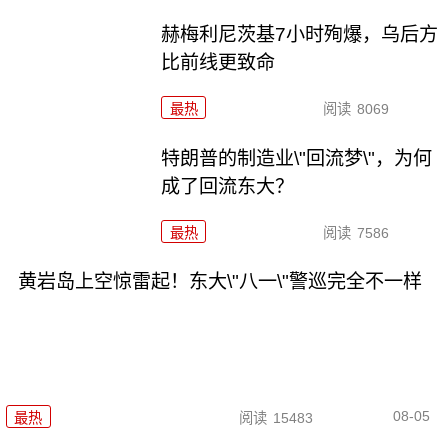
赫梅利尼茨基7小时殉爆，乌后方
比前线更致命
最热
阅读
8069
特朗普的制造业\"回流梦\"，为何
成了回流东大？
最热
阅读
7586
黄岩岛上空惊雷起！东大\"八一\"警巡完全不一样
08-05
最热
阅读
15483