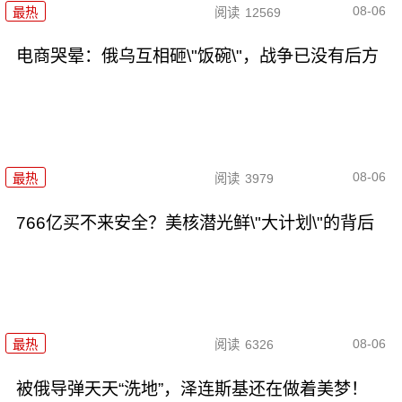
08-06
最热
阅读
12569
电商哭晕：俄乌互相砸\"饭碗\"，战争已没有后方
08-06
最热
阅读
3979
766亿买不来安全？美核潜光鲜\"大计划\"的背后
08-06
最热
阅读
6326
被俄导弹天天“洗地”，泽连斯基还在做着美梦！