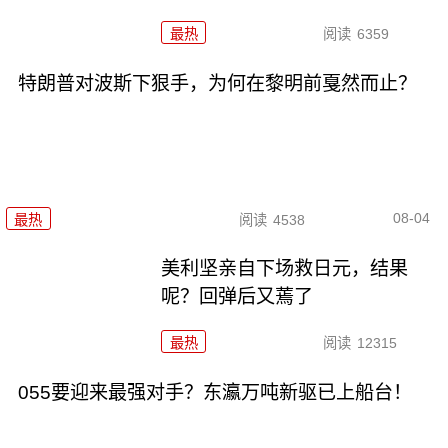
最热
阅读
6359
特朗普对波斯下狠手，为何在黎明前戛然而止？
08-04
最热
阅读
4538
美利坚亲自下场救日元，结果
呢？回弹后又蔫了
最热
阅读
12315
055要迎来最强对手？东瀛万吨新驱已上船台！