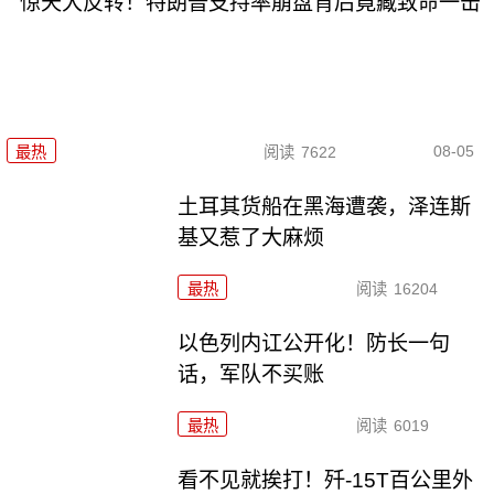
惊天大反转！特朗普支持率崩盘背后竟藏致命一击
08-05
最热
阅读
7622
土耳其货船在黑海遭袭，泽连斯
基又惹了大麻烦
最热
阅读
16204
以色列内讧公开化！防长一句
话，军队不买账
最热
阅读
6019
看不见就挨打！歼-15T百公里外