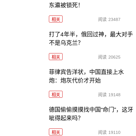
东瀛被锁死！
相关
阅读
23487
打了4年半，俄回过神，最大对手
不是乌克兰？
相关
阅读
20625
菲律宾告洋状，中国直接上水
炮：炮灰代价才开始
相关
阅读
19148
德国偷偷摸摸找中国“命门”，这牙
呲得起来吗？
相关
阅读
19110