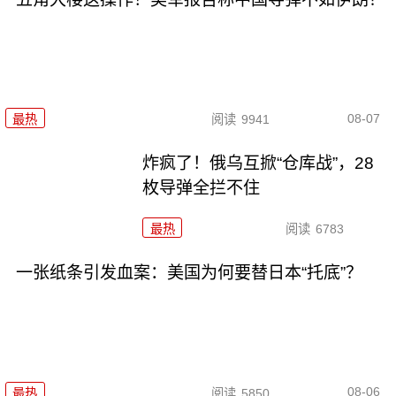
08-07
最热
阅读
9941
炸疯了！俄乌互掀“仓库战”，28
枚导弹全拦不住
最热
阅读
6783
一张纸条引发血案：美国为何要替日本“托底”？
08-06
最热
阅读
5850