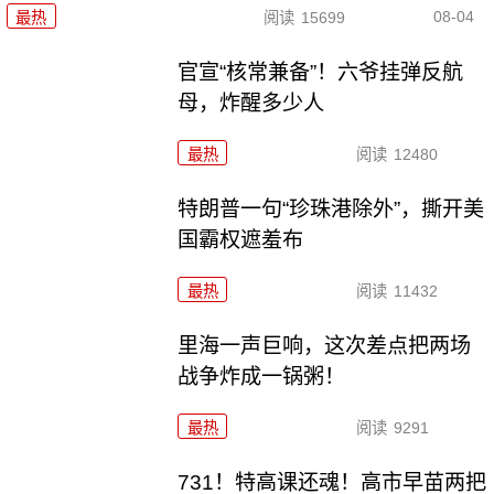
08-04
最热
阅读
15699
官宣“核常兼备”！六爷挂弹反航
母，炸醒多少人
最热
阅读
12480
特朗普一句“珍珠港除外”，撕开美
国霸权遮羞布
最热
阅读
11432
里海一声巨响，这次差点把两场
战争炸成一锅粥！
最热
阅读
9291
731！特高课还魂！高市早苗两把