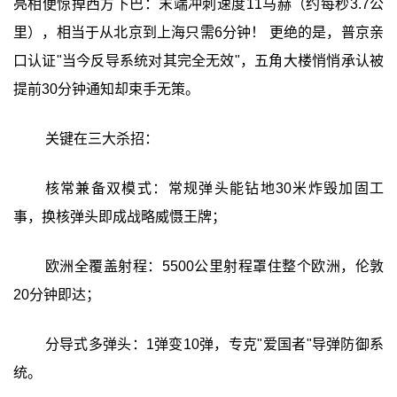
亮相便惊掉西方下巴：末端冲刺速度11马赫（约每秒3.7公
里），相当于从北京到上海只需6分钟！ 更绝的是，普京亲
口认证"当今反导系统对其完全无效"，五角大楼悄悄承认被
提前30分钟通知却束手无策。
关键在三大杀招：
核常兼备双模式：常规弹头能钻地30米炸毁加固工
事，换核弹头即成战略威慑王牌；
欧洲全覆盖射程：5500公里射程罩住整个欧洲，伦敦
20分钟即达；
分导式多弹头：1弹变10弹，专克"爱国者"导弹防御系
统。