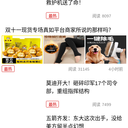
救护机送了命！
最热
阅读
8097
双十一现货专场真如平台商家所说的那样吗？
最热
阅读
31145
4小时前
莫迪开大！砸碎印军17个司令
部，重组指挥结构
最热
阅读
7499
五箭齐发：东大这次出手，没给
美方留半点幻想