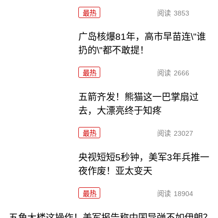
最热
阅读
3853
广岛核爆81年，高市早苗连\"谁
扔的\"都不敢提！
最热
阅读
2666
五箭齐发！熊猫这一巴掌扇过
去，大漂亮终于知疼
最热
阅读
23027
央视短短5秒钟，美军3年兵推一
夜作废！亚太变天
最热
阅读
18904
五角大楼这操作！美军报告称中国导弹不如伊朗？