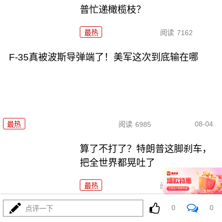
普忙递橄榄枝？
最热
阅读
7162
F-35真被波斯导弹端了！美军这次到底输在哪
08-04
最热
阅读
6985
算了不打了？特朗普这脚刹车，
把全世界都晃吐了
最热
阅读
15713
0
0
点评一下
一张图让印度陷入死寂，五枚金牌背后的终极真相