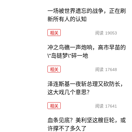
一场被世界遗忘的战争，正在刷
新所有人的认知
相关
阅读
19053
冲之鸟礁一声炮响，高市早苗的
\"岛链梦\"碎一地
相关
阅读
17648
泽连斯基一夜斩总理又砍防长，
这大戏几个意思？
相关
阅读
17641
血条见底？美利坚这艘巨轮，或
许撑不了多久了