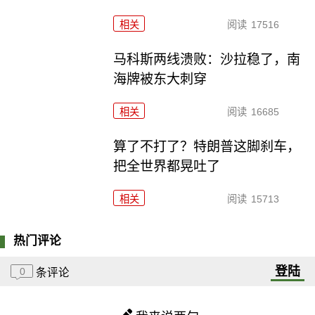
相关
阅读
17516
马科斯两线溃败：沙拉稳了，南
海牌被东大刺穿
相关
阅读
16685
算了不打了？特朗普这脚刹车，
把全世界都晃吐了
相关
阅读
15713
热门评论
登陆
0
条评论