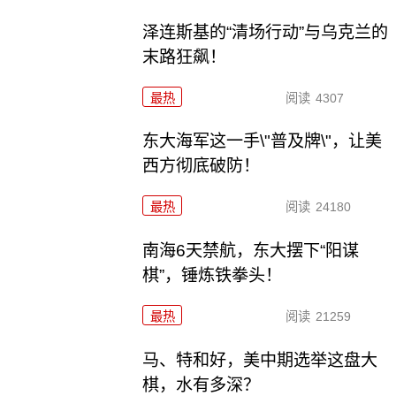
泽连斯基的“清场行动”与乌克兰的
末路狂飙！
最热
阅读
4307
东大海军这一手\"普及牌\"，让美
西方彻底破防！
最热
阅读
24180
南海6天禁航，东大摆下“阳谋
棋”，锤炼铁拳头！
最热
阅读
21259
马、特和好，美中期选举这盘大
棋，水有多深？