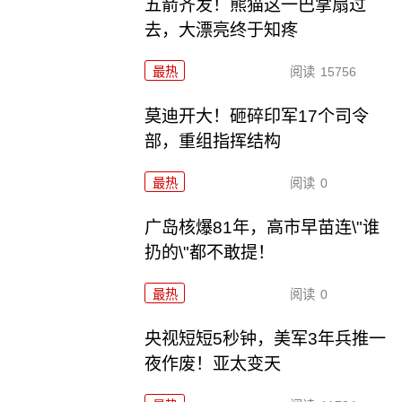
五箭齐发！熊猫这一巴掌扇过
去，大漂亮终于知疼
最热
阅读
15756
莫迪开大！砸碎印军17个司令
部，重组指挥结构
最热
阅读
0
广岛核爆81年，高市早苗连\"谁
扔的\"都不敢提！
最热
阅读
0
央视短短5秒钟，美军3年兵推一
夜作废！亚太变天