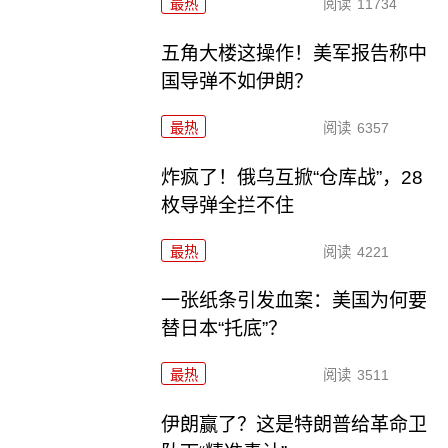
最热
阅读
11734
五角大楼这操作！美军报告称中
国导弹不如伊朗？
最热
阅读
6357
炸疯了！俄乌互掀“仓库战”，28
枚导弹全拦不住
最热
阅读
4221
一张纸条引发血案：美国为何要
替日本“托底”？
最热
阅读
3511
伊朗赢了？这是特朗普给革命卫