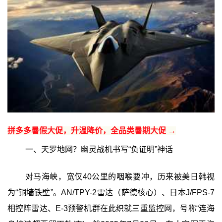
拼多多暑假大促，升温降价，全品类暑期大促 →
一、天罗地网？幽灵战机书写“负证明”神话
对马海峡，宽仅40公里的咽喉要冲，历来被美日韩视
为“铜墙铁壁”。AN/TPY-2雷达（萨德核心）、日本J/FPS-7
相控阵雷达、E-3预警机群在此织就三重监控网，号称“连海