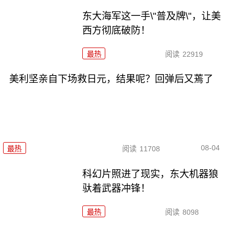
东大海军这一手\"普及牌\"，让美
西方彻底破防！
最热
阅读
22919
美利坚亲自下场救日元，结果呢？回弹后又蔫了
08-04
最热
阅读
11708
科幻片照进了现实，东大机器狼
驮着武器冲锋！
最热
阅读
8098