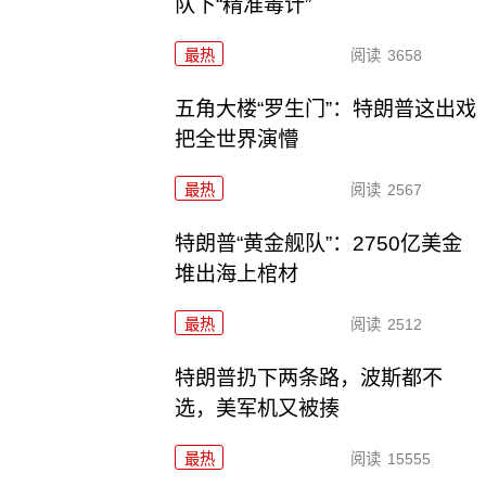
队下“精准毒计”
最热
阅读
3658
五角大楼“罗生门”：特朗普这出戏
把全世界演懵
最热
阅读
2567
特朗普“黄金舰队”：2750亿美金
堆出海上棺材
最热
阅读
2512
特朗普扔下两条路，波斯都不
选，美军机又被揍
最热
阅读
15555