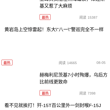
基又惹了大麻烦
最热
阅读
15387
黄岩岛上空惊雷起！东大\"八一\"警巡完全不一样
08-05
最热
阅读
14665
赫梅利尼茨基7小时殉爆，乌后方
比前线更致命
最热
阅读
7398
看不见就挨打！歼-15T百公里外一剑封喉F-15J