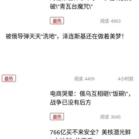
破\"青瓦台魔咒\"
最热
阅读
4863
被俄导弹天天“洗地”，泽连斯基还在做着美梦！
最热
阅读
4409
4小时前
电商哭晕：俄乌互相砸\"饭碗\"，
战争已没有后方
最热
阅读
3045
766亿买不来安全？美核潜光鲜