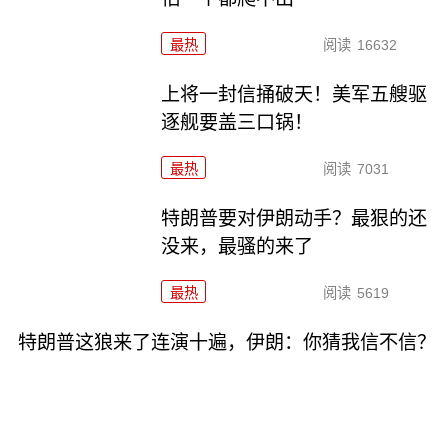
最热
阅读
16632
上将一封信捅破天！美军五艘驱
逐舰要盖三口锅！
最热
阅读
7031
特朗普要对伊朗动手？最狠的还
没来，最骚的来了
最热
阅读
5619
特朗普这狼来了连演十遍，伊朗：你猜我信不信？