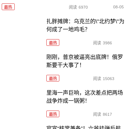
08-05
最热
阅读
6970
扎胖摊牌：乌克兰的\"北约梦\"为
何成了一地鸡毛？
最热
阅读
3986
刚刚，普京被逼亮出底牌！俄罗
斯要干大事了！
最热
阅读
15063
里海一声巨响，这次差点把两场
战争炸成一锅粥！
最热
阅读
8617
官宣“核常兼备”！六爷挂弹反航