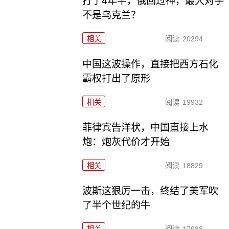
打了4年半，俄回过神，最大对手
不是乌克兰？
相关
阅读
20294
中国这波操作，直接把西方石化
霸权打出了原形
相关
阅读
19932
菲律宾告洋状，中国直接上水
炮：炮灰代价才开始
相关
阅读
18829
波斯这狠厉一击，终结了美军吹
了半个世纪的牛
相关
阅读
17988