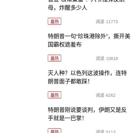
母，炸醒多少人
最热
阅读
11773
特朗普一句“珍珠港除外”，撕开美
国霸权遮羞布
最热
阅读
10818
灭人种？以色列这波操作，连特
朗普面子都敢踩！
最热
阅读
6262
特朗普刚说要谈判，伊朗又是反
手就是一巴掌！
最热
阅读
5113