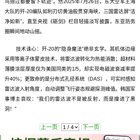
鸟掠过都要留下轨迹”。然2025年7月26日，东大空军王海
大队的歼-20编队如利刃切黄油般贯穿海峡，三国雷达屏“洁
净如新”，直至央视《砺剑》栏目轻描淡写披露，东亚防务
圈瞬间地动山摇。
技术诛心：歼-20的“隐身魔法”绝非玄学。其机体边缘
采用等离子体蒙皮技术，将雷达波转化为热能消散；超材料
薄膜涂层厚度仅为美国同类的1/5，却实现电磁波衰减率提
升40%；更致命的是分布式孔径系统（DAS），可实时感知
雷达波入射角度，自动调整飞行姿态规避探测峰值。韩国军
事博主哀叹：“我们的雷达波不是被反射，而是撞进了黑
洞！”
上一页
下一页