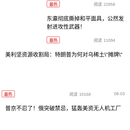
最热
阅读
22858
东瀛彻底撕掉和平面具，公然发
射进攻性武器！
最热
阅读
11094
美利坚资源收割局：特朗普为何对乌稀土\"摊牌\"
08-03
最热
阅读
10168
普京不忍了！俄突破禁忌，猛轰美资无人机工厂