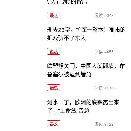
\"大计划\"的背后
最热
阅读
5349
删去28字，扩军一整本！高市的
把戏骗不了东大
最热
阅读
4458
欧盟想关门，中国人就翻墙，布
鲁塞尔被逼到墙角
最热
阅读
14706
河水干了，欧洲的底裤露出来
了，“生命线”告急
最热
阅读
9729