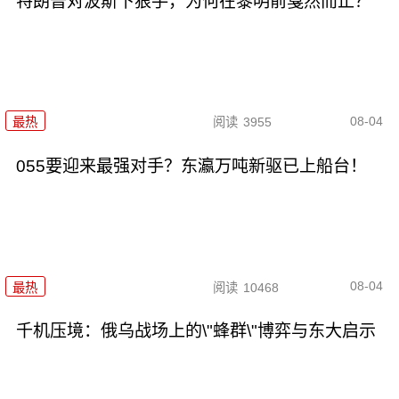
特朗普对波斯下狠手，为何在黎明前戛然而止？
08-04
最热
阅读
3955
055要迎来最强对手？东瀛万吨新驱已上船台！
08-04
最热
阅读
10468
千机压境：俄乌战场上的\"蜂群\"博弈与东大启示