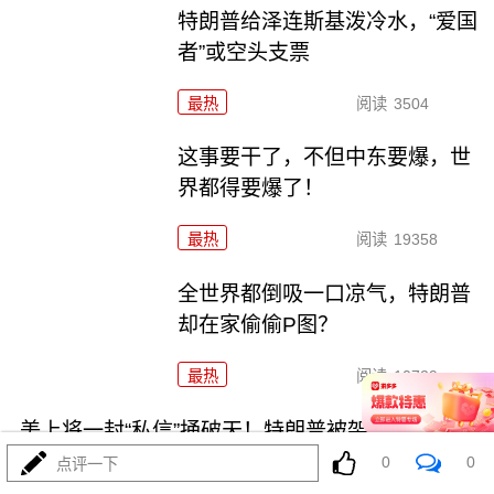
特朗普给泽连斯基泼冷水，“爱国
者”或空头支票
最热
阅读
3504
这事要干了，不但中东要爆，世
界都得要爆了！
最热
阅读
19358
全世界都倒吸一口凉气，特朗普
却在家偷偷P图？
最热
阅读
10729
美上将一封“私信”捅破天！特朗普被架在火上烤
0
0
点评一下