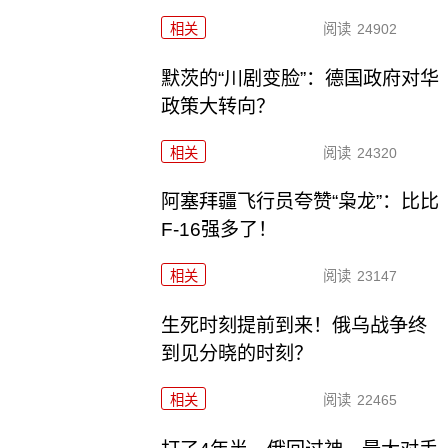
相关
阅读
24902
默茨的“川剧变脸”：德国政府对华
政策大转向？
相关
阅读
24320
阿塞拜疆飞行员夸赞“枭龙”：比比
F-16强多了！
相关
阅读
23147
生死时刻提前到来！俄乌战争终
到见分晓的时刻？
相关
阅读
22465