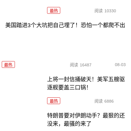
最热
阅读
10330
美国踏进3个大坑把自己埋了！恐怕一个都爬不出
08-03
最热
阅读
16487
上将一封信捅破天！美军五艘驱
逐舰要盖三口锅！
最热
阅读
6886
特朗普要对伊朗动手？最狠的还
没来，最骚的来了