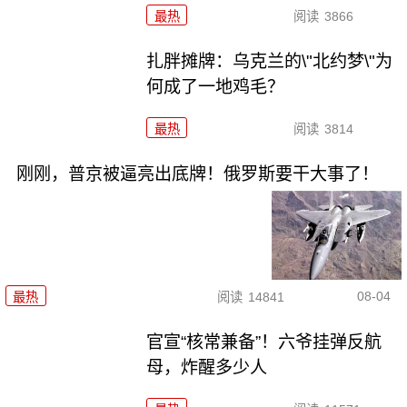
最热
阅读
3866
扎胖摊牌：乌克兰的\"北约梦\"为
何成了一地鸡毛？
最热
阅读
3814
刚刚，普京被逼亮出底牌！俄罗斯要干大事了！
08-04
最热
阅读
14841
官宣“核常兼备”！六爷挂弹反航
母，炸醒多少人