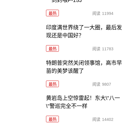
一剑封喉F-15J
最热
阅读
11994
印度满世界绕了一大圈，最后发
现还是中国好？
最热
阅读
11783
特朗普突然关闭领事馆，高市早
苗的美梦该醒了
最热
阅读
9807
黄岩岛上空惊雷起！东大\"八一
\"警巡完全不一样
最热
阅读
14402