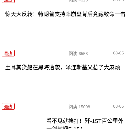
最热
阅读
4329
惊天大反转！特朗普支持率崩盘背后竟藏致命一击
08-05
最热
阅读
6553
土耳其货船在黑海遭袭，泽连斯基又惹了大麻烦
08-05
最热
阅读
15098
看不见就挨打！歼-15T百公里外