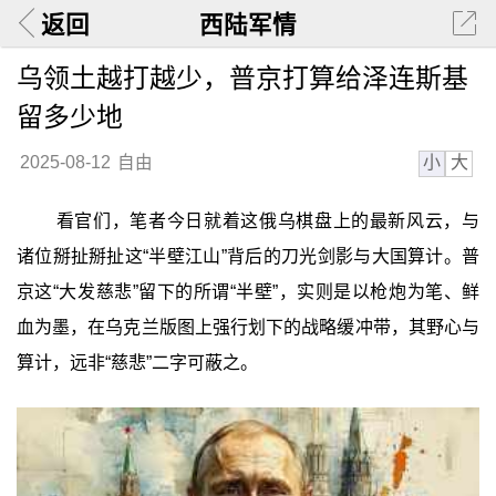
返回
西陆军情
乌领土越打越少，普京打算给泽连斯基
留多少地
小
大
2025-08-12
自由
看官们，笔者今日就着这俄乌棋盘上的最新风云，与
诸位掰扯掰扯这“半壁江山”背后的刀光剑影与大国算计。普
京这“大发慈悲”留下的所谓“半壁”，实则是以枪炮为笔、鲜
血为墨，在乌克兰版图上强行划下的战略缓冲带，其野心与
算计，远非“慈悲”二字可蔽之。