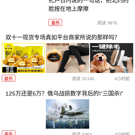
扎卢日内说的一句话，把北约的
脸按在地上摩擦
最热
阅读
9676
双十一现货专场真如平台商家所说的那样吗？
最热
阅读
31145
4小时前
125万还是5万？俄乌战损数字背后的\"三国杀\"
最热
阅读
6463
3小时前