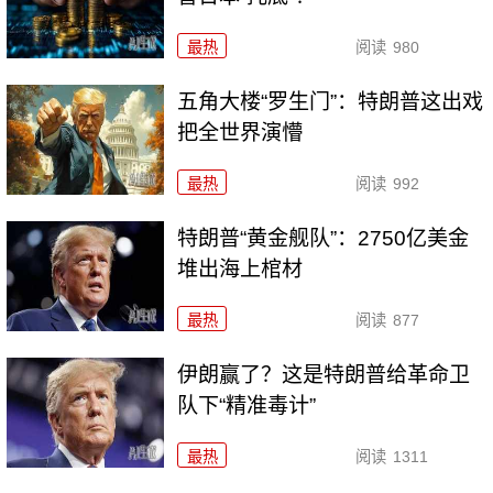
最热
阅读
980
五角大楼“罗生门”：特朗普这出戏
把全世界演懵
最热
阅读
992
特朗普“黄金舰队”：2750亿美金
堆出海上棺材
最热
阅读
877
伊朗赢了？这是特朗普给革命卫
队下“精准毒计”
最热
阅读
1311