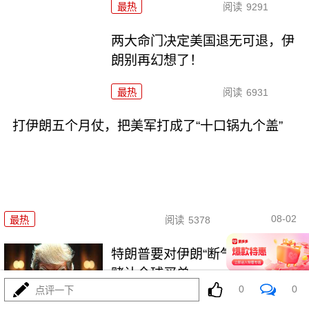
最热
阅读
9291
两大命门决定美国退无可退，伊
朗别再幻想了！
最热
阅读
6931
打伊朗五个月仗，把美军打成了“十口锅九个盖”
08-02
最热
阅读
5378
特朗普要对伊朗“断气断电”？这豪
赌让全球买单
0
0
点评一下
最热
阅读
4538