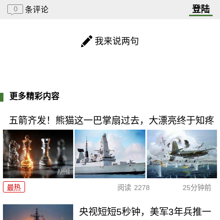
登陆
0
条评论
我来说两句
更多精彩内容
五箭齐发！熊猫这一巴掌扇过去，大漂亮终于知疼
最热
阅读
2278
25分钟前
央视短短5秒钟，美军3年兵推一