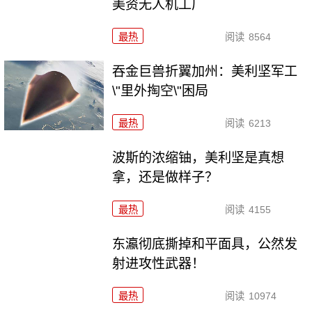
美资无人机工厂
最热
阅读
8564
吞金巨兽折翼加州：美利坚军工
\"里外掏空\"困局
最热
阅读
6213
波斯的浓缩铀，美利坚是真想
拿，还是做样子？
最热
阅读
4155
东瀛彻底撕掉和平面具，公然发
射进攻性武器！
最热
阅读
10974