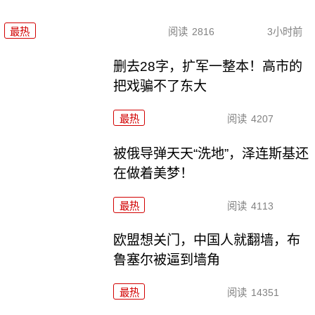
最热
阅读
2816
3小时前
删去28字，扩军一整本！高市的
把戏骗不了东大
最热
阅读
4207
被俄导弹天天“洗地”，泽连斯基还
在做着美梦！
最热
阅读
4113
欧盟想关门，中国人就翻墙，布
鲁塞尔被逼到墙角
最热
阅读
14351