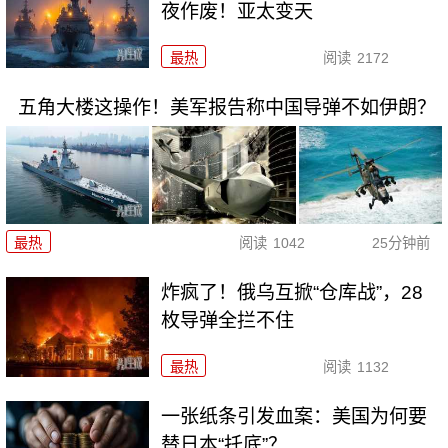
夜作废！亚太变天
最热
阅读
2172
五角大楼这操作！美军报告称中国导弹不如伊朗？
最热
阅读
1042
25分钟前
炸疯了！俄乌互掀“仓库战”，28
枚导弹全拦不住
最热
阅读
1132
一张纸条引发血案：美国为何要
替日本“托底”？