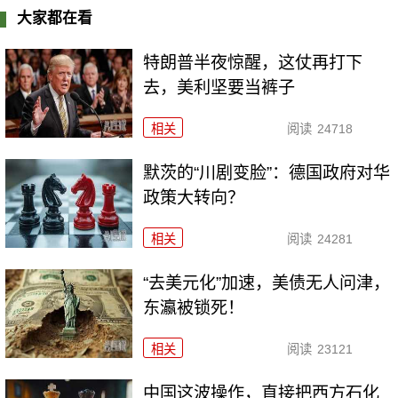
大家都在看
特朗普半夜惊醒，这仗再打下
去，美利坚要当裤子
相关
阅读
24718
默茨的“川剧变脸”：德国政府对华
政策大转向？
相关
阅读
24281
“去美元化”加速，美债无人问津，
东瀛被锁死！
相关
阅读
23121
中国这波操作，直接把西方石化