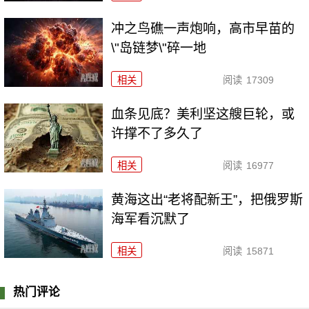
冲之鸟礁一声炮响，高市早苗的
\"岛链梦\"碎一地
相关
阅读
17309
血条见底？美利坚这艘巨轮，或
许撑不了多久了
相关
阅读
16977
黄海这出“老将配新王”，把俄罗斯
海军看沉默了
相关
阅读
15871
热门评论