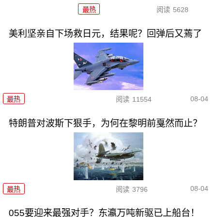
最热
阅读
5628
美利坚亲自下场救日元，结果呢？回弹后又蔫了
08-04
最热
阅读
11554
特朗普对波斯下狠手，为何在黎明前戛然而止？
08-04
最热
阅读
3796
055要迎来最强对手？东瀛万吨新驱已上船台！