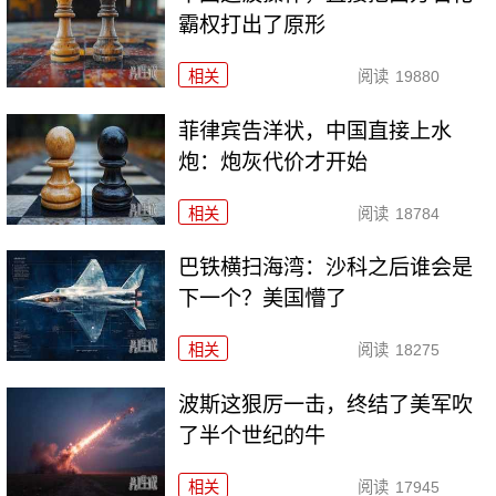
霸权打出了原形
相关
阅读
19880
菲律宾告洋状，中国直接上水
炮：炮灰代价才开始
相关
阅读
18784
巴铁横扫海湾：沙科之后谁会是
下一个？美国懵了
相关
阅读
18275
波斯这狠厉一击，终结了美军吹
了半个世纪的牛
相关
阅读
17945