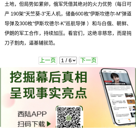
土地，但局势如累卵，俄军凭借其绝对的火力优势（每日可
产 190架“天竺葵-3”无人机，储备600枚“伊斯坎德尔-M”弹道
导弹及300枚“伊斯坎德尔-K”巡航导弹 ）和与白俄、朝鲜、
伊朗的军工合作，持续加压。看官们，这绝非慈悲，而是钝
刀子割肉，逼基辅就范。
上一页
下一页