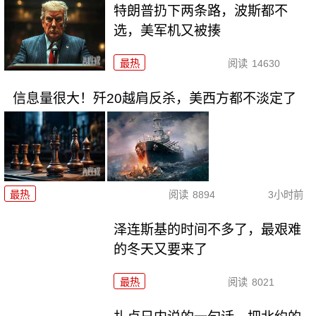
特朗普扔下两条路，波斯都不
选，美军机又被揍
最热
阅读
14630
信息量很大！歼20越肩反杀，美西方都不淡定了
最热
阅读
8894
3小时前
泽连斯基的时间不多了，最艰难
的冬天又要来了
最热
阅读
8021