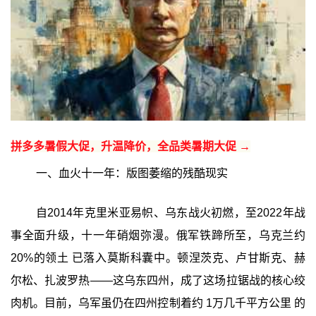
拼多多暑假大促，升温降价，全品类暑期大促 →
一、血火十一年：版图萎缩的残酷现实
自2014年克里米亚易帜、乌东战火初燃，至2022年战
事全面升级，十一年硝烟弥漫。俄军铁蹄所至，乌克兰约
20%的领土 已落入莫斯科囊中。顿涅茨克、卢甘斯克、赫
尔松、扎波罗热——这乌东四州，成了这场拉锯战的核心绞
肉机。目前，乌军虽仍在四州控制着约 1万几千平方公里 的