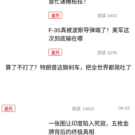
普忙递橄榄枝？
最热
阅读
6402
F-35真被波斯导弹端了！美军这
次到底输在哪
最热
阅读
6295
算了不打了？特朗普这脚刹车，把全世界都晃吐了
08-03
最热
阅读
14815
一张图让印度陷入死寂，五枚金
牌背后的终极真相