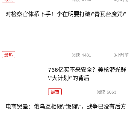
对检察官体系下手！李在明要打破\"青瓦台魔咒\"
最热
阅读
4481
3小时前
766亿买不来安全？美核潜光鲜
\"大计划\"的背后
最热
阅读
5063
电商哭晕：俄乌互相砸\"饭碗\"，战争已没有后方