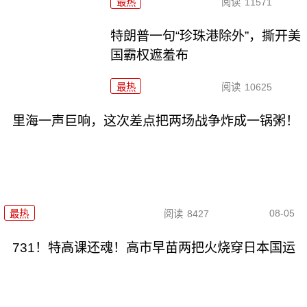
最热
阅读
11571
特朗普一句“珍珠港除外”，撕开美
国霸权遮羞布
最热
阅读
10625
里海一声巨响，这次差点把两场战争炸成一锅粥！
08-05
最热
阅读
8427
731！特高课还魂！高市早苗两把火烧穿日本国运