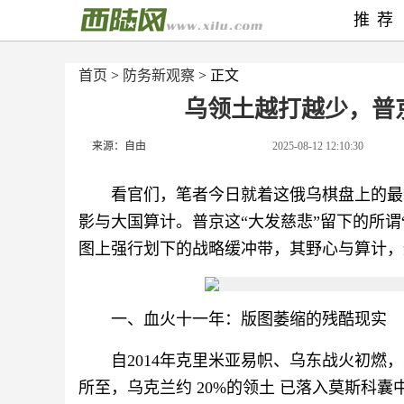
推荐
首页
>
防务新观察
> 正文
乌领土越打越少，普
来源：自由
2025-08-12 12:10:30
看官们，笔者今日就着这俄乌棋盘上的最
影与大国算计。普京这“大发慈悲”留下的所谓
图上强行划下的战略缓冲带，其野心与算计，
一、血火十一年：版图萎缩的残酷现实
自2014年克里米亚易帜、乌东战火初燃
所至，乌克兰约 20%的领土 已落入莫斯科