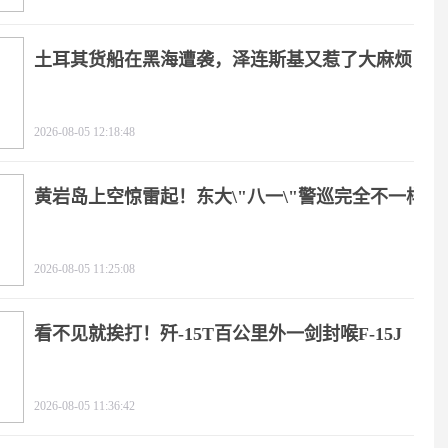
土耳其货船在黑海遭袭，泽连斯基又惹了大麻烦
2026-08-05 12:18:48
黄岩岛上空惊雷起！东大\"八一\"警巡完全不一样
2026-08-05 11:25:08
看不见就挨打！歼-15T百公里外一剑封喉F-15J
2026-08-05 11:36:42