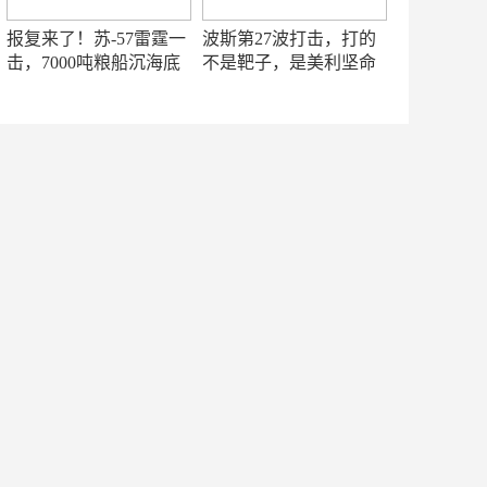
报复来了！苏-57雷霆一
波斯第27波打击，打的
击，7000吨粮船沉海底
不是靶子，是美利坚命
门