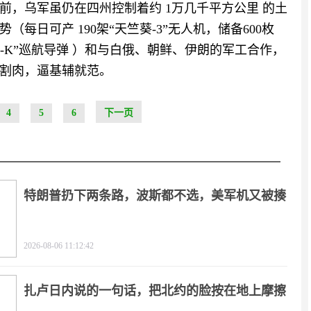
前，乌军虽仍在四州控制着约 1万几千平方公里 的土
每日可产 190架“天竺葵-3”无人机，储备600枚
德尔-K”巡航导弹 ）和与白俄、朝鲜、伊朗的军工合作，
割肉，逼基辅就范。
4
5
6
下一页
特朗普扔下两条路，波斯都不选，美军机又被揍
2026-08-06 11:12:42
扎卢日内说的一句话，把北约的脸按在地上摩擦