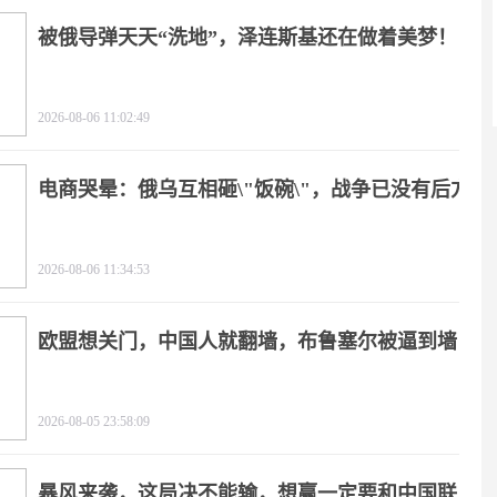
被俄导弹天天“洗地”，泽连斯基还在做着美梦！
2026-08-06 11:02:49
电商哭晕：俄乌互相砸\"饭碗\"，战争已没有后方
2026-08-06 11:34:53
欧盟想关门，中国人就翻墙，布鲁塞尔被逼到墙
角
2026-08-05 23:58:09
暴风来袭，这局决不能输，想赢一定要和中国联