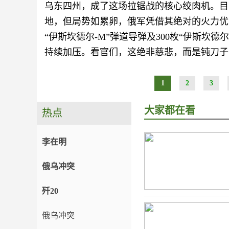
乌东四州，成了这场拉锯战的核心绞肉机。目
地，但局势如累卵，俄军凭借其绝对的火力优势（
“伊斯坎德尔-M”弹道导弹及300枚“伊斯坎
持续加压。看官们，这绝非慈悲，而是钝刀子
1
2
3
大家都在看
热点
李在明
俄乌冲突
歼20
俄乌冲突