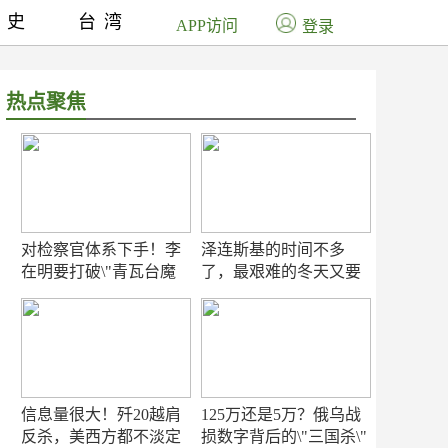
历史
台湾
APP访问
登录
热点聚焦
对检察官体系下手！李
泽连斯基的时间不多
在明要打破\"青瓦台魔
了，最艰难的冬天又要
咒\"
来了
信息量很大！歼20越肩
125万还是5万？俄乌战
反杀，美西方都不淡定
损数字背后的\"三国杀\"