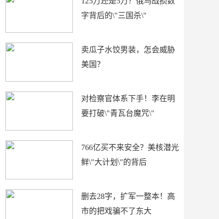
125万还是5万？俄乌战损数
字背后的\"三国杀\"
卖瓜子水饺男装，怎会威胁
美国？
对检察官体系下手！李在明
要打破\"青瓦台魔咒\"
766亿买不来安全？美核潜光
鲜\"大计划\"的背后
删去28字，扩军一整本！高
市的把戏骗不了东大