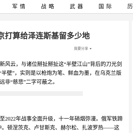
军情
战略
武器
国际
京打算给泽连斯基留多少地
我要分享
新风云，与诸位掰扯掰扯这“半壁江山”背后的刀光剑
“半壁”，实则是以枪炮为笔、鲜血为墨，在乌克兰版
远非“慈悲”二字可蔽之。
，至2022年战事全面升级，十一年硝烟弥漫。俄军铁蹄
囊中。顿涅茨克、卢甘斯克、赫尔松、扎波罗热——这