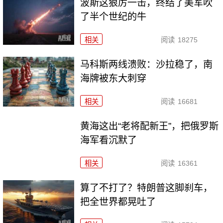
波斯这狠厉一击，终结了美军吹
了半个世纪的牛
相关
阅读
18275
马科斯两线溃败：沙拉稳了，南
海牌被东大刺穿
相关
阅读
16681
黄海这出“老将配新王”，把俄罗斯
海军看沉默了
相关
阅读
16361
算了不打了？特朗普这脚刹车，
把全世界都晃吐了