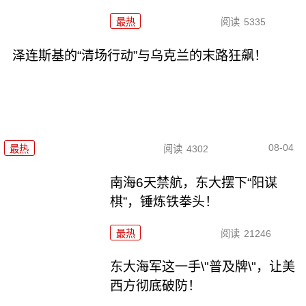
最热
阅读
5335
泽连斯基的“清场行动”与乌克兰的末路狂飙！
08-04
最热
阅读
4302
南海6天禁航，东大摆下“阳谋
棋”，锤炼铁拳头！
最热
阅读
21246
东大海军这一手\"普及牌\"，让美
西方彻底破防！