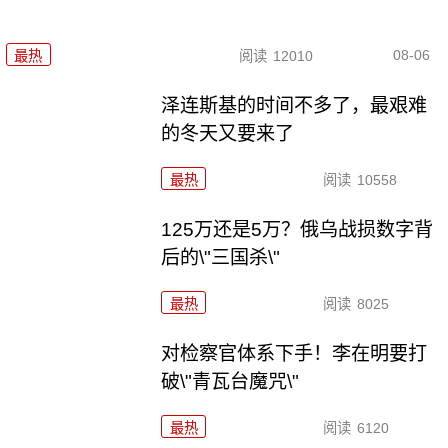
08-06
最热
阅读
12010
泽连斯基的时间不多了，最艰难
的冬天又要来了
最热
阅读
10558
125万还是5万？俄乌战损数字背
后的\"三国杀\"
最热
阅读
8025
对检察官体系下手！李在明要打
破\"青瓦台魔咒\"
最热
阅读
6120