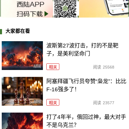
大家都在看
波斯第27波打击，打的不是靶
子，是美利坚命门
相关
阅读
25568
阿塞拜疆飞行员夸赞“枭龙”：比比
F-16强多了！
相关
阅读
23577
打了4年半，俄回过神，最大对手
不是乌克兰？