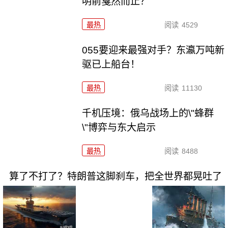
明前戛然而止？
最热
阅读
4529
055要迎来最强对手？东瀛万吨新
驱已上船台！
最热
阅读
11130
千机压境：俄乌战场上的\"蜂群
\"博弈与东大启示
最热
阅读
8488
算了不打了？特朗普这脚刹车，把全世界都晃吐了