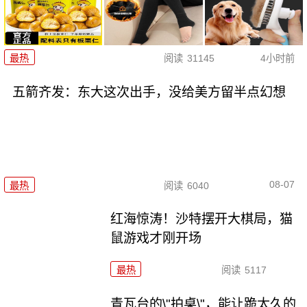
最热
阅读
31145
4小时前
五箭齐发：东大这次出手，没给美方留半点幻想
08-07
最热
阅读
6040
红海惊涛！沙特摆开大棋局，猫
鼠游戏才刚开场
最热
阅读
5117
青瓦台的\"拍桌\"，能让跪太久的