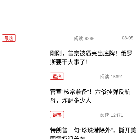
08-05
最热
阅读
9286
刚刚，普京被逼亮出底牌！俄罗
斯要干大事了！
最热
阅读
15691
官宣“核常兼备”！六爷挂弹反航
母，炸醒多少人
最热
阅读
12471
特朗普一句“珍珠港除外”，撕开美