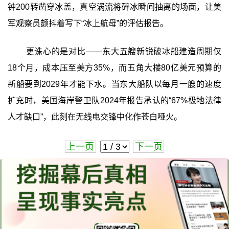
钟200转凿穿冰盖，真空涡流将碎冰瞬间抽离的场面，让美
军观察员颤抖着写下“冰上航母”的评估报告。
更诛心的是对比——东大五艘新锐破冰船建造周期仅
18个月，成本压至美方35%，而五角大楼80亿美元预算的
新船要到2029年才能下水。当东大船队以每月一艘的速度
扩充时，美国海岸警卫队2024年报告承认的“67%极地法律
人才缺口”，此刻在无线电交锋中化作苍白哑火。
上一页
下一页