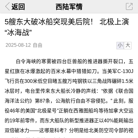
返回
西陆军情
5艘东大破冰船突现美后院！ 北极上演
“冰海战”
小
大
2025-08-12
自由
白令海峡的寒雾被四台巨兽般的推进器撕开裂口，五
星红旗在冰爆激起的百米水幕中猎猎如刀。当美军C-130J
飞行员在300米低空目睹五艘万吨钢铁以三角战阵碾碎1.5米
冰层时，电台里传来东大船长冷静的声线：“依据《联合国
海洋法公约》第87条，公海航行自由不容侵犯。” 此刻，服
役46年的美国“北极星号”正躺在西雅图船坞等待加拿大空运
的19年前零件，而东大船队的新型推进器正以40%能耗输出
双倍破冰力——这哪是科考？分明是给北美防空司令部的视