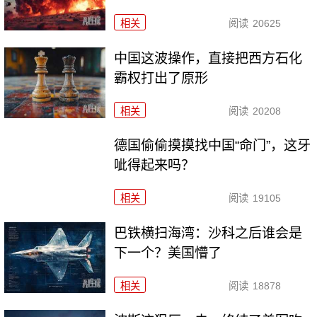
相关
阅读
20625
中国这波操作，直接把西方石化
霸权打出了原形
相关
阅读
20208
德国偷偷摸摸找中国“命门”，这牙
呲得起来吗？
相关
阅读
19105
巴铁横扫海湾：沙科之后谁会是
下一个？美国懵了
相关
阅读
18878