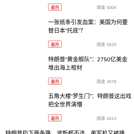
最热
阅读
6004
一张纸条引发血案：美国为何要
替日本“托底”？
最热
阅读
5833
特朗普“黄金舰队”：2750亿美金
堆出海上棺材
最热
阅读
4578
五角大楼“罗生门”：特朗普这出戏
把全世界演懵
最热
阅读
4413
特朗普扔下两条路，波斯都不选，美军机又被揍