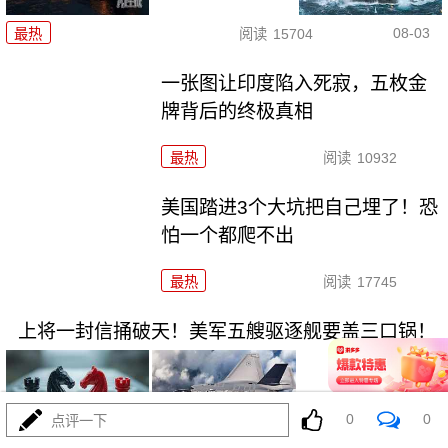
08-03
最热
阅读
15704
一张图让印度陷入死寂，五枚金
牌背后的终极真相
最热
阅读
10932
美国踏进3个大坑把自己埋了！恐
怕一个都爬不出
最热
阅读
17745
上将一封信捅破天！美军五艘驱逐舰要盖三口锅！
0
0
点评一下