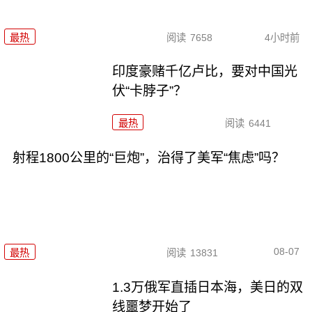
最热
阅读
7658
4小时前
印度豪赌千亿卢比，要对中国光
伏“卡脖子”？
最热
阅读
6441
射程1800公里的“巨炮”，治得了美军“焦虑”吗？
08-07
最热
阅读
13831
1.3万俄军直插日本海，美日的双
线噩梦开始了