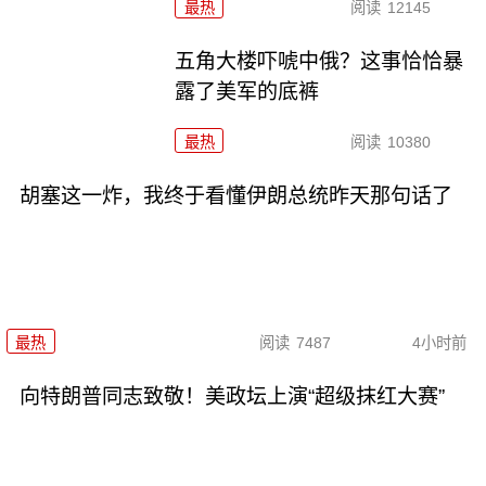
最热
阅读
12145
五角大楼吓唬中俄？这事恰恰暴
露了美军的底裤
最热
阅读
10380
胡塞这一炸，我终于看懂伊朗总统昨天那句话了
最热
阅读
7487
4小时前
向特朗普同志致敬！美政坛上演“超级抹红大赛”