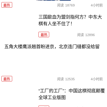
最热
阅读
18769
4小时前
三国歃血为盟剑指何方？中东大
棋有人坐不住了！
最热
阅读
12896
五角大楼鹰派翘首盼进京，北京连门缝都没给留
最热
阅读
12535
4小时前
“工厂的工厂”：中国这棋彻底颠覆
全球工业版图