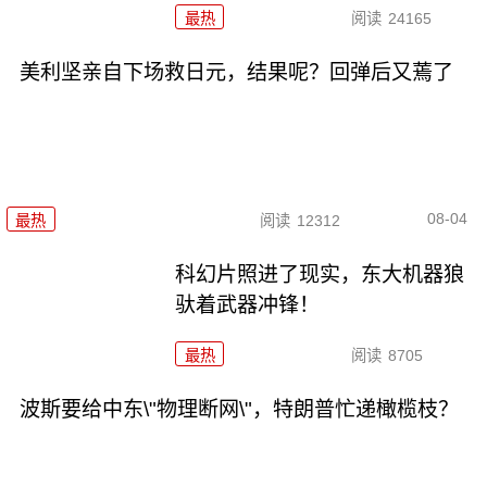
最热
阅读
24165
美利坚亲自下场救日元，结果呢？回弹后又蔫了
08-04
最热
阅读
12312
科幻片照进了现实，东大机器狼
驮着武器冲锋！
最热
阅读
8705
波斯要给中东\"物理断网\"，特朗普忙递橄榄枝？