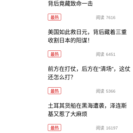
背后竟藏致命一击
最热
阅读
7616
美国如此救日元，背后藏着三重
收割日本的阳谋！
最热
阅读
6451
前方在打仗，后方在“清场”，这仗
还怎么打？
最热
阅读
5366
土耳其货船在黑海遭袭，泽连斯
基又惹了大麻烦
最热
阅读
16197