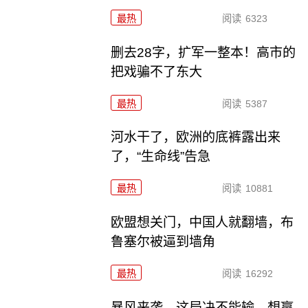
最热
阅读
6323
删去28字，扩军一整本！高市的
把戏骗不了东大
最热
阅读
5387
河水干了，欧洲的底裤露出来
了，“生命线”告急
最热
阅读
10881
欧盟想关门，中国人就翻墙，布
鲁塞尔被逼到墙角
最热
阅读
16292
暴风来袭，这局决不能输，想赢