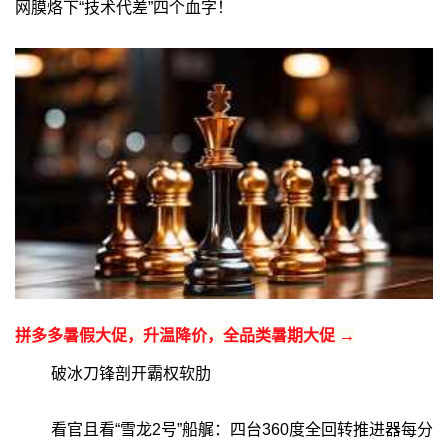
网膜烙下“技术代差”四个血字！
拼多多暑假大促，升温降价，全品类暑期大促 →
破冰刀锋剖开霸权软肋
看官且看“雪龙2号”船艉：四台360度全回转推进器每分