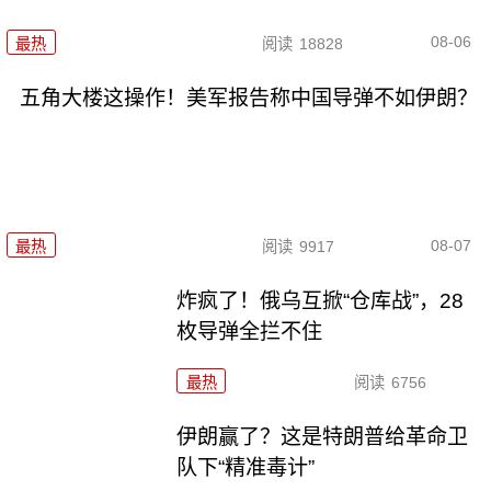
08-06
最热
阅读
18828
五角大楼这操作！美军报告称中国导弹不如伊朗？
08-07
最热
阅读
9917
炸疯了！俄乌互掀“仓库战”，28
枚导弹全拦不住
最热
阅读
6756
伊朗赢了？这是特朗普给革命卫
队下“精准毒计”