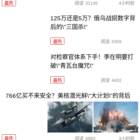
最热
阅读
31145
4小时前
125万还是5万？俄乌战损数字背
后的\"三国杀\"
最热
阅读
6359
对检察官体系下手！李在明要打
破\"青瓦台魔咒\"
最热
阅读
4402
766亿买不来安全？美核潜光鲜\"大计划\"的背后
最热
阅读
4983
3小时前