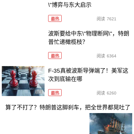
\"博弈与东大启示
最热
阅读
7621
波斯要给中东\"物理断网\"，特朗
普忙递橄榄枝？
最热
阅读
6364
F-35真被波斯导弹端了！美军这
次到底输在哪
最热
阅读
6260
算了不打了？特朗普这脚刹车，把全世界都晃吐了