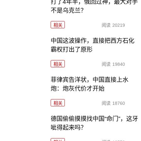
打了4年半，俄回过神，最大对手
不是乌克兰？
相关
阅读
20219
中国这波操作，直接把西方石化
霸权打出了原形
相关
阅读
19840
菲律宾告洋状，中国直接上水
炮：炮灰代价才开始
相关
阅读
18760
德国偷偷摸摸找中国“命门”，这牙
呲得起来吗？