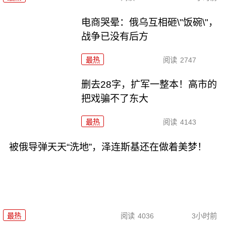
电商哭晕：俄乌互相砸\"饭碗\"，
战争已没有后方
最热
阅读
2747
删去28字，扩军一整本！高市的
把戏骗不了东大
最热
阅读
4143
被俄导弹天天“洗地”，泽连斯基还在做着美梦！
最热
阅读
4036
3小时前