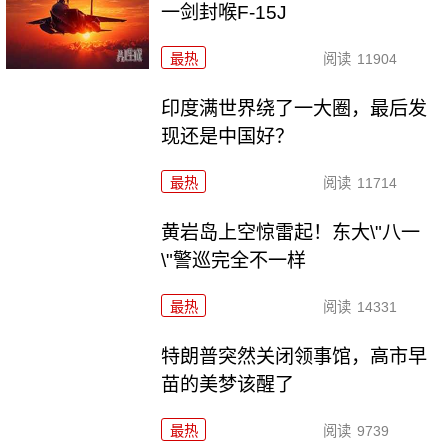
一剑封喉F-15J
最热
阅读
11904
印度满世界绕了一大圈，最后发
现还是中国好？
最热
阅读
11714
黄岩岛上空惊雷起！东大\"八一
\"警巡完全不一样
最热
阅读
14331
特朗普突然关闭领事馆，高市早
苗的美梦该醒了
最热
阅读
9739