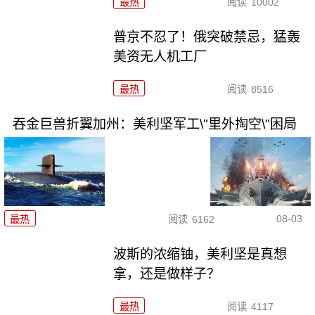
最热
阅读
10002
普京不忍了！俄突破禁忌，猛轰
美资无人机工厂
最热
阅读
8516
吞金巨兽折翼加州：美利坚军工\"里外掏空\"困局
08-03
最热
阅读
6162
波斯的浓缩铀，美利坚是真想
拿，还是做样子？
最热
阅读
4117