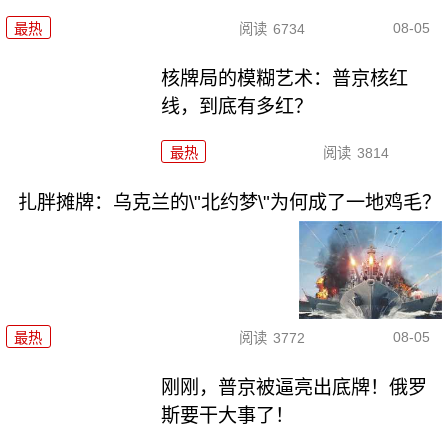
08-05
最热
阅读
6734
核牌局的模糊艺术：普京核红
线，到底有多红？
最热
阅读
3814
扎胖摊牌：乌克兰的\"北约梦\"为何成了一地鸡毛？
08-05
最热
阅读
3772
刚刚，普京被逼亮出底牌！俄罗
斯要干大事了！