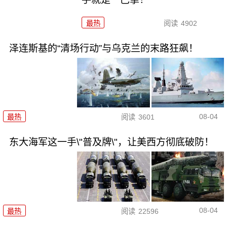
最热
阅读
4902
泽连斯基的“清场行动”与乌克兰的末路狂飙！
08-04
最热
阅读
3601
东大海军这一手\"普及牌\"，让美西方彻底破防！
08-04
最热
阅读
22596