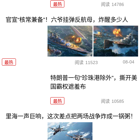
最热
阅读
14786
官宣“核常兼备”！六爷挂弹反航母，炸醒多少人
08-04
最热
阅读
11523
特朗普一句“珍珠港除外”，撕开美
国霸权遮羞布
最热
阅读
10585
里海一声巨响，这次差点把两场战争炸成一锅粥！