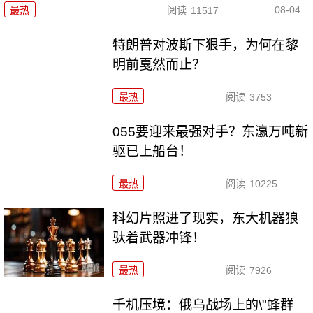
08-04
最热
阅读
11517
特朗普对波斯下狠手，为何在黎
明前戛然而止？
最热
阅读
3753
055要迎来最强对手？东瀛万吨新
驱已上船台！
最热
阅读
10225
科幻片照进了现实，东大机器狼
驮着武器冲锋！
最热
阅读
7926
千机压境：俄乌战场上的\"蜂群