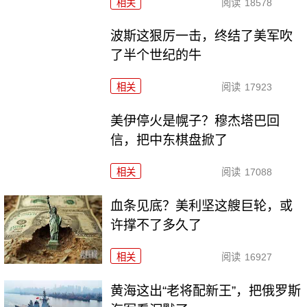
相关
阅读
18578
波斯这狠厉一击，终结了美军吹
了半个世纪的牛
相关
阅读
17923
美伊停火是幌子？穆杰塔巴回
信，把中东棋盘掀了
相关
阅读
17088
血条见底？美利坚这艘巨轮，或
许撑不了多久了
相关
阅读
16927
黄海这出“老将配新王”，把俄罗斯