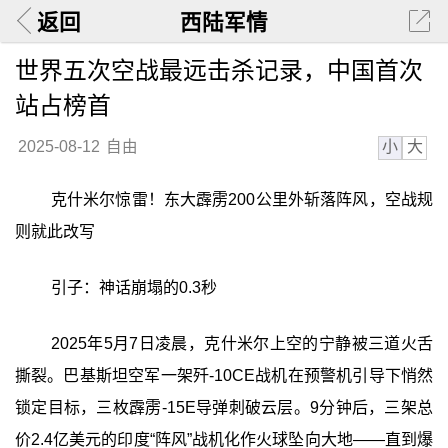
返回
西陆军情
世界五次空战最远击杀记录，中国首次
站占榜首
小
大
2025-08-12
自由
克什米尔惊雷！东大霹雳200公里外斩落阵风，空战规
则就此改写
引子：神话崩塌的0.3秒
2025年5月7日凌晨，克什米尔上空的宁静被三道火舌
撕裂。巴基斯坦空军一架歼-10CE战机在预警机引导下悄然
锁定目标，三枚霹雳-15E导弹刺破云层。9分钟后，三架总
价2.4亿美元的印度“阵风”战机化作火球坠向大地——直到爆