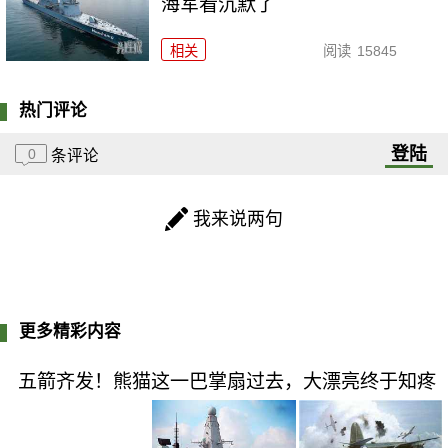
海军看沉默了
相关
阅读
15845
热门评论
登陆
0
条评论
我来说两句
更多精彩内容
五箭齐发！熊猫这一巴掌扇过去，大漂亮终于知疼