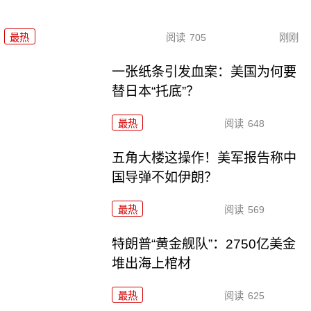
最热
阅读
705
刚刚
一张纸条引发血案：美国为何要
替日本“托底”？
最热
阅读
648
五角大楼这操作！美军报告称中
国导弹不如伊朗？
最热
阅读
569
特朗普“黄金舰队”：2750亿美金
堆出海上棺材
最热
阅读
625