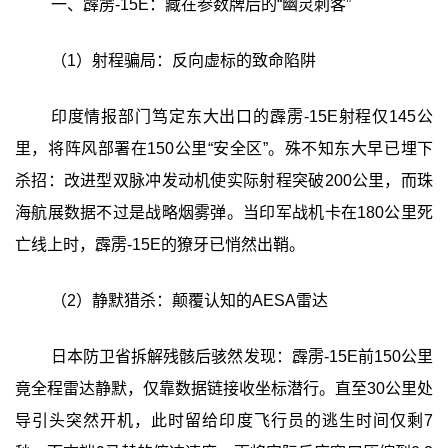
一、霹雳-15E：藏在参数牌后的“幽灵刺客”
（1）射程骗局：反向虚标的致命陷阱
印度情报部门笃定东大出口的霹雳-15E射程仅145公
里，将阵风部署在150公里“安全区”。殊不知东大早已埋下
杀招：改进型双脉冲发动机使实际射程突破200公里，而珠
海航展数据不过是战略烟雾弹。当印军战机卡在180公里死
亡线上时，霹雳-15E的獠牙已悄然出鞘。
（2）静默猎杀：颠覆认知的AESA雷达
日本防卫省拆解残骸后骇然发现：霹雳-15E前150公里
竟全程雷达静默，仅靠数据链接收坐标潜行。直至30公里处
导引头突然开机，此时留给印度飞行员的逃生时间仅剩7