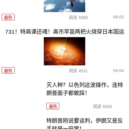
08-05
最热
阅读
8388
731！特高课还魂！高市早苗两把火烧穿日本国运
08-04
最热
阅读
4531
灭人种？以色列这波操作，连特
朗普面子都敢踩！
最热
阅读
6054
特朗普刚说要谈判，伊朗又是反
手就是一巴掌！