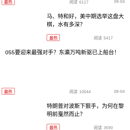
08-04
最热
阅读
6117
马、特和好，美中期选举这盘大
棋，水有多深？
最热
阅读
5417
055要迎来最强对手？东瀛万吨新驱已上船台！
08-04
最热
阅读
10044
特朗普对波斯下狠手，为何在黎
明前戛然而止？
最热
阅读
3590