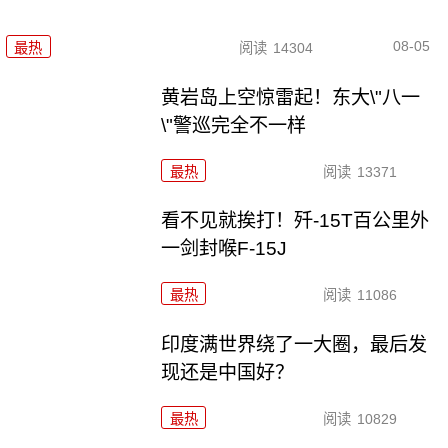
08-05
最热
阅读
14304
黄岩岛上空惊雷起！东大\"八一
\"警巡完全不一样
最热
阅读
13371
看不见就挨打！歼-15T百公里外
一剑封喉F-15J
最热
阅读
11086
印度满世界绕了一大圈，最后发
现还是中国好？
最热
阅读
10829