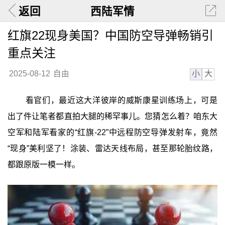
返回
西陆军情
红旗22现身美国？中国防空导弹畅销引
重点关注
小
大
2025-08-12
自由
看官们，最近这大洋彼岸的威斯康星训练场上，可是
出了件让笔者都直拍大腿的稀罕事儿。您猜怎么着？咱东大
空军和陆军看家的“红旗-22”中远程防空导弹发射车，竟然
“现身”美利坚了！涂装、雷达天线布局，甚至那轮胎纹路，
都跟原版一模一样。