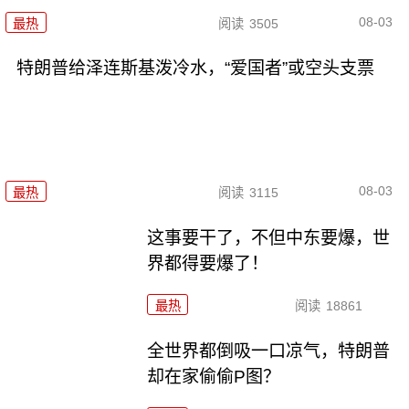
08-03
最热
阅读
3505
特朗普给泽连斯基泼冷水，“爱国者”或空头支票
08-03
最热
阅读
3115
这事要干了，不但中东要爆，世
界都得要爆了！
最热
阅读
18861
全世界都倒吸一口凉气，特朗普
却在家偷偷P图？