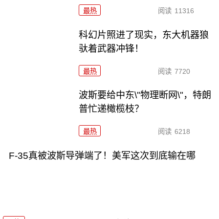
最热
阅读
11316
科幻片照进了现实，东大机器狼
驮着武器冲锋！
最热
阅读
7720
波斯要给中东\"物理断网\"，特朗
普忙递橄榄枝？
最热
阅读
6218
F-35真被波斯导弹端了！美军这次到底输在哪