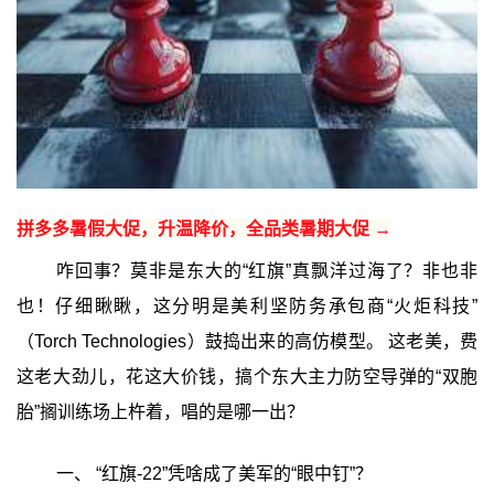
拼多多暑假大促，升温降价，全品类暑期大促 →
咋回事？莫非是东大的“红旗”真飘洋过海了？非也非
也！仔细瞅瞅，这分明是美利坚防务承包商“火炬科技”
（Torch Technologies）鼓捣出来的高仿模型。 这老美，费
这老大劲儿，花这大价钱，搞个东大主力防空导弹的“双胞
胎”搁训练场上杵着，唱的是哪一出？
一、 “红旗-22”凭啥成了美军的“眼中钉”？