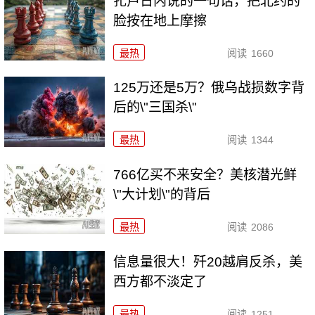
扎卢日内说的一句话，把北约的
脸按在地上摩擦
最热
阅读
1660
125万还是5万？俄乌战损数字背
后的\"三国杀\"
最热
阅读
1344
766亿买不来安全？美核潜光鲜
\"大计划\"的背后
最热
阅读
2086
信息量很大！歼20越肩反杀，美
西方都不淡定了
最热
阅读
1251