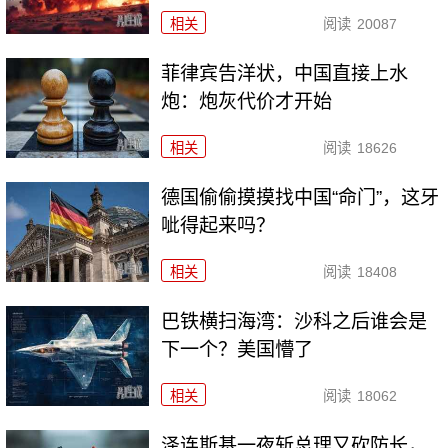
相关
阅读
20087
菲律宾告洋状，中国直接上水
炮：炮灰代价才开始
相关
阅读
18626
德国偷偷摸摸找中国“命门”，这牙
呲得起来吗？
相关
阅读
18408
巴铁横扫海湾：沙科之后谁会是
下一个？美国懵了
相关
阅读
18062
泽连斯基一夜斩总理又砍防长，