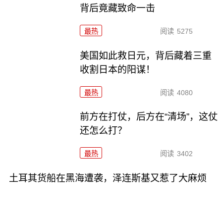
背后竟藏致命一击
最热
阅读
5275
美国如此救日元，背后藏着三重
收割日本的阳谋！
最热
阅读
4080
前方在打仗，后方在“清场”，这仗
还怎么打？
最热
阅读
3402
土耳其货船在黑海遭袭，泽连斯基又惹了大麻烦