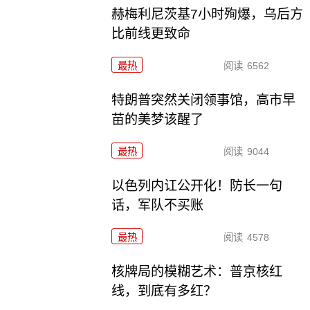
赫梅利尼茨基7小时殉爆，乌后方
比前线更致命
最热
阅读
6562
特朗普突然关闭领事馆，高市早
苗的美梦该醒了
最热
阅读
9044
以色列内讧公开化！防长一句
话，军队不买账
最热
阅读
4578
核牌局的模糊艺术：普京核红
线，到底有多红？