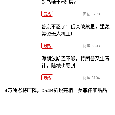
对乌稀土\"摊牌\"
最热
阅读
9773
普京不忍了！俄突破禁忌，猛轰
美资无人机工厂
最热
阅读
8303
海锁波斯还不够，特朗普又生毒
计，陆地也要封
最热
阅读
8104
4万吨老将压阵，054B新锐亮相：美菲仔细品品