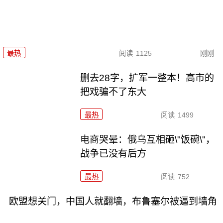
最热
阅读
1125
刚刚
删去28字，扩军一整本！高市的
把戏骗不了东大
最热
阅读
1499
电商哭晕：俄乌互相砸\"饭碗\"，
战争已没有后方
最热
阅读
752
欧盟想关门，中国人就翻墙，布鲁塞尔被逼到墙角