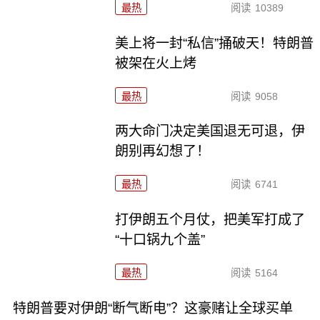
最热
阅读
10389
美上将一封“私信”捅破天！特朗普
被架在火上烤
最热
阅读
9058
两大命门决定美国退无可退，伊
朗别再幻想了！
最热
阅读
6741
打伊朗五个月仗，把美军打成了
“十口锅九个盖”
最热
阅读
5164
特朗普要对伊朗“断气断电”？这豪赌让全球买单