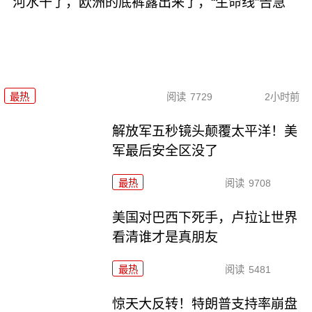
河水干了，欧洲的底裤露出来了，“生命线”告急
最热
阅读
7729
2小时前
解放军五秒镜头颠覆太平洋！美
军最后安全区没了
最热
阅读
9708
美国对巴西下死手，卢拉让世界
看清谁才是真朋友
最热
阅读
5481
惊天大反转！特朗普支持率崩盘