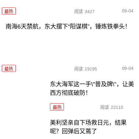
08-04
最热
阅读
3427
南海6天禁航，东大摆下“阳谋棋”，锤炼铁拳头！
08-04
最热
阅读
19195
东大海军这一手\"普及牌\"，让美
西方彻底破防！
最热
阅读
22110
美利坚亲自下场救日元，结果
呢？回弹后又蔫了