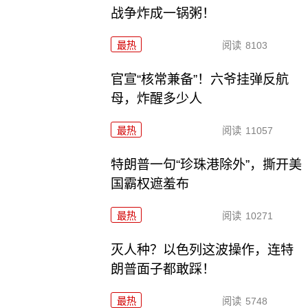
战争炸成一锅粥！
最热
阅读
8103
官宣“核常兼备”！六爷挂弹反航
母，炸醒多少人
最热
阅读
11057
特朗普一句“珍珠港除外”，撕开美
国霸权遮羞布
最热
阅读
10271
灭人种？以色列这波操作，连特
朗普面子都敢踩！
最热
阅读
5748