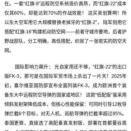
在。一套“红旗-9”远程防空系统造价高昂，而“红旗-22”成本
仅其60%，却能达到70%的作战效能！ 这买卖划算啊！所
以东大空军用它大规模替换老掉牙的“红旗-2”， 陆军则用它
搭配“红旗-16”构建机动防空网——前者守城市要地，后者护
野战部队，分工明确，高低搭配，织就了一张密实的防空天
网。
国际影响力飙升： 光自家用还不够，“红旗-22”的出口
版FK-3，那可是在国际军贸市场上杀出了一片天！2025年
初，塞尔维亚国防部宣布全面列装FK-3，成为欧洲首个装
备东大中远程防空导弹的国家或地区！ 这款“低配版”虽采用
倾斜发射架降低成本，但核心性能保留：可同时引导12枚导
弹拦截6个目标，对无人机、巡航导弹的拦截率超过85%。
泰国更狠，直接选了高配垂直发射版，部署在首都曼谷周