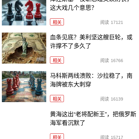
这大戏几个意思？
相关
阅读
17121
血条见底？美利坚这艘巨轮，或
许撑不了多久了
相关
阅读
16766
马科斯两线溃败：沙拉稳了，南
海牌被东大刺穿
相关
阅读
16139
黄海这出“老将配新王”，把俄罗斯
海军看沉默了
相关
阅读
15717