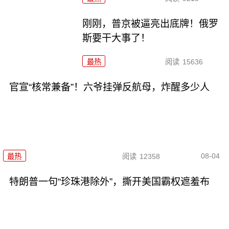
刚刚，普京被逼亮出底牌！俄罗
斯要干大事了！
最热
阅读
15636
官宣“核常兼备”！六爷挂弹反航母，炸醒多少人
08-04
最热
阅读
12358
特朗普一句“珍珠港除外”，撕开美国霸权遮羞布