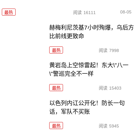
08-05
最热
阅读
16111
赫梅利尼茨基7小时殉爆，乌后方
比前线更致命
最热
阅读
7998
黄岩岛上空惊雷起！东大\"八一
\"警巡完全不一样
最热
阅读
15403
以色列内讧公开化！防长一句
话，军队不买账
最热
阅读
5945