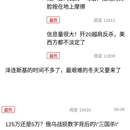
脸按在地上摩擦
最热
阅读
12411
信息量很大！歼20越肩反杀，美
西方都不淡定了
最热
阅读
11839
泽连斯基的时间不多了，最艰难的冬天又要来了
08-06
最热
阅读
10420
125万还是5万？俄乌战损数字背后的\"三国杀\"