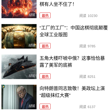
棋有人坐不住了！
最热
阅读
10230
“工厂的工厂”：中国这棋彻底颠覆
全球工业版图
最热
阅读
9785
五角大楼吓唬中俄？这事恰恰暴
露了美军的底裤
最热
阅读
8251
向特朗普同志致敬！美政坛上演
“超级抹红大赛”
最热
阅读
6137