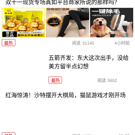
双十一现货专场真如平台商家所说的那样吗？
最热
阅读
31145
4小时前
五箭齐发：东大这次出手，没给
美方留半点幻想
最热
阅读
5652
红海惊涛！沙特摆开大棋局，猫鼠游戏才刚开场