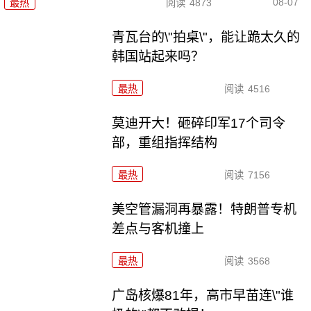
08-07
最热
阅读
4873
青瓦台的\"拍桌\"，能让跪太久的
韩国站起来吗？
最热
阅读
4516
莫迪开大！砸碎印军17个司令
部，重组指挥结构
最热
阅读
7156
美空管漏洞再暴露！特朗普专机
差点与客机撞上
最热
阅读
3568
广岛核爆81年，高市早苗连\"谁