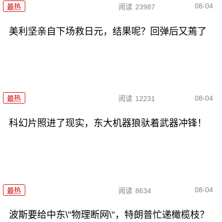
08-04
最热
阅读
23987
美利坚亲自下场救日元，结果呢？回弹后又蔫了
08-04
最热
阅读
12231
科幻片照进了现实，东大机器狼驮着武器冲锋！
08-04
最热
阅读
8634
波斯要给中东\"物理断网\"，特朗普忙递橄榄枝？