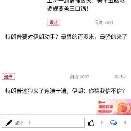
上将一封信捅破天！美军五艘驱
逐舰要盖三口锅！
最热
阅读
7511
特朗普要对伊朗动手？最狠的还没来，最骚的来了
08-03
最热
阅读
6087
特朗普这狼来了连演十遍，伊朗：你猜我信不信？
0
0
点评一下
08-03
最热
阅读
5316