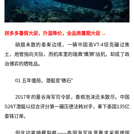
拼多多暑假大促，升温降价，全品类暑期大促 →
硝烟未散的泰柬边境，一辆中国造VT-4坦克碾过焦
土，炮管指向天际，而机库里的瑞典“鹰狮”战机，却成了政
治博弈的牺牲品。
01 五年僵局，潜艇变“礁石”
2017年的曼谷海军司令部，香槟泡沫还未散尽。中国
S26T潜艇以综合评分第一碾压德法韩对手，拿下泰国135亿
泰铢订单。
但庆功宴暗藏裂痕——泰国海军执意要求采用德国