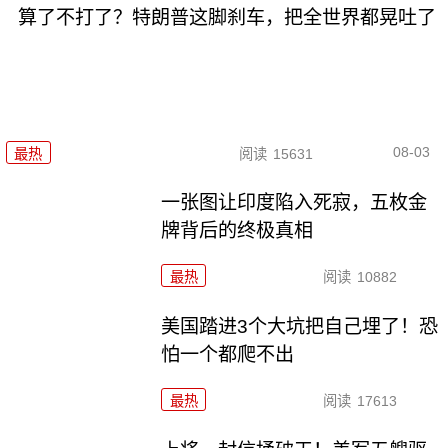
算了不打了？特朗普这脚刹车，把全世界都晃吐了
08-03
最热
阅读
15631
一张图让印度陷入死寂，五枚金
牌背后的终极真相
最热
阅读
10882
美国踏进3个大坑把自己埋了！恐
怕一个都爬不出
最热
阅读
17613