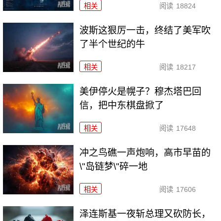
相关
阅读
18824
波斯这狠厉一击，终结了美军吹
了半个世纪的牛
相关
阅读
18217
美伊停火是幌子？穆杰塔巴回
信，把中东棋盘掀了
相关
阅读
17648
冲之鸟礁一声炮响，高市早苗的
\"岛链梦\"碎一地
相关
阅读
17606
泽连斯基一夜斩总理又砍防长，