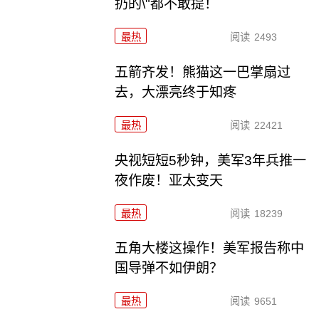
扔的\"都不敢提！
最热
阅读
2493
五箭齐发！熊猫这一巴掌扇过
去，大漂亮终于知疼
最热
阅读
22421
央视短短5秒钟，美军3年兵推一
夜作废！亚太变天
最热
阅读
18239
五角大楼这操作！美军报告称中
国导弹不如伊朗？
最热
阅读
9651