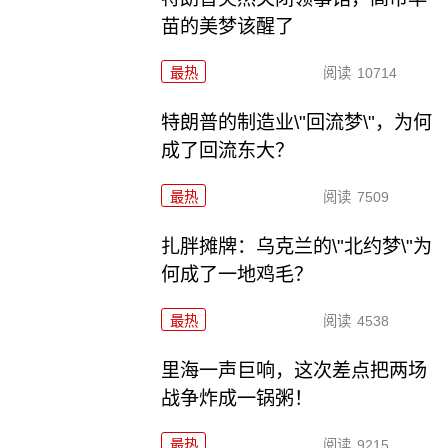
苗的美梦该醒了
最热
阅读
10714
特朗普的制造业\"回流梦\"，为何
成了回流东大？
最热
阅读
7509
扎胖摊牌：乌克兰的\"北约梦\"为
何成了一地鸡毛？
最热
阅读
4538
里海一声巨响，这次差点把两场
战争炸成一锅粥！
最热
阅读
9215