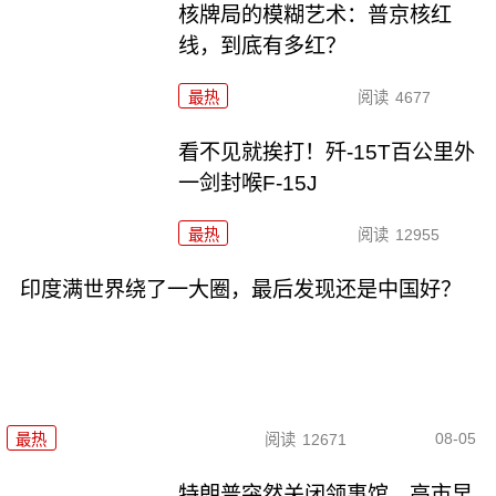
核牌局的模糊艺术：普京核红
线，到底有多红？
最热
阅读
4677
看不见就挨打！歼-15T百公里外
一剑封喉F-15J
最热
阅读
12955
印度满世界绕了一大圈，最后发现还是中国好？
08-05
最热
阅读
12671
特朗普突然关闭领事馆，高市早