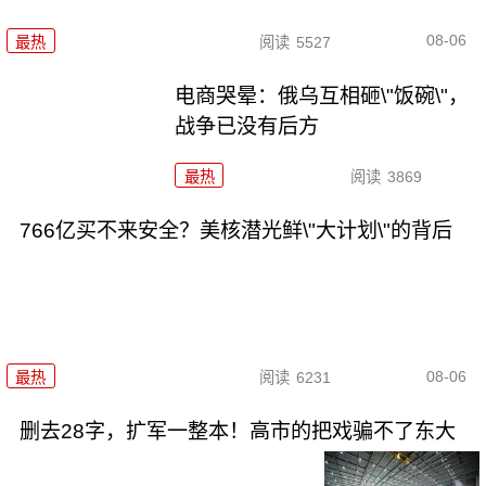
08-06
最热
阅读
5527
电商哭晕：俄乌互相砸\"饭碗\"，
战争已没有后方
最热
阅读
3869
766亿买不来安全？美核潜光鲜\"大计划\"的背后
08-06
最热
阅读
6231
删去28字，扩军一整本！高市的把戏骗不了东大