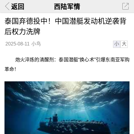
返回
西陆军情
泰国弃德投中！中国潜艇发动机逆袭背
后权力洗牌
小
大
2025-08-11
小鸟
炮火淬炼的清醒剂：泰国潜艇“换心术”引爆东南亚军购
革命！