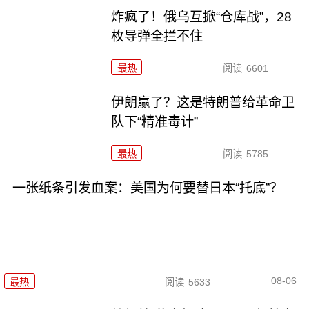
炸疯了！俄乌互掀“仓库战”，28
枚导弹全拦不住
最热
阅读
6601
伊朗赢了？这是特朗普给革命卫
队下“精准毒计”
最热
阅读
5785
一张纸条引发血案：美国为何要替日本“托底”？
08-06
最热
阅读
5633