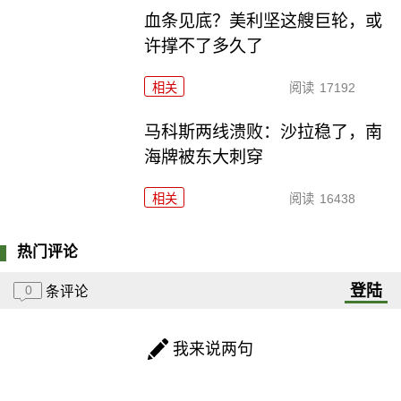
血条见底？美利坚这艘巨轮，或
许撑不了多久了
相关
阅读
17192
马科斯两线溃败：沙拉稳了，南
海牌被东大刺穿
相关
阅读
16438
热门评论
登陆
0
条评论
我来说两句