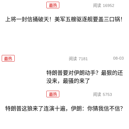
最热
阅读
16952
上将一封信捅破天！美军五艘驱逐舰要盖三口锅！
08-03
最热
阅读
7181
特朗普要对伊朗动手？最狠的还
没来，最骚的来了
最热
阅读
5753
特朗普这狼来了连演十遍，伊朗：你猜我信不信？