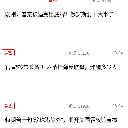
最热
阅读
8768
刚刚，普京被逼亮出底牌！俄罗斯要干大事了！
08-04
最热
阅读
15196
官宣“核常兼备”！六爷挂弹反航母，炸醒多少人
08-04
最热
阅读
11928
特朗普一句“珍珠港除外”，撕开美国霸权遮羞布