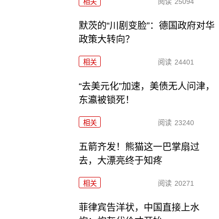
相关
阅读
25094
默茨的“川剧变脸”：德国政府对华
政策大转向？
相关
阅读
24401
“去美元化”加速，美债无人问津，
东瀛被锁死！
相关
阅读
23240
五箭齐发！熊猫这一巴掌扇过
去，大漂亮终于知疼
相关
阅读
20271
菲律宾告洋状，中国直接上水