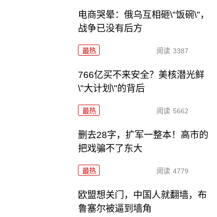
电商哭晕：俄乌互相砸\"饭碗\"，
战争已没有后方
最热
阅读
3387
766亿买不来安全？美核潜光鲜
\"大计划\"的背后
最热
阅读
5662
删去28字，扩军一整本！高市的
把戏骗不了东大
最热
阅读
4779
欧盟想关门，中国人就翻墙，布
鲁塞尔被逼到墙角