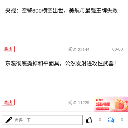
央视：空警600横空出世，美航母最强王牌失效
08-03
最热
阅读
23144
东瀛彻底撕掉和平面具，公然发射进攻性武器！
08-03
最热
阅读
11229
美利坚资源收割局：特朗普为何
0
0
点评一下
对乌稀土\"摊牌\"