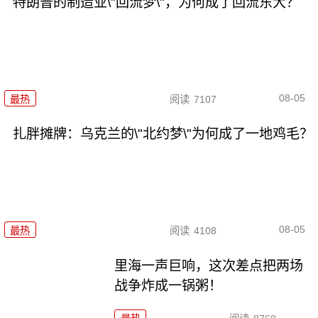
特朗普的制造业\"回流梦\"，为何成了回流东大？
08-05
最热
阅读
7107
扎胖摊牌：乌克兰的\"北约梦\"为何成了一地鸡毛？
08-05
最热
阅读
4108
里海一声巨响，这次差点把两场
战争炸成一锅粥！