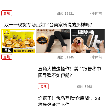
最热
阅读
15821
4小时前
双十一现货专场真如平台商家所说的那样吗？
最热
阅读
31145
4小时前
五角大楼这操作！美军报告称中
国导弹不如伊朗？
最热
阅读
8468
炸疯了！俄乌互掀“仓库战”，28
枚导弹全拦不住