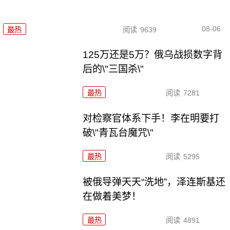
08-06
最热
阅读
9639
125万还是5万？俄乌战损数字背
后的\"三国杀\"
最热
阅读
7281
对检察官体系下手！李在明要打
破\"青瓦台魔咒\"
最热
阅读
5295
被俄导弹天天“洗地”，泽连斯基还
在做着美梦！
最热
阅读
4891