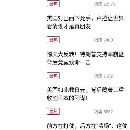
最热
阅读
12975
美国对巴西下死手，卢拉让世界
看清谁才是真朋友
最热
阅读
7400
惊天大反转！特朗普支持率崩盘
背后竟藏致命一击
最热
阅读
7102
美国如此救日元，背后藏着三重
收割日本的阳谋！
最热
阅读
5882
前方在打仗，后方在“清场”，这仗