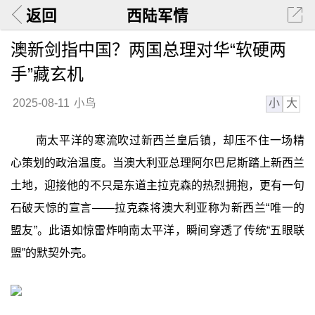
返回
西陆军情
澳新剑指中国？两国总理对华“软硬两
手”藏玄机
小
大
2025-08-11
小鸟
南太平洋的寒流吹过新西兰皇后镇，却压不住一场精
心策划的政治温度。当澳大利亚总理阿尔巴尼斯踏上新西兰
土地，迎接他的不只是东道主拉克森的热烈拥抱，更有一句
石破天惊的宣言——拉克森将澳大利亚称为新西兰“唯一的
盟友”。此语如惊雷炸响南太平洋，瞬间穿透了传统“五眼联
盟”的默契外壳。