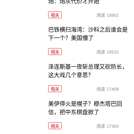
炮：炮灰代价才开始
相关
阅读
18901
巴铁横扫海湾：沙科之后谁会是
下一个？美国懵了
相关
阅读
18532
泽连斯基一夜斩总理又砍防长，
这大戏几个意思？
相关
阅读
17409
美伊停火是幌子？穆杰塔巴回
信，把中东棋盘掀了
相关
阅读
17363