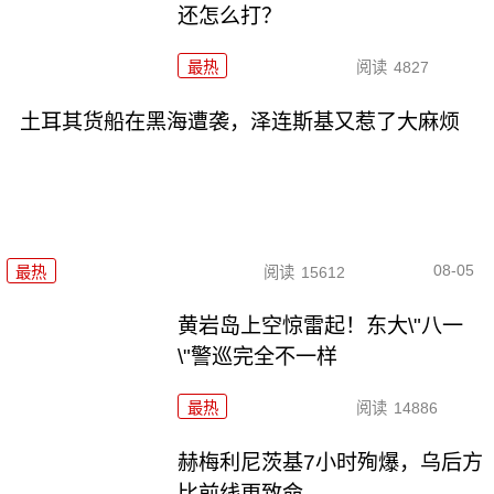
还怎么打？
最热
阅读
4827
土耳其货船在黑海遭袭，泽连斯基又惹了大麻烦
08-05
最热
阅读
15612
黄岩岛上空惊雷起！东大\"八一
\"警巡完全不一样
最热
阅读
14886
赫梅利尼茨基7小时殉爆，乌后方
比前线更致命