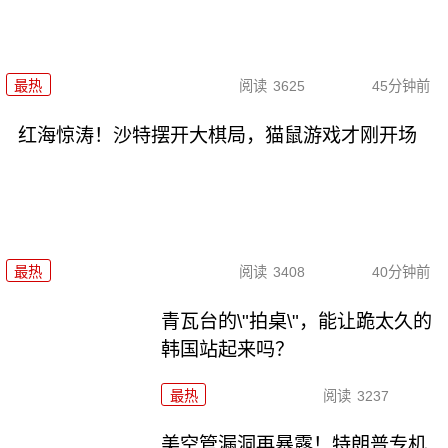
最热
阅读
3625
45分钟前
红海惊涛！沙特摆开大棋局，猫鼠游戏才刚开场
最热
阅读
3408
40分钟前
青瓦台的\"拍桌\"，能让跪太久的
韩国站起来吗？
最热
阅读
3237
美空管漏洞再暴露！特朗普专机