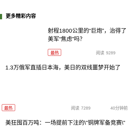
更多精彩内容
射程1800公里的“巨炮”，治得了
美军“焦虑”吗？
最热
阅读
9289
1.3万俄军直插日本海，美日的双线噩梦开始了
最热
阅读
7289
40分钟前
美狂囤百万吨：一场提前下注的\"铜牌军备竞赛\"