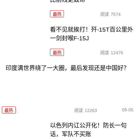
最热
阅读
7574
看不见就挨打！歼-15T百公里外
一剑封喉F-15J
最热
阅读
12476
印度满世界绕了一大圈，最后发现还是中国好？
08-05
最热
阅读
12263
以色列内讧公开化！防长一句
话，军队不买账