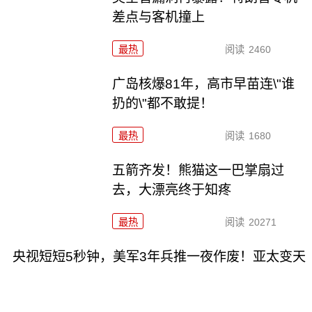
差点与客机撞上
最热
阅读
2460
广岛核爆81年，高市早苗连\"谁
扔的\"都不敢提！
最热
阅读
1680
五箭齐发！熊猫这一巴掌扇过
去，大漂亮终于知疼
最热
阅读
20271
央视短短5秒钟，美军3年兵推一夜作废！亚太变天