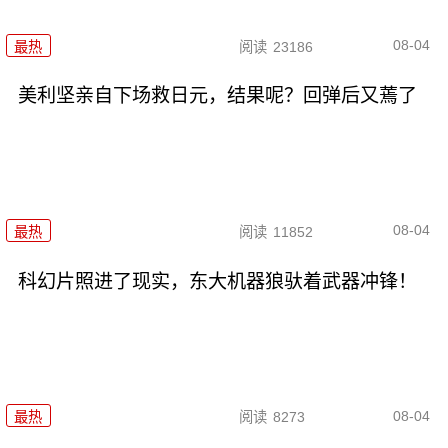
08-04
最热
阅读
23186
美利坚亲自下场救日元，结果呢？回弹后又蔫了
08-04
最热
阅读
11852
科幻片照进了现实，东大机器狼驮着武器冲锋！
08-04
最热
阅读
8273