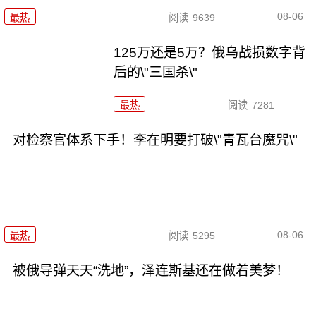
08-06
最热
阅读
9639
125万还是5万？俄乌战损数字背
后的\"三国杀\"
最热
阅读
7281
对检察官体系下手！李在明要打破\"青瓦台魔咒\"
08-06
最热
阅读
5295
被俄导弹天天“洗地”，泽连斯基还在做着美梦！