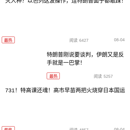
灭人种？以色列这波操作，连特朗普面子都敢踩！
08-04
最热
阅读
6427
特朗普刚说要谈判，伊朗又是反
手就是一巴掌！
最热
阅读
5257
731！特高课还魂！高市早苗两把火烧穿日本国运
08-04
最热
阅读
4857