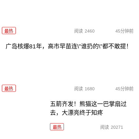
最热
阅读
2460
45分钟前
广岛核爆81年，高市早苗连\"谁扔的\"都不敢提！
最热
阅读
1680
45分钟前
五箭齐发！熊猫这一巴掌扇过
去，大漂亮终于知疼
最热
阅读
20271