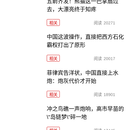
五箭齐发！熊猫这一巴掌扇过
去，大漂亮终于知疼
相关
阅读
20271
中国这波操作，直接把西方石化
霸权打出了原形
相关
阅读
20017
菲律宾告洋状，中国直接上水
炮：炮灰代价才开始
相关
阅读
18901
冲之鸟礁一声炮响，高市早苗的
\"岛链梦\"碎一地