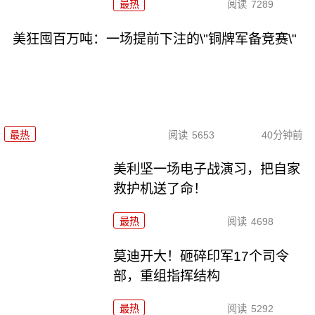
最热
阅读
7289
美狂囤百万吨：一场提前下注的\"铜牌军备竞赛\"
最热
阅读
5653
40分钟前
美利坚一场电子战演习，把自家
救护机送了命！
最热
阅读
4698
莫迪开大！砸碎印军17个司令
部，重组指挥结构
最热
阅读
5292