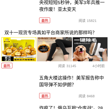
央视短短5秒钟，美军3年兵推一
夜作废！亚太变天
最热
阅读
15821
双十一现货专场真如平台商家所说的那样吗？
最热
阅读
31145
4小时前
五角大楼这操作！美军报告称中
国导弹不如伊朗？
最热
阅读
8468
炸疯了！俄乌互掀“仓库战”，28