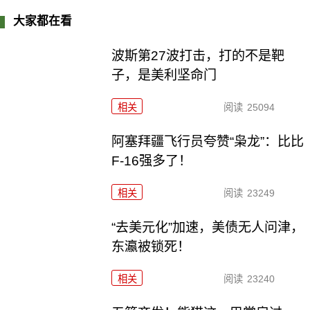
大家都在看
波斯第27波打击，打的不是靶
子，是美利坚命门
相关
阅读
25094
阿塞拜疆飞行员夸赞“枭龙”：比比
F-16强多了！
相关
阅读
23249
“去美元化”加速，美债无人问津，
东瀛被锁死！
相关
阅读
23240