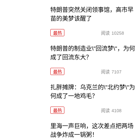
特朗普突然关闭领事馆，高市早
苗的美梦该醒了
最热
阅读
10258
特朗普的制造业\"回流梦\"，为何
成了回流东大？
最热
阅读
7107
扎胖摊牌：乌克兰的\"北约梦\"为
何成了一地鸡毛？
最热
阅读
4108
里海一声巨响，这次差点把两场
战争炸成一锅粥！