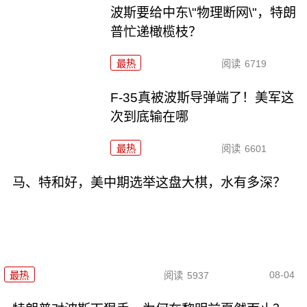
波斯要给中东\"物理断网\"，特朗
普忙递橄榄枝？
最热
阅读
6719
F-35真被波斯导弹端了！美军这
次到底输在哪
最热
阅读
6601
马、特和好，美中期选举这盘大棋，水有多深？
08-04
最热
阅读
5937