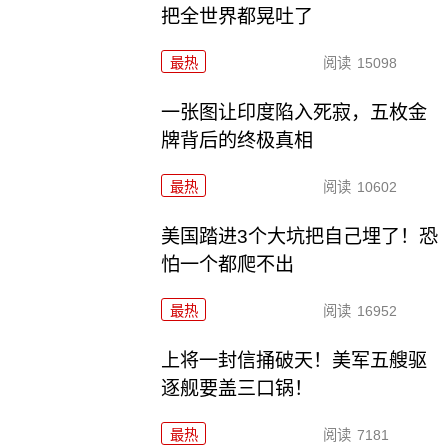
把全世界都晃吐了
最热
阅读
15098
一张图让印度陷入死寂，五枚金
牌背后的终极真相
最热
阅读
10602
美国踏进3个大坑把自己埋了！恐
怕一个都爬不出
最热
阅读
16952
上将一封信捅破天！美军五艘驱
逐舰要盖三口锅！
最热
阅读
7181