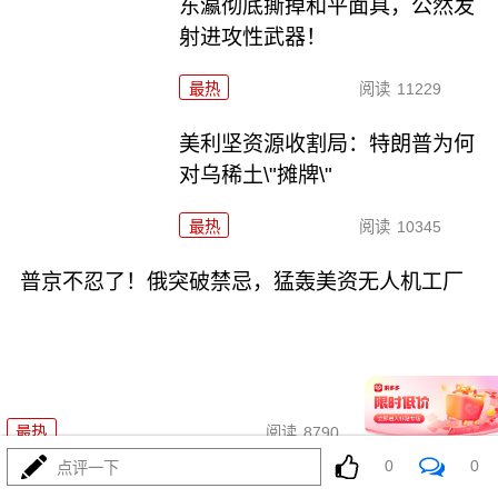
东瀛彻底撕掉和平面具，公然发
射进攻性武器！
最热
阅读
11229
美利坚资源收割局：特朗普为何
对乌稀土\"摊牌\"
最热
阅读
10345
普京不忍了！俄突破禁忌，猛轰美资无人机工厂
08-03
最热
阅读
8790
0
0
点评一下
海锁波斯还不够，特朗普又生毒计，陆地也要封