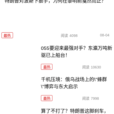
特朗普对波斯下狠手，为何在黎明前戛然而止？
08-04
最热
阅读
4098
055要迎来最强对手？东瀛万吨新
驱已上船台！
最热
阅读
10630
千机压境：俄乌战场上的\"蜂群
\"博弈与东大启示
最热
阅读
7998
算了不打了？特朗普这脚刹车，