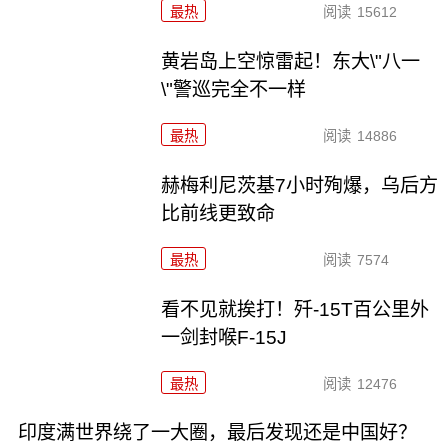
最热
阅读
15612
黄岩岛上空惊雷起！东大\"八一
\"警巡完全不一样
最热
阅读
14886
赫梅利尼茨基7小时殉爆，乌后方
比前线更致命
最热
阅读
7574
看不见就挨打！歼-15T百公里外
一剑封喉F-15J
最热
阅读
12476
印度满世界绕了一大圈，最后发现还是中国好？