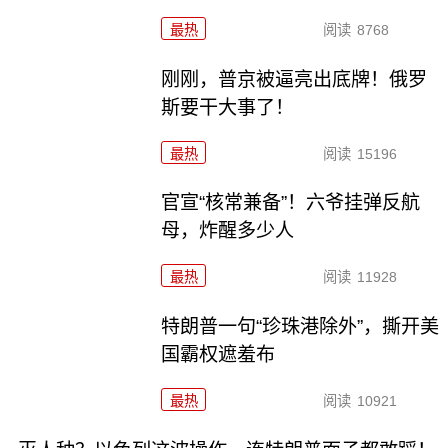
最热
阅读
8768
刚刚，普京被逼亮出底牌！俄罗
斯要干大事了！
最热
阅读
15196
官宣“核常兼备”！六爷挂弹反航
母，炸醒多少人
最热
阅读
11928
特朗普一句“珍珠港除外”，撕开美
国霸权遮羞布
最热
阅读
10921