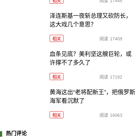
相关
阅读
17445
泽连斯基一夜斩总理又砍防长，
这大戏几个意思？
相关
阅读
17409
血条见底？美利坚这艘巨轮，或
许撑不了多久了
相关
阅读
17192
黄海这出“老将配新王”，把俄罗斯
海军看沉默了
相关
阅读
16063
热门评论