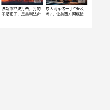
波斯第27波打击，打的
东大海军这一手\"普及
不是靶子，是美利坚命
牌\"，让美西方彻底破
门
防！