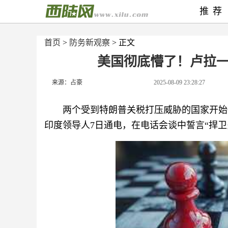
推荐
首页
>
防务新观察
> 正文
美国彻底懵了！卢拉
来源：占豪
2025-08-09 23:28:27
两个受到特朗普关税打压威胁的国家开始
印度领导人7日通电，在电话会谈中誓言“捍卫