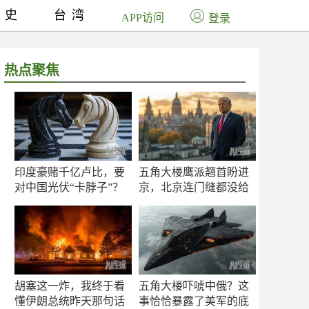
历史
台湾
APP访问
登录
热点聚焦
印度豪赌千亿卢比，要
五角大楼鹰派翘首盼进
对中国光伏“卡脖子”？
京，北京连门缝都没给
留
胡塞这一炸，我终于看
五角大楼吓唬中俄？这
懂伊朗总统昨天那句话
事恰恰暴露了美军的底