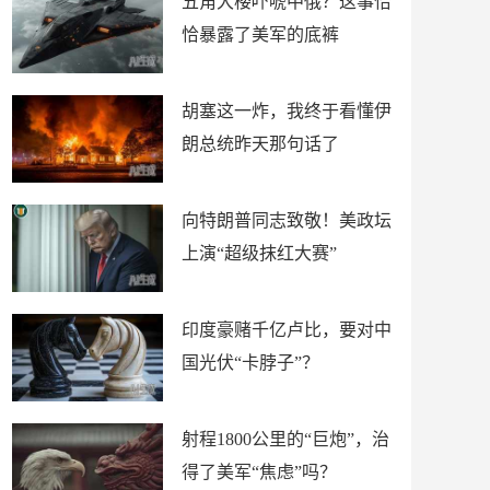
五角大楼吓唬中俄？这事恰
恰暴露了美军的底裤
胡塞这一炸，我终于看懂伊
朗总统昨天那句话了
向特朗普同志致敬！美政坛
上演“超级抹红大赛”
印度豪赌千亿卢比，要对中
国光伏“卡脖子”？
射程1800公里的“巨炮”，治
得了美军“焦虑”吗？