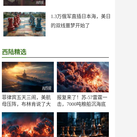
1.3万俄军直插日本海，美日
的双线噩梦开始了
西陆精选
菲律宾五天三闹，美航
报复来了！苏-57雷霆一
母压阵，布林肯说了大
击，7000吨粮船沉海底
实话