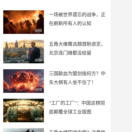
了
裤
一场被世界遗忘的战争，正
在刷新所有人的认知
五角大楼鹰派翘首盼进京，
北京连门缝都没给留
三国歃血为盟剑指何方？中
东大棋有人坐不住了！
“工厂的工厂”：中国这棋彻
底颠覆全球工业版图