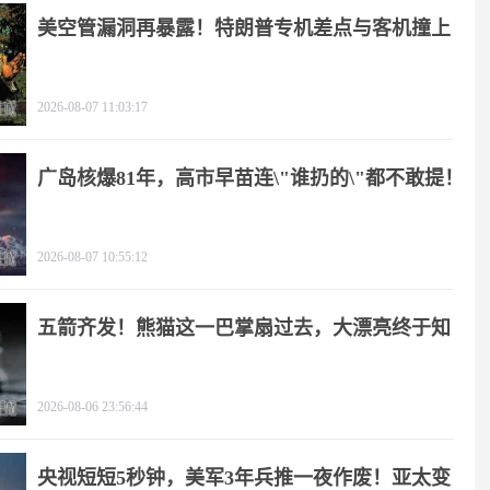
美空管漏洞再暴露！特朗普专机差点与客机撞上
2026-08-07 11:03:17
广岛核爆81年，高市早苗连\"谁扔的\"都不敢提！
2026-08-07 10:55:12
五箭齐发！熊猫这一巴掌扇过去，大漂亮终于知
疼
2026-08-06 23:56:44
央视短短5秒钟，美军3年兵推一夜作废！亚太变