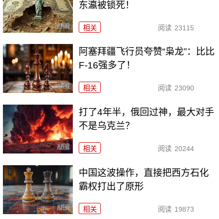
东瀛被锁死！
相关
阅读
23115
阿塞拜疆飞行员夸赞“枭龙”：比比
F-16强多了！
相关
阅读
23090
打了4年半，俄回过神，最大对手
不是乌克兰？
相关
阅读
20244
中国这波操作，直接把西方石化
霸权打出了原形
相关
阅读
19873