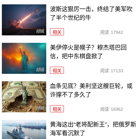
波斯这狠厉一击，终结了美军吹
了半个世纪的牛
相关
阅读
17942
美伊停火是幌子？穆杰塔巴回
信，把中东棋盘掀了
相关
阅读
17133
血条见底？美利坚这艘巨轮，或
许撑不了多久了
相关
阅读
16962
黄海这出“老将配新王”，把俄罗斯
海军看沉默了