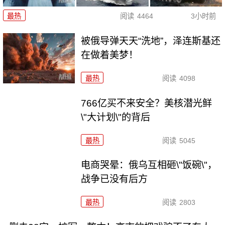
最热
阅读
4464
3小时前
被俄导弹天天“洗地”，泽连斯基还
在做着美梦！
最热
阅读
4098
766亿买不来安全？美核潜光鲜
\"大计划\"的背后
最热
阅读
5045
电商哭晕：俄乌互相砸\"饭碗\"，
战争已没有后方
最热
阅读
2803