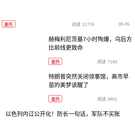
08-05
最热
阅读
11776
赫梅利尼茨基7小时殉爆，乌后方
比前线更致命
最热
阅读
7168
特朗普突然关闭领事馆，高市早
苗的美梦该醒了
最热
阅读
9801
以色列内讧公开化！防长一句话，军队不买账