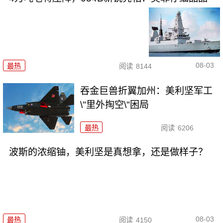
08-03
最热
阅读
8144
吞金巨兽折翼加州：美利坚军工
\"里外掏空\"困局
最热
阅读
6206
波斯的浓缩铀，美利坚是真想拿，还是做样子？
08-03
最热
阅读
4150