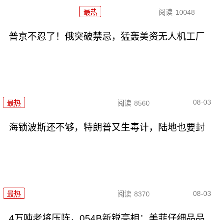
最热
阅读
10048
普京不忍了！俄突破禁忌，猛轰美资无人机工厂
08-03
最热
阅读
8560
海锁波斯还不够，特朗普又生毒计，陆地也要封
08-03
最热
阅读
8370
4万吨老将压阵，054B新锐亮相：美菲仔细品品