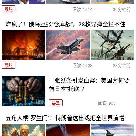
最热
阅读
1214
30分钟前
炸疯了！俄乌互掀“仓库战”，28枚导弹全拦不住
最热
阅读
1068
25分钟前
一张纸条引发血案：美国为何要
替日本“托底”？
最热
阅读
905
五角大楼“罗生门”：特朗普这出戏把全世界演懵