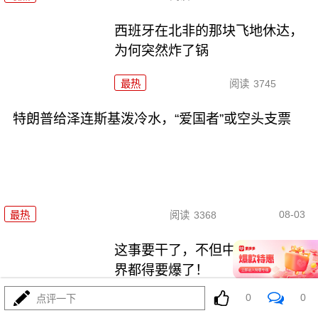
西班牙在北非的那块飞地休达，
为何突然炸了锅
最热
阅读
3745
特朗普给泽连斯基泼冷水，“爱国者”或空头支票
08-03
最热
阅读
3368
这事要干了，不但中东要爆，世
界都得要爆了！
0
0
点评一下
最热
阅读
19155