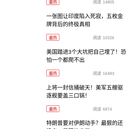
最热
阅读
14805
一张图让印度陷入死寂，五枚金
牌背后的终极真相
最热
阅读
10326
美国踏进3个大坑把自己埋了！恐
怕一个都爬不出
最热
阅读
16483
上将一封信捅破天！美军五艘驱
逐舰要盖三口锅！
最热
阅读
6874
特朗普要对伊朗动手？最狠的还