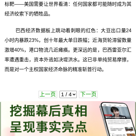
标靶——美国需要让世界看清：任何国家都可能随时成为其
经济绞索下的牺牲品。
巴西经济数据板上跳动着刺眼的红色：大豆出口量24
小时内暴跌23%，创十年最大单日跌幅；近海货轮滞留数量
激增40%，港口物流几近瘫痪。更深远的是，巴西雷亚尔汇
率遭遇重击，资本外逃如决堤洪水。这已非单纯贸易摩擦，
而是对一个主权国家经济命脉的精准斩首行动。
上一页
下一页