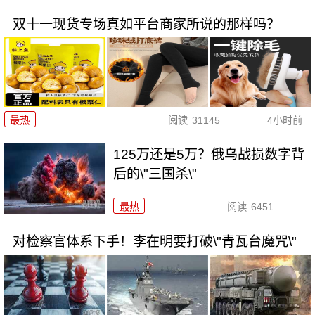
双十一现货专场真如平台商家所说的那样吗？
最热
阅读
31145
4小时前
125万还是5万？俄乌战损数字背
后的\"三国杀\"
最热
阅读
6451
对检察官体系下手！李在明要打破\"青瓦台魔咒\"