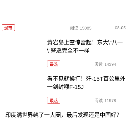
08-05
最热
阅读
15085
黄岩岛上空惊雷起！东大\"八一
\"警巡完全不一样
最热
阅读
14394
看不见就挨打！歼-15T百公里外
一剑封喉F-15J
最热
阅读
11978
印度满世界绕了一大圈，最后发现还是中国好？