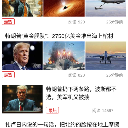
最热
阅读
929
25分钟前
特朗普“黄金舰队”：2750亿美金堆出海上棺材
最热
阅读
823
25分钟前
特朗普扔下两条路，波斯都不
选，美军机又被揍
最热
阅读
14597
扎卢日内说的一句话，把北约的脸按在地上摩擦