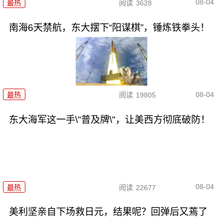
08-04
最热
阅读
3628
南海6天禁航，东大摆下“阳谋棋”，锤炼铁拳头！
08-04
最热
阅读
19805
东大海军这一手\"普及牌\"，让美西方彻底破防！
08-04
最热
阅读
22677
美利坚亲自下场救日元，结果呢？回弹后又蔫了