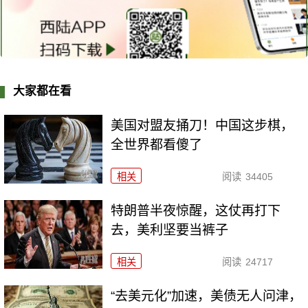
大家都在看
美国对盟友捅刀！中国这步棋，
全世界都看傻了
相关
阅读
34405
特朗普半夜惊醒，这仗再打下
去，美利坚要当裤子
相关
阅读
24717
“去美元化”加速，美债无人问津，