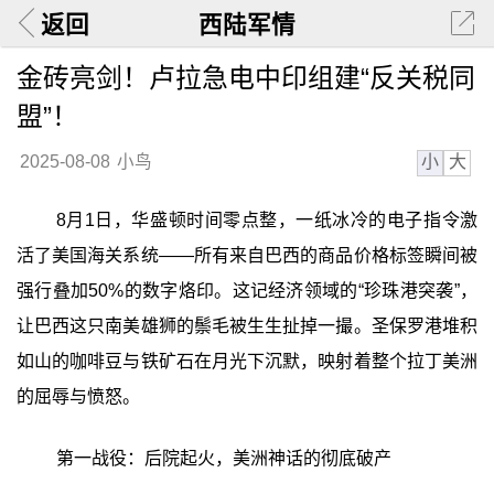
返回
西陆军情
金砖亮剑！卢拉急电中印组建“反关税同
盟”！
小
大
2025-08-08
小鸟
8月1日，华盛顿时间零点整，一纸冰冷的电子指令激
活了美国海关系统——所有来自巴西的商品价格标签瞬间被
强行叠加50%的数字烙印。这记经济领域的“珍珠港突袭”，
让巴西这只南美雄狮的鬃毛被生生扯掉一撮。圣保罗港堆积
如山的咖啡豆与铁矿石在月光下沉默，映射着整个拉丁美洲
的屈辱与愤怒。
第一战役：后院起火，美洲神话的彻底破产