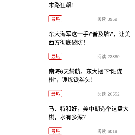
末路狂飙！
最热
阅读
3959
东大海军这一手\"普及牌\"，让美
西方彻底破防！
最热
阅读
23380
南海6天禁航，东大摆下“阳谋
棋”，锤炼铁拳头！
最热
阅读
20552
马、特和好，美中期选举这盘大
棋，水有多深？
最热
阅读
6018