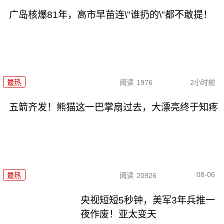
广岛核爆81年，高市早苗连\"谁扔的\"都不敢提！
最热
阅读
1976
2小时前
五箭齐发！熊猫这一巴掌扇过去，大漂亮终于知疼
08-06
最热
阅读
20926
央视短短5秒钟，美军3年兵推一
夜作废！亚太变天