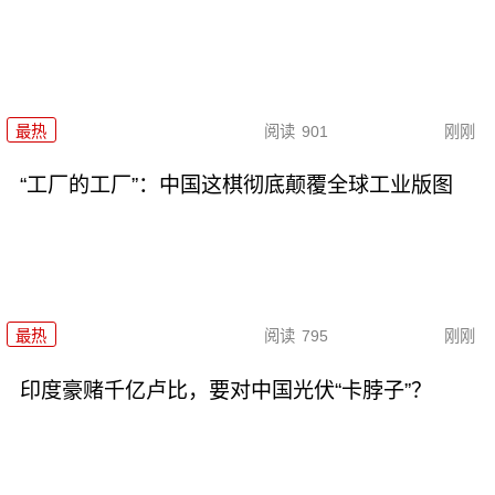
最热
阅读
901
刚刚
“工厂的工厂”：中国这棋彻底颠覆全球工业版图
最热
阅读
795
刚刚
印度豪赌千亿卢比，要对中国光伏“卡脖子”？