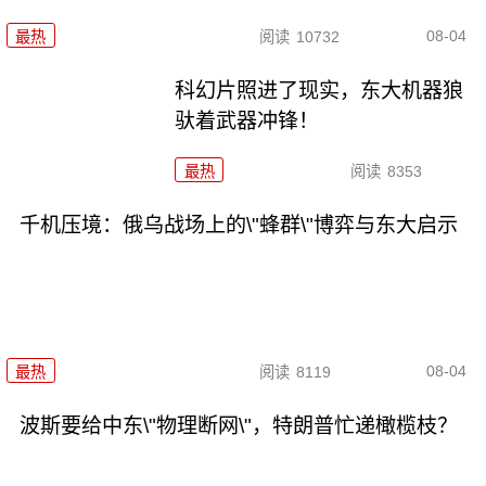
08-04
最热
阅读
10732
科幻片照进了现实，东大机器狼
驮着武器冲锋！
最热
阅读
8353
千机压境：俄乌战场上的\"蜂群\"博弈与东大启示
08-04
最热
阅读
8119
波斯要给中东\"物理断网\"，特朗普忙递橄榄枝？