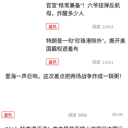
官宣“核常兼备”！六爷挂弹反航
母，炸醒多少人
最热
阅读
12003
特朗普一句“珍珠港除外”，撕开美
国霸权遮羞布
最热
阅读
11011
里海一声巨响，这次差点把两场战争炸成一锅粥！
08-05
最热
阅读
8856