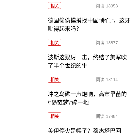
相关
阅读
18953
德国偷偷摸摸找中国“命门”，这牙
呲得起来吗？
相关
阅读
18877
波斯这狠厉一击，终结了美军吹
了半个世纪的牛
相关
阅读
18114
冲之鸟礁一声炮响，高市早苗的
\"岛链梦\"碎一地
相关
阅读
17484
美伊停火是幌子？穆杰塔巴回