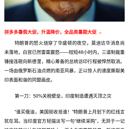
拼多多暑假大促，升温降价，全品类暑期大促 →
特朗普的怒火烧穿了华盛顿的夜空。莫迪访华消息尚
未落地，白宫已然雷霆震怒——短短48小时内，三道制裁重
锤接连砸向新德里，精心筹备的总统访印行程被悍然取消。
一场由俄罗斯石油点燃的南亚风暴，正以惊人的速度撕裂美
印表面和谐的同盟画皮。
第一刀：50%关税壁垒，印度制造遭遇灭顶之灾
“谁买俄油，美国就收拾谁！”特朗普上月划下的红线言
犹在耳。当印度官方轻描淡写一句“继续采购”，无异于一记