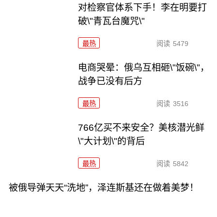
对检察官体系下手！李在明要打
破\"青瓦台魔咒\"
最热
阅读
5479
电商哭晕：俄乌互相砸\"饭碗\"，
战争已没有后方
最热
阅读
3516
766亿买不来安全？美核潜光鲜
\"大计划\"的背后
最热
阅读
5842
被俄导弹天天“洗地”，泽连斯基还在做着美梦！