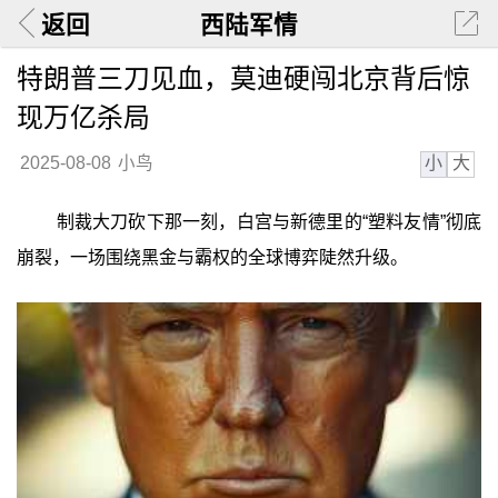
返回
西陆军情
特朗普三刀见血，莫迪硬闯北京背后惊
现万亿杀局
小
大
2025-08-08
小鸟
制裁大刀砍下那一刻，白宫与新德里的“塑料友情”彻底
崩裂，一场围绕黑金与霸权的全球博弈陡然升级。