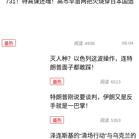
731！特高课还魂！高市早苗两把火烧穿日本国运
08-04
最热
阅读
4938
灭人种？以色列这波操作，连特
朗普面子都敢踩！
最热
阅读
6513
特朗普刚说要谈判，伊朗又是反
手就是一巴掌！
最热
阅读
5353
泽连斯基的“清场行动”与乌克兰的