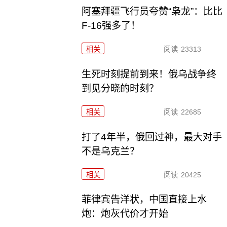
阿塞拜疆飞行员夸赞“枭龙”：比比
F-16强多了！
相关
阅读
23313
生死时刻提前到来！俄乌战争终
到见分晓的时刻？
相关
阅读
22685
打了4年半，俄回过神，最大对手
不是乌克兰？
相关
阅读
20425
菲律宾告洋状，中国直接上水
炮：炮灰代价才开始