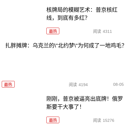
核牌局的模糊艺术：普京核红
线，到底有多红？
最热
阅读
4311
扎胖摊牌：乌克兰的\"北约梦\"为何成了一地鸡毛？
08-05
最热
阅读
4194
刚刚，普京被逼亮出底牌！俄罗
斯要干大事了！
最热
阅读
15276