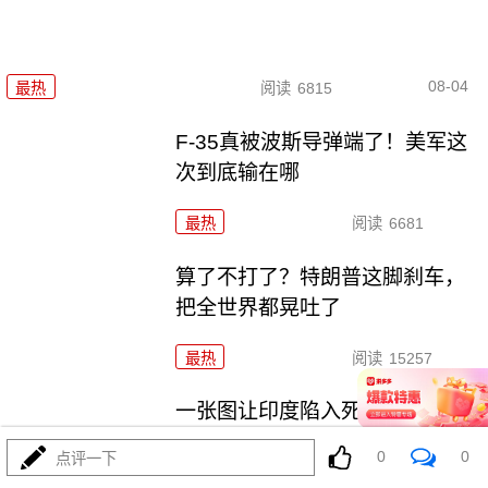
08-04
最热
阅读
6815
F-35真被波斯导弹端了！美军这
次到底输在哪
最热
阅读
6681
算了不打了？特朗普这脚刹车，
把全世界都晃吐了
最热
阅读
15257
一张图让印度陷入死寂，五枚金
牌背后的终极真相
0
0
点评一下