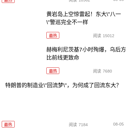
黄岩岛上空惊雷起！东大\"八一
\"警巡完全不一样
最热
阅读
15012
赫梅利尼茨基7小时殉爆，乌后方
比前线更致命
最热
阅读
7680
特朗普的制造业\"回流梦\"，为何成了回流东大？
08-05
最热
阅读
7184