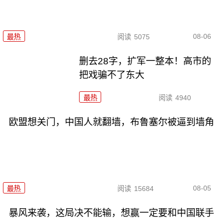
08-06
最热
阅读
5075
删去28字，扩军一整本！高市的
把戏骗不了东大
最热
阅读
4940
欧盟想关门，中国人就翻墙，布鲁塞尔被逼到墙角
08-05
最热
阅读
15684
暴风来袭，这局决不能输，想赢一定要和中国联手