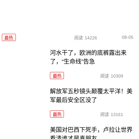
08-05
最热
阅读
14226
河水干了，欧洲的底裤露出来
了，“生命线”告急
最热
阅读
10309
解放军五秒镜头颠覆太平洋！美
军最后安全区没了
最热
阅读
13161
美国对巴西下死手，卢拉让世界
看清谁才是真朋友