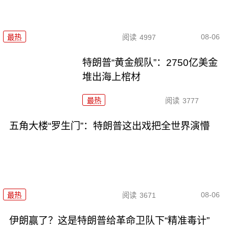
08-06
最热
阅读
4997
特朗普“黄金舰队”：2750亿美金
堆出海上棺材
最热
阅读
3777
五角大楼“罗生门”：特朗普这出戏把全世界演懵
08-06
最热
阅读
3671
伊朗赢了？这是特朗普给革命卫队下“精准毒计”