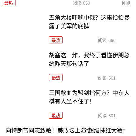
最热
阅读
659
刚刚
五角大楼吓唬中俄？这事恰恰暴
露了美军的底裤
最热
阅读
666
胡塞这一炸，我终于看懂伊朗总
统昨天那句话了
最热
阅读
561
三国歃血为盟剑指何方？中东大
棋有人坐不住了！
最热
阅读
601
向特朗普同志致敬！美政坛上演“超级抹红大赛”