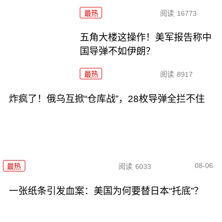
最热
阅读
16773
五角大楼这操作！美军报告称中
国导弹不如伊朗？
最热
阅读
8917
炸疯了！俄乌互掀“仓库战”，28枚导弹全拦不住
08-06
最热
阅读
6033
一张纸条引发血案：美国为何要替日本“托底”？