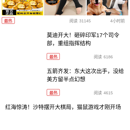
最热
阅读
31145
4小时前
莫迪开大！砸碎印军17个司令
部，重组指挥结构
最热
阅读
6186
五箭齐发：东大这次出手，没给
美方留半点幻想
最热
阅读
4615
红海惊涛！沙特摆开大棋局，猫鼠游戏才刚开场