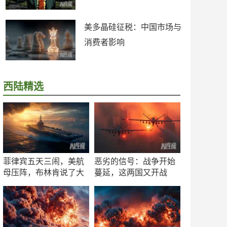
美多晶硅征税：中国市场与
消费者影响
西陆精选
菲律宾五天三闹，美航
恶劣的信号：战争开始
母压阵，布林肯说了大
蔓延，这两国又开战
实话
了！