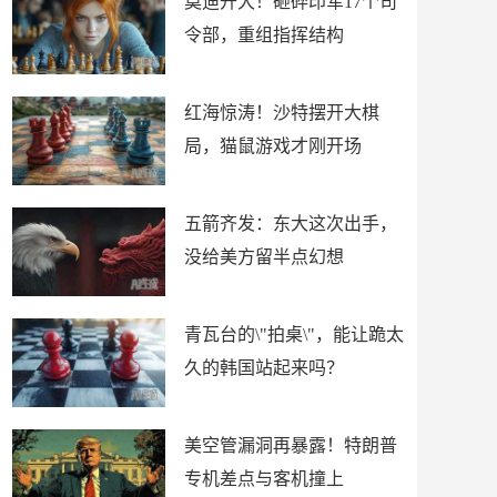
莫迪开大！砸碎印军17个司
令部，重组指挥结构
红海惊涛！沙特摆开大棋
局，猫鼠游戏才刚开场
五箭齐发：东大这次出手，
没给美方留半点幻想
青瓦台的\"拍桌\"，能让跪太
久的韩国站起来吗？
美空管漏洞再暴露！特朗普
专机差点与客机撞上