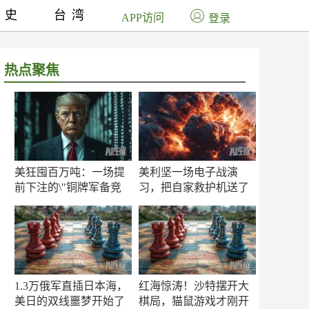
历史
台湾
APP访问
登录
热点聚焦
美狂囤百万吨：一场提
美利坚一场电子战演
前下注的\"铜牌军备竞
习，把自家救护机送了
赛\"
命！
1.3万俄军直插日本海，
红海惊涛！沙特摆开大
美日的双线噩梦开始了
棋局，猫鼠游戏才刚开