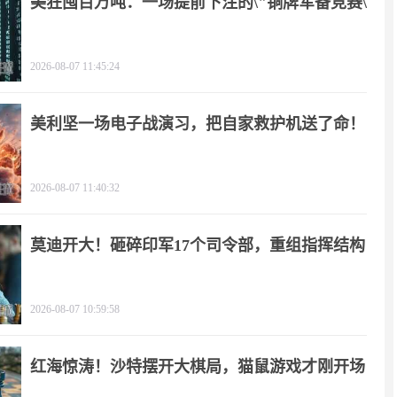
美狂囤百万吨：一场提前下注的\"铜牌军备竞赛\"
2026-08-07 11:45:24
美利坚一场电子战演习，把自家救护机送了命！
2026-08-07 11:40:32
莫迪开大！砸碎印军17个司令部，重组指挥结构
2026-08-07 10:59:58
红海惊涛！沙特摆开大棋局，猫鼠游戏才刚开场