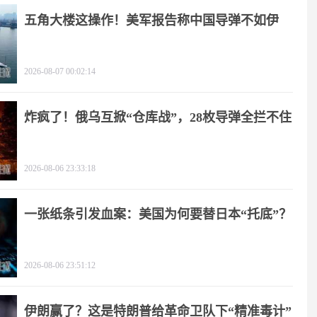
五角大楼这操作！美军报告称中国导弹不如伊
朗？
2026-08-07 00:02:14
炸疯了！俄乌互掀“仓库战”，28枚导弹全拦不住
2026-08-06 23:33:18
一张纸条引发血案：美国为何要替日本“托底”？
2026-08-06 23:51:12
伊朗赢了？这是特朗普给革命卫队下“精准毒计”