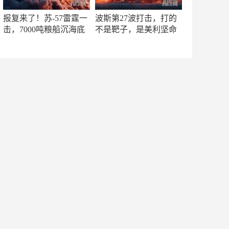
报复来了！苏-57雷霆一
波斯第27波打击，打的
击，7000吨粮船沉海底
不是靶子，是美利坚命
门