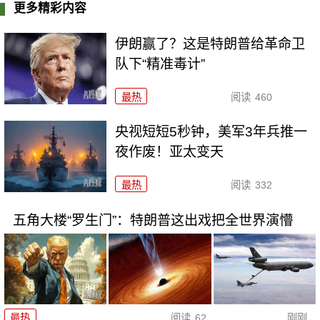
更多精彩内容
伊朗赢了？这是特朗普给革命卫
队下“精准毒计”
最热
阅读
460
央视短短5秒钟，美军3年兵推一
夜作废！亚太变天
最热
阅读
332
五角大楼“罗生门”：特朗普这出戏把全世界演懵
最热
阅读
62
刚刚