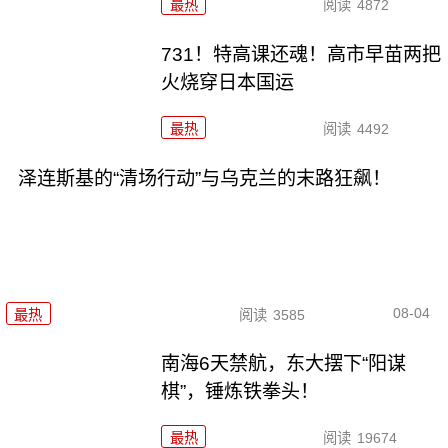
最热
阅读
4872
731！特高课还魂！高市早苗两把
火烧穿日本国运
最热
阅读
4492
泽连斯基的“清场行动”与乌克兰的末路狂飙！
08-04
最热
阅读
3585
南海6天禁航，东大摆下“阳谋
棋”，锤炼铁拳头！
最热
阅读
19674