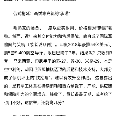
俄式拖延：画饼难充饥的“承诺”
毛熊家的装备，一度以皮实耐用、价格相对“亲民”著
称。然而，近年来其交付能力和售后保障，简直成了国际军
购圈的笑柄（或者说悲剧）。印度2018年豪掷54亿美元订
购5套S-400防空导弹，眼巴巴盼了7年，结果呢？只收到3
套！ 马来西亚、印尼手里的苏-27、苏-30、米格-29，本是
空中利剑，却因毛熊那糟糕透顶的后勤和技术支持，大部分
成了停机坪上的“铁疙瘩”，难以有效升空作战。 这暴露出
的，是其军工体系在持续消耗和西方制裁下，产能、供应链
和保障能力的全面塌方。钱收了，货却遥遥无期，或者给了
也用不好，这信誉，还能剩几分？