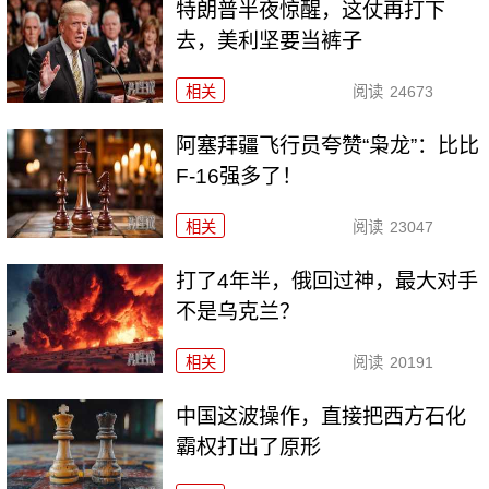
特朗普半夜惊醒，这仗再打下
去，美利坚要当裤子
相关
阅读
24673
阿塞拜疆飞行员夸赞“枭龙”：比比
F-16强多了！
相关
阅读
23047
打了4年半，俄回过神，最大对手
不是乌克兰？
相关
阅读
20191
中国这波操作，直接把西方石化
霸权打出了原形