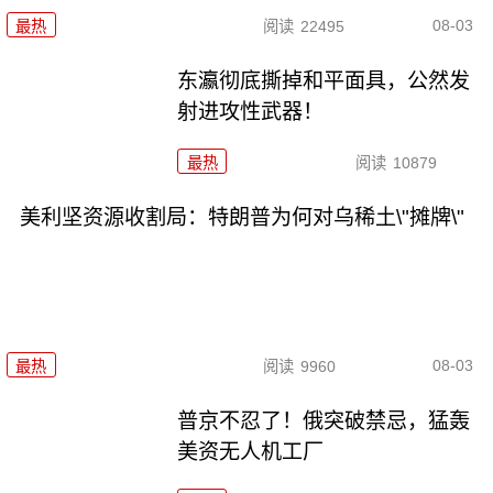
08-03
最热
阅读
22495
东瀛彻底撕掉和平面具，公然发
射进攻性武器！
最热
阅读
10879
美利坚资源收割局：特朗普为何对乌稀土\"摊牌\"
08-03
最热
阅读
9960
普京不忍了！俄突破禁忌，猛轰
美资无人机工厂