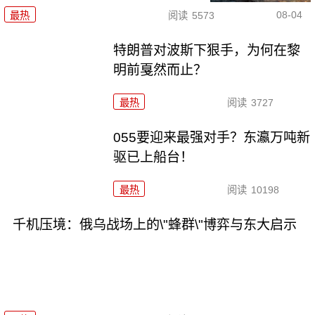
08-04
最热
阅读
5573
特朗普对波斯下狠手，为何在黎
明前戛然而止？
最热
阅读
3727
055要迎来最强对手？东瀛万吨新
驱已上船台！
最热
阅读
10198
千机压境：俄乌战场上的\"蜂群\"博弈与东大启示