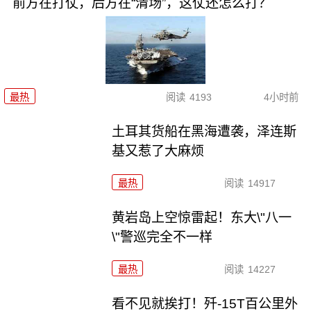
前方在打仗，后方在“清场”，这仗还怎么打？
最热
阅读
4193
4小时前
土耳其货船在黑海遭袭，泽连斯
基又惹了大麻烦
最热
阅读
14917
黄岩岛上空惊雷起！东大\"八一
\"警巡完全不一样
最热
阅读
14227
看不见就挨打！歼-15T百公里外