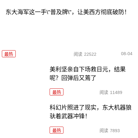
东大海军这一手\"普及牌\"，让美西方彻底破防！
08-04
最热
阅读
22522
美利坚亲自下场救日元，结果
呢？回弹后又蔫了
最热
阅读
11489
科幻片照进了现实，东大机器狼
驮着武器冲锋！
最热
阅读
7893