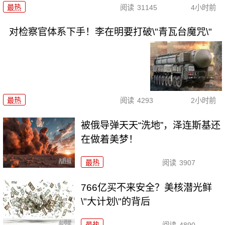
最热
阅读
31145
4小时前
对检察官体系下手！李在明要打破\"青瓦台魔咒\"
最热
阅读
4293
2小时前
被俄导弹天天“洗地”，泽连斯基还
在做着美梦！
最热
阅读
3907
766亿买不来安全？美核潜光鲜
\"大计划\"的背后
最热
阅读
4890