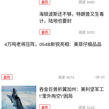
最热
阅读
8485
海锁波斯还不够，特朗普又生毒
计，陆地也要封
最热
阅读
8283
4万吨老将压阵，054B新锐亮相：美菲仔细品品
08-03
最热
阅读
8074
吞金巨兽折翼加州：美利坚军工
\"里外掏空\"困局
最热
阅读
6118