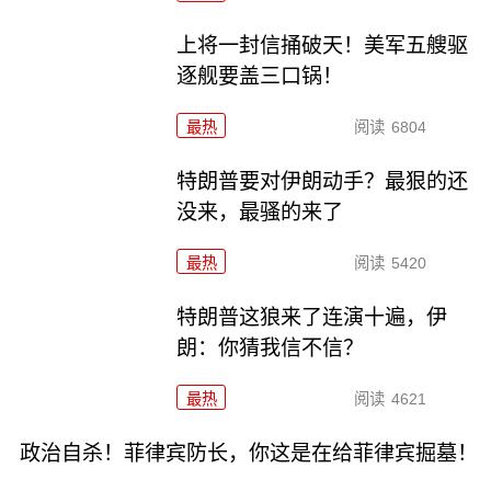
上将一封信捅破天！美军五艘驱
逐舰要盖三口锅！
最热
阅读
6804
特朗普要对伊朗动手？最狠的还
没来，最骚的来了
最热
阅读
5420
特朗普这狼来了连演十遍，伊
朗：你猜我信不信？
最热
阅读
4621
政治自杀！菲律宾防长，你这是在给菲律宾掘墓！