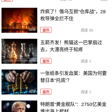
炸疯了！俄乌互掀“仓库战”，28
枚导弹全拦不住
最热
阅读
65
五箭齐发！熊猫这一巴掌扇过
去，大漂亮终于知疼
最热
阅读
2
一张纸条引发血案：美国为何要
替日本“托底”？
最热
阅读
2
特朗普“黄金舰队”：2750亿美金
堆出海上棺材