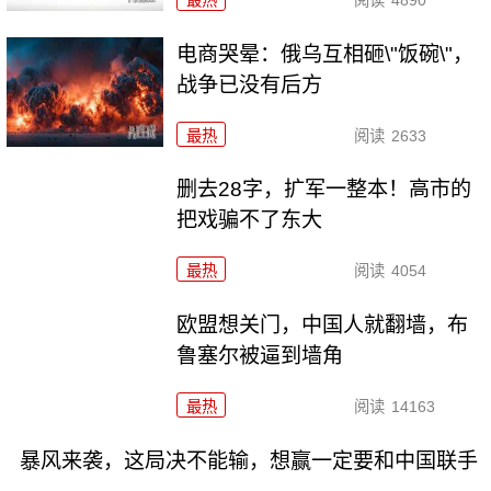
电商哭晕：俄乌互相砸\"饭碗\"，
战争已没有后方
最热
阅读
2633
删去28字，扩军一整本！高市的
把戏骗不了东大
最热
阅读
4054
欧盟想关门，中国人就翻墙，布
鲁塞尔被逼到墙角
最热
阅读
14163
暴风来袭，这局决不能输，想赢一定要和中国联手