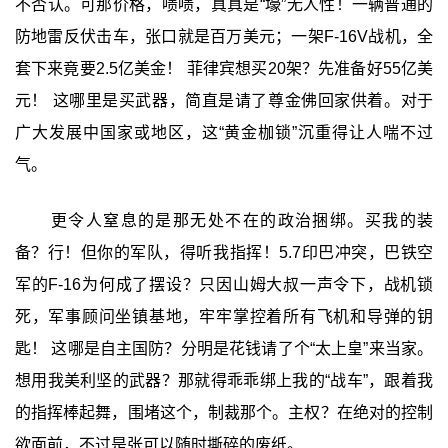
不否认。可那价格，啧啧，真真是“壕”无人性！一辆普通的
防地雷反伏击车，张口就是百万美元；一架F-16V战机，全
套下来竟要2.5亿美金！ 菲律宾想买20架？先准备好55亿美
元！ 这哪里是买武器，简直是请了尊金佛回家供着。对于
广大发展中国家或地区，这“黄金枷锁”沉重得让人喘不过
气。
更令人窒息的是那无处不在的政治捆绑。买我的装
备？行！但你的军队，得听我指挥！5.7印巴冲突，巴铁空
军的F-16为何成了摆设？只因山姆大叔一声令下，战机锁
死，军事顾问坐镇基地，牢牢掌控着所有飞机和导弹的钥
匙！ 这哪是自主国防？分明是花钱请了个“太上皇”来当家。
想用我美利坚的武器？那就得乖乖绑上我的“战车”，跟着我
的指挥棒起舞，围堵这个，制裁那个。主权？在绝对的控制
欲面前，不过是张可以随时撕碎的废纸。