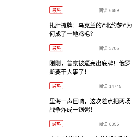
最热
阅读
6689
扎胖摊牌：乌克兰的\"北约梦\"为
何成了一地鸡毛？
最热
阅读
3705
刚刚，普京被逼亮出底牌！俄罗
斯要干大事了！
最热
阅读
14745
里海一声巨响，这次差点把两场
战争炸成一锅粥！
最热
阅读
8355