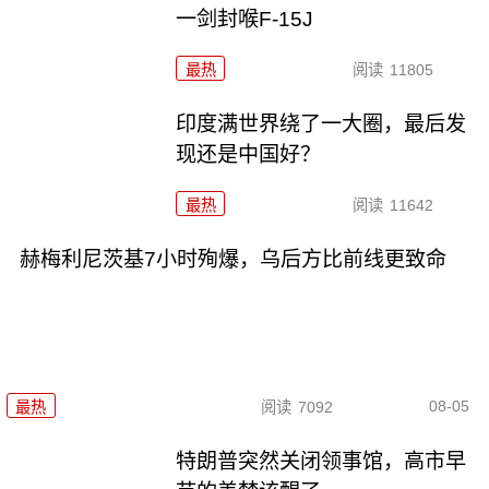
一剑封喉F-15J
最热
阅读
11805
印度满世界绕了一大圈，最后发
现还是中国好？
最热
阅读
11642
赫梅利尼茨基7小时殉爆，乌后方比前线更致命
08-05
最热
阅读
7092
特朗普突然关闭领事馆，高市早