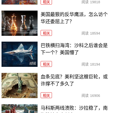
相关
阅读
19818
美国最狠的反华鹰派，怎么访个
华还委屈上了？
相关
阅读
18594
巴铁横扫海湾：沙科之后谁会是
下一个？美国懵了
相关
阅读
18194
血条见底？美利坚这艘巨轮，或
许撑不了多久了
相关
阅读
16906
马科斯两线溃败：沙拉稳了，南