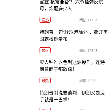
官宣“核常兼备”！六爷挂弹反航
母，炸醒多少人
最热
阅读
11464
特朗普一句“珍珠港除外”，撕开美
国霸权遮羞布
最热
阅读
10543
灭人种？以色列这波操作，连特
朗普面子都敢踩！
最热
阅读
6028
特朗普刚说要谈判，伊朗又是反
手就是一巴掌！