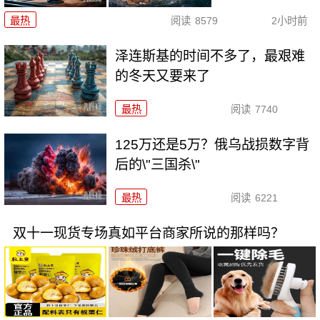
最热
阅读
8579
2小时前
泽连斯基的时间不多了，最艰难
的冬天又要来了
最热
阅读
7740
125万还是5万？俄乌战损数字背
后的\"三国杀\"
最热
阅读
6221
双十一现货专场真如平台商家所说的那样吗？