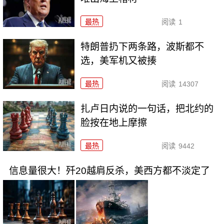
最热
阅读
1
特朗普扔下两条路，波斯都不
选，美军机又被揍
最热
阅读
14307
扎卢日内说的一句话，把北约的
脸按在地上摩擦
最热
阅读
9442
信息量很大！歼20越肩反杀，美西方都不淡定了