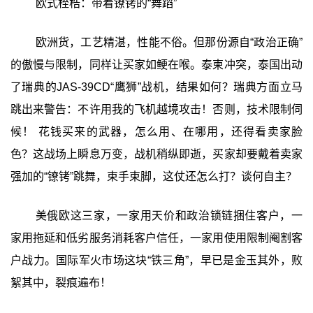
欧式桎梏：带着镣铐的“舞蹈”
欧洲货，工艺精湛，性能不俗。但那份源自“政治正确”
的傲慢与限制，同样让买家如鲠在喉。泰柬冲突，泰国出动
了瑞典的JAS-39CD“鹰狮”战机，结果如何？瑞典方面立马
跳出来警告：不许用我的飞机越境攻击！否则，技术限制伺
候！ 花钱买来的武器，怎么用、在哪用，还得看卖家脸
色？这战场上瞬息万变，战机稍纵即逝，买家却要戴着卖家
强加的“镣铐”跳舞，束手束脚，这仗还怎么打？谈何自主？
美俄欧这三家，一家用天价和政治锁链捆住客户，一
家用拖延和低劣服务消耗客户信任，一家用使用限制阉割客
户战力。国际军火市场这块“铁三角”，早已是金玉其外，败
絮其中，裂痕遍布！