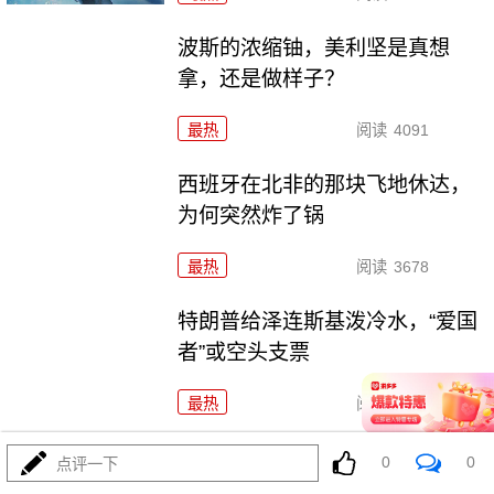
波斯的浓缩铀，美利坚是真想
拿，还是做样子？
最热
阅读
4091
西班牙在北非的那块飞地休达，
为何突然炸了锅
最热
阅读
3678
特朗普给泽连斯基泼冷水，“爱国
者”或空头支票
最热
阅读
3301
这事要干了，不但中东要爆，世
0
0
点评一下
界都得要爆了！