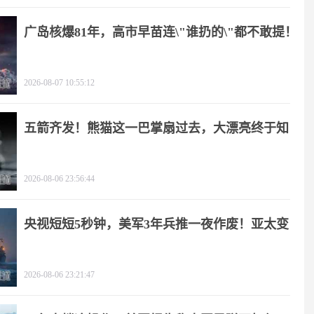
广岛核爆81年，高市早苗连\"谁扔的\"都不敢提！
2026-08-07 10:55:12
五箭齐发！熊猫这一巴掌扇过去，大漂亮终于知
疼
2026-08-06 23:56:44
央视短短5秒钟，美军3年兵推一夜作废！亚太变
天
2026-08-06 23:21:47