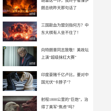
胡塞这一炸，我终于看懂伊
朗总统昨天那句话了
三国歃血为盟剑指何方？中
东大棋有人坐不住了！
向特朗普同志致敬！美政坛
上演“超级抹红大赛”
印度豪赌千亿卢比，要对中
国光伏“卡脖子”？
射程1800公里的“巨炮”，治
得了美军“焦虑”吗？