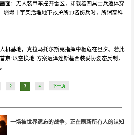
画面：无人装甲车撞开雷区，却载着四具士兵遗体穿
楼，坍塌十字架活埋地下救护所19名伤兵时，所谓高科
人机基地，克拉马托尔斯克指挥中枢危在旦夕。若此
普京"以空换地"方案遭泽连斯基西装妥协姿态反制，
。
2
3
4
下一页
一场被世界遗忘的战争，正在刷新所有人的认知