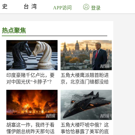
历史
台湾
APP访问
登录
热点聚焦
印度豪赌千亿卢比，要
五角大楼鹰派翘首盼进
对中国光伏“卡脖子”？
京，北京连门缝都没给
留
胡塞这一炸，我终于看
五角大楼吓唬中俄？这
懂伊朗总统昨天那句话
事恰恰暴露了美军的底