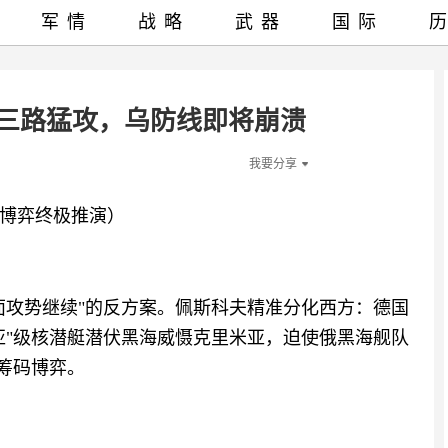
军情
战略
武器
国际
军三路猛攻，乌防线即将崩溃
我要分享
博弈终极推演）
面攻势继续"的反方案。佩斯科夫精准分化西方：德国
亚"级核潜艇潜伏黑海威慑克里米亚，迫使俄黑海舰队
筹码博弈。