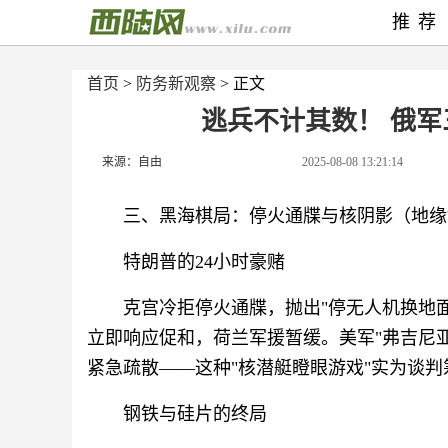
推荐
首页
>
防务新观察
> 正文
逃兵不计其数！ 俄
来源：自由
2025-08-08 13:21:14
三、黑海棋局：停火通牒与核阴影（地缘
特朗普的24小时豪赌
克宫冷拒停火通牒，抛出"停无人机换地
立即响应促和，荷兰军援暂缓。美军"弗吉尼
紧急疏散——这种"核潜艇瞪眼游戏"实为谈判
钢铁与硅片的终局