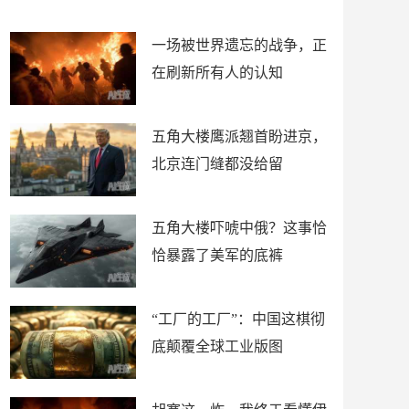
了
裤
一场被世界遗忘的战争，正
在刷新所有人的认知
五角大楼鹰派翘首盼进京，
北京连门缝都没给留
五角大楼吓唬中俄？这事恰
恰暴露了美军的底裤
“工厂的工厂”：中国这棋彻
底颠覆全球工业版图