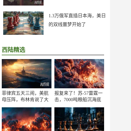
1.3万俄军直插日本海，美日
的双线噩梦开始了
西陆精选
菲律宾五天三闹，美航
报复来了！苏-57雷霆一
母压阵，布林肯说了大
击，7000吨粮船沉海底
实话