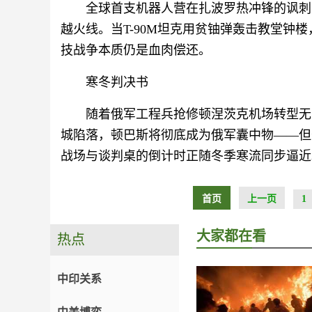
全球首支机器人营在扎波罗热冲锋的讽刺
越火线。当T-90M坦克用贫铀弹轰击教堂钟
技战争本质仍是血肉偿还。
寒冬判决书
随着俄军工程兵抢修顿涅茨克机场转型无
城陷落，顿巴斯将彻底成为俄军囊中物——但
战场与谈判桌的倒计时正随冬季寒流同步逼近
首页
上一页
1
大家都在看
热点
中印关系