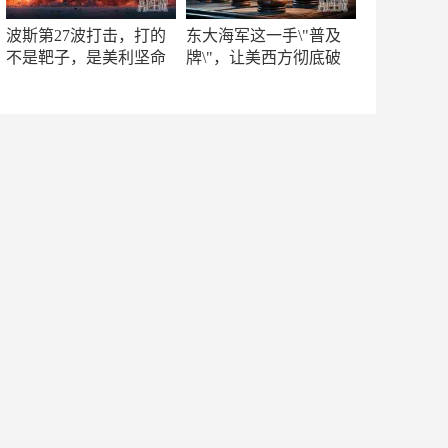
波斯第27波打击，打的
东大海军这一手\"普及
不是靶子，是美利坚命
牌\"，让美西方彻底破
门
防！