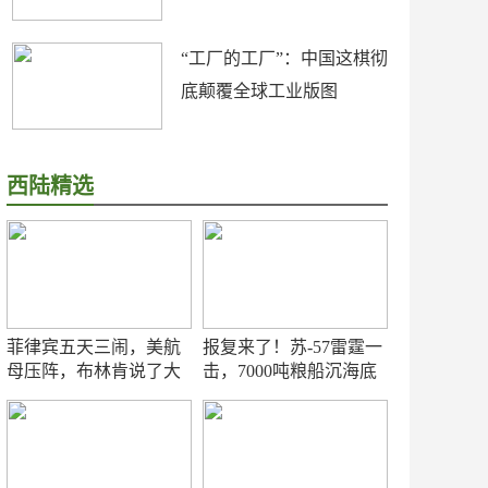
“工厂的工厂”：中国这棋彻
底颠覆全球工业版图
西陆精选
菲律宾五天三闹，美航
报复来了！苏-57雷霆一
母压阵，布林肯说了大
击，7000吨粮船沉海底
实话