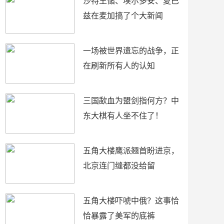
沙特王储、埃尔多安、夏巴
兹在麦加搞了个大新闻
一场被世界遗忘的战争，正
在刷新所有人的认知
三国歃血为盟剑指何方？中
东大棋有人坐不住了！
五角大楼鹰派翘首盼进京，
北京连门缝都没给留
五角大楼吓唬中俄？这事恰
恰暴露了美军的底裤