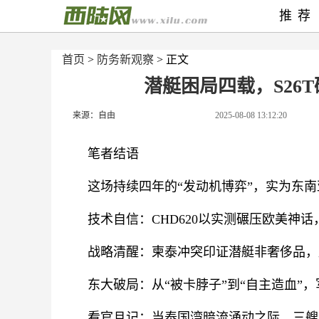
推荐
首页
>
防务新观察
> 正文
潜艇困局四载，S26
来源：自由
2025-08-08 13:12:20
笔者结语
这场持续四年的“发动机博弈”，实为东
技术自信：CHD620以实测碾压欧美神话
战略清醒：柬泰冲突印证潜艇非奢侈品，
东大破局：从“被卡脖子”到“自主造血”，
看官且记：当泰国湾暗流涌动之际，三艘