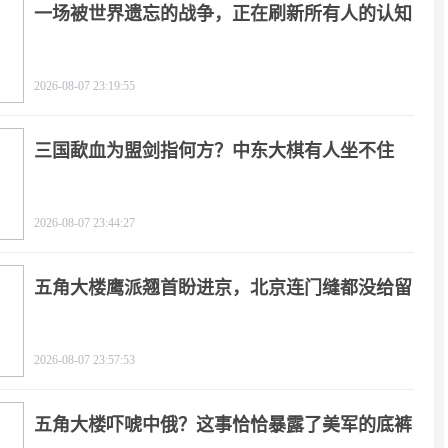
一场被世界遗忘的战争，正在刷新所有人的认知
2026-08-07 23:19:55
三国歃血为盟剑指何方？中东大棋有人坐不住
了！
2026-08-07 23:44:27
五角大楼鹰派翘首盼进京，北京连门缝都没给留
2026-08-07 23:57:53
五角大楼吓唬中俄？这事恰恰暴露了美军的底裤