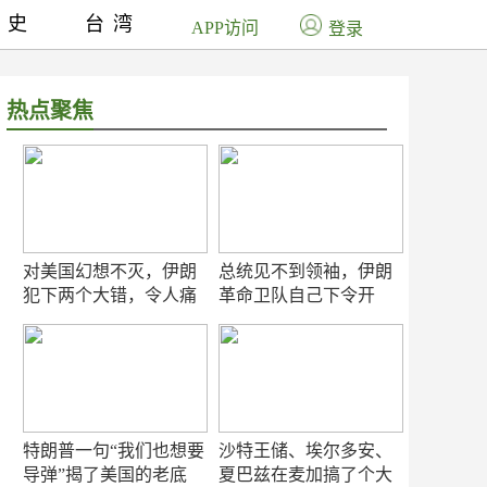
历史
台湾
APP访问
登录
热点聚焦
对美国幻想不灭，伊朗
总统见不到领袖，伊朗
犯下两个大错，令人痛
革命卫队自己下令开
心！
打？
特朗普一句“我们也想要
沙特王储、埃尔多安、
导弹”揭了美国的老底
夏巴兹在麦加搞了个大