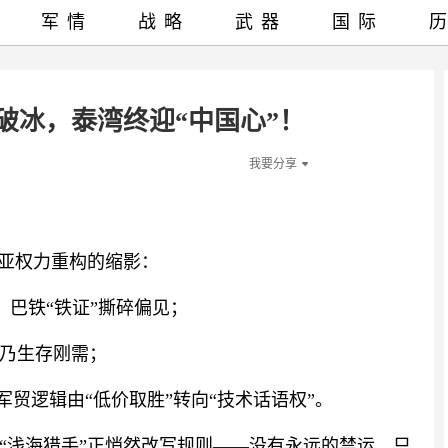
军情
战略
武器
国际
T破冰，泰湾终迎“中国心”！
我要分享
南亚权力重构的缩影：
，巴铁“铁证”撕碎偏见；
乃生存刚需；
军贸逻辑由“低价取胜”转向“技术话语权”。
“浅海猎手”正悄然改写规则——没有永远的禁运，只