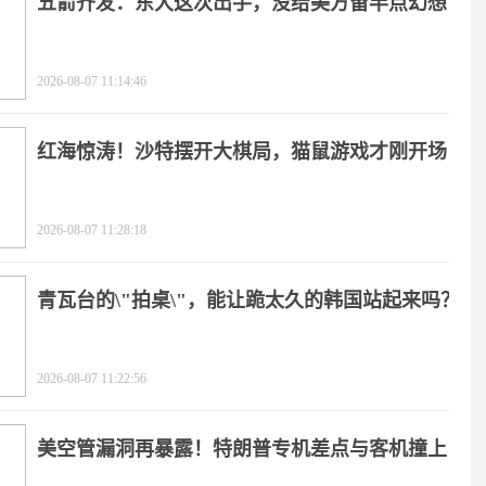
五箭齐发：东大这次出手，没给美方留半点幻想
2026-08-07 11:14:46
红海惊涛！沙特摆开大棋局，猫鼠游戏才刚开场
2026-08-07 11:28:18
青瓦台的\"拍桌\"，能让跪太久的韩国站起来吗？
2026-08-07 11:22:56
美空管漏洞再暴露！特朗普专机差点与客机撞上