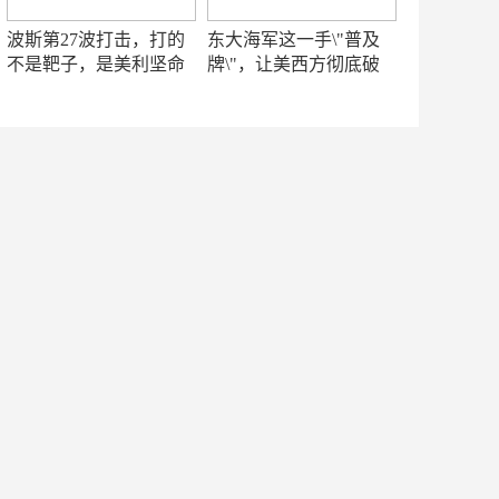
波斯第27波打击，打的
东大海军这一手\"普及
不是靶子，是美利坚命
牌\"，让美西方彻底破
门
防！