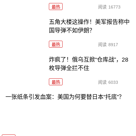
最热
阅读
16773
五角大楼这操作！美军报告称中
国导弹不如伊朗？
最热
阅读
8917
炸疯了！俄乌互掀“仓库战”，28
枚导弹全拦不住
最热
阅读
6033
一张纸条引发血案：美国为何要替日本“托底”？