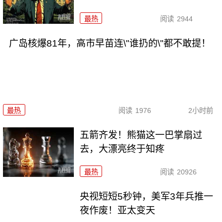
最热
阅读
2944
广岛核爆81年，高市早苗连\"谁扔的\"都不敢提！
最热
阅读
1976
2小时前
五箭齐发！熊猫这一巴掌扇过
去，大漂亮终于知疼
最热
阅读
20926
央视短短5秒钟，美军3年兵推一
夜作废！亚太变天