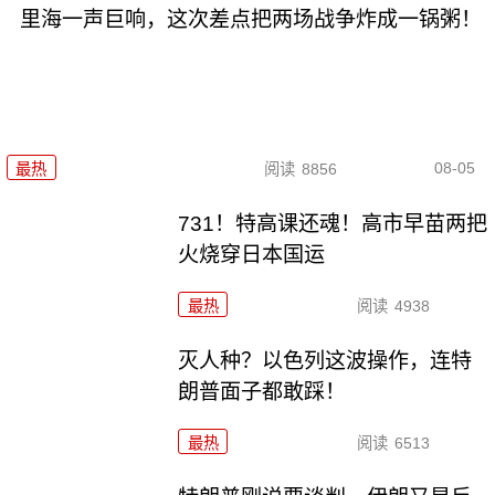
里海一声巨响，这次差点把两场战争炸成一锅粥！
08-05
最热
阅读
8856
731！特高课还魂！高市早苗两把
火烧穿日本国运
最热
阅读
4938
灭人种？以色列这波操作，连特
朗普面子都敢踩！
最热
阅读
6513