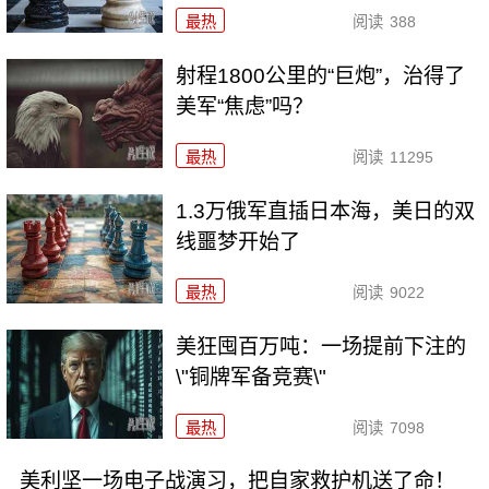
最热
阅读
388
射程1800公里的“巨炮”，治得了
美军“焦虑”吗？
最热
阅读
11295
1.3万俄军直插日本海，美日的双
线噩梦开始了
最热
阅读
9022
美狂囤百万吨：一场提前下注的
\"铜牌军备竞赛\"
最热
阅读
7098
美利坚一场电子战演习，把自家救护机送了命！