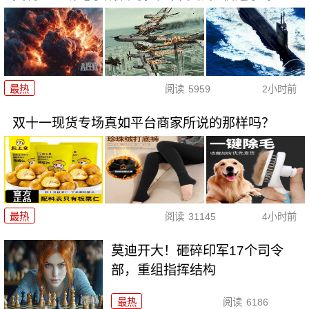
最热
阅读
5959
2小时前
双十一现货专场真如平台商家所说的那样吗？
最热
阅读
31145
4小时前
莫迪开大！砸碎印军17个司令
部，重组指挥结构
最热
阅读
6186