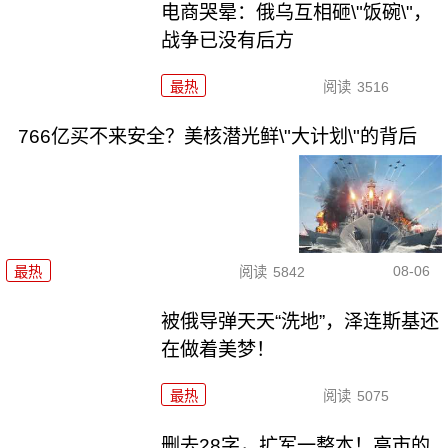
电商哭晕：俄乌互相砸\"饭碗\"，
战争已没有后方
最热
阅读
3516
766亿买不来安全？美核潜光鲜\"大计划\"的背后
08-06
最热
阅读
5842
被俄导弹天天“洗地”，泽连斯基还
在做着美梦！
最热
阅读
5075
删去28字，扩军一整本！高市的