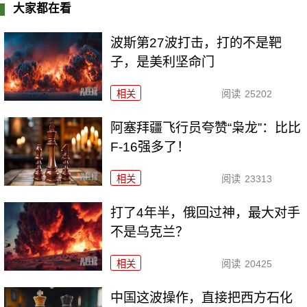
大家都在看
波斯第27波打击，打的不是靶
子，是美利坚命门
相关
阅读
25202
阿塞拜疆飞行员夸赞“枭龙”：比比
F-16强多了！
相关
阅读
23313
打了4年半，俄回过神，最大对手
不是乌克兰？
相关
阅读
20425
中国这波操作，直接把西方石化