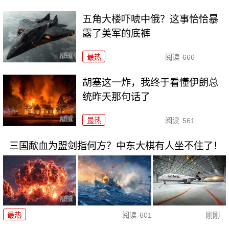
五角大楼吓唬中俄？这事恰恰暴
露了美军的底裤
最热
阅读
666
胡塞这一炸，我终于看懂伊朗总
统昨天那句话了
最热
阅读
561
三国歃血为盟剑指何方？中东大棋有人坐不住了！
最热
阅读
601
刚刚