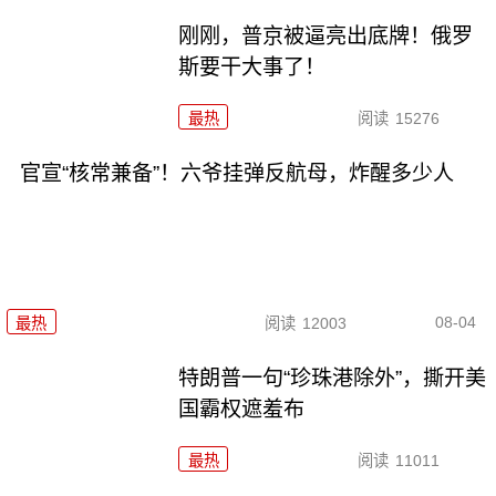
刚刚，普京被逼亮出底牌！俄罗
斯要干大事了！
最热
阅读
15276
官宣“核常兼备”！六爷挂弹反航母，炸醒多少人
08-04
最热
阅读
12003
特朗普一句“珍珠港除外”，撕开美
国霸权遮羞布
最热
阅读
11011