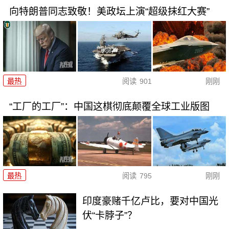
向特朗普同志致敬！美政坛上演“超级抹红大赛”
最热
阅读
901
刚刚
“工厂的工厂”：中国这棋彻底颠覆全球工业版图
最热
阅读
795
刚刚
印度豪赌千亿卢比，要对中国光
伏“卡脖子”？