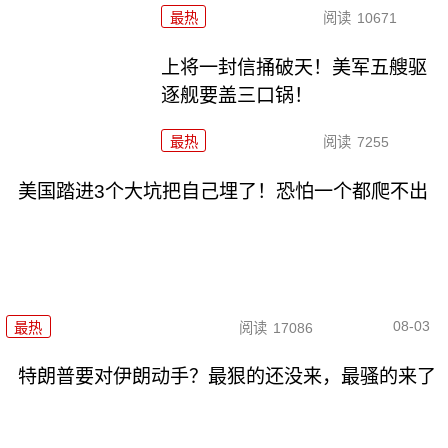
最热
阅读
10671
上将一封信捅破天！美军五艘驱
逐舰要盖三口锅！
最热
阅读
7255
美国踏进3个大坑把自己埋了！恐怕一个都爬不出
08-03
最热
阅读
17086
特朗普要对伊朗动手？最狠的还没来，最骚的来了