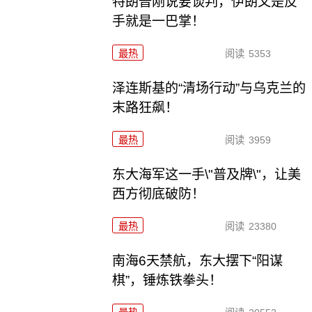
特朗普刚说要谈判，伊朗又是反
手就是一巴掌！
最热
阅读
5353
泽连斯基的“清场行动”与乌克兰的
末路狂飙！
最热
阅读
3959
东大海军这一手\"普及牌\"，让美
西方彻底破防！
最热
阅读
23380
南海6天禁航，东大摆下“阳谋
棋”，锤炼铁拳头！