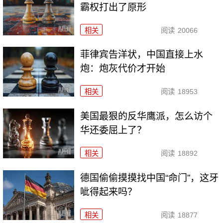
霸权打出了原形
相关
阅读
20066
菲律宾告洋状，中国直接上水
炮：炮灰代价才开始
相关
阅读
18953
美国最狠的反华鹰派，怎么访个
华还委屈上了？
相关
阅读
18892
德国偷偷摸摸找中国“命门”，这牙
呲得起来吗？
相关
阅读
18877