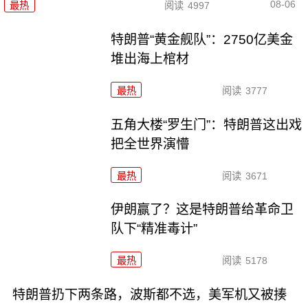
08-06
最热
阅读
4997
特朗普“黄金舰队”：2750亿美金
堆出海上棺材
最热
阅读
3777
五角大楼“罗生门”：特朗普这出戏
把全世界演懵
最热
阅读
3671
伊朗赢了？这是特朗普给革命卫
队下“精准毒计”
最热
阅读
5178
特朗普扔下两条路，波斯都不选，美军机又被揍