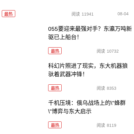
08-04
最热
阅读
11941
055要迎来最强对手？东瀛万吨新
驱已上船台！
最热
阅读
10732
科幻片照进了现实，东大机器狼
驮着武器冲锋！
最热
阅读
8353
千机压境：俄乌战场上的\"蜂群
\"博弈与东大启示
最热
阅读
8119