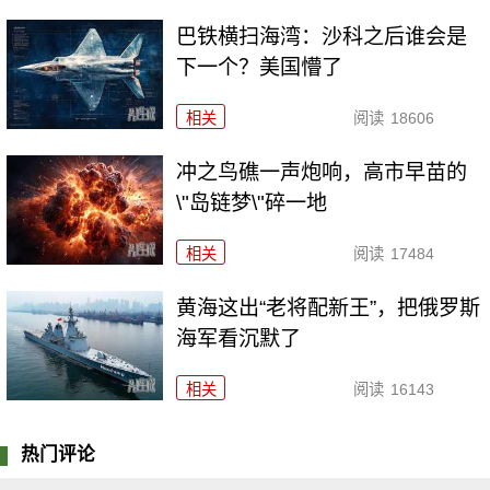
巴铁横扫海湾：沙科之后谁会是
下一个？美国懵了
相关
阅读
18606
冲之鸟礁一声炮响，高市早苗的
\"岛链梦\"碎一地
相关
阅读
17484
黄海这出“老将配新王”，把俄罗斯
海军看沉默了
相关
阅读
16143
热门评论