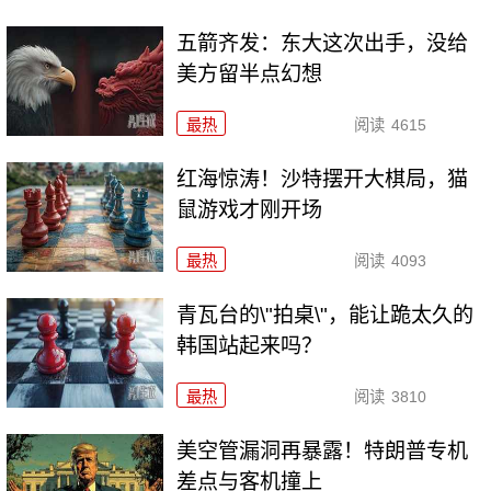
五箭齐发：东大这次出手，没给
美方留半点幻想
最热
阅读
4615
红海惊涛！沙特摆开大棋局，猫
鼠游戏才刚开场
最热
阅读
4093
青瓦台的\"拍桌\"，能让跪太久的
韩国站起来吗？
最热
阅读
3810
美空管漏洞再暴露！特朗普专机
差点与客机撞上