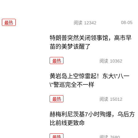
08-05
最热
阅读
12342
特朗普突然关闭领事馆，高市早
苗的美梦该醒了
最热
阅读
10362
黄岩岛上空惊雷起！东大\"八一
\"警巡完全不一样
最热
阅读
15012
赫梅利尼茨基7小时殉爆，乌后方
比前线更致命
最热
阅读
7680