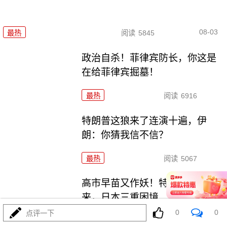
08-03
最热
阅读
5845
政治自杀！菲律宾防长，你这是
在给菲律宾掘墓！
最热
阅读
6916
特朗普这狼来了连演十遍，伊
朗：你猜我信不信？
最热
阅读
5067
高市早苗又作妖！特高课卷土重
来，日本三重困境
0
0
点评一下
最热
阅读
4445