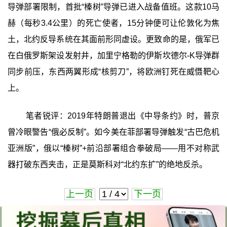
导弹部署限制，首批“榛树”导弹已进入战备值班。这款10马
赫（每秒3.4公里）的死亡使者，15分钟便可让伦敦化为焦
土，北约反导系统在其面前形同虚设。更致命的是，俄军已
在白俄罗斯架设发射井，加里宁格勒的伊斯坎德尔-K导弹群
同步前压，东西两翼形成“核剪刀”，将欧洲钉死在威慑靶心
上。
笔者锐评：2019年特朗普退出《中导条约》时，普京
曾冷眼警告“俄必反制”。如今美在菲部署导弹触发“古巴危机
亚洲版”，俄以“榛树”+前沿部署组合拳破局——用不对称武
器打破东西夹击，正是莫斯科对“北约东扩”的绝地反杀。
上一页
下一页