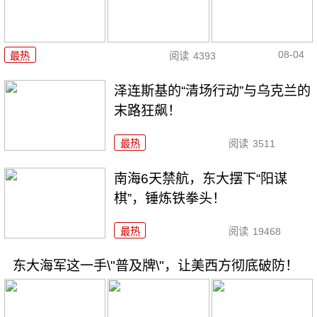
08-04
最热
阅读
4393
泽连斯基的“清场行动”与乌克兰的
末路狂飙！
最热
阅读
3511
南海6天禁航，东大摆下“阳谋
棋”，锤炼铁拳头！
最热
阅读
19468
东大海军这一手\"普及牌\"，让美西方彻底破防！