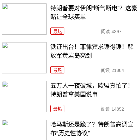
特朗普要对伊朗“断气断电”？这豪
赌让全球买单
最热
阅读
4397
铁证出台！菲律宾求锤得锤！解
放军黄岩岛亮剑
最热
阅读
21884
五万人一夜破城，欧盟真怕了！
特朗普拿美国说事
最热
阅读
14852
哈马斯还是跪了？特朗普高调宣
布“历史性协议”