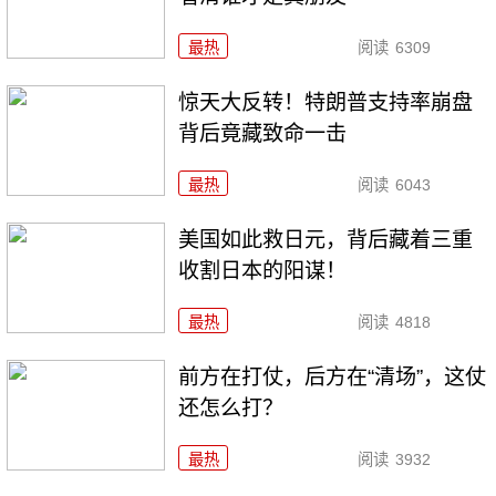
最热
阅读
6309
惊天大反转！特朗普支持率崩盘
背后竟藏致命一击
最热
阅读
6043
美国如此救日元，背后藏着三重
收割日本的阳谋！
最热
阅读
4818
前方在打仗，后方在“清场”，这仗
还怎么打？
最热
阅读
3932