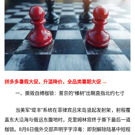
拼多多暑假大促，升温降价，全品类暑期大促 →
一、撕毁自缚枷锁：普京的“榛树”出鞘直指北约七寸
当美军“堤丰”系统在菲律宾吕宋岛竖起发射架，射程覆
盖东大沿海与俄远东腹地时，克里姆林宫终于撕下最后一道
枷锁。8月6日俄外交部声明字字淬毒：即刻解除陆基中短程