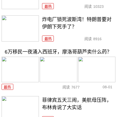
最热
阅读
10323
炸电厂锁死波斯湾！特朗普要对
伊朗下死手了？
最热
阅读
8916
6万移民一夜涌入西班牙，摩洛哥葫芦卖什么药？
08-01
最热
阅读
7677
菲律宾五天三闹，美航母压阵，
布林肯说了大实话