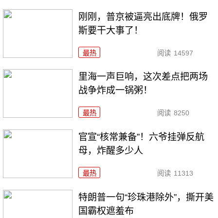
刚刚，普京被逼亮出底牌！俄罗
斯要干大事了！
最热
阅读
14597
里海一声巨响，这次差点把两场
战争炸成一锅粥！
最热
阅读
8250
官宣“核常兼备”！六爷挂弹反航
母，炸醒多少人
最热
阅读
11313
特朗普一句“珍珠港除外”，撕开美
国霸权遮羞布