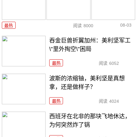
08-03
最热
阅读
8000
吞金巨兽折翼加州：美利坚军工
\"里外掏空\"困局
最热
阅读
6052
波斯的浓缩铀，美利坚是真想
拿，还是做样子？
最热
阅读
4024
西班牙在北非的那块飞地休达，
为何突然炸了锅