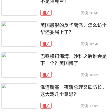
不是乌克兰？
相关
阅读
20142
美国最狠的反华鹰派，怎么访个
华还委屈上了？
相关
阅读
18545
巴铁横扫海湾：沙科之后谁会是
下一个？美国懵了
相关
阅读
18135
泽连斯基一夜斩总理又砍防长，
这大戏几个意思？
相关
阅读
17185