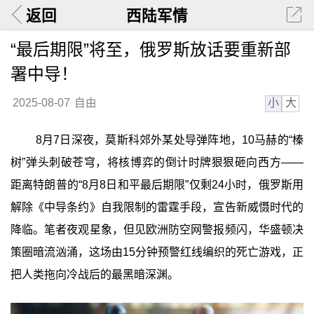
返回
西陆军情
“最后期限”将至，俄罗斯放话要重新部
署中导！
小
大
2025-08-07
自由
8月7日深夜，莫斯科郊外某处导弹阵地，10马赫的“榛
树”弹头刺破苍穹，将核博弈的倒计时牌狠狠砸向西方——
距离特朗普的“8月8日和平最后期限”仅剩24小时，俄罗斯用
解除《中导条约》自我限制的雷霆手段，宣告新威慑时代的
降临。笔者夜观星象，但见欧洲防空网警报频闪，华盛顿决
策圈暗流汹涌，这场由15分钟预警红线编织的死亡游戏，正
把人类拖向冷战后的最黑暗深渊。