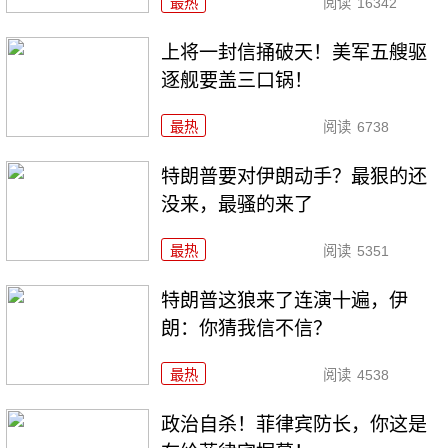
最热
阅读
16342
上将一封信捅破天！美军五艘驱
逐舰要盖三口锅！
最热
阅读
6738
特朗普要对伊朗动手？最狠的还
没来，最骚的来了
最热
阅读
5351
特朗普这狼来了连演十遍，伊
朗：你猜我信不信？
最热
阅读
4538
政治自杀！菲律宾防长，你这是