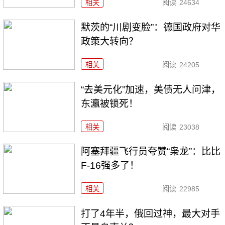
相关
阅读
24634
默茨的“川剧变脸”：德国政府对华
政策大转向？
相关
阅读
24205
“去美元化”加速，美债无人问津，
东瀛被锁死！
相关
阅读
23038
阿塞拜疆飞行员夸赞“枭龙”：比比
F-16强多了！
相关
阅读
22985
打了4年半，俄回过神，最大对手