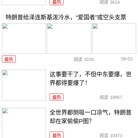
最热
阅读
3616
特朗普给泽连斯基泼冷水，“爱国者”或空头支票
08-03
最热
阅读
3226
这事要干了，不但中东要爆，世
界都得要爆了！
最热
阅读
18957
全世界都倒吸一口凉气，特朗普
却在家偷偷P图？
最热
阅读
10473