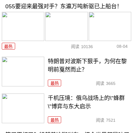
055要迎来最强对手？东瀛万吨新驱已上船台！
08-04
最热
阅读
10136
特朗普对波斯下狠手，为何在黎
明前戛然而止？
最热
阅读
3665
千机压境：俄乌战场上的\"蜂群
\"博弈与东大启示
最热
阅读
7521