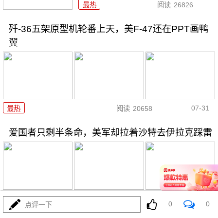
最热
阅读
26826
歼-36五架原型机轮番上天，美F-47还在PPT画鸭
翼
07-31
最热
阅读
20658
爱国者只剩半条命，美军却拉着沙特去伊拉克踩雷
07-31
最热
阅读
11833
0
0
点评一下