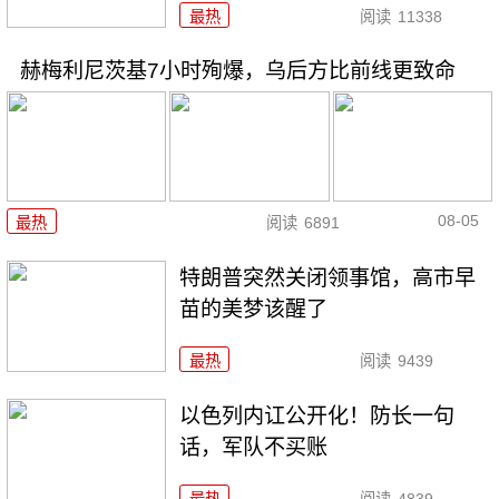
最热
阅读
11338
赫梅利尼茨基7小时殉爆，乌后方比前线更致命
08-05
最热
阅读
6891
特朗普突然关闭领事馆，高市早
苗的美梦该醒了
最热
阅读
9439
以色列内讧公开化！防长一句
话，军队不买账
最热
阅读
4839