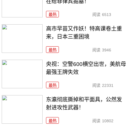
在给菲律宾掘墓！
最热
阅读
6513
高市早苗又作妖！特高课卷土重
来，日本三重困境
最热
阅读
3946
央视：空警600横空出世，美航母
最强王牌失效
最热
阅读
22331
东瀛彻底撕掉和平面具，公然发
射进攻性武器！
最热
阅读
10802