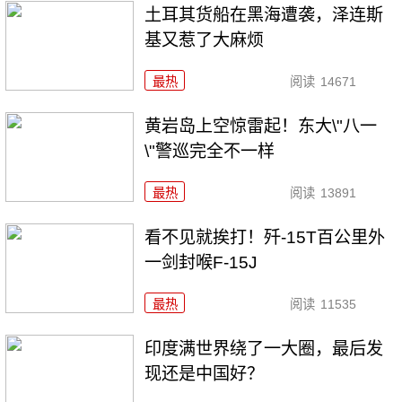
土耳其货船在黑海遭袭，泽连斯
基又惹了大麻烦
最热
阅读
14671
黄岩岛上空惊雷起！东大\"八一
\"警巡完全不一样
最热
阅读
13891
看不见就挨打！歼-15T百公里外
一剑封喉F-15J
最热
阅读
11535
印度满世界绕了一大圈，最后发
现还是中国好？