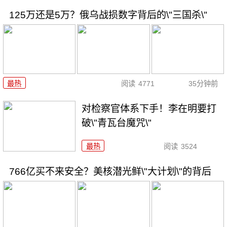
125万还是5万？俄乌战损数字背后的\"三国杀\"
最热
阅读
4771
35分钟前
对检察官体系下手！李在明要打
破\"青瓦台魔咒\"
最热
阅读
3524
766亿买不来安全？美核潜光鲜\"大计划\"的背后