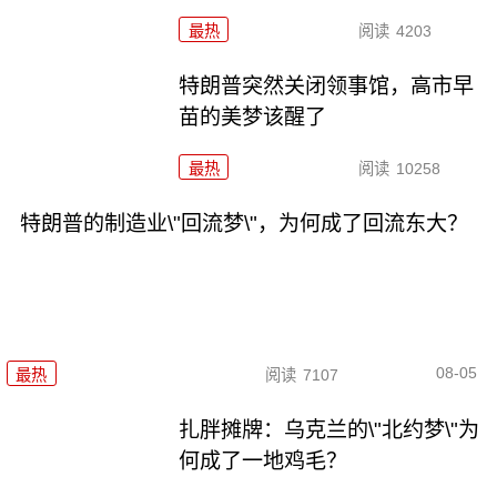
最热
阅读
4203
特朗普突然关闭领事馆，高市早
苗的美梦该醒了
最热
阅读
10258
特朗普的制造业\"回流梦\"，为何成了回流东大？
08-05
最热
阅读
7107
扎胖摊牌：乌克兰的\"北约梦\"为
何成了一地鸡毛？