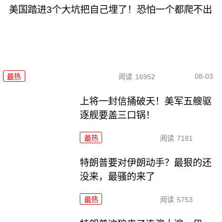
美国踏进3个大坑把自己埋了！恐怕一个都爬不出
08-03
最热
阅读
16952
上将一封信捅破天！美军五艘驱
逐舰要盖三口锅！
最热
阅读
7181
特朗普要对伊朗动手？最狠的还
没来，最骚的来了
最热
阅读
5753