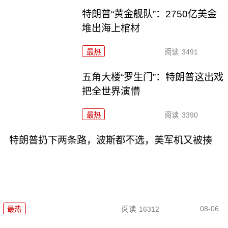
特朗普“黄金舰队”：2750亿美金
堆出海上棺材
最热
阅读
3491
五角大楼“罗生门”：特朗普这出戏
把全世界演懵
最热
阅读
3390
特朗普扔下两条路，波斯都不选，美军机又被揍
08-06
最热
阅读
16312