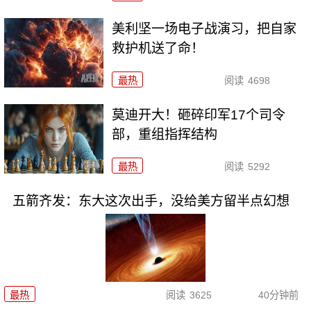
美利坚一场电子战演习，把自家
救护机送了命！
最热
阅读
4698
莫迪开大！砸碎印军17个司令
部，重组指挥结构
最热
阅读
5292
五箭齐发：东大这次出手，没给美方留半点幻想
最热
阅读
3625
40分钟前