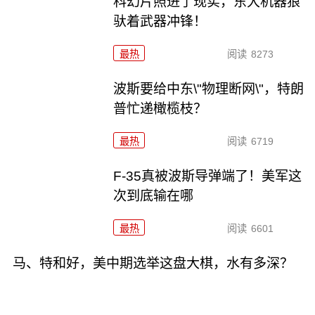
科幻片照进了现实，东大机器狼
驮着武器冲锋！
最热
阅读
8273
波斯要给中东\"物理断网\"，特朗
普忙递橄榄枝？
最热
阅读
6719
F-35真被波斯导弹端了！美军这
次到底输在哪
最热
阅读
6601
马、特和好，美中期选举这盘大棋，水有多深？