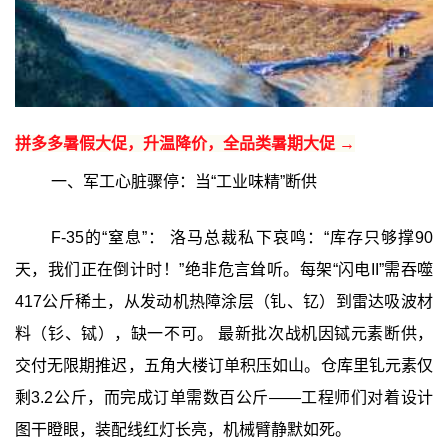
拼多多暑假大促，升温降价，全品类暑期大促 →
一、军工心脏骤停：当“工业味精”断供
F-35的“窒息”： 洛马总裁私下哀鸣：“库存只够撑90
天，我们正在倒计时！”绝非危言耸听。每架“闪电II”需吞噬
417公斤稀土，从发动机热障涂层（钆、钇）到雷达吸波材
料（钐、铽），缺一不可。 最新批次战机因铽元素断供，
交付无限期推迟，五角大楼订单积压如山。仓库里钆元素仅
剩3.2公斤，而完成订单需数百公斤——工程师们对着设计
图干瞪眼，装配线红灯长亮，机械臂静默如死。