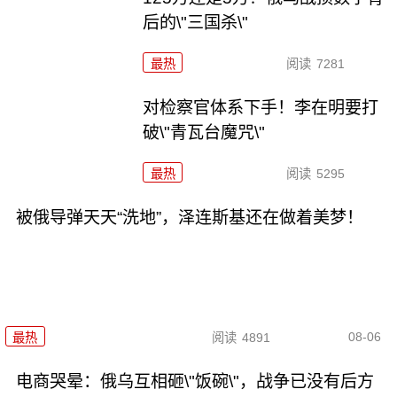
后的\"三国杀\"
最热
阅读
7281
对检察官体系下手！李在明要打
破\"青瓦台魔咒\"
最热
阅读
5295
被俄导弹天天“洗地”，泽连斯基还在做着美梦！
08-06
最热
阅读
4891
电商哭晕：俄乌互相砸\"饭碗\"，战争已没有后方