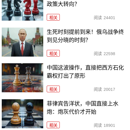
政策大转向？
相关
阅读
24401
生死时刻提前到来！俄乌战争终
到见分晓的时刻？
相关
阅读
22598
中国这波操作，直接把西方石化
霸权打出了原形
相关
阅读
20017
菲律宾告洋状，中国直接上水
炮：炮灰代价才开始
相关
阅读
18901