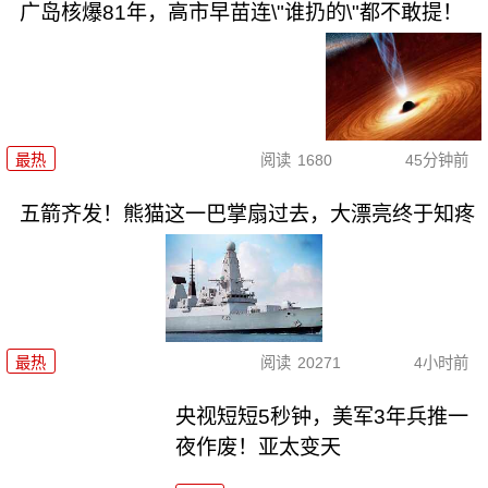
广岛核爆81年，高市早苗连\"谁扔的\"都不敢提！
最热
阅读
1680
45分钟前
五箭齐发！熊猫这一巴掌扇过去，大漂亮终于知疼
最热
阅读
20271
4小时前
央视短短5秒钟，美军3年兵推一
夜作废！亚太变天