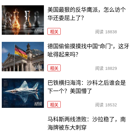
美国最狠的反华鹰派，怎么访个
华还委屈上了？
相关
阅读
18838
德国偷偷摸摸找中国“命门”，这牙
呲得起来吗？
相关
阅读
18829
巴铁横扫海湾：沙科之后谁会是
下一个？美国懵了
相关
阅读
18532
马科斯两线溃败：沙拉稳了，南
海牌被东大刺穿