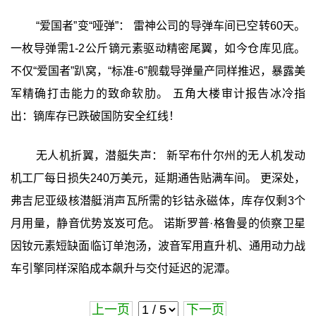
“爱国者”变“哑弹”： 雷神公司的导弹车间已空转60天。
一枚导弹需1-2公斤镝元素驱动精密尾翼，如今仓库见底。
不仅“爱国者”趴窝，“标准-6”舰载导弹量产同样推迟，暴露美
军精确打击能力的致命软肋。 五角大楼审计报告冰冷指
出：镝库存已跌破国防安全红线！
无人机折翼，潜艇失声： 新罕布什尔州的无人机发动
机工厂每日损失240万美元，延期通告贴满车间。 更深处，
弗吉尼亚级核潜艇消声瓦所需的钐钴永磁体，库存仅剩3个
月用量，静音优势岌岌可危。 诺斯罗普·格鲁曼的侦察卫星
因钕元素短缺面临订单泡汤，波音军用直升机、通用动力战
车引擎同样深陷成本飙升与交付延迟的泥潭。
上一页
下一页