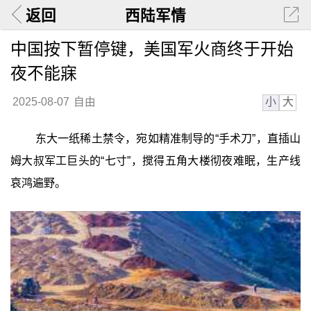
返回
西陆军情
中国按下暂停键，美国军火商终于开始
夜不能寐
小
大
2025-08-07
自由
东大一纸稀土禁令，宛如精准制导的“手术刀”，直插山
姆大叔军工巨头的“七寸”，搅得五角大楼彻夜难眠，生产线
哀鸿遍野。