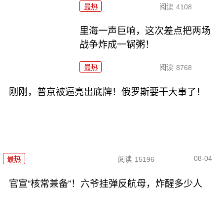
最热
阅读
4108
里海一声巨响，这次差点把两场
战争炸成一锅粥！
最热
阅读
8768
刚刚，普京被逼亮出底牌！俄罗斯要干大事了！
08-04
最热
阅读
15196
官宣“核常兼备”！六爷挂弹反航母，炸醒多少人