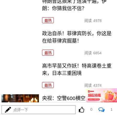
特朗普这狼来了连演十遍，伊
朗：你猜我信不信？
最热
阅读
4978
政治自杀！菲律宾防长，你这是
在给菲律宾掘墓！
最热
阅读
6854
高市早苗又作妖！特高课卷土重
来，日本三重困境
最热
阅读
4374
央视：空警600横空出世，美航母
最强王牌失效
0
1
点评一下