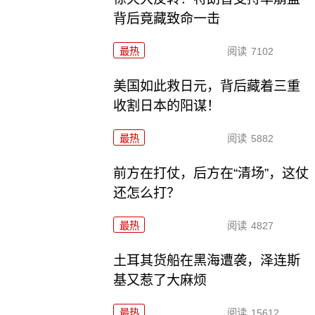
背后竟藏致命一击
最热
阅读
7102
美国如此救日元，背后藏着三重
收割日本的阳谋！
最热
阅读
5882
前方在打仗，后方在“清场”，这仗
还怎么打？
最热
阅读
4827
土耳其货船在黑海遭袭，泽连斯
基又惹了大麻烦
最热
阅读
15612