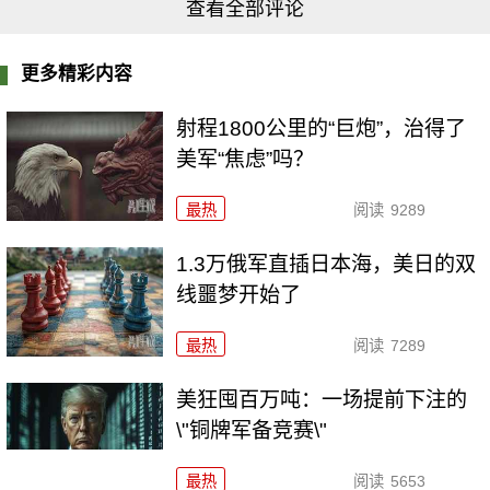
查看全部评论
更多精彩内容
射程1800公里的“巨炮”，治得了
美军“焦虑”吗？
最热
阅读
9289
1.3万俄军直插日本海，美日的双
线噩梦开始了
最热
阅读
7289
美狂囤百万吨：一场提前下注的
\"铜牌军备竞赛\"
最热
阅读
5653