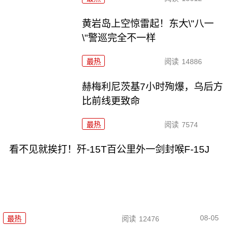
黄岩岛上空惊雷起！东大\"八一
\"警巡完全不一样
最热
阅读
14886
赫梅利尼茨基7小时殉爆，乌后方
比前线更致命
最热
阅读
7574
看不见就挨打！歼-15T百公里外一剑封喉F-15J
08-05
最热
阅读
12476