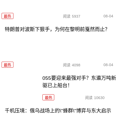
08-04
最热
阅读
5937
特朗普对波斯下狠手，为何在黎明前戛然而止？
08-04
最热
阅读
4098
055要迎来最强对手？东瀛万吨新
驱已上船台！
最热
阅读
10630
千机压境：俄乌战场上的\"蜂群\"博弈与东大启示