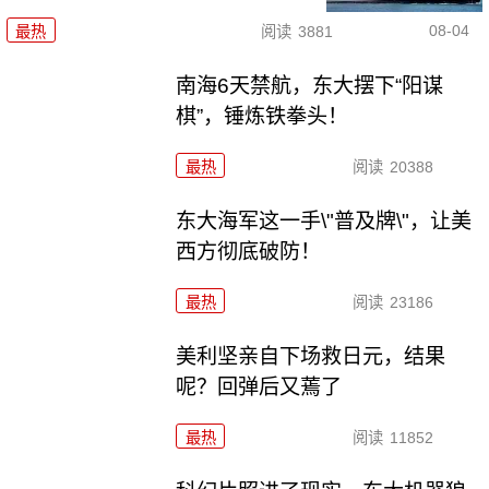
08-04
最热
阅读
3881
南海6天禁航，东大摆下“阳谋
棋”，锤炼铁拳头！
最热
阅读
20388
东大海军这一手\"普及牌\"，让美
西方彻底破防！
最热
阅读
23186
美利坚亲自下场救日元，结果
呢？回弹后又蔫了
最热
阅读
11852