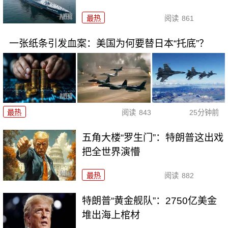
最热
阅读
861
一张纸条引发血案：美国为何要替日本“托底”？
最热
阅读
843
25分钟前
五角大楼“罗生门”：特朗普这出戏
把全世界演懵
最热
阅读
882
特朗普“黄金舰队”：2750亿美金
堆出海上棺材