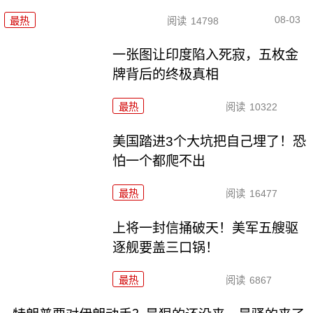
08-03
最热
阅读
14798
一张图让印度陷入死寂，五枚金
牌背后的终极真相
最热
阅读
10322
美国踏进3个大坑把自己埋了！恐
怕一个都爬不出
最热
阅读
16477
上将一封信捅破天！美军五艘驱
逐舰要盖三口锅！
最热
阅读
6867