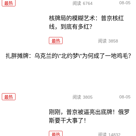
08-05
最热
阅读
6764
核牌局的模糊艺术：普京核红
线，到底有多红？
最热
阅读
3858
扎胖摊牌：乌克兰的\"北约梦\"为何成了一地鸡毛？
08-05
最热
阅读
3805
刚刚，普京被逼亮出底牌！俄罗
斯要干大事了！
最热
阅读
14832