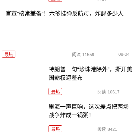
官宣“核常兼备”！六爷挂弹反航母，炸醒多少人
08-04
最热
阅读
11559
特朗普一句“珍珠港除外”，撕开美
国霸权遮羞布
最热
阅读
10617
里海一声巨响，这次差点把两场
战争炸成一锅粥！
最热
阅读
8421