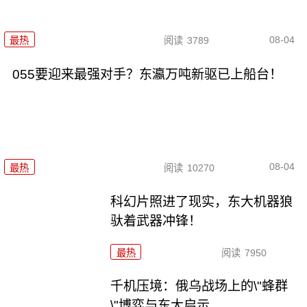
08-04
最热
阅读
3789
055要迎来最强对手？东瀛万吨新驱已上船台！
08-04
最热
阅读
10270
科幻片照进了现实，东大机器狼
驮着武器冲锋！
最热
阅读
7950
千机压境：俄乌战场上的\"蜂群
\"博弈与东大启示