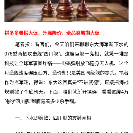
拼多多暑假大促，升温降价，全品类暑期大促 →
笔者按：看官们，今天咱们来聊聊东大海军新下水的
076型两栖攻击舰“四川舰”。这艘巨舰一亮相，就凭一堆黑
科技让全球军事圈炸锅——电磁弹射放飞隐身无人机、14个
月造舰速度碾压西方、造价却只是美国同级舰的零头。笔者
作为老军迷，得说：东大这回真是“不讲武德”，直接把海战
规则掀了个底朝天。下面，咱们就掰开揉碎，看看这艘4万
吨的“四川舰”到底藏着多少杀手锏。
一、下水即巅峰：四川舰的震撼亮相