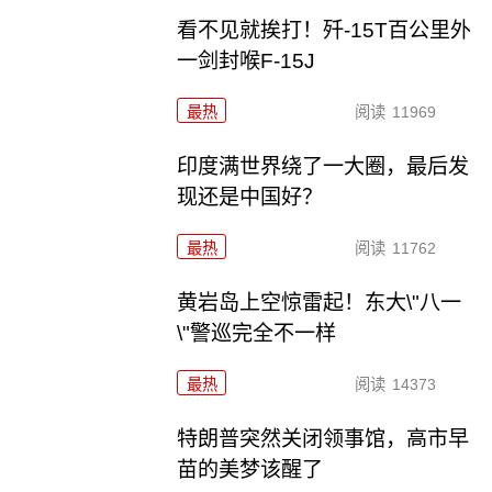
看不见就挨打！歼-15T百公里外
一剑封喉F-15J
最热
阅读
11969
印度满世界绕了一大圈，最后发
现还是中国好？
最热
阅读
11762
黄岩岛上空惊雷起！东大\"八一
\"警巡完全不一样
最热
阅读
14373
特朗普突然关闭领事馆，高市早
苗的美梦该醒了