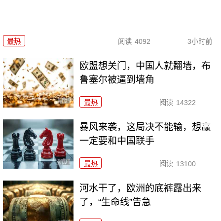
最热
阅读
4092
3小时前
欧盟想关门，中国人就翻墙，布
鲁塞尔被逼到墙角
最热
阅读
14322
暴风来袭，这局决不能输，想赢
一定要和中国联手
最热
阅读
13100
河水干了，欧洲的底裤露出来
了，“生命线”告急