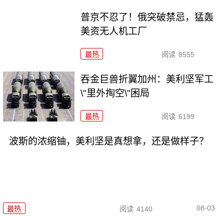
普京不忍了！俄突破禁忌，猛轰
美资无人机工厂
最热
阅读
8555
吞金巨兽折翼加州：美利坚军工
\"里外掏空\"困局
最热
阅读
6199
波斯的浓缩铀，美利坚是真想拿，还是做样子？
08-03
最热
阅读
4140