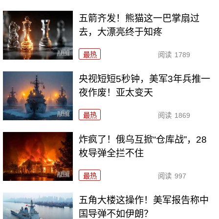
五箭齐发！熊猫这一巴掌扇过
去，大漂亮终于知疼
最热
阅读
1789
央视短短5秒钟，美军3年兵推一
夜作废！亚太变天
最热
阅读
1869
炸疯了！俄乌互掀“仓库战”，28
枚导弹全拦不住
最热
阅读
997
五角大楼这操作！美军报告称中
国导弹不如伊朗？