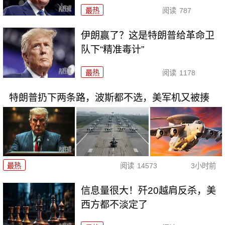
最热
阅读
787
伊朗赢了？这是特朗普给革命卫
队下“精准毒计”
最热
阅读
1178
特朗普扔下两条路，波斯都不选，美军机又被揍
最热
阅读
14573
3小时前
信息量很大！歼20越肩反杀，美
西方都不淡定了