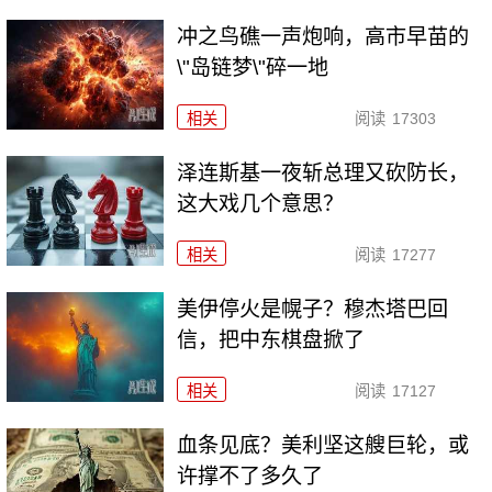
冲之鸟礁一声炮响，高市早苗的
\"岛链梦\"碎一地
相关
阅读
17303
泽连斯基一夜斩总理又砍防长，
这大戏几个意思？
相关
阅读
17277
美伊停火是幌子？穆杰塔巴回
信，把中东棋盘掀了
相关
阅读
17127
血条见底？美利坚这艘巨轮，或
许撑不了多久了