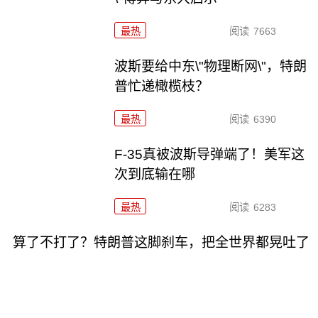
最热
阅读
7663
波斯要给中东\"物理断网\"，特朗
普忙递橄榄枝？
最热
阅读
6390
F-35真被波斯导弹端了！美军这
次到底输在哪
最热
阅读
6283
算了不打了？特朗普这脚刹车，把全世界都晃吐了