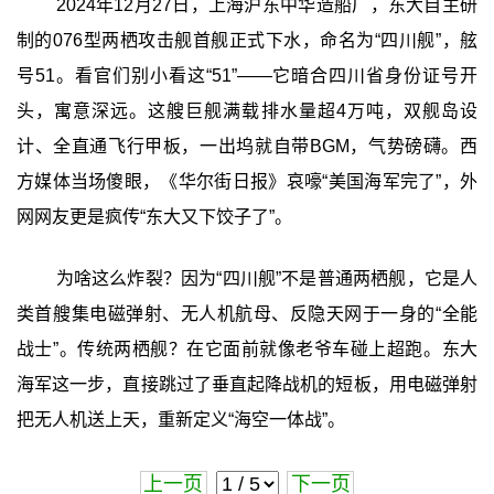
2024年12月27日，上海沪东中华造船厂，东大自主研
制的076型两栖攻击舰首舰正式下水，命名为“四川舰”，舷
号51。看官们别小看这“51”——它暗合四川省身份证号开
头，寓意深远。这艘巨舰满载排水量超4万吨，双舰岛设
计、全直通飞行甲板，一出坞就自带BGM，气势磅礴。西
方媒体当场傻眼，《华尔街日报》哀嚎“美国海军完了”，外
网网友更是疯传“东大又下饺子了”。
为啥这么炸裂？因为“四川舰”不是普通两栖舰，它是人
类首艘集电磁弹射、无人机航母、反隐天网于一身的“全能
战士”。传统两栖舰？在它面前就像老爷车碰上超跑。东大
海军这一步，直接跳过了垂直起降战机的短板，用电磁弹射
把无人机送上天，重新定义“海空一体战”。
上一页
下一页