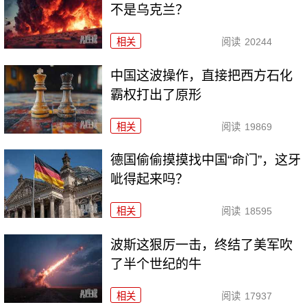
不是乌克兰？
相关
阅读
20244
中国这波操作，直接把西方石化
霸权打出了原形
相关
阅读
19869
德国偷偷摸摸找中国“命门”，这牙
呲得起来吗？
相关
阅读
18595
波斯这狠厉一击，终结了美军吹
了半个世纪的牛
相关
阅读
17937