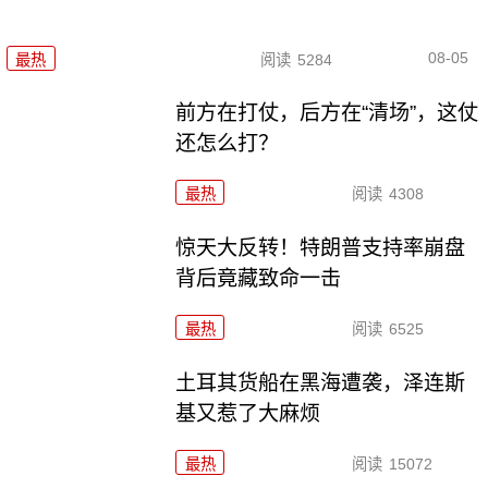
08-05
最热
阅读
5284
前方在打仗，后方在“清场”，这仗
还怎么打？
最热
阅读
4308
惊天大反转！特朗普支持率崩盘
背后竟藏致命一击
最热
阅读
6525
土耳其货船在黑海遭袭，泽连斯
基又惹了大麻烦
最热
阅读
15072