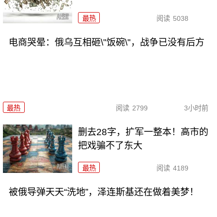
最热
阅读
5038
电商哭晕：俄乌互相砸\"饭碗\"，战争已没有后方
最热
阅读
2799
3小时前
删去28字，扩军一整本！高市的
把戏骗不了东大
最热
阅读
4189
被俄导弹天天“洗地”，泽连斯基还在做着美梦！