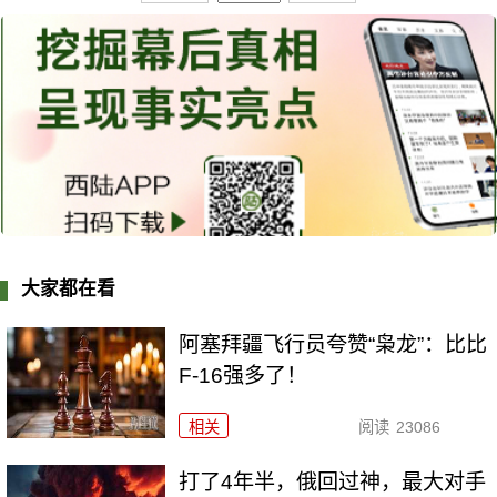
大家都在看
阿塞拜疆飞行员夸赞“枭龙”：比比
F-16强多了！
相关
阅读
23086
打了4年半，俄回过神，最大对手