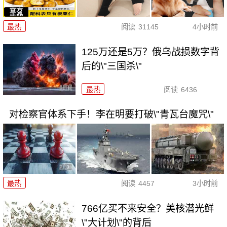
最热
阅读
31145
4小时前
125万还是5万？俄乌战损数字背
后的\"三国杀\"
最热
阅读
6436
对检察官体系下手！李在明要打破\"青瓦台魔咒\"
最热
阅读
4457
3小时前
766亿买不来安全？美核潜光鲜
\"大计划\"的背后