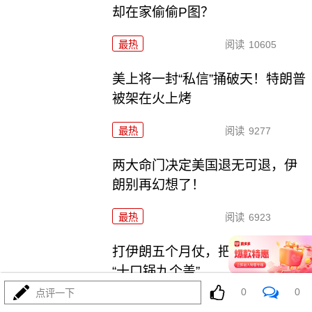
却在家偷偷P图？
最热
阅读
10605
美上将一封“私信”捅破天！特朗普
被架在火上烤
最热
阅读
9277
两大命门决定美国退无可退，伊
朗别再幻想了！
最热
阅读
6923
打伊朗五个月仗，把美军打成了
“十口锅九个盖”
0
0
点评一下
最热
阅读
5370