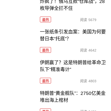
炸疯了！俄乌互掀“仓库战”，28
枚导弹全拦不住
最热
阅读
5679
一张纸条引发血案：美国为何要
替日本“托底”？
最热
阅读
4642
伊朗赢了？这是特朗普给革命卫
队下“精准毒计”
最热
阅读
4803
特朗普“黄金舰队”：2750亿美金
堆出海上棺材