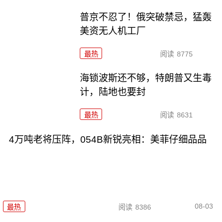
普京不忍了！俄突破禁忌，猛轰
美资无人机工厂
最热
阅读
8775
海锁波斯还不够，特朗普又生毒
计，陆地也要封
最热
阅读
8631
4万吨老将压阵，054B新锐亮相：美菲仔细品品
08-03
最热
阅读
8386