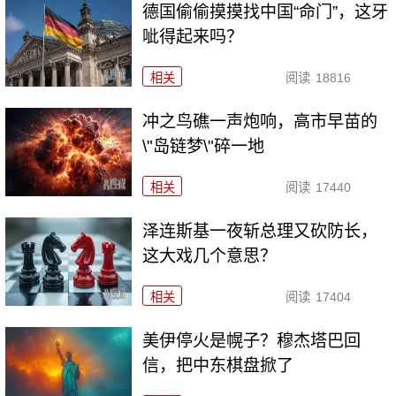
德国偷偷摸摸找中国“命门”，这牙
呲得起来吗？
相关
阅读
18816
冲之鸟礁一声炮响，高市早苗的
\"岛链梦\"碎一地
相关
阅读
17440
泽连斯基一夜斩总理又砍防长，
这大戏几个意思？
相关
阅读
17404
美伊停火是幌子？穆杰塔巴回
信，把中东棋盘掀了