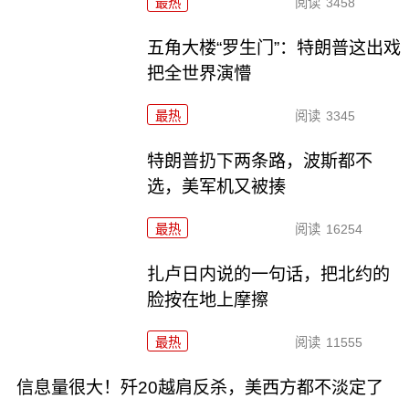
最热
阅读
3458
五角大楼“罗生门”：特朗普这出戏
把全世界演懵
最热
阅读
3345
特朗普扔下两条路，波斯都不
选，美军机又被揍
最热
阅读
16254
扎卢日内说的一句话，把北约的
脸按在地上摩擦
最热
阅读
11555
信息量很大！歼20越肩反杀，美西方都不淡定了