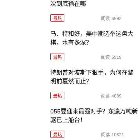
次到底输在哪
最热
阅读
6592
马、特和好，美中期选举这盘大
棋，水有多深？
最热
阅读
5919
特朗普对波斯下狠手，为何在黎
明前戛然而止？
最热
阅读
4089
055要迎来最强对手？东瀛万吨新
驱已上船台！
最热
阅读
10621