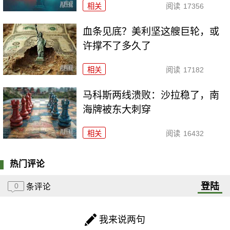
相关
阅读
17356
血条见底？美利坚这艘巨轮，或
许撑不了多久了
相关
阅读
17182
马科斯两线溃败：沙拉稳了，南
海牌被东大刺穿
相关
阅读
16432
热门评论
登陆
0
条评论
我来说两句