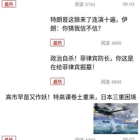
08-03
最热
阅读
5741
特朗普这狼来了连演十遍，伊
朗：你猜我信不信？
最热
阅读
4965
政治自杀！菲律宾防长，你这是
在给菲律宾掘墓！
最热
阅读
6842
高市早苗又作妖！特高课卷土重来，日本三重困境
08-03
最热
阅读
4360