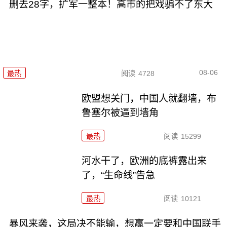
删去28字，扩军一整本！高市的把戏骗不了东大
08-06
最热
阅读
4728
欧盟想关门，中国人就翻墙，布
鲁塞尔被逼到墙角
最热
阅读
15299
河水干了，欧洲的底裤露出来
了，“生命线”告急
最热
阅读
10121
暴风来袭，这局决不能输，想赢一定要和中国联手