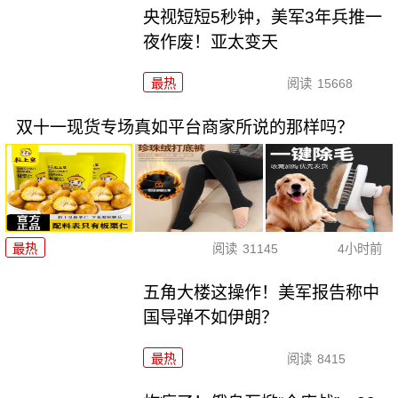
央视短短5秒钟，美军3年兵推一
夜作废！亚太变天
最热
阅读
15668
双十一现货专场真如平台商家所说的那样吗？
最热
阅读
31145
4小时前
五角大楼这操作！美军报告称中
国导弹不如伊朗？
最热
阅读
8415