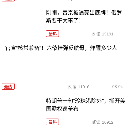
刚刚，普京被逼亮出底牌！俄罗
斯要干大事了！
最热
阅读
15191
官宣“核常兼备”！六爷挂弹反航母，炸醒多少人
08-04
最热
阅读
11916
特朗普一句“珍珠港除外”，撕开美
国霸权遮羞布
最热
阅读
10912