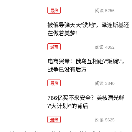
最热
阅读
5256
被俄导弹天天“洗地”，泽连斯基还
在做着美梦！
最热
阅读
4852
电商哭晕：俄乌互相砸\"饭碗\"，
战争已没有后方
最热
阅读
3340
766亿买不来安全？美核潜光鲜
\"大计划\"的背后
最热
阅读
5625