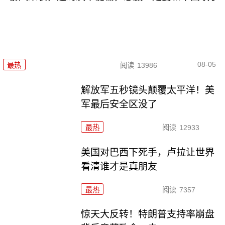
08-05
最热
阅读
13986
解放军五秒镜头颠覆太平洋！美
军最后安全区没了
最热
阅读
12933
美国对巴西下死手，卢拉让世界
看清谁才是真朋友
最热
阅读
7357
惊天大反转！特朗普支持率崩盘