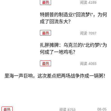
最热
阅读
4189
特朗普的制造业\"回流梦\"，为何
成了回流东大？
最热
阅读
7097
扎胖摊牌：乌克兰的\"北约梦\"为
何成了一地鸡毛？
最热
阅读
4093
里海一声巨响，这次差点把两场战争炸成一锅粥！
08-05
最热
阅读
8753