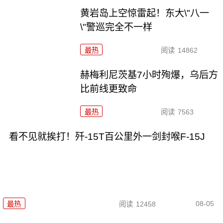
黄岩岛上空惊雷起！东大\"八一
\"警巡完全不一样
最热
阅读
14862
赫梅利尼茨基7小时殉爆，乌后方
比前线更致命
最热
阅读
7563
看不见就挨打！歼-15T百公里外一剑封喉F-15J
08-05
最热
阅读
12458