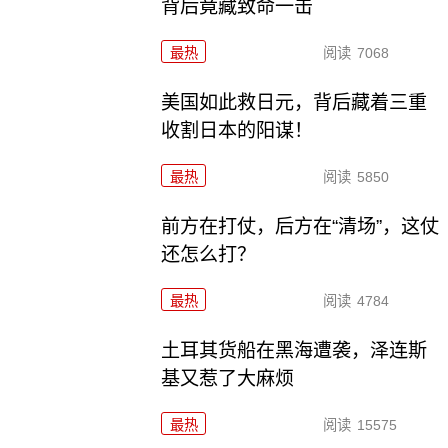
背后竟藏致命一击
最热
阅读
7068
美国如此救日元，背后藏着三重
收割日本的阳谋！
最热
阅读
5850
前方在打仗，后方在“清场”，这仗
还怎么打？
最热
阅读
4784
土耳其货船在黑海遭袭，泽连斯
基又惹了大麻烦
最热
阅读
15575