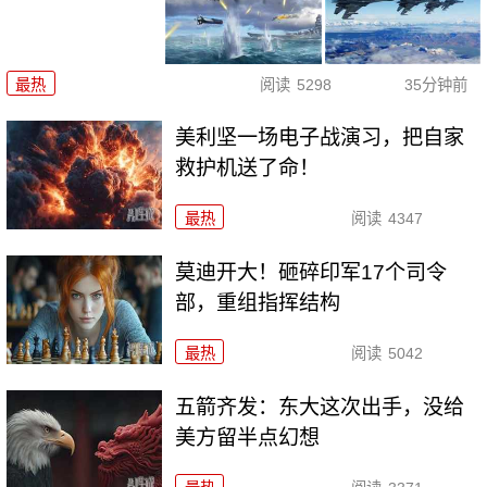
最热
阅读
5298
35分钟前
美利坚一场电子战演习，把自家
救护机送了命！
最热
阅读
4347
莫迪开大！砸碎印军17个司令
部，重组指挥结构
最热
阅读
5042
五箭齐发：东大这次出手，没给
美方留半点幻想