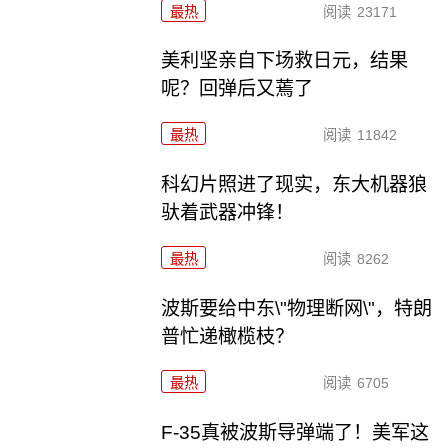
最热
阅读
23171
美利坚亲自下场救日元，结果
呢？回弹后又蔫了
最热
阅读
11842
科幻片照进了现实，东大机器狼
驮着武器冲锋！
最热
阅读
8262
波斯要给中东\"物理断网\"，特朗
普忙递橄榄枝？
最热
阅读
6705
F-35真被波斯导弹端了！美军这