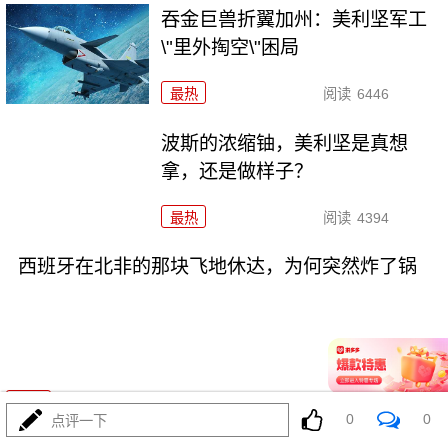
吞金巨兽折翼加州：美利坚军工
\"里外掏空\"困局
最热
阅读
6446
波斯的浓缩铀，美利坚是真想
拿，还是做样子？
最热
阅读
4394
西班牙在北非的那块飞地休达，为何突然炸了锅
08-03
最热
阅读
4009
0
0
点评一下