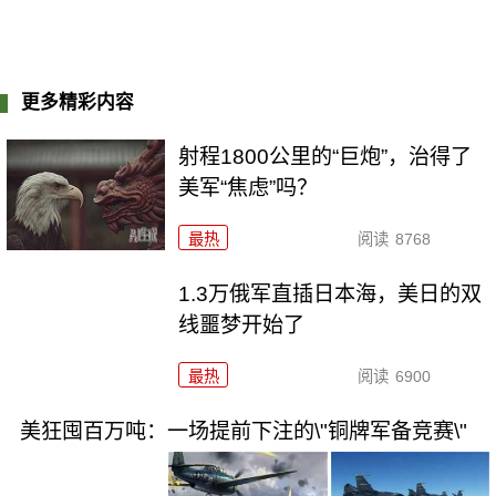
更多精彩内容
射程1800公里的“巨炮”，治得了
美军“焦虑”吗？
最热
阅读
8768
1.3万俄军直插日本海，美日的双
线噩梦开始了
最热
阅读
6900
美狂囤百万吨：一场提前下注的\"铜牌军备竞赛\"