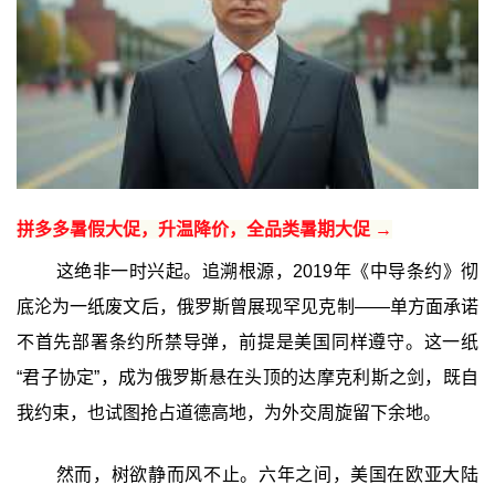
拼多多暑假大促，升温降价，全品类暑期大促 →
这绝非一时兴起。追溯根源，2019年《中导条约》彻
底沦为一纸废文后，俄罗斯曾展现罕见克制——单方面承诺
不首先部署条约所禁导弹，前提是美国同样遵守。这一纸
“君子协定”，成为俄罗斯悬在头顶的达摩克利斯之剑，既自
我约束，也试图抢占道德高地，为外交周旋留下余地。
然而，树欲静而风不止。六年之间，美国在欧亚大陆