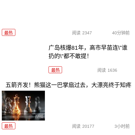
最热
阅读
2347
40分钟前
广岛核爆81年，高市早苗连\"谁
扔的\"都不敢提！
最热
阅读
1636
五箭齐发！熊猫这一巴掌扇过去，大漂亮终于知疼
最热
阅读
20177
3小时前