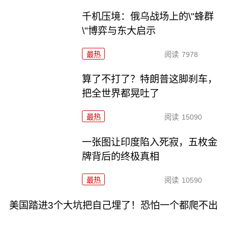
千机压境：俄乌战场上的\"蜂群
\"博弈与东大启示
最热
阅读
7978
算了不打了？特朗普这脚刹车，
把全世界都晃吐了
最热
阅读
15090
一张图让印度陷入死寂，五枚金
牌背后的终极真相
最热
阅读
10590
美国踏进3个大坑把自己埋了！恐怕一个都爬不出