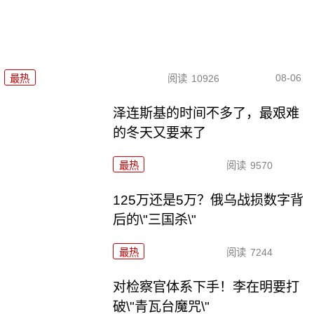
08-06
最热
阅读
10926
泽连斯基的时间不多了，最艰难
的冬天又要来了
最热
阅读
9570
125万还是5万？俄乌战损数字背
后的\"三国杀\"
最热
阅读
7244
对检察官体系下手！李在明要打
破\"青瓦台魔咒\"