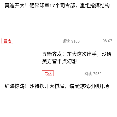
莫迪开大！砸碎印军17个司令部，重组指挥结构
08-07
最热
阅读
9160
五箭齐发：东大这次出手，没给
美方留半点幻想
最热
阅读
7932
红海惊涛！沙特摆开大棋局，猫鼠游戏才刚开场