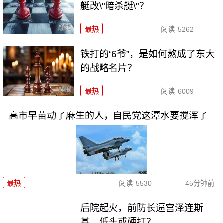
艇改\"暗杀艇\"？
最热
阅读
5262
铁打的“6爷”，是如何熬成了东大
的战略名片？
最热
阅读
6009
高市早苗动了麻生的人，自民党这潭水要搅浑了
最热
阅读
5530
45分钟前
后院起火，前防长逼宫泽连斯
基，低头或硬扛？