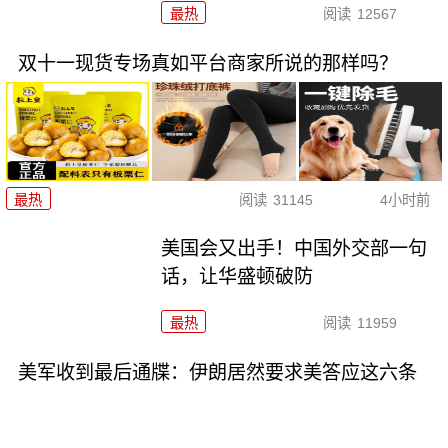
最热
阅读
12567
双十一现货专场真如平台商家所说的那样吗？
最热
阅读
31145
4小时前
美国会又出手！中国外交部一句
话，让华盛顿破防
最热
阅读
11959
美军收到最后通牒：伊朗居然要求美答应这六条