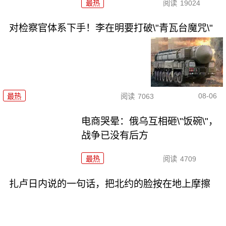
最热
阅读
19024
对检察官体系下手！李在明要打破\"青瓦台魔咒\"
08-06
最热
阅读
7063
电商哭晕：俄乌互相砸\"饭碗\"，
战争已没有后方
最热
阅读
4709
扎卢日内说的一句话，把北约的脸按在地上摩擦