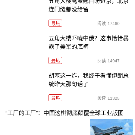
五角大楼鹰派翘首盼进京，北京
连门缝都没给留
最热
阅读
17460
五角大楼吓唬中俄？这事恰恰暴
露了美军的底裤
最热
阅读
14947
胡塞这一炸，我终于看懂伊朗总
统昨天那句话了
最热
阅读
11325
“工厂的工厂”：中国这棋彻底颠覆全球工业版图