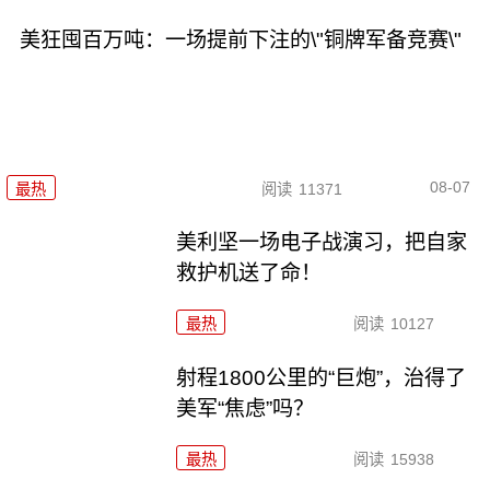
美狂囤百万吨：一场提前下注的\"铜牌军备竞赛\"
08-07
最热
阅读
11371
美利坚一场电子战演习，把自家
救护机送了命！
最热
阅读
10127
射程1800公里的“巨炮”，治得了
美军“焦虑”吗？
最热
阅读
15938