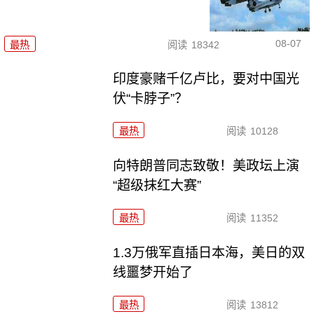
08-07
最热
阅读
18342
印度豪赌千亿卢比，要对中国光
伏“卡脖子”？
最热
阅读
10128
向特朗普同志致敬！美政坛上演
“超级抹红大赛”
最热
阅读
11352
1.3万俄军直插日本海，美日的双
线噩梦开始了
最热
阅读
13812