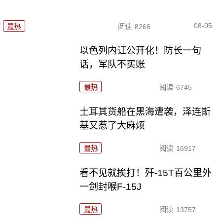
08-05
最热
阅读
8266
以色列内讧公开化！防长一句
话，军队不买账
最热
阅读
6745
土耳其货船在黑海遭袭，泽连斯
基又惹了大麻烦
最热
阅读
16917
看不见就挨打！歼-15T百公里外
一剑封喉F-15J
最热
阅读
13757