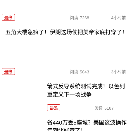
最热
阅读
7268
4小时前
五角大楼急疯了！伊朗这场仗把美帝家底打穿了！
最热
阅读
5643
3小时前
箭式反导系统测试完成！以色列
重定义下一场战争
最热
阅读
5187
省440万丢5座城？美国这波操作
亏到姥姥家了！