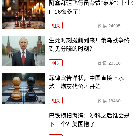
阿塞拜疆飞行员夸赞“枭龙”：比比
F-16强多了！
相关
阅读
24005
生死时刻提前到来！俄乌战争终
到见分晓的时刻？
相关
阅读
23516
菲律宾告洋状，中国直接上水
炮：炮灰代价才开始
相关
阅读
19460
巴铁横扫海湾：沙科之后谁会是
下一个？美国懵了