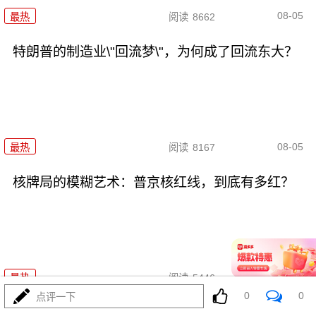
08-05
最热
阅读
8662
特朗普的制造业\"回流梦\"，为何成了回流东大？
08-05
最热
阅读
8167
核牌局的模糊艺术：普京核红线，到底有多红？
08-05
最热
阅读
5446
0
0
点评一下
扎胖摊牌：乌克兰的\"北约梦\"为何成了一地鸡毛？