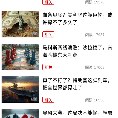
相关
阅读
19378
血条见底？美利坚这艘巨轮，或
许撑不了多久了
相关
阅读
17937
马科斯两线溃败：沙拉稳了，南
海牌被东大刺穿
相关
阅读
17005
算了不打了？特朗普这脚刹车，
把全世界都晃吐了
相关
阅读
16530
暴风来袭，这局决不能输，想赢