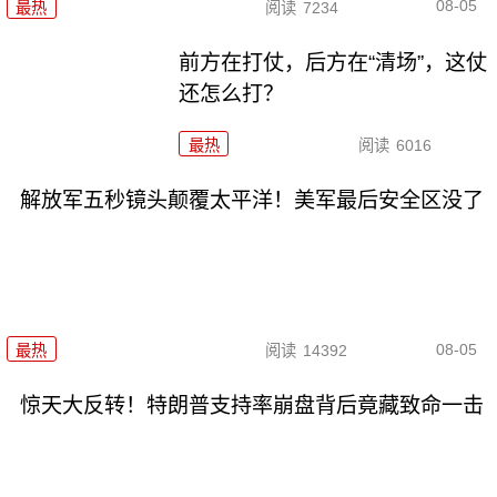
08-05
最热
阅读
7234
前方在打仗，后方在“清场”，这仗
还怎么打？
最热
阅读
6016
解放军五秒镜头颠覆太平洋！美军最后安全区没了
08-05
最热
阅读
14392
惊天大反转！特朗普支持率崩盘背后竟藏致命一击