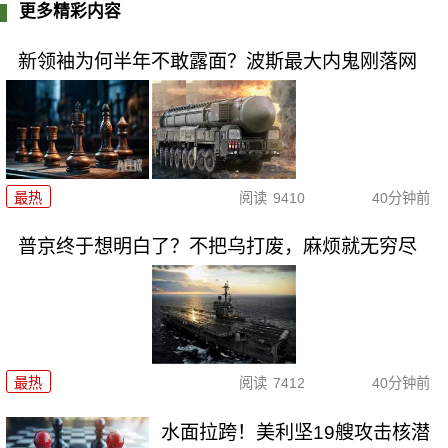
更多精彩内容
新领袖为何半年不敢露面？波斯最大内鬼刚落网
最热
阅读
9410
40分钟前
普京终于想明白了？不把乌打废，麻烦就无穷尽
最热
阅读
7412
40分钟前
水面拉跨！美利坚19艘攻击核潜