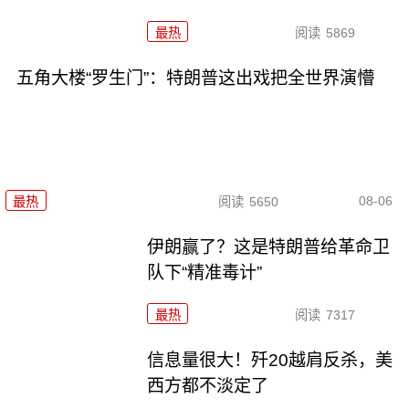
最热
阅读
5869
五角大楼“罗生门”：特朗普这出戏把全世界演懵
08-06
最热
阅读
5650
伊朗赢了？这是特朗普给革命卫
队下“精准毒计”
最热
阅读
7317
信息量很大！歼20越肩反杀，美
西方都不淡定了