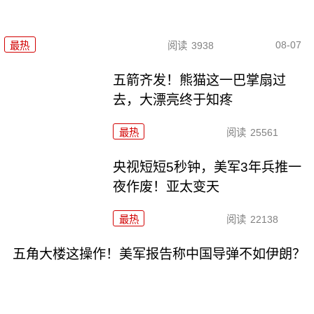
08-07
最热
阅读
3938
五箭齐发！熊猫这一巴掌扇过
去，大漂亮终于知疼
最热
阅读
25561
央视短短5秒钟，美军3年兵推一
夜作废！亚太变天
最热
阅读
22138
五角大楼这操作！美军报告称中国导弹不如伊朗？