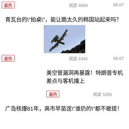
08-07
最热
阅读
6680
青瓦台的\"拍桌\"，能让跪太久的韩国站起来吗？
08-07
最热
阅读
6345
美空管漏洞再暴露！特朗普专机
差点与客机撞上
最热
阅读
5265
广岛核爆81年，高市早苗连\"谁扔的\"都不敢提！