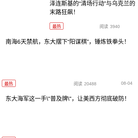
泽连斯基的“清场行动”与乌克兰的
末路狂飙！
最热
阅读
3940
南海6天禁航，东大摆下“阳谋棋”，锤炼铁拳头！
08-04
最热
阅读
20488
东大海军这一手\"普及牌\"，让美西方彻底破防！