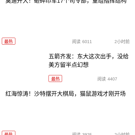
莫迪开大！砸碎印军17个司令部，重组指挥结构
最热
阅读
6011
2小时前
五箭齐发：东大这次出手，没给
美方留半点幻想
最热
阅读
4407
红海惊涛！沙特摆开大棋局，猫鼠游戏才刚开场
最热
阅读
3925
2小时前