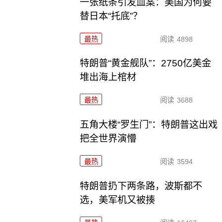
一张纸条引发血案：美国为何要
替日本“托底”？
最热
阅读
4898
特朗普“黄金舰队”：2750亿美金
堆出海上棺材
最热
阅读
3688
五角大楼“罗生门”：特朗普这出戏
把全世界演懵
最热
阅读
3594
特朗普扔下两条路，波斯都不
选，美军机又被揍