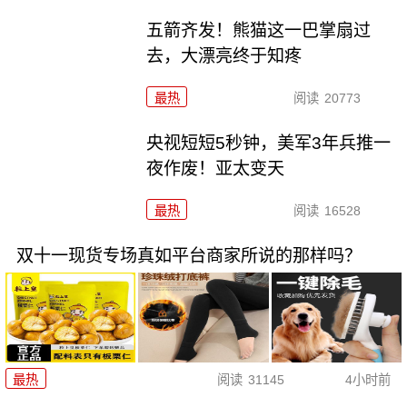
五箭齐发！熊猫这一巴掌扇过
去，大漂亮终于知疼
最热
阅读
20773
央视短短5秒钟，美军3年兵推一
夜作废！亚太变天
最热
阅读
16528
双十一现货专场真如平台商家所说的那样吗？
最热
阅读
31145
4小时前