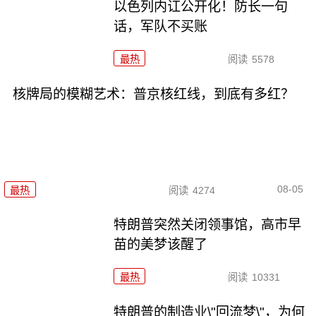
以色列内讧公开化！防长一句
话，军队不买账
最热
阅读
5578
核牌局的模糊艺术：普京核红线，到底有多红？
08-05
最热
阅读
4274
特朗普突然关闭领事馆，高市早
苗的美梦该醒了
最热
阅读
10331
特朗普的制造业\"回流梦\"，为何