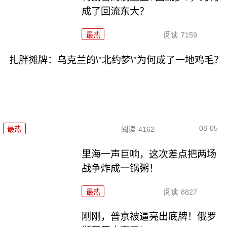
成了回流东大？
最热
阅读
7159
扎胖摊牌：乌克兰的\"北约梦\"为何成了一地鸡毛？
08-05
最热
阅读
4162
里海一声巨响，这次差点把两场
战争炸成一锅粥！
最热
阅读
8827
刚刚，普京被逼亮出底牌！俄罗