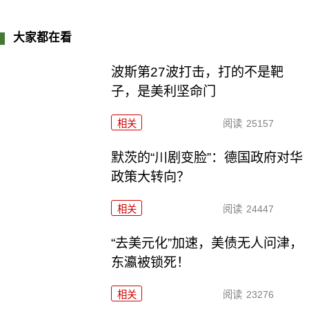
大家都在看
波斯第27波打击，打的不是靶
子，是美利坚命门
相关
阅读
25157
默茨的“川剧变脸”：德国政府对华
政策大转向？
相关
阅读
24447
“去美元化”加速，美债无人问津，
东瀛被锁死！
相关
阅读
23276