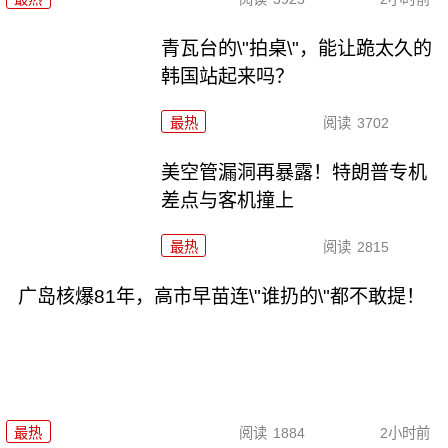
青瓦台的\"拍桌\"，能让跪太久的
韩国站起来吗？
最热
阅读
3702
美空管漏洞再暴露！特朗普专机
差点与客机撞上
最热
阅读
2815
广岛核爆81年，高市早苗连\"谁扔的\"都不敢提！
最热
阅读
1884
2小时前