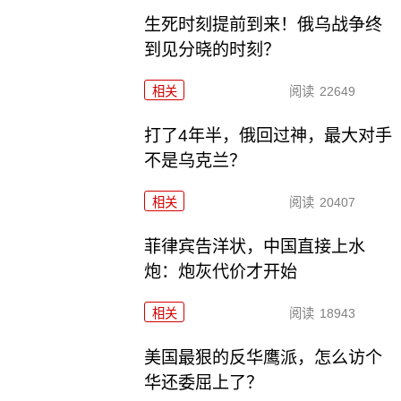
生死时刻提前到来！俄乌战争终
到见分晓的时刻？
相关
阅读
22649
打了4年半，俄回过神，最大对手
不是乌克兰？
相关
阅读
20407
菲律宾告洋状，中国直接上水
炮：炮灰代价才开始
相关
阅读
18943
美国最狠的反华鹰派，怎么访个
华还委屈上了？