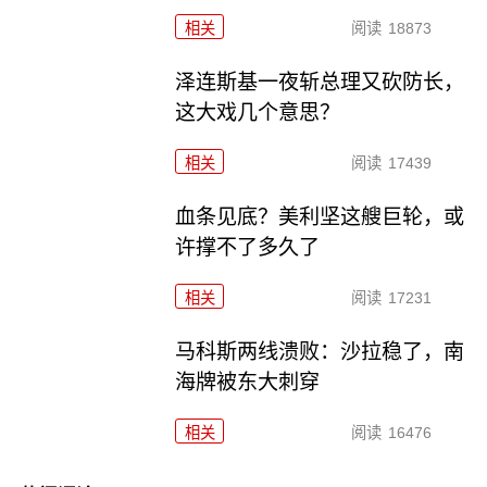
相关
阅读
18873
泽连斯基一夜斩总理又砍防长，
这大戏几个意思？
相关
阅读
17439
血条见底？美利坚这艘巨轮，或
许撑不了多久了
相关
阅读
17231
马科斯两线溃败：沙拉稳了，南
海牌被东大刺穿
相关
阅读
16476