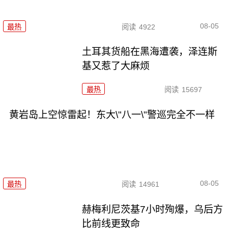
08-05
最热
阅读
4922
土耳其货船在黑海遭袭，泽连斯
基又惹了大麻烦
最热
阅读
15697
黄岩岛上空惊雷起！东大\"八一\"警巡完全不一样
08-05
最热
阅读
14961
赫梅利尼茨基7小时殉爆，乌后方
比前线更致命