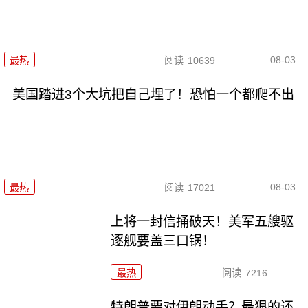
08-03
最热
阅读
10639
美国踏进3个大坑把自己埋了！恐怕一个都爬不出
08-03
最热
阅读
17021
上将一封信捅破天！美军五艘驱
逐舰要盖三口锅！
最热
阅读
7216
特朗普要对伊朗动手？最狠的还