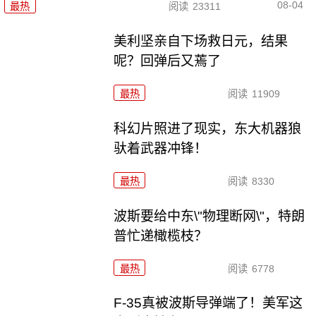
08-04
最热
阅读
23311
美利坚亲自下场救日元，结果
呢？回弹后又蔫了
最热
阅读
11909
科幻片照进了现实，东大机器狼
驮着武器冲锋！
最热
阅读
8330
波斯要给中东\"物理断网\"，特朗
普忙递橄榄枝？
最热
阅读
6778
F-35真被波斯导弹端了！美军这