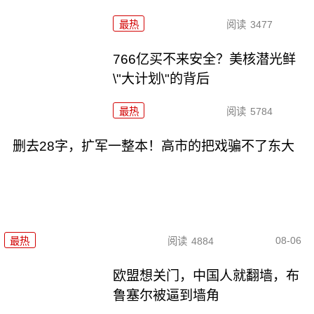
最热
阅读
3477
766亿买不来安全？美核潜光鲜
\"大计划\"的背后
最热
阅读
5784
删去28字，扩军一整本！高市的把戏骗不了东大
08-06
最热
阅读
4884
欧盟想关门，中国人就翻墙，布
鲁塞尔被逼到墙角