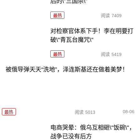
后的\"三国杀\"
最热
阅读
7409
对检察官体系下手！李在明要打
破\"青瓦台魔咒\"
最热
阅读
5419
被俄导弹天天“洗地”，泽连斯基还在做着美梦！
08-06
最热
阅读
5013
电商哭晕：俄乌互相砸\"饭碗\"，
战争已没有后方