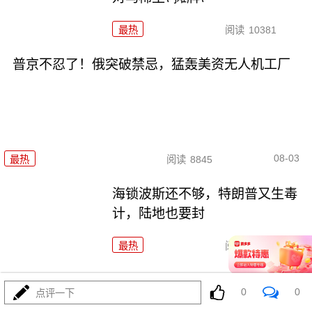
最热
阅读
10381
普京不忍了！俄突破禁忌，猛轰美资无人机工厂
08-03
最热
阅读
8845
海锁波斯还不够，特朗普又生毒
计，陆地也要封
最热
阅读
8690
4万吨老将压阵，054B新锐亮
0
0
点评一下
相：美菲仔细品品