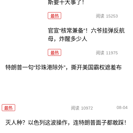
斯要干大事了！
最热
阅读
15253
官宣“核常兼备”！六爷挂弹反航
母，炸醒多少人
最热
阅读
11975
特朗普一句“珍珠港除外”，撕开美国霸权遮羞布
08-04
最热
阅读
10972
灭人种？以色列这波操作，连特朗普面子都敢踩！