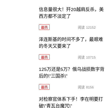
信息量很大！歼20越肩反杀，美
西方都不淡定了
最热
阅读
12152
泽连斯基的时间不多了，最艰难
的冬天又要来了
最热
阅读
10715
125万还是5万？俄乌战损数字背
后的\"三国杀\"
最热
阅读
8156
对检察官体系下手！李在明要打
破\"青瓦台魔咒\"