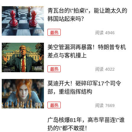
青瓦台的\"拍桌\"，能让跪太久的
韩国站起来吗？
最热
阅读
4946
美空管漏洞再暴露！特朗普专机
差点与客机撞上
最热
阅读
4022
莫迪开大！砸碎印军17个司令
部，重组指挥结构
最热
阅读
7669
广岛核爆81年，高市早苗连\"谁
扔的\"都不敢提！