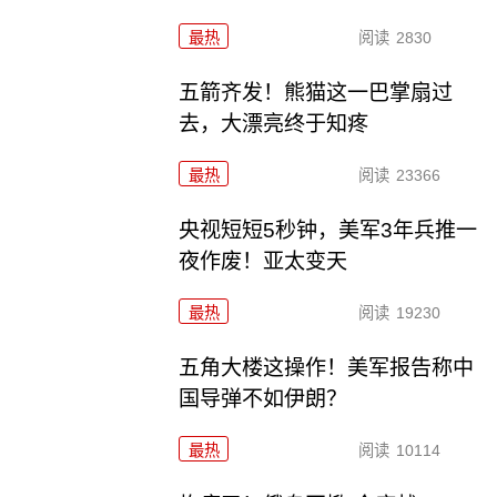
最热
阅读
2830
五箭齐发！熊猫这一巴掌扇过
去，大漂亮终于知疼
最热
阅读
23366
央视短短5秒钟，美军3年兵推一
夜作废！亚太变天
最热
阅读
19230
五角大楼这操作！美军报告称中
国导弹不如伊朗？
最热
阅读
10114