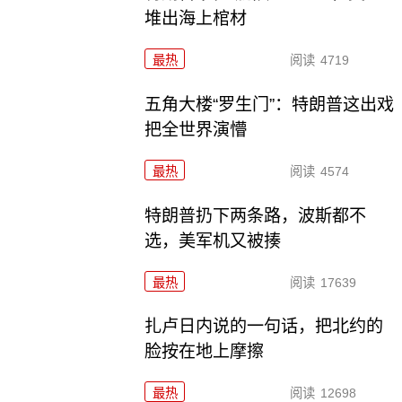
堆出海上棺材
最热
阅读
4719
五角大楼“罗生门”：特朗普这出戏
把全世界演懵
最热
阅读
4574
特朗普扔下两条路，波斯都不
选，美军机又被揍
最热
阅读
17639
扎卢日内说的一句话，把北约的
脸按在地上摩擦
最热
阅读
12698