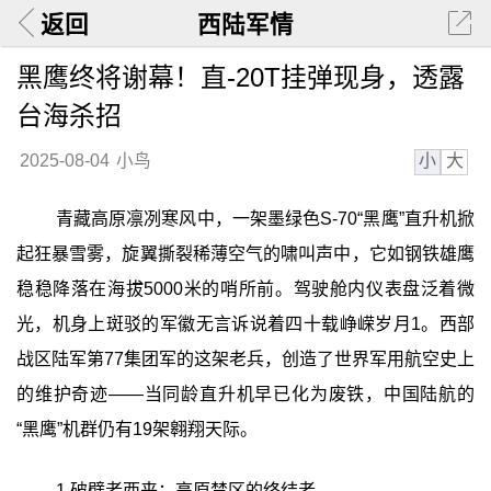
返回
西陆军情
黑鹰终将谢幕！直-20T挂弹现身，透露
台海杀招
小
大
2025-08-04
小鸟
青藏高原凛冽寒风中，一架墨绿色S-70“黑鹰”直升机掀
起狂暴雪雾，旋翼撕裂稀薄空气的啸叫声中，它如钢铁雄鹰
稳稳降落在海拔5000米的哨所前。驾驶舱内仪表盘泛着微
光，机身上斑驳的军徽无言诉说着四十载峥嵘岁月1。西部
战区陆军第77集团军的这架老兵，创造了世界军用航空史上
的维护奇迹——当同龄直升机早已化为废铁，中国陆航的
“黑鹰”机群仍有19架翱翔天际。
1 破壁者西来：高原禁区的终结者