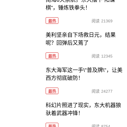
棋”，锤炼铁拳头！
最热
阅读
21369
美利坚亲自下场救日元，结果
呢？回弹后又蔫了
最热
阅读
12345
东大海军这一手\"普及牌\"，让美
西方彻底破防！
最热
阅读
24277
科幻片照进了现实，东大机器狼
驮着武器冲锋！
最热
阅读
8754