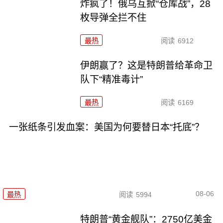
炸疯了！俄乌互掀“仓库战”，28
枚导弹全拦不住
最热
阅读
6912
伊朗赢了？这是特朗普给革命卫
队下“精准毒计”
最热
阅读
6169
一张纸条引发血案：美国为何要替日本“托底”？
08-06
最热
阅读
5994
特朗普“黄金舰队”：2750亿美金