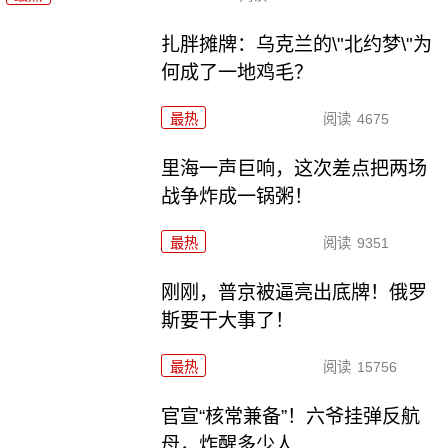
扎胖摊牌：乌克兰的\"北约梦\"为
何成了一地鸡毛？
最热
阅读
4675
里海一声巨响，这次差点把两场
战争炸成一锅粥！
最热
阅读
9351
刚刚，普京被逼亮出底牌！俄罗
斯要干大事了！
最热
阅读
15756
官宣“核常兼备”！六爷挂弹反航
母，炸醒多少人