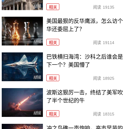
相关
阅读
19135
美国最狠的反华鹰派，怎么访个
华还委屈上了？
相关
阅读
19114
巴铁横扫海湾：沙科之后谁会是
下一个？美国懵了
相关
阅读
18925
波斯这狠厉一击，终结了美军吹
了半个世纪的牛
相关
阅读
18315
冲之鸟礁一声炮响，高市早苗的