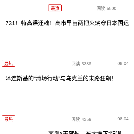
最热
阅读
5800
731！特高课还魂！高市早苗两把火烧穿日本国运
08-04
最热
阅读
5386
泽连斯基的“清场行动”与乌克兰的末路狂飙！
08-04
最热
阅读
4356
南海6天禁航，东大摆下“阳谋