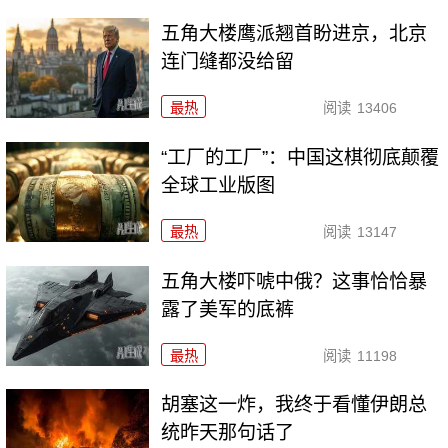
五角大楼鹰派翘首盼进京，北京
连门缝都没给留
最热
阅读
13406
“工厂的工厂”：中国这棋彻底颠覆
全球工业版图
最热
阅读
13147
五角大楼吓唬中俄？这事恰恰暴
露了美军的底裤
最热
阅读
11198
胡塞这一炸，我终于看懂伊朗总
统昨天那句话了