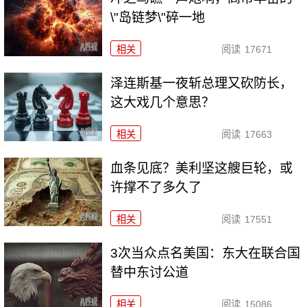
\"岛链梦\"碎一地
相关
阅读
17671
泽连斯基一夜斩总理又砍防长，
这大戏几个意思？
相关
阅读
17663
血条见底？美利坚这艘巨轮，或
许撑不了多久了
相关
阅读
17551
3次当众点名美国：东大在联合国
替中东讨公道
相关
阅读
15086