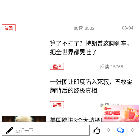
08-04
最热
阅读
8532
算了不打了？特朗普这脚刹车，
把全世界都晃吐了
最热
阅读
15768
一张图让印度陷入死寂，五枚金
牌背后的终极真相
最热
阅读
10966
美国踏进3个大坑把自己埋了！恐
怕一个都爬不出
0
0
点评一下