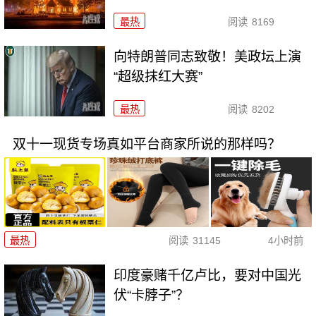
最热
阅读
8169
向特朗普同志致敬！美政坛上演
“超级抹红大赛”
最热
阅读
8202
双十一现货专场真如平台商家所说的那样吗？
最热
阅读
31145
4小时前
印度豪赌千亿卢比，要对中国光
伏“卡脖子”？