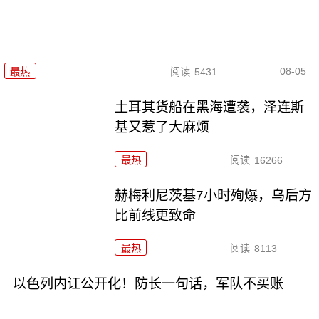
08-05
最热
阅读
5431
土耳其货船在黑海遭袭，泽连斯
基又惹了大麻烦
最热
阅读
16266
赫梅利尼茨基7小时殉爆，乌后方
比前线更致命
最热
阅读
8113
以色列内讧公开化！防长一句话，军队不买账