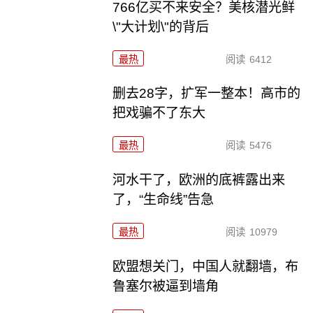
766亿买不来安全？美核潜光鲜
\"大计划\"的背后
最热
阅读
6412
删去28字，扩军一整本！高市的
把戏骗不了东大
最热
阅读
5476
河水干了，欧洲的底裤露出来
了，“生命线”告急
最热
阅读
10979
欧盟想关门，中国人就翻墙，布
鲁塞尔被逼到墙角