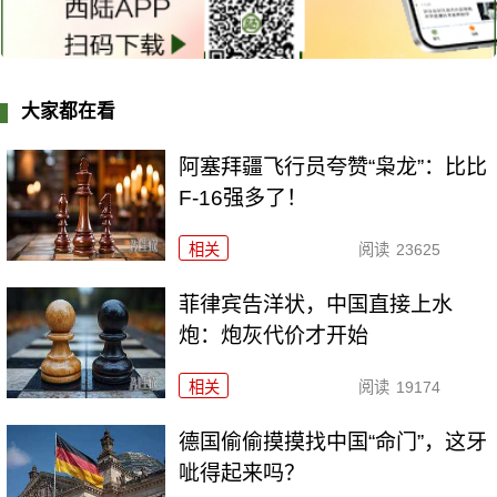
大家都在看
阿塞拜疆飞行员夸赞“枭龙”：比比
F-16强多了！
相关
阅读
23625
菲律宾告洋状，中国直接上水
炮：炮灰代价才开始
相关
阅读
19174
德国偷偷摸摸找中国“命门”，这牙
呲得起来吗？