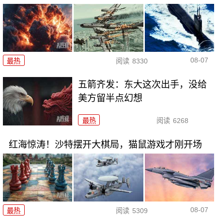
08-07
最热
阅读
8330
五箭齐发：东大这次出手，没给
美方留半点幻想
最热
阅读
6268
红海惊涛！沙特摆开大棋局，猫鼠游戏才刚开场
08-07
最热
阅读
5309