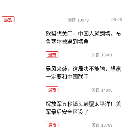
08-06
最热
阅读
10979
欧盟想关门，中国人就翻墙，布
鲁塞尔被逼到墙角
最热
阅读
16401
暴风来袭，这局决不能输，想赢
一定要和中国联手
最热
阅读
14936
解放军五秒镜头颠覆太平洋！美
军最后安全区没了
最热
阅读
13709