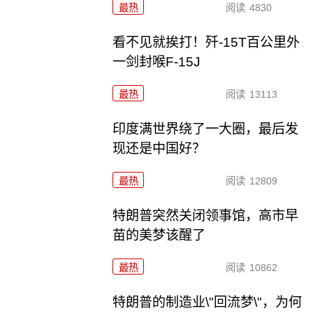
最热
阅读
4830
看不见就挨打！歼-15T百公里外
一剑封喉F-15J
最热
阅读
13113
印度满世界绕了一大圈，最后发
现还是中国好？
最热
阅读
12809
特朗普突然关闭领事馆，高市早
苗的美梦该醒了
最热
阅读
10862
特朗普的制造业\"回流梦\"，为何