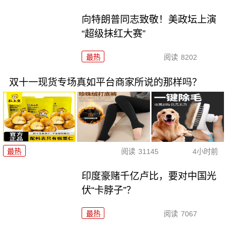
向特朗普同志致敬！美政坛上演
“超级抹红大赛”
最热
阅读
8202
双十一现货专场真如平台商家所说的那样吗？
最热
阅读
31145
4小时前
印度豪赌千亿卢比，要对中国光
伏“卡脖子”？
最热
阅读
7067