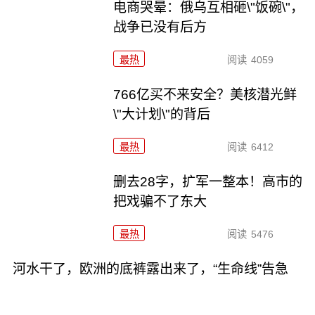
电商哭晕：俄乌互相砸\"饭碗\"，
战争已没有后方
最热
阅读
4059
766亿买不来安全？美核潜光鲜
\"大计划\"的背后
最热
阅读
6412
删去28字，扩军一整本！高市的
把戏骗不了东大
最热
阅读
5476
河水干了，欧洲的底裤露出来了，“生命线”告急