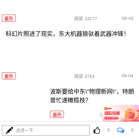
08-04
最热
阅读
24277
科幻片照进了现实，东大机器狼驮着武器冲锋！
08-04
最热
阅读
8754
波斯要给中东\"物理断网\"，特朗
普忙递橄榄枝？
最热
阅读
7204
F-35真被波斯导弹端了！美军这
0
0
点评一下
次到底输在哪