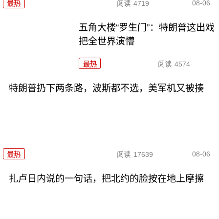
08-06
最热
阅读
4719
五角大楼“罗生门”：特朗普这出戏
把全世界演懵
最热
阅读
4574
特朗普扔下两条路，波斯都不选，美军机又被揍
08-06
最热
阅读
17639
扎卢日内说的一句话，把北约的脸按在地上摩擦