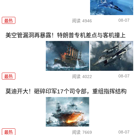
08-07
最热
阅读
4946
美空管漏洞再暴露！特朗普专机差点与客机撞上
08-07
最热
阅读
4022
莫迪开大！砸碎印军17个司令部，重组指挥结构
08-07
最热
阅读
7669