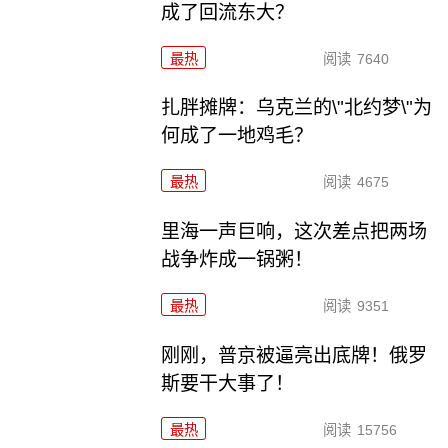
成了回流东大？
最热
阅读
7640
扎胖摊牌：乌克兰的\"北约梦\"为
何成了一地鸡毛？
最热
阅读
4675
里海一声巨响，这次差点把两场
战争炸成一锅粥！
最热
阅读
9351
刚刚，普京被逼亮出底牌！俄罗
斯要干大事了！
最热
阅读
15756