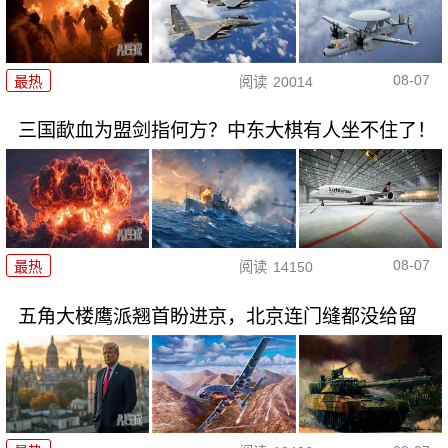
08-07
最热
阅读
20014
三国歃血为盟剑指何方？中东大棋有人坐不住了！
08-07
最热
阅读
14150
五角大楼鹰派翘首盼进京，北京连门缝都没给留