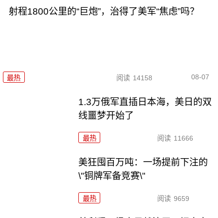
射程1800公里的“巨炮”，治得了美军“焦虑”吗？
08-07
最热
阅读
14158
1.3万俄军直插日本海，美日的双
线噩梦开始了
最热
阅读
11666
美狂囤百万吨：一场提前下注的
\"铜牌军备竞赛\"
最热
阅读
9659