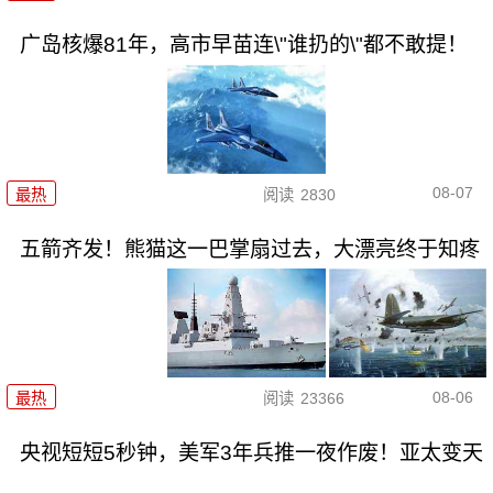
广岛核爆81年，高市早苗连\"谁扔的\"都不敢提！
08-07
最热
阅读
2830
五箭齐发！熊猫这一巴掌扇过去，大漂亮终于知疼
08-06
最热
阅读
23366
央视短短5秒钟，美军3年兵推一夜作废！亚太变天