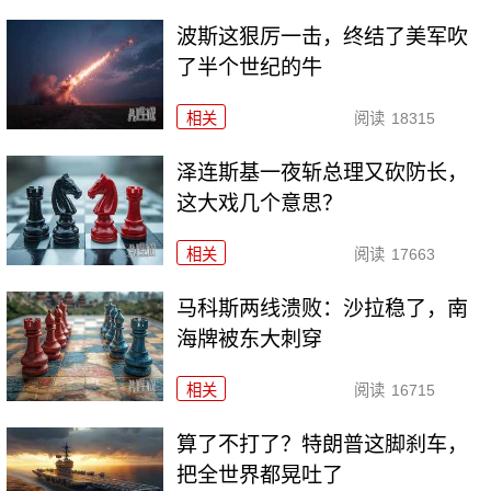
波斯这狠厉一击，终结了美军吹
了半个世纪的牛
相关
阅读
18315
泽连斯基一夜斩总理又砍防长，
这大戏几个意思？
相关
阅读
17663
马科斯两线溃败：沙拉稳了，南
海牌被东大刺穿
相关
阅读
16715
算了不打了？特朗普这脚刹车，
把全世界都晃吐了