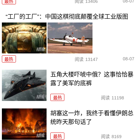
08-07
最热
阅读
13406
“工厂的工厂”：中国这棋彻底颠覆全球工业版图
08-07
最热
阅读
13147
五角大楼吓唬中俄？这事恰恰暴
露了美军的底裤
最热
阅读
11198
胡塞这一炸，我终于看懂伊朗总
统昨天那句话了
最热
阅读
8169