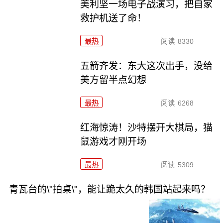
美利坚一场电子战演习，把自家
救护机送了命！
最热
阅读
8330
五箭齐发：东大这次出手，没给
美方留半点幻想
最热
阅读
6268
红海惊涛！沙特摆开大棋局，猫
鼠游戏才刚开场
最热
阅读
5309
青瓦台的\"拍桌\"，能让跪太久的韩国站起来吗？