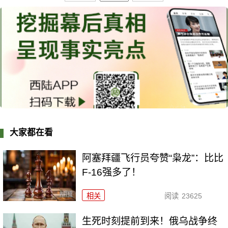
大家都在看
阿塞拜疆飞行员夸赞“枭龙”：比比
F-16强多了！
相关
阅读
23625
生死时刻提前到来！俄乌战争终