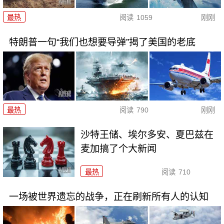
最热
阅读
1059
刚刚
特朗普一句“我们也想要导弹”揭了美国的老底
最热
阅读
790
刚刚
沙特王储、埃尔多安、夏巴兹在
麦加搞了个大新闻
最热
阅读
710
一场被世界遗忘的战争，正在刷新所有人的认知