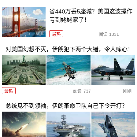
省440万丢5座城？美国这波操作
亏到姥姥家了！
最热
阅读
1331
对美国幻想不灭，伊朗犯下两个大错，令人痛心！
最热
阅读
737
刚刚
总统见不到领袖，伊朗革命卫队自己下令开打？