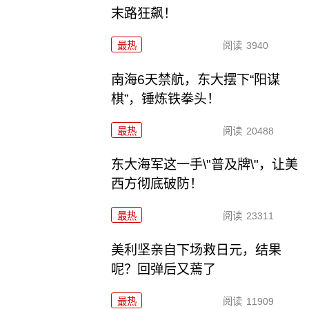
末路狂飙！
最热
阅读
3940
南海6天禁航，东大摆下“阳谋
棋”，锤炼铁拳头！
最热
阅读
20488
东大海军这一手\"普及牌\"，让美
西方彻底破防！
最热
阅读
23311
美利坚亲自下场救日元，结果
呢？回弹后又蔫了
最热
阅读
11909