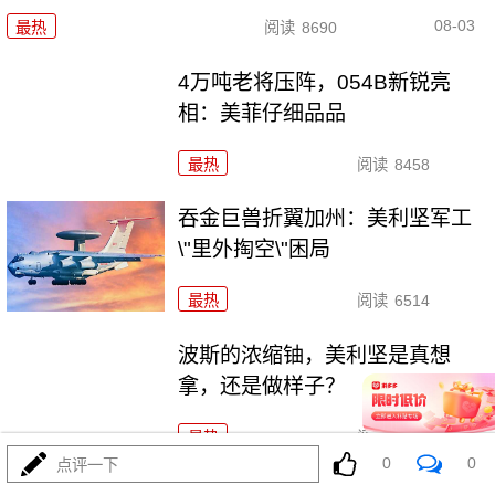
08-03
最热
阅读
8690
4万吨老将压阵，054B新锐亮
相：美菲仔细品品
最热
阅读
8458
吞金巨兽折翼加州：美利坚军工
\"里外掏空\"困局
最热
阅读
6514
波斯的浓缩铀，美利坚是真想
拿，还是做样子？
最热
阅读
4451
0
0
点评一下
西班牙在北非的那块飞地休达，为何突然炸了锅