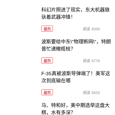
科幻片照进了现实，东大机器狼
驮着武器冲锋！
最热
阅读
8330
波斯要给中东\"物理断网\"，特朗
普忙递橄榄枝？
最热
阅读
6778
F-35真被波斯导弹端了！美军这
次到底输在哪
最热
阅读
6633
马、特和好，美中期选举这盘大
棋，水有多深？