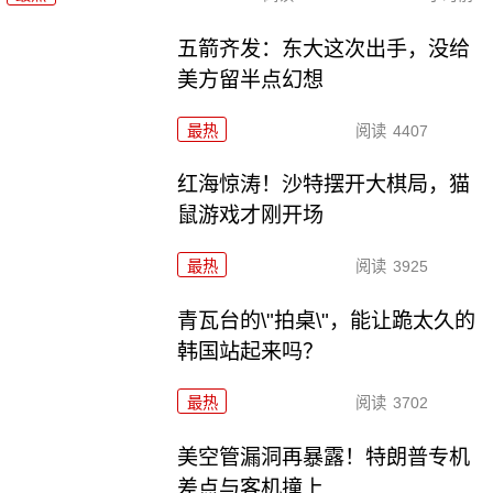
五箭齐发：东大这次出手，没给
美方留半点幻想
最热
阅读
4407
红海惊涛！沙特摆开大棋局，猫
鼠游戏才刚开场
最热
阅读
3925
青瓦台的\"拍桌\"，能让跪太久的
韩国站起来吗？
最热
阅读
3702
美空管漏洞再暴露！特朗普专机
差点与客机撞上