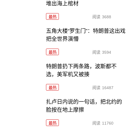
堆出海上棺材
最热
阅读
3688
五角大楼“罗生门”：特朗普这出戏
把全世界演懵
最热
阅读
3594
特朗普扔下两条路，波斯都不
选，美军机又被揍
最热
阅读
16487
扎卢日内说的一句话，把北约的
脸按在地上摩擦
最热
阅读
11760