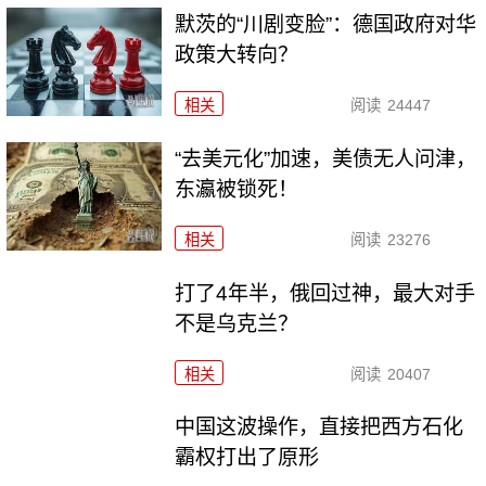
默茨的“川剧变脸”：德国政府对华
政策大转向？
相关
阅读
24447
“去美元化”加速，美债无人问津，
东瀛被锁死！
相关
阅读
23276
打了4年半，俄回过神，最大对手
不是乌克兰？
相关
阅读
20407
中国这波操作，直接把西方石化
霸权打出了原形