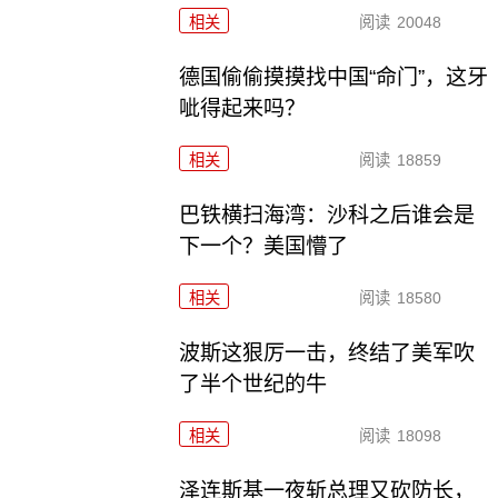
相关
阅读
20048
德国偷偷摸摸找中国“命门”，这牙
呲得起来吗？
相关
阅读
18859
巴铁横扫海湾：沙科之后谁会是
下一个？美国懵了
相关
阅读
18580
波斯这狠厉一击，终结了美军吹
了半个世纪的牛
相关
阅读
18098
泽连斯基一夜斩总理又砍防长，