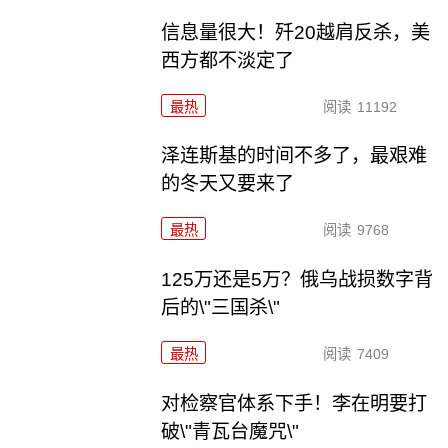
信息量很大！歼20越肩反杀，美
西方都不淡定了
最热
阅读
11192
泽连斯基的时间不多了，最艰难
的冬天又要来了
最热
阅读
9768
125万还是5万？俄乌战损数字背
后的\"三国杀\"
最热
阅读
7409
对检察官体系下手！李在明要打
破\"青瓦台魔咒\"