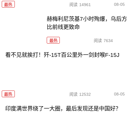
08-05
最热
阅读
14961
赫梅利尼茨基7小时殉爆，乌后方
比前线更致命
最热
阅读
7634
看不见就挨打！歼-15T百公里外一剑封喉F-15J
08-05
最热
阅读
12532
印度满世界绕了一大圈，最后发现还是中国好？