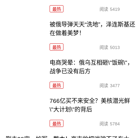
最热
阅读
5419
被俄导弹天天“洗地”，泽连斯基还
在做着美梦！
最热
阅读
5013
电商哭晕：俄乌互相砸\"饭碗\"，
战争已没有后方
最热
阅读
3477
766亿买不来安全？美核潜光鲜
\"大计划\"的背后
最热
阅读
5784