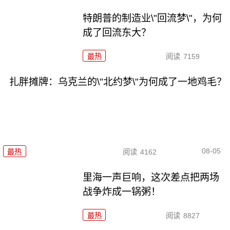
特朗普的制造业\"回流梦\"，为何
成了回流东大？
最热
阅读
7159
扎胖摊牌：乌克兰的\"北约梦\"为何成了一地鸡毛？
08-05
最热
阅读
4162
里海一声巨响，这次差点把两场
战争炸成一锅粥！
最热
阅读
8827