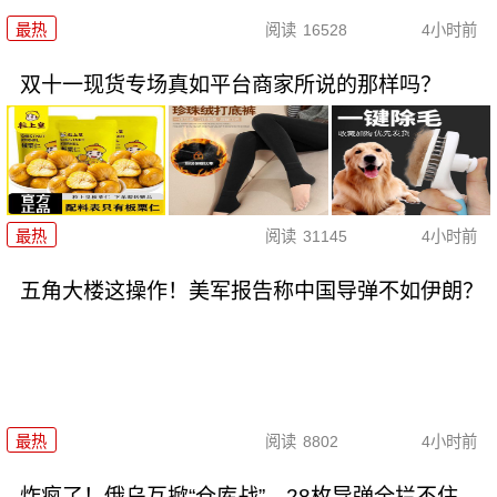
最热
阅读
16528
4小时前
双十一现货专场真如平台商家所说的那样吗？
最热
阅读
31145
4小时前
五角大楼这操作！美军报告称中国导弹不如伊朗？
最热
阅读
8802
4小时前
炸疯了！俄乌互掀“仓库战”，28枚导弹全拦不住