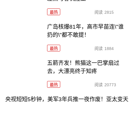
最热
阅读
2815
广岛核爆81年，高市早苗连\"谁
扔的\"都不敢提！
最热
阅读
1884
五箭齐发！熊猫这一巴掌扇过
去，大漂亮终于知疼
最热
阅读
20773
央视短短5秒钟，美军3年兵推一夜作废！亚太变天