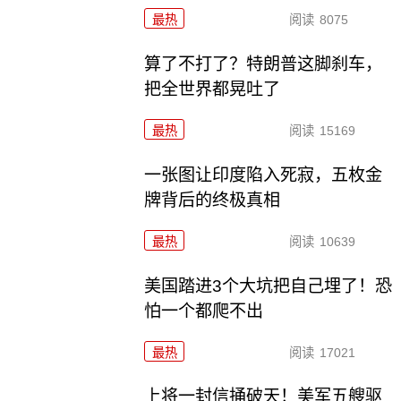
最热
阅读
8075
算了不打了？特朗普这脚刹车，
把全世界都晃吐了
最热
阅读
15169
一张图让印度陷入死寂，五枚金
牌背后的终极真相
最热
阅读
10639
美国踏进3个大坑把自己埋了！恐
怕一个都爬不出
最热
阅读
17021
上将一封信捅破天！美军五艘驱