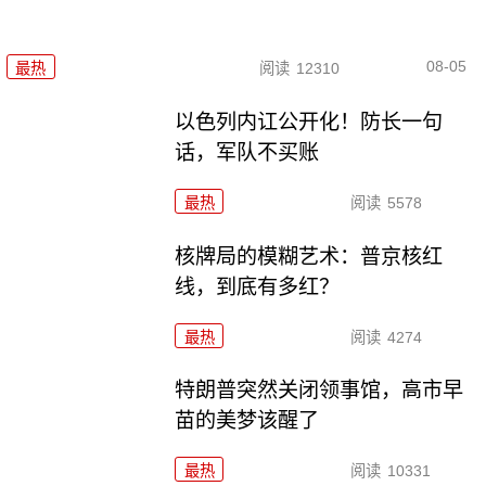
08-05
最热
阅读
12310
以色列内讧公开化！防长一句
话，军队不买账
最热
阅读
5578
核牌局的模糊艺术：普京核红
线，到底有多红？
最热
阅读
4274
特朗普突然关闭领事馆，高市早
苗的美梦该醒了
最热
阅读
10331