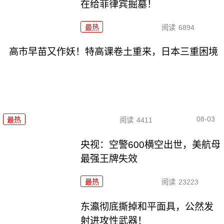
在给菲律宾掘墓！
最热
阅读
6894
高市早苗又作妖！特高课卷土重来，日本三重困境
08-03
最热
阅读
4411
央视：空警600横空出世，美航母
最强王牌失效
最热
阅读
23223
东瀛彻底撕掉和平面具，公然发
射进攻性武器！