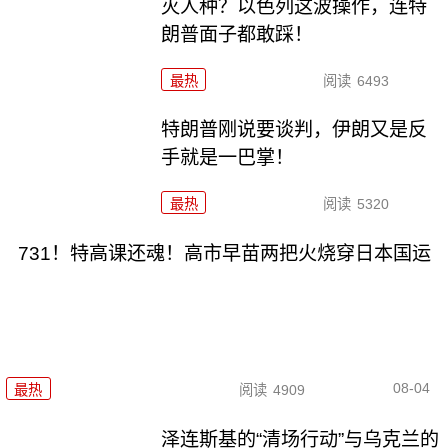
灭人种？以色列这波操作，连特
朗普面子都敢踩！
最热
阅读
6493
特朗普刚说要谈判，伊朗又是反
手就是一巴掌！
最热
阅读
5320
731！特高课还魂！高市早苗两把火烧穿日本国运
08-04
最热
阅读
4909
泽连斯基的“清场行动”与乌克兰的