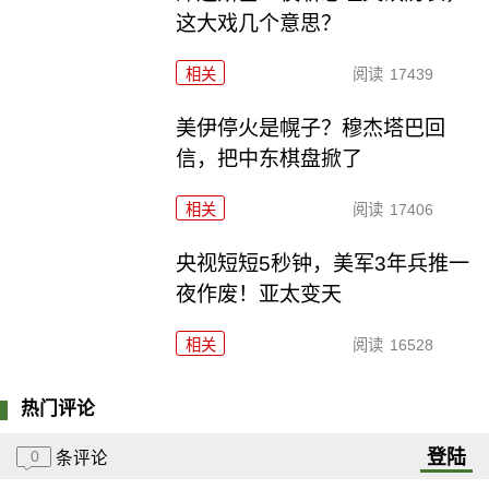
这大戏几个意思？
相关
阅读
17439
美伊停火是幌子？穆杰塔巴回
信，把中东棋盘掀了
相关
阅读
17406
央视短短5秒钟，美军3年兵推一
夜作废！亚太变天
相关
阅读
16528
热门评论
登陆
0
条评论