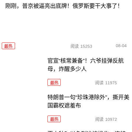
刚刚，普京被逼亮出底牌！俄罗斯要干大事了！
08-04
最热
阅读
15253
官宣“核常兼备”！六爷挂弹反航
母，炸醒多少人
最热
阅读
11975
特朗普一句“珍珠港除外”，撕开美
国霸权遮羞布
最热
阅读
10972