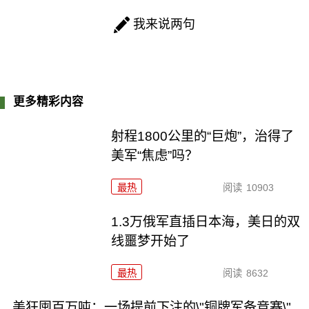
我来说两句
更多精彩内容
射程1800公里的“巨炮”，治得了
美军“焦虑”吗？
最热
阅读
10903
1.3万俄军直插日本海，美日的双
线噩梦开始了
最热
阅读
8632
美狂囤百万吨：一场提前下注的\"铜牌军备竞赛\"