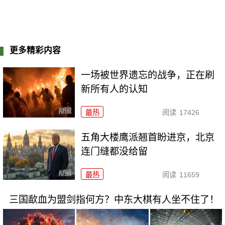
更多精彩内容
一场被世界遗忘的战争，正在刷
新所有人的认知
最热
阅读
17426
五角大楼鹰派翘首盼进京，北京
连门缝都没给留
最热
阅读
11659
三国歃血为盟剑指何方？中东大棋有人坐不住了！