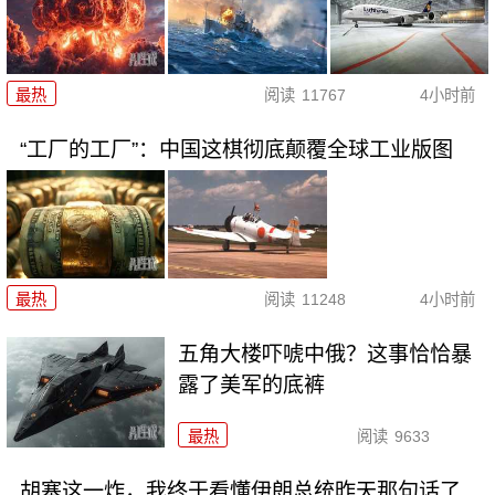
最热
阅读
11767
4小时前
“工厂的工厂”：中国这棋彻底颠覆全球工业版图
最热
阅读
11248
4小时前
五角大楼吓唬中俄？这事恰恰暴
露了美军的底裤
最热
阅读
9633
胡塞这一炸，我终于看懂伊朗总统昨天那句话了