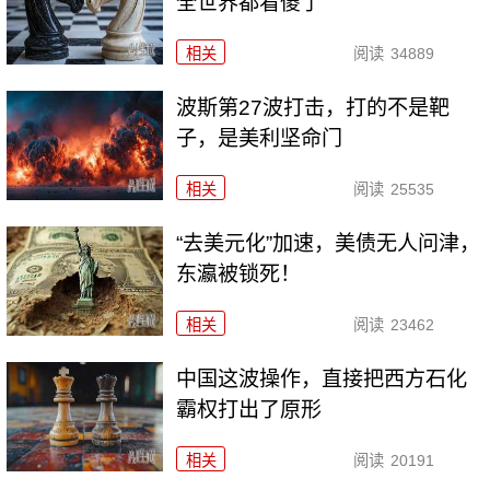
全世界都看傻了
相关
阅读
34889
波斯第27波打击，打的不是靶
子，是美利坚命门
相关
阅读
25535
“去美元化”加速，美债无人问津，
东瀛被锁死！
相关
阅读
23462
中国这波操作，直接把西方石化
霸权打出了原形
相关
阅读
20191