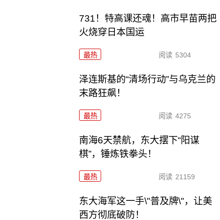
731！特高课还魂！高市早苗两把
火烧穿日本国运
最热
阅读
5304
泽连斯基的“清场行动”与乌克兰的
末路狂飙！
最热
阅读
4275
南海6天禁航，东大摆下“阳谋
棋”，锤炼铁拳头！
最热
阅读
21159
东大海军这一手\"普及牌\"，让美
西方彻底破防！