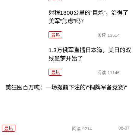
射程1800公里的“巨炮”，治得了
美军“焦虑”吗？
最热
阅读
13614
1.3万俄军直插日本海，美日的双
线噩梦开始了
最热
阅读
11146
美狂囤百万吨：一场提前下注的\"铜牌军备竞赛\"
08-07
最热
阅读
9214