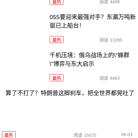
最热
阅读
4498
055要迎来最强对手？东瀛万吨新
驱已上船台！
最热
阅读
11095
千机压境：俄乌战场上的\"蜂群
\"博弈与东大启示
最热
阅读
8463
算了不打了？特朗普这脚刹车，把全世界都晃吐了
08-03
最热
阅读
15675