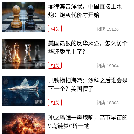
菲律宾告洋状，中国直接上水
炮：炮灰代价才开始
相关
阅读
19128
美国最狠的反华鹰派，怎么访个
华还委屈上了？
相关
阅读
19064
巴铁横扫海湾：沙科之后谁会是
下一个？美国懵了
相关
阅读
18863
冲之鸟礁一声炮响，高市早苗的
\"岛链梦\"碎一地