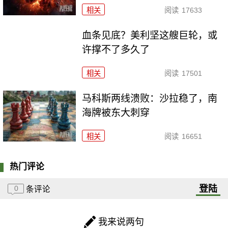
相关
阅读
17633
血条见底？美利坚这艘巨轮，或
许撑不了多久了
相关
阅读
17501
马科斯两线溃败：沙拉稳了，南
海牌被东大刺穿
相关
阅读
16651
热门评论
登陆
0
条评论
我来说两句