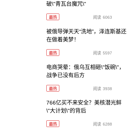
破\"青瓦台魔咒\"
最热
阅读
6063
被俄导弹天天“洗地”，泽连斯基还
在做着美梦！
最热
阅读
5597
电商哭晕：俄乌互相砸\"饭碗\"，
战争已没有后方
最热
阅读
3938
766亿买不来安全？美核潜光鲜
\"大计划\"的背后
最热
阅读
6288