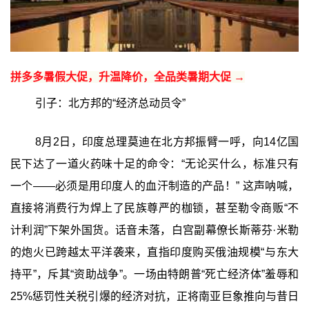
拼多多暑假大促，升温降价，全品类暑期大促 →
引子：北方邦的“经济总动员令”
8月2日，印度总理莫迪在北方邦振臂一呼，向14亿国
民下达了一道火药味十足的命令：“无论买什么，标准只有
一个——必须是用印度人的血汗制造的产品！” 这声呐喊，
直接将消费行为焊上了民族尊严的枷锁，甚至勒令商贩“不
计利润”下架外国货。话音未落，白宫副幕僚长斯蒂芬·米勒
的炮火已跨越太平洋袭来，直指印度购买俄油规模“与东大
持平”，斥其“资助战争”。一场由特朗普“死亡经济体”羞辱和
25%惩罚性关税引爆的经济对抗，正将南亚巨象推向与昔日