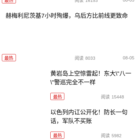
最热
阅读
16153
赫梅利尼茨基7小时殉爆，乌后方比前线更致命
08-05
最热
阅读
8033
黄岩岛上空惊雷起！东大\"八一
\"警巡完全不一样
最热
阅读
15448
以色列内讧公开化！防长一句
话，军队不买账
最热
阅读
5982