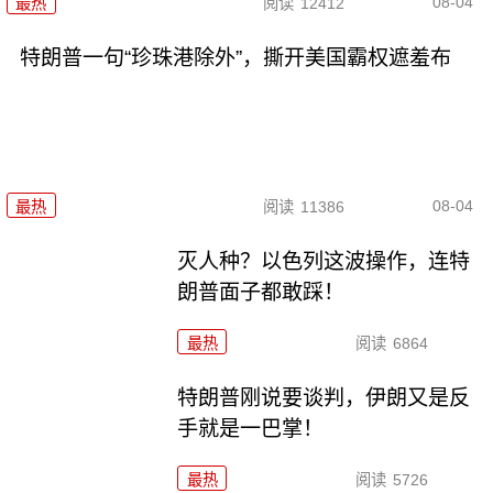
08-04
最热
阅读
12412
特朗普一句“珍珠港除外”，撕开美国霸权遮羞布
08-04
最热
阅读
11386
灭人种？以色列这波操作，连特
朗普面子都敢踩！
最热
阅读
6864
特朗普刚说要谈判，伊朗又是反
手就是一巴掌！
最热
阅读
5726