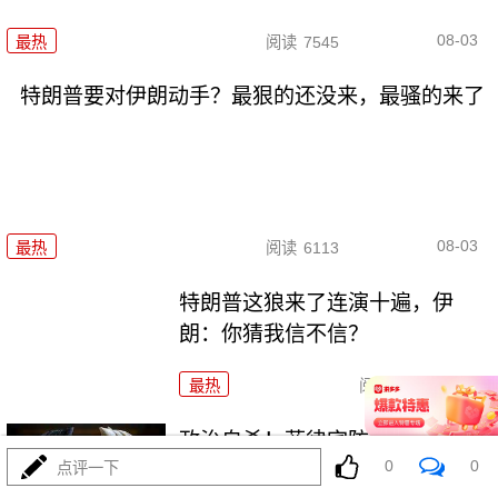
08-03
最热
阅读
7545
特朗普要对伊朗动手？最狠的还没来，最骚的来了
08-03
最热
阅读
6113
特朗普这狼来了连演十遍，伊
朗：你猜我信不信？
最热
阅读
5353
政治自杀！菲律宾防长，你这是
0
0
点评一下
在给菲律宾掘墓！