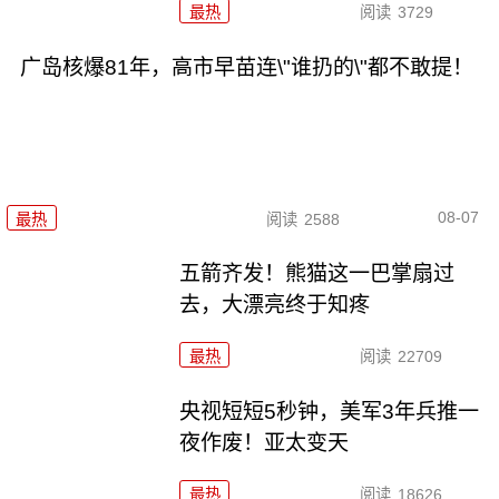
最热
阅读
3729
广岛核爆81年，高市早苗连\"谁扔的\"都不敢提！
08-07
最热
阅读
2588
五箭齐发！熊猫这一巴掌扇过
去，大漂亮终于知疼
最热
阅读
22709
央视短短5秒钟，美军3年兵推一
夜作废！亚太变天
最热
阅读
18626