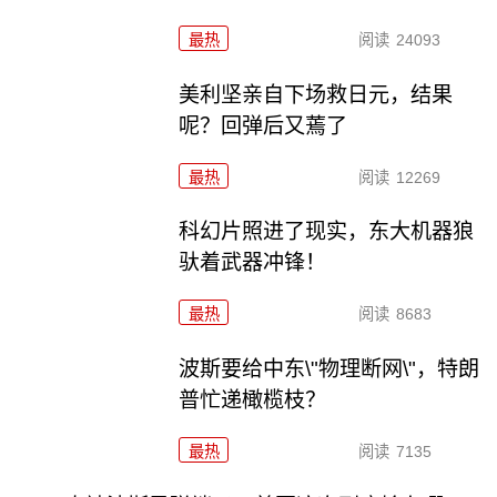
最热
阅读
24093
美利坚亲自下场救日元，结果
呢？回弹后又蔫了
最热
阅读
12269
科幻片照进了现实，东大机器狼
驮着武器冲锋！
最热
阅读
8683
波斯要给中东\"物理断网\"，特朗
普忙递橄榄枝？
最热
阅读
7135