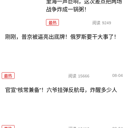
里海一声巨响，这次差点把两场
战争炸成一锅粥！
最热
阅读
9249
刚刚，普京被逼亮出底牌！俄罗斯要干大事了！
08-04
最热
阅读
15666
官宣“核常兼备”！六爷挂弹反航母，炸醒多少人