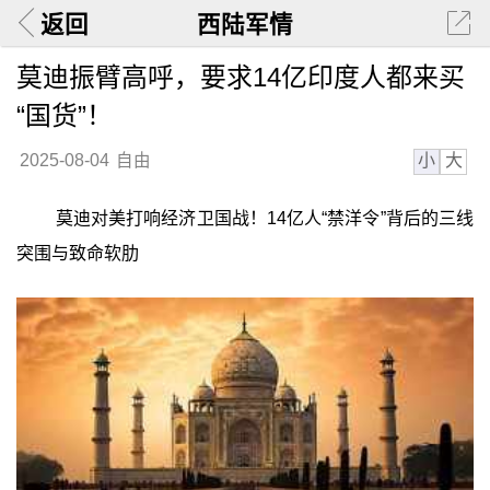
返回
西陆军情
莫迪振臂高呼，要求14亿印度人都来买
“国货”！
小
大
2025-08-04
自由
莫迪对美打响经济卫国战！14亿人“禁洋令”背后的三线
突围与致命软肋