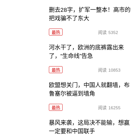
删去28字，扩军一整本！高市的
把戏骗不了东大
最热
阅读
5352
河水干了，欧洲的底裤露出来
了，“生命线”告急
最热
阅读
10853
欧盟想关门，中国人就翻墙，布
鲁塞尔被逼到墙角
最热
阅读
16255
暴风来袭，这局决不能输，想赢
一定要和中国联手