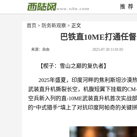
推荐
首页
>
防务新观察
> 正文
巴铁直10ME打通任
来源：自由
2025-07-30 11:01:05
【楔子：雪山之巅的复仇者】
2025年盛夏，印度河畔的焦利斯坦沙
武装直升机撕裂长空，机腹短翼下挂载的CM-
空兵新入列的直-10ME武装直升机首次实
的“中式猎手”填上了对抗印度阿帕奇的关键