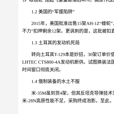
1F“眼镜蛇”连起飞重量都落后40%，高原作
1.2 美国的“军援陷阱”
2015年，美国批准出售15架AH-1Z“
不力”扣押剩余12架。更讽刺的是，这批被扣
1.3 土耳其的发动机死局
转向土耳其T-129本是妙招，30架订单价
LHTEC CTS800-4A发动机断供。试图
时间窗口彻底关闭。
1.4 俄制装备的水土不服
米-35M虽到货4架，但其反坦克导弹技
米-28N高原性能不足，采购终成泡影。至此