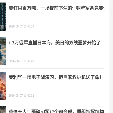
美狂囤百万吨：一场提前下注的\"铜牌军备竞赛\"
2026-08-07 11:45:24
1.3万俄军直插日本海，美日的双线噩梦开始了
2026-08-07 11:32:43
美利坚一场电子战演习，把自家救护机送了命！
2026-08-07 11:40:32
莫迪开大！砸碎印军17个司令部，重组指挥结构