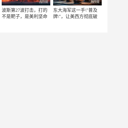
波斯第27波打击，打的
东大海军这一手\"普及
不是靶子，是美利坚命
牌\"，让美西方彻底破
门
防！