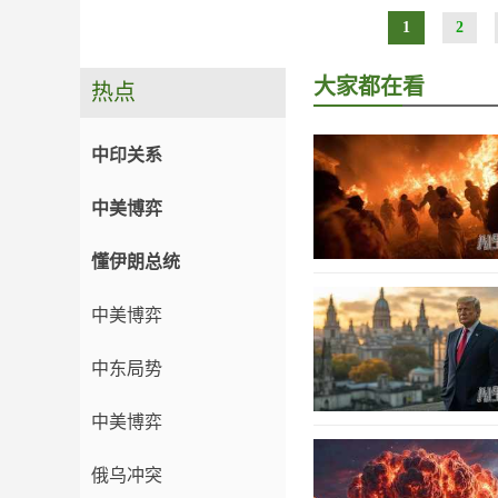
1
2
大家都在看
热点
中印关系
中美博弈
懂伊朗总统
中美博弈
中东局势
中美博弈
俄乌冲突