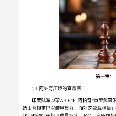
第一章：
1.1 阿帕奇压境的窒息感
印度陆军22架AH-64E“阿帕奇”重型武
透山脊锁定巴军装甲集群。面对这款载弹量1.