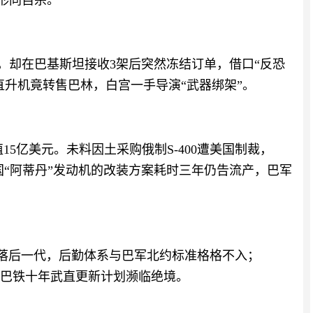
战形同自杀。
蝰蛇”，却在巴基斯坦接收3架后突然冻结订单，借口“反恐
直升机竟转售巴林，白宫一手导演“武器绑架”。
值15亿美元。未料因土采购俄制S-400遭美国制裁，
换装法国“阿蒂丹”发动机的改装方案耗时三年仍告流产，巴军
术落后一代，后勤体系与巴军北约标准格格不入；
，巴铁十年武直更新计划濒临绝境。