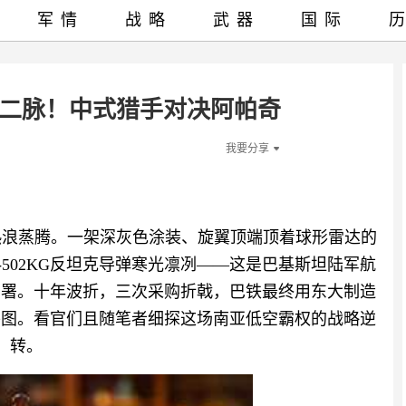
军情
战略
武器
国际
督二脉！中式猎手对决阿帕奇
我要分享
漠热浪蒸腾。一架深灰色涂装、旋翼顶端顶着球形雷达的
502KG反坦克导弹寒光凛冽——这是巴基斯坦陆军航
战部署。十年波折，三次采购折戟，巴铁最终用东大制造
拼图。看官们且随笔者细探这场南亚低空霸权的战略逆
转。