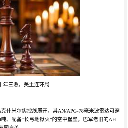
十年三败，美土连环局
直沿克什米尔实控线展开，其AN/APG-78毫米波雷达可穿
4吨、配备“长弓地狱火”的空中堡垒，巴军老旧的AH-