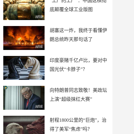
“工厂的工厂”：中国这棋彻
底颠覆全球工业版图
胡塞这一炸，我终于看懂伊
朗总统昨天那句话了
印度豪赌千亿卢比，要对中
国光伏“卡脖子”？
向特朗普同志致敬！美政坛
上演“超级抹红大赛”
射程1800公里的“巨炮”，治
得了美军“焦虑”吗？