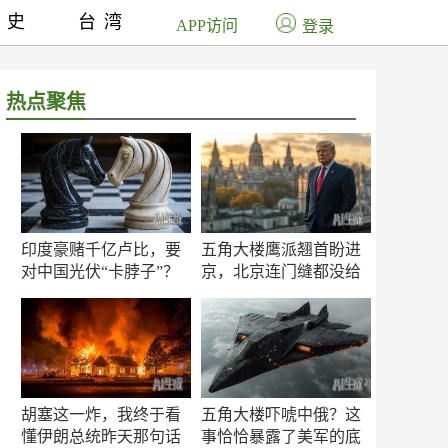
历史
台湾
APP访问
登录
热点聚焦
印度豪赌千亿卢比，要
五角大楼鹰派翘首盼进
对中国光伏“卡脖子”？
京，北京连门缝都没给
留
胡塞这一炸，我终于看
五角大楼吓唬中俄？这
懂伊朗总统昨天那句话
事恰恰暴露了美军的底