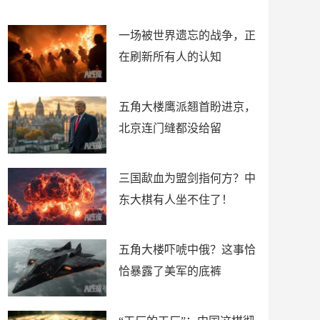
了
裤
一场被世界遗忘的战争，正
在刷新所有人的认知
五角大楼鹰派翘首盼进京，
北京连门缝都没给留
三国歃血为盟剑指何方？中
东大棋有人坐不住了！
五角大楼吓唬中俄？这事恰
恰暴露了美军的底裤