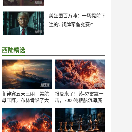
美狂囤百万吨：一场提前下
注的\"铜牌军备竞赛\"
西陆精选
菲律宾五天三闹，美航
报复来了！苏-57雷霆一
母压阵，布林肯说了大
击，7000吨粮船沉海底
实话