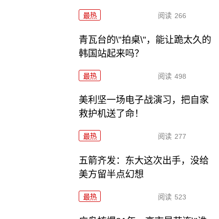
最热
阅读
266
青瓦台的\"拍桌\"，能让跪太久的
韩国站起来吗？
最热
阅读
498
美利坚一场电子战演习，把自家
救护机送了命！
最热
阅读
277
五箭齐发：东大这次出手，没给
美方留半点幻想
最热
阅读
523