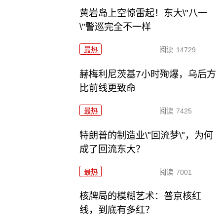
黄岩岛上空惊雷起！东大\"八一
\"警巡完全不一样
最热
阅读
14729
赫梅利尼茨基7小时殉爆，乌后方
比前线更致命
最热
阅读
7425
特朗普的制造业\"回流梦\"，为何
成了回流东大？
最热
阅读
7001
核牌局的模糊艺术：普京核红
线，到底有多红？