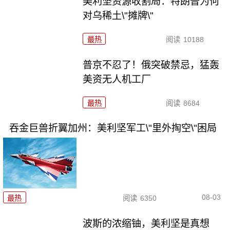
美利坚资源收割局：特朗普为何
对乌稀土\"摊牌\"
最热
阅读
10188
普京不忍了！俄突破禁忌，猛轰
美资无人机工厂
最热
阅读
8684
吞金巨兽折翼加州：美利坚军工\"里外掏空\"困局
08-03
最热
阅读
6350
波斯的浓缩铀，美利坚是真想