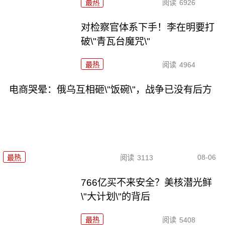
最热
阅读
6926
对检察官体系下手！李在明要打
破\"青瓦台魔咒\"
最热
阅读
4964
电商哭晕：俄乌互相砸\"饭碗\"，战争已没有后方
08-06
最热
阅读
3113
766亿买不来安全？美核潜光鲜
\"大计划\"的背后
最热
阅读
5408