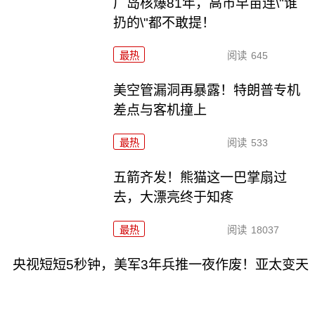
广岛核爆81年，高市早苗连\"谁
扔的\"都不敢提！
最热
阅读
645
美空管漏洞再暴露！特朗普专机
差点与客机撞上
最热
阅读
533
五箭齐发！熊猫这一巴掌扇过
去，大漂亮终于知疼
最热
阅读
18037
央视短短5秒钟，美军3年兵推一夜作废！亚太变天