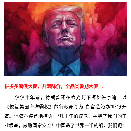
拼多多暑假大促，升温降价，全品类暑期大促 →
仅仅半年前，特朗普还在镁光灯下挥舞签字笔，以
《恢复美国海洋霸权》的行政命令为“白宫造船办”鸣锣开
道。他痛心疾首地控诉：“几十年的疏忽，摧毁了我们的工
业根基，威胁国家安全！中国造了世界一半的船，我们呢？