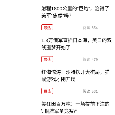
射程1800公里的“巨炮”，治得了
美军“焦虑”吗？
最热
阅读
854
1.3万俄军直插日本海，美日的双
线噩梦开始了
最热
阅读
479
红海惊涛！沙特摆开大棋局，猫
鼠游戏才刚开场
最热
阅读
531
美狂囤百万吨：一场提前下注的
\"铜牌军备竞赛\"