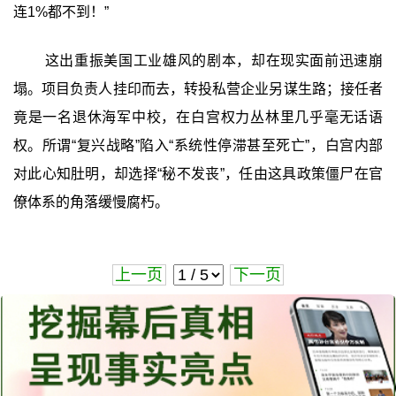
连1%都不到！”
这出重振美国工业雄风的剧本，却在现实面前迅速崩
塌。项目负责人挂印而去，转投私营企业另谋生路；接任者
竟是一名退休海军中校，在白宫权力丛林里几乎毫无话语
权。所谓“复兴战略”陷入“系统性停滞甚至死亡”，白宫内部
对此心知肚明，却选择“秘不发丧”，任由这具政策僵尸在官
僚体系的角落缓慢腐朽。
上一页
下一页