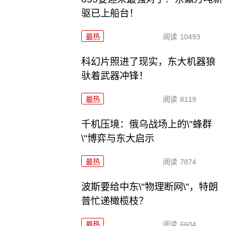
驱已上船台！
最热
阅读
10493
科幻片照进了现实，东大机器狼
驮着武器冲锋！
最热
阅读
8119
千机压境：俄乌战场上的\"蜂群
\"博弈与东大启示
最热
阅读
7874
波斯要给中东\"物理断网\"，特朗
普忙递橄榄枝？
最热
阅读
6604