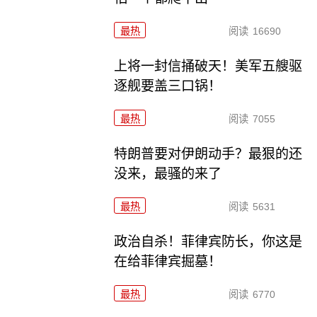
最热
阅读
16690
上将一封信捅破天！美军五艘驱
逐舰要盖三口锅！
最热
阅读
7055
特朗普要对伊朗动手？最狠的还
没来，最骚的来了
最热
阅读
5631
政治自杀！菲律宾防长，你这是
在给菲律宾掘墓！
最热
阅读
6770