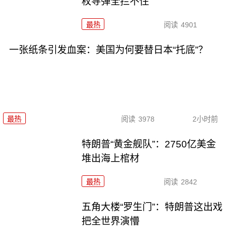
枚导弹全拦不住
最热
阅读
4901
一张纸条引发血案：美国为何要替日本“托底”？
最热
阅读
3978
2小时前
特朗普“黄金舰队”：2750亿美金
堆出海上棺材
最热
阅读
2842
五角大楼“罗生门”：特朗普这出戏
把全世界演懵