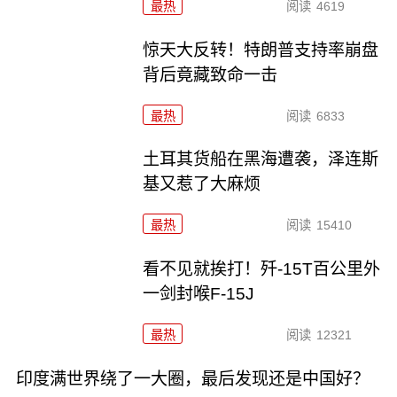
最热
阅读
4619
惊天大反转！特朗普支持率崩盘
背后竟藏致命一击
最热
阅读
6833
土耳其货船在黑海遭袭，泽连斯
基又惹了大麻烦
最热
阅读
15410
看不见就挨打！歼-15T百公里外
一剑封喉F-15J
最热
阅读
12321
印度满世界绕了一大圈，最后发现还是中国好？