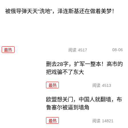
被俄导弹天天“洗地”，泽连斯基还在做着美梦！
08-06
最热
阅读
4517
删去28字，扩军一整本！高市的
把戏骗不了东大
最热
阅读
4513
欧盟想关门，中国人就翻墙，布
鲁塞尔被逼到墙角
最热
阅读
14821