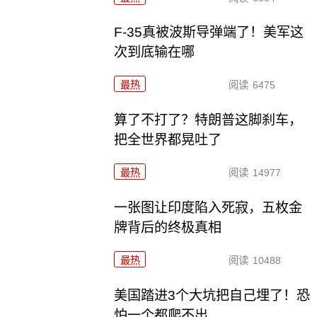
F-35真被波斯导弹端了！美军这
次到底输在哪
最热
阅读
6475
算了不打了？特朗普这脚刹车，
把全世界都晃吐了
最热
阅读
14977
一张图让印度陷入死寂，五枚金
牌背后的终极真相
最热
阅读
10488
美国踏进3个大坑把自己埋了！恐
怕一个都爬不出