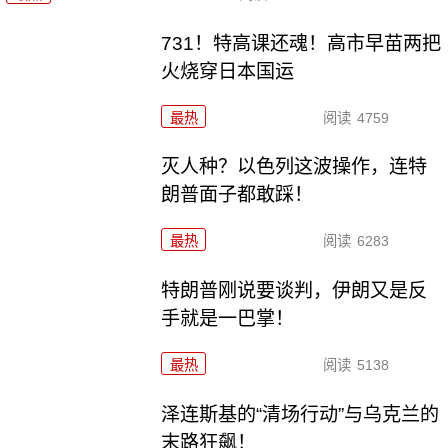
731！特高课还魂！高市早苗两把
火烧穿日本国运
最热
阅读
4759
灭人种？以色列这波操作，连特
朗普面子都敢踩！
最热
阅读
6283
特朗普刚说要谈判，伊朗又是反
手就是一巴掌！
最热
阅读
5138
泽连斯基的“清场行动”与乌克兰的
末路狂飙！