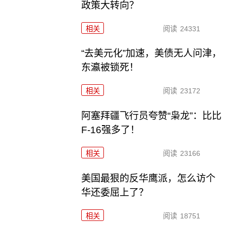
政策大转向？
相关
阅读
24331
“去美元化”加速，美债无人问津，
东瀛被锁死！
相关
阅读
23172
阿塞拜疆飞行员夸赞“枭龙”：比比
F-16强多了！
相关
阅读
23166
美国最狠的反华鹰派，怎么访个
华还委屈上了？
相关
阅读
18751