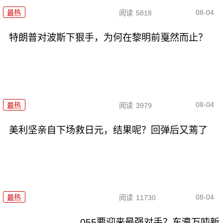
08-04
最热
阅读
5818
特朗普对波斯下狠手，为何在黎明前戛然而止？
08-04
最热
阅读
3979
美利坚亲自下场救日元，结果呢？回弹后又蔫了
08-04
最热
阅读
11730
055要迎来最强对手？东瀛万吨新