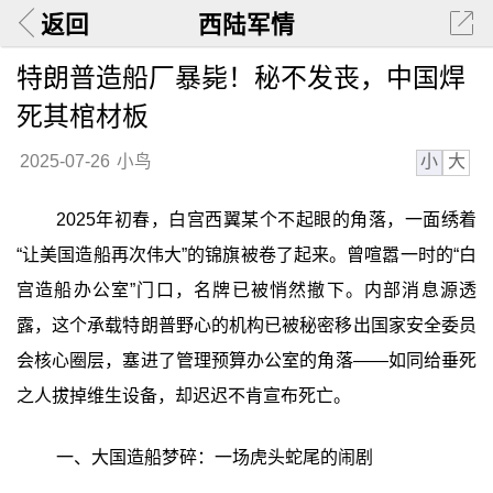
返回
西陆军情
特朗普造船厂暴毙！秘不发丧，中国焊
死其棺材板
小
大
2025-07-26
小鸟
2025年初春，白宫西翼某个不起眼的角落，一面绣着
“让美国造船再次伟大”的锦旗被卷了起来。曾喧嚣一时的“白
宫造船办公室”门口，名牌已被悄然撤下。内部消息源透
露，这个承载特朗普野心的机构已被秘密移出国家安全委员
会核心圈层，塞进了管理预算办公室的角落——如同给垂死
之人拔掉维生设备，却迟迟不肯宣布死亡。
一、大国造船梦碎：一场虎头蛇尾的闹剧