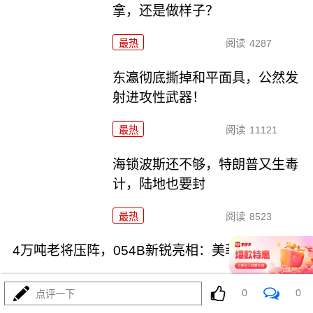
拿，还是做样子？
最热
阅读
4287
东瀛彻底撕掉和平面具，公然发
射进攻性武器！
最热
阅读
11121
海锁波斯还不够，特朗普又生毒
计，陆地也要封
最热
阅读
8523
4万吨老将压阵，054B新锐亮相：美菲仔细品品
0
0
点评一下