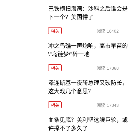
巴铁横扫海湾：沙科之后谁会是
下一个？美国懵了
相关
阅读
18402
冲之鸟礁一声炮响，高市早苗的
\"岛链梦\"碎一地
相关
阅读
17368
泽连斯基一夜斩总理又砍防长，
这大戏几个意思？
相关
阅读
17343
血条见底？美利坚这艘巨轮，或
许撑不了多久了