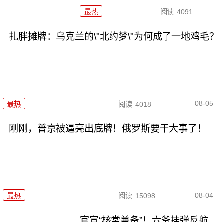
最热
阅读
4091
扎胖摊牌：乌克兰的\"北约梦\"为何成了一地鸡毛？
08-05
最热
阅读
4018
刚刚，普京被逼亮出底牌！俄罗斯要干大事了！
08-04
最热
阅读
15098
官宣“核常兼备”！六爷挂弹反航