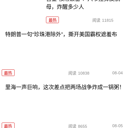
母，炸醒多少人
最热
阅读
11815
特朗普一句“珍珠港除外”，撕开美国霸权遮羞布
08-04
最热
阅读
10838
里海一声巨响，这次差点把两场战争炸成一锅粥！
08-05
最热
阅读
8655