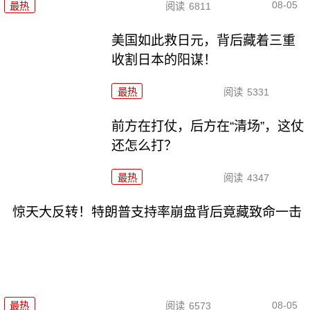
08-05
最热
阅读
6811
美国如此救日元，背后藏着三重
收割日本的阳谋！
最热
阅读
5331
前方在打仗，后方在“清场”，这仗
还怎么打？
最热
阅读
4347
惊天大反转！特朗普支持率崩盘背后竟藏致命一击
08-05
最热
阅读
6573