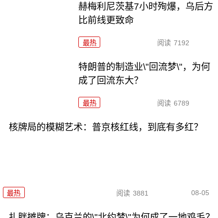
赫梅利尼茨基7小时殉爆，乌后方
比前线更致命
最热
阅读
7192
特朗普的制造业\"回流梦\"，为何
成了回流东大？
最热
阅读
6789
核牌局的模糊艺术：普京核红线，到底有多红？
08-05
最热
阅读
3881
扎胖摊牌：乌克兰的\"北约梦\"为何成了一地鸡毛？