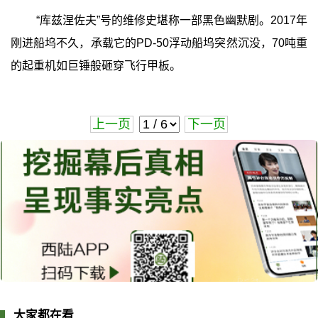
“库兹涅佐夫”号的维修史堪称一部黑色幽默剧。2017年
刚进船坞不久，承载它的PD-50浮动船坞突然沉没，70吨重
的起重机如巨锤般砸穿飞行甲板。
上一页
下一页
大家都在看