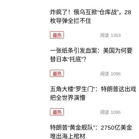
炸疯了！俄乌互掀“仓库战”，28
枚导弹全拦不住
最热
阅读
1353
一张纸条引发血案：美国为何要
替日本“托底”？
最热
阅读
1096
五角大楼“罗生门”：特朗普这出戏
把全世界演懵
最热
阅读
1095
特朗普“黄金舰队”：2750亿美金
堆出海上棺材