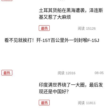
土耳其货船在黑海遭袭，泽连斯
基又惹了大麻烦
最热
阅读
15126
看不见就挨打！歼-15T百公里外一剑封喉F-15J
08-05
最热
阅读
12016
印度满世界绕了一大圈，最后发
现还是中国好？
最热
阅读
11811