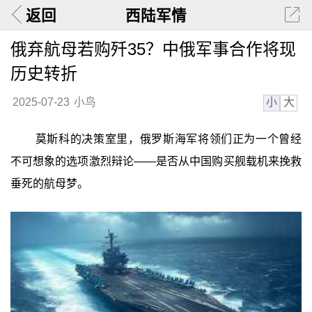
返回
西陆军情
俄弃航母若购歼35？中俄军事合作将现
历史转折
小
大
2025-07-23
小鸟
莫斯科的决策室里，俄罗斯海军将领们正为一个曾经
不可想象的选项激烈辩论——是否从中国购买舰载机来挽救
垂死的航母梦。