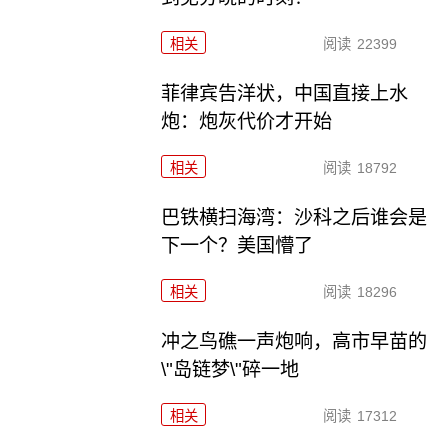
相关
阅读
22399
菲律宾告洋状，中国直接上水
炮：炮灰代价才开始
相关
阅读
18792
巴铁横扫海湾：沙科之后谁会是
下一个？美国懵了
相关
阅读
18296
冲之鸟礁一声炮响，高市早苗的
\"岛链梦\"碎一地
相关
阅读
17312