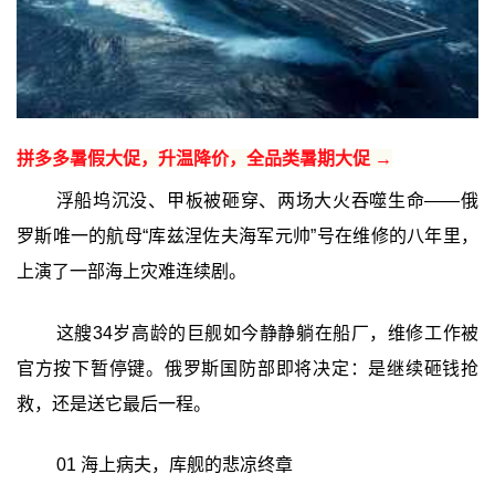
拼多多暑假大促，升温降价，全品类暑期大促 →
浮船坞沉没、甲板被砸穿、两场大火吞噬生命——俄
罗斯唯一的航母“库兹涅佐夫海军元帅”号在维修的八年里，
上演了一部海上灾难连续剧。
这艘34岁高龄的巨舰如今静静躺在船厂，维修工作被
官方按下暂停键。俄罗斯国防部即将决定：是继续砸钱抢
救，还是送它最后一程。
01 海上病夫，库舰的悲凉终章