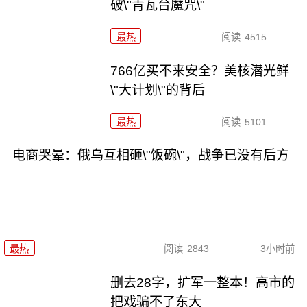
破\"青瓦台魔咒\"
最热
阅读
4515
766亿买不来安全？美核潜光鲜
\"大计划\"的背后
最热
阅读
5101
电商哭晕：俄乌互相砸\"饭碗\"，战争已没有后方
最热
阅读
2843
3小时前
删去28字，扩军一整本！高市的
把戏骗不了东大