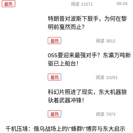
08-04
最热
阅读
11571
特朗普对波斯下狠手，为何在黎
明前戛然而止？
最热
阅读
3812
055要迎来最强对手？东瀛万吨新
驱已上船台！
最热
阅读
10291
科幻片照进了现实，东大机器狼
驮着武器冲锋！
最热
阅读
7973
千机压境：俄乌战场上的\"蜂群\"博弈与东大启示