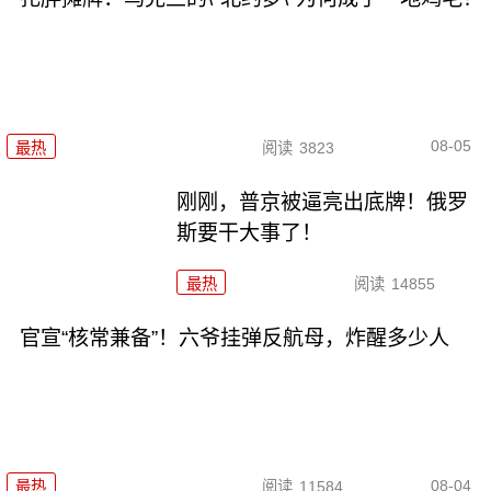
08-05
最热
阅读
3823
刚刚，普京被逼亮出底牌！俄罗
斯要干大事了！
最热
阅读
14855
官宣“核常兼备”！六爷挂弹反航母，炸醒多少人
08-04
最热
阅读
11584