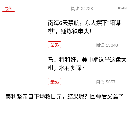
08-04
最热
阅读
22723
南海6天禁航，东大摆下“阳谋
棋”，锤炼铁拳头！
最热
阅读
19848
马、特和好，美中期选举这盘大
棋，水有多深？
最热
阅读
5657
美利坚亲自下场救日元，结果呢？回弹后又蔫了