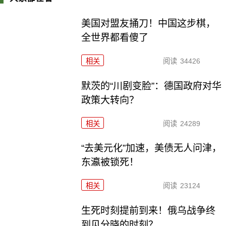
美国对盟友捅刀！中国这步棋，
全世界都看傻了
相关
阅读
34426
默茨的“川剧变脸”：德国政府对华
政策大转向？
相关
阅读
24289
“去美元化”加速，美债无人问津，
东瀛被锁死！
相关
阅读
23124
生死时刻提前到来！俄乌战争终
到见分晓的时刻？