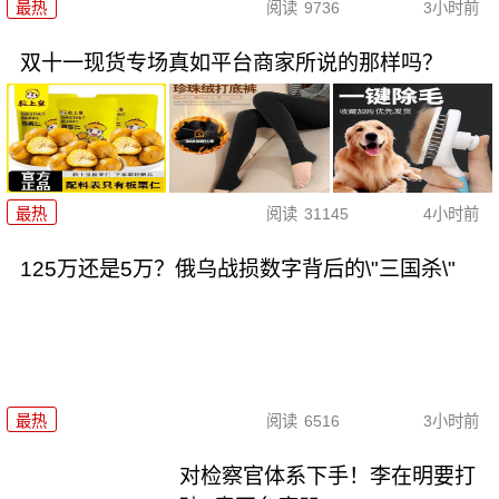
最热
阅读
9736
3小时前
双十一现货专场真如平台商家所说的那样吗？
最热
阅读
31145
4小时前
125万还是5万？俄乌战损数字背后的\"三国杀\"
最热
阅读
6516
3小时前
对检察官体系下手！李在明要打