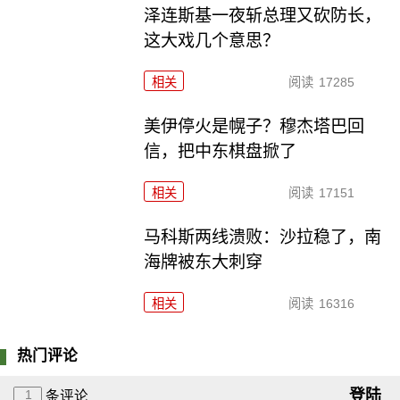
泽连斯基一夜斩总理又砍防长，
这大戏几个意思？
相关
阅读
17285
美伊停火是幌子？穆杰塔巴回
信，把中东棋盘掀了
相关
阅读
17151
马科斯两线溃败：沙拉稳了，南
海牌被东大刺穿
相关
阅读
16316
热门评论
登陆
1
条评论