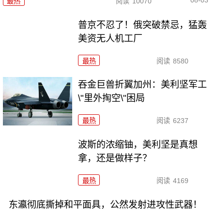
08-03
最热
阅读
10070
普京不忍了！俄突破禁忌，猛轰
美资无人机工厂
最热
阅读
8580
吞金巨兽折翼加州：美利坚军工
\"里外掏空\"困局
最热
阅读
6237
波斯的浓缩铀，美利坚是真想
拿，还是做样子？
最热
阅读
4169
东瀛彻底撕掉和平面具，公然发射进攻性武器！