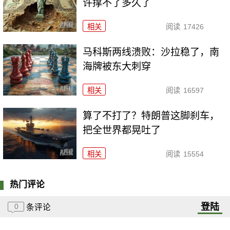
许撑不了多久了
相关
阅读
17426
马科斯两线溃败：沙拉稳了，南
海牌被东大刺穿
相关
阅读
16597
算了不打了？特朗普这脚刹车，
把全世界都晃吐了
相关
阅读
15554
热门评论
登陆
0
条评论