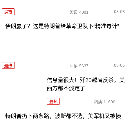
08-06
最热
阅读
4081
伊朗赢了？这是特朗普给革命卫队下“精准毒计”
08-06
最热
阅读
5637
信息量很大！歼20越肩反杀，美
西方都不淡定了
最热
阅读
11696
特朗普扔下两条路，波斯都不选，美军机又被揍