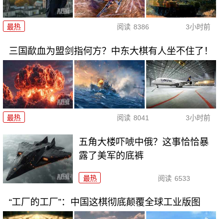
最热
阅读
8386
3小时前
三国歃血为盟剑指何方？中东大棋有人坐不住了！
最热
阅读
8041
3小时前
五角大楼吓唬中俄？这事恰恰暴
露了美军的底裤
最热
阅读
6533
“工厂的工厂”：中国这棋彻底颠覆全球工业版图