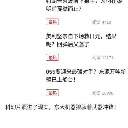
特朗普对波斯下狠手，为何在黎
明前戛然而止？
最热
阅读
4419
美利坚亲自下场救日元，结果
呢？回弹后又蔫了
最热
阅读
12171
055要迎来最强对手？东瀛万吨新
驱已上船台！
最热
阅读
10998
科幻片照进了现实，东大机器狼驮着武器冲锋！