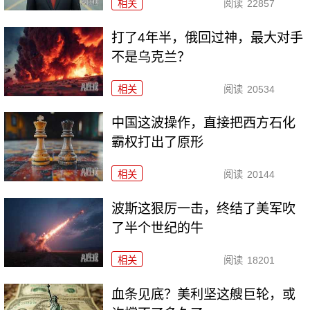
相关
阅读
22857
打了4年半，俄回过神，最大对手
不是乌克兰？
相关
阅读
20534
中国这波操作，直接把西方石化
霸权打出了原形
相关
阅读
20144
波斯这狠厉一击，终结了美军吹
了半个世纪的牛
相关
阅读
18201
血条见底？美利坚这艘巨轮，或