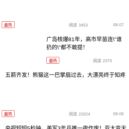
08-07
最热
阅读
3453
广岛核爆81年，高市早苗连\"谁
扔的\"都不敢提！
最热
阅读
2370
五箭齐发！熊猫这一巴掌扇过去，大漂亮终于知疼
08-06
最热
阅读
22024
央视短短5秒钟，美军3年兵推一夜作废！亚太变天