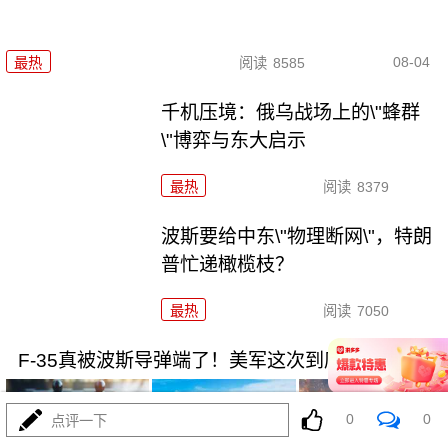
08-04
最热
阅读
8585
千机压境：俄乌战场上的\"蜂群
\"博弈与东大启示
最热
阅读
8379
波斯要给中东\"物理断网\"，特朗
普忙递橄榄枝？
最热
阅读
7050
F-35真被波斯导弹端了！美军这次到底输在哪
0
0
点评一下