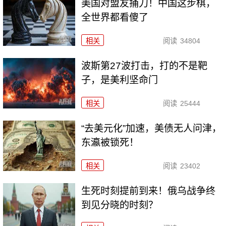
美国对盟友捅刀！中国这步棋，
全世界都看傻了
相关
阅读
34804
波斯第27波打击，打的不是靶
子，是美利坚命门
相关
阅读
25444
“去美元化”加速，美债无人问津，
东瀛被锁死！
相关
阅读
23402
生死时刻提前到来！俄乌战争终
到见分晓的时刻？