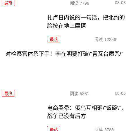
08-06
最热
阅读
7796
扎卢日内说的一句话，把北约的
脸按在地上摩擦
最热
阅读
12256
对检察官体系下手！李在明要打破\"青瓦台魔咒\"
08-06
最热
阅读
5861
电商哭晕：俄乌互相砸\"饭碗\"，
战争已没有后方
最热
阅读
3783