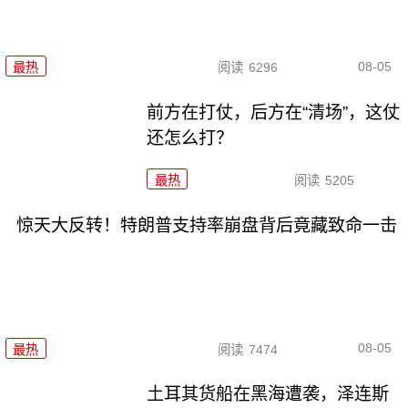
08-05
最热
阅读
6296
前方在打仗，后方在“清场”，这仗
还怎么打？
最热
阅读
5205
惊天大反转！特朗普支持率崩盘背后竟藏致命一击
08-05
最热
阅读
7474
土耳其货船在黑海遭袭，泽连斯