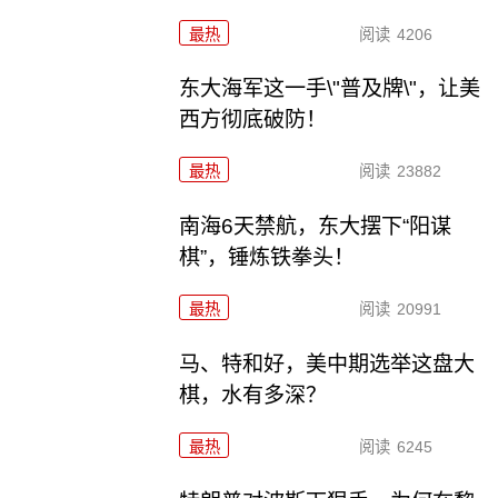
最热
阅读
4206
东大海军这一手\"普及牌\"，让美
西方彻底破防！
最热
阅读
23882
南海6天禁航，东大摆下“阳谋
棋”，锤炼铁拳头！
最热
阅读
20991
马、特和好，美中期选举这盘大
棋，水有多深？
最热
阅读
6245