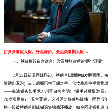
拼多多暑假大促，升温降价，全品类暑期大促 →
一、铁证撕碎白宫谎言：淤青肿胀背后的“医学迷雾”
7月13日新泽西球场边，特朗普脚踝肿如发酵面团，裤
管勒出深沟；三天后握巴林王储之手，化妆品难掩手背紫斑
——高清镜头如手术刀剖开白宫声明：“握手过猛致淤青？
70岁常见病？” 看官莫笑，这戏码比好莱坞惊悚！拜登当年
摔一跤被特朗普制成嘲讽集锦循环播放，如今回旋镖扎进自