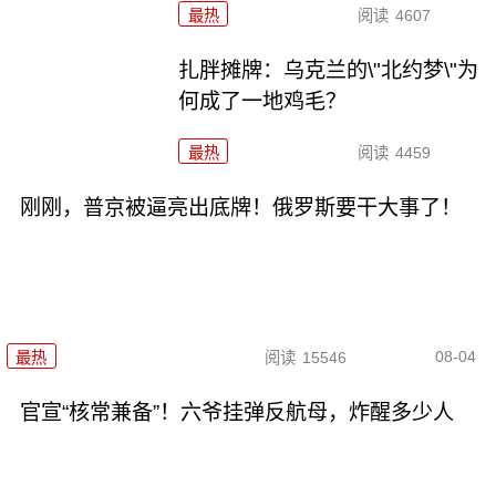
最热
阅读
4607
扎胖摊牌：乌克兰的\"北约梦\"为
何成了一地鸡毛？
最热
阅读
4459
刚刚，普京被逼亮出底牌！俄罗斯要干大事了！
08-04
最热
阅读
15546
官宣“核常兼备”！六爷挂弹反航母，炸醒多少人