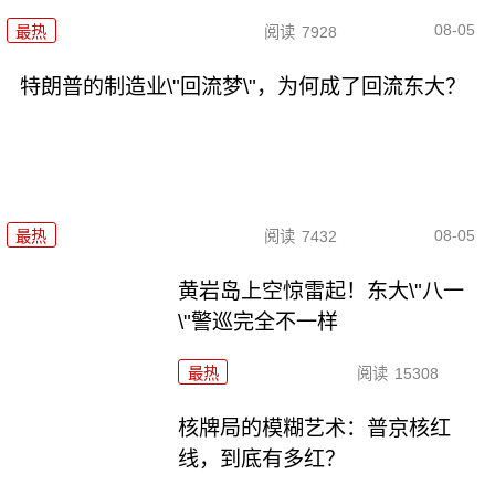
08-05
最热
阅读
7928
特朗普的制造业\"回流梦\"，为何成了回流东大？
08-05
最热
阅读
7432
黄岩岛上空惊雷起！东大\"八一
\"警巡完全不一样
最热
阅读
15308
核牌局的模糊艺术：普京核红
线，到底有多红？