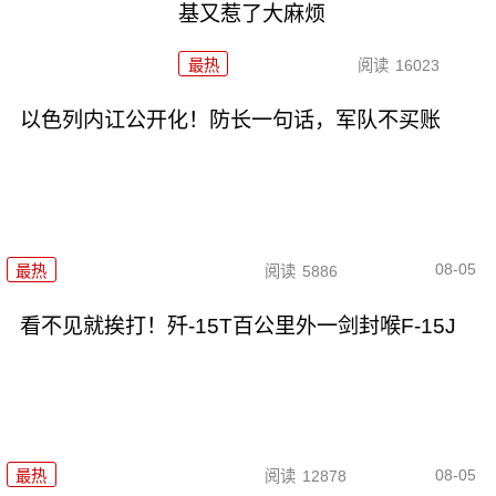
基又惹了大麻烦
最热
阅读
16023
以色列内讧公开化！防长一句话，军队不买账
08-05
最热
阅读
5886
看不见就挨打！歼-15T百公里外一剑封喉F-15J
08-05
最热
阅读
12878