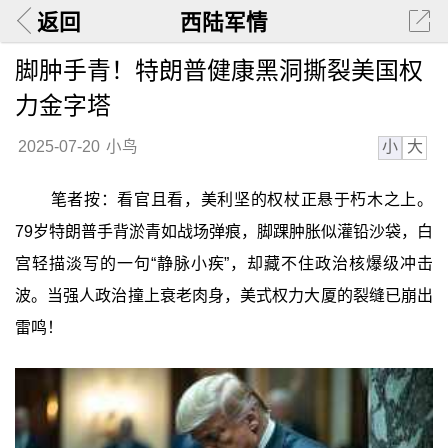
返回
西陆军情
脚肿手青！特朗普健康黑洞撕裂美国权
力金字塔
小
大
2025-07-20
小鸟
笔者按：看官且看，美利坚的权杖正悬于朽木之上。
79岁特朗普手背淤青如战场弹痕，脚踝肿胀似灌铅沙袋，白
宫轻描淡写的一句“静脉小疾”，却藏不住政治核爆级冲击
波。当强人政治撞上衰老肉身，美式权力大厦的裂缝已崩出
雷鸣！