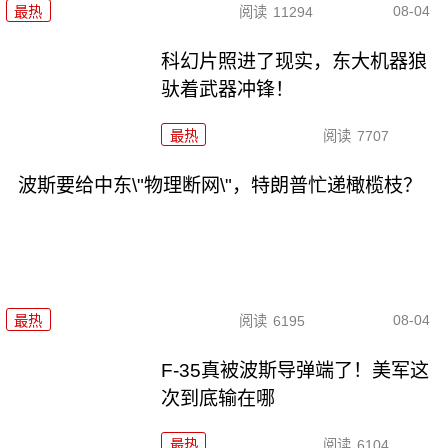
08-04
最热
阅读
11294
科幻片照进了现实，东大机器狼
驮着武器冲锋！
最热
阅读
7707
波斯要给中东\"物理断网\"，特朗普忙递橄榄枝？
08-04
最热
阅读
6195
F-35真被波斯导弹端了！美军这
次到底输在哪
最热
阅读
6104