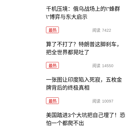
千机压境：俄乌战场上的\"蜂群
\"博弈与东大启示
最热
阅读
7422
算了不打了？特朗普这脚刹车，
把全世界都晃吐了
最热
阅读
14550
一张图让印度陷入死寂，五枚金
牌背后的终极真相
最热
阅读
10097
美国踏进3个大坑把自己埋了！恐
怕一个都爬不出