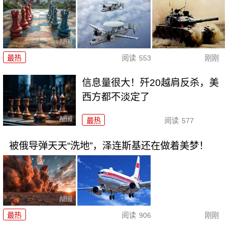
最热
阅读
553
刚刚
信息量很大！歼20越肩反杀，美
西方都不淡定了
最热
阅读
577
被俄导弹天天“洗地”，泽连斯基还在做着美梦！
最热
阅读
906
刚刚