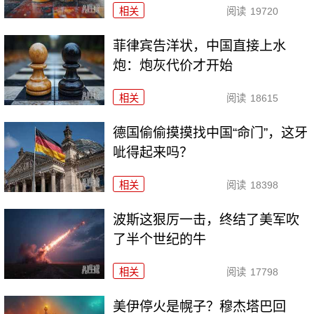
相关
阅读
19720
菲律宾告洋状，中国直接上水
炮：炮灰代价才开始
相关
阅读
18615
德国偷偷摸摸找中国“命门”，这牙
呲得起来吗？
相关
阅读
18398
波斯这狠厉一击，终结了美军吹
了半个世纪的牛
相关
阅读
17798
美伊停火是幌子？穆杰塔巴回