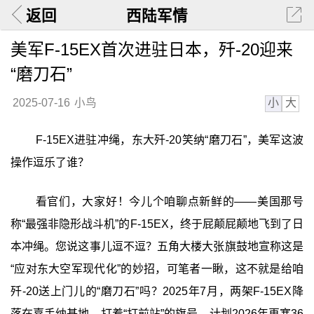
返回
西陆军情
美军F-15EX首次进驻日本，歼-20迎来
“磨刀石”
小
大
2025-07-16
小鸟
F-15EX进驻冲绳，东大歼-20笑纳“磨刀石”，美军这波
操作逗乐了谁？
看官们，大家好！今儿个咱聊点新鲜的——美国那号
称“最强非隐形战斗机”的F-15EX，终于屁颠屁颠地飞到了日
本冲绳。您说这事儿逗不逗？五角大楼大张旗鼓地宣称这是
“应对东大空军现代化”的妙招，可笔者一瞅，这不就是给咱
歼-20送上门儿的“磨刀石”吗？2025年7月，两架F-15EX降
落在嘉手纳基地，打着“打前站”的旗号，计划2026年再塞36