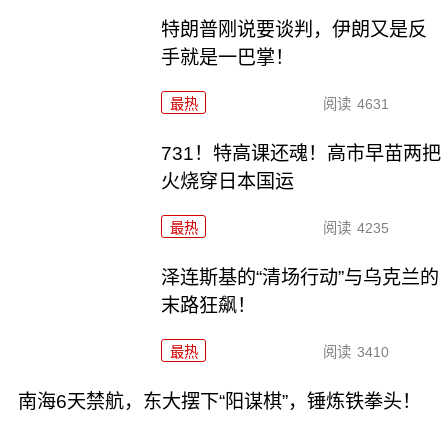
特朗普刚说要谈判，伊朗又是反
手就是一巴掌！
最热
阅读
4631
731！特高课还魂！高市早苗两把
火烧穿日本国运
最热
阅读
4235
泽连斯基的“清场行动”与乌克兰的
末路狂飙！
最热
阅读
3410
南海6天禁航，东大摆下“阳谋棋”，锤炼铁拳头！