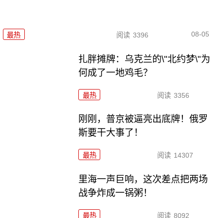
08-05
最热
阅读
3396
扎胖摊牌：乌克兰的\"北约梦\"为
何成了一地鸡毛？
最热
阅读
3356
刚刚，普京被逼亮出底牌！俄罗
斯要干大事了！
最热
阅读
14307
里海一声巨响，这次差点把两场
战争炸成一锅粥！
最热
阅读
8092