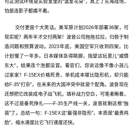
可这测试环境是实验室里的“温室花朵”，真上了东海战场，
怕是连影子都摸不着。
交付更是个大笑话。美军原计划2026年部署36架，可
现实呢？两年半才交付两架！波音公司拖拖拉拉，归咎于制
造问题和预算波动。2023年底，美国空军只收到四架，比
计划慢了一年多。日本媒体急得跳脚，指望这玩意儿“威慑
东大”，结果连个泡都没冒。看官们，您说这像不像小孩儿
过家家？F-15EX价格死贵，单机成本堪比隐形机，却只能
给F-35“打杂”，在未来的大国冲突中就是个配角。波音现在
还想把它改装成电子战飞机，填补战力空白，可笔者瞅着，
这不过是垂死挣扎——F-35生产线一关，波音就剩这根“独
苗”了。总结一句：F-15EX这“最强非隐形”，本质是“最贵鸡
肋”，缩水速度比它飞行速度还快。