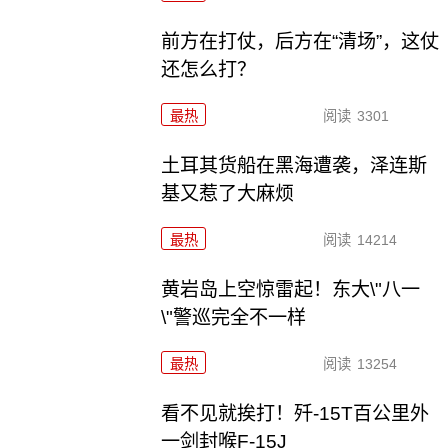
前方在打仗，后方在“清场”，这仗
还怎么打？
最热
阅读
3301
土耳其货船在黑海遭袭，泽连斯
基又惹了大麻烦
最热
阅读
14214
黄岩岛上空惊雷起！东大\"八一
\"警巡完全不一样
最热
阅读
13254
看不见就挨打！歼-15T百公里外
一剑封喉F-15J