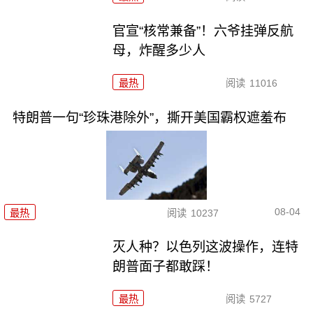
官宣“核常兼备”！六爷挂弹反航
母，炸醒多少人
最热
阅读
11016
特朗普一句“珍珠港除外”，撕开美国霸权遮羞布
08-04
最热
阅读
10237
灭人种？以色列这波操作，连特
朗普面子都敢踩！
最热
阅读
5727