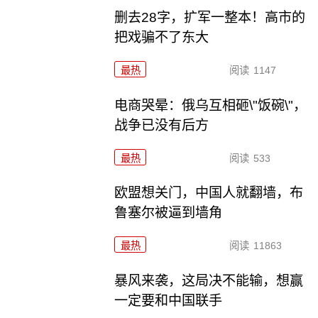
删去28字，扩军一整本！高市的
把戏骗不了东大
最热
阅读
1147
电商哭晕：俄乌互相砸\"饭碗\"，
战争已没有后方
最热
阅读
533
欧盟想关门，中国人就翻墙，布
鲁塞尔被逼到墙角
最热
阅读
11863
暴风来袭，这局决不能输，想赢
一定要和中国联手