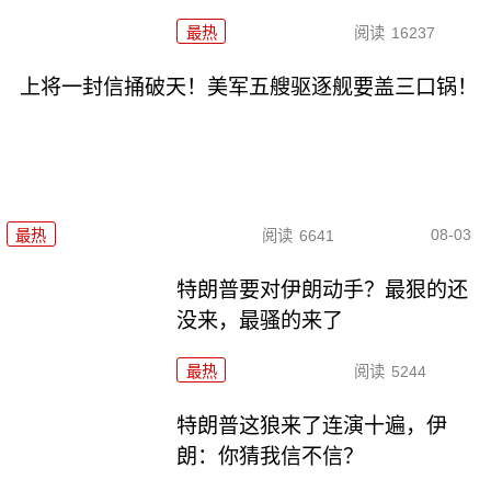
最热
阅读
16237
上将一封信捅破天！美军五艘驱逐舰要盖三口锅！
08-03
最热
阅读
6641
特朗普要对伊朗动手？最狠的还
没来，最骚的来了
最热
阅读
5244
特朗普这狼来了连演十遍，伊
朗：你猜我信不信？