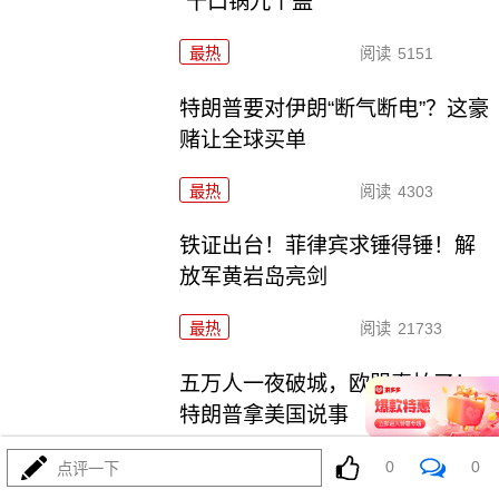
“十口锅九个盖”
最热
阅读
5151
特朗普要对伊朗“断气断电”？这豪
赌让全球买单
最热
阅读
4303
铁证出台！菲律宾求锤得锤！解
放军黄岩岛亮剑
最热
阅读
21733
五万人一夜破城，欧盟真怕了！
特朗普拿美国说事
0
0
最热
阅读
14766
点评一下