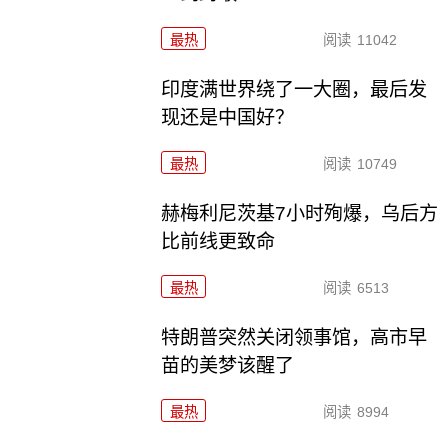
最热
阅读
11042
印度满世界绕了一大圈，最后发
现还是中国好？
最热
阅读
10749
赫梅利尼茨基7小时殉爆，乌后方
比前线更致命
最热
阅读
6513
特朗普突然关闭领事馆，高市早
苗的美梦该醒了
最热
阅读
8994