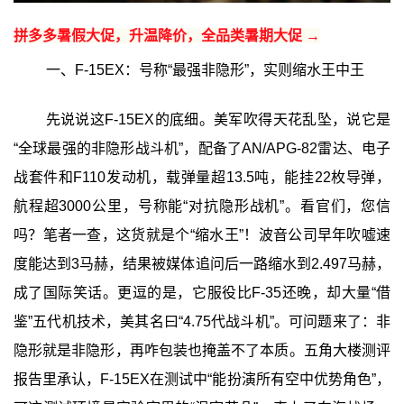
拼多多暑假大促，升温降价，全品类暑期大促 →
一、F-15EX：号称“最强非隐形”，实则缩水王中王
先说说这F-15EX的底细。美军吹得天花乱坠，说它是
“全球最强的非隐形战斗机”，配备了AN/APG-82雷达、电子
战套件和F110发动机，载弹量超13.5吨，能挂22枚导弹，
航程超3000公里，号称能“对抗隐形战机”。看官们，您信
吗？笔者一查，这货就是个“缩水王”！波音公司早年吹嘘速
度能达到3马赫，结果被媒体追问后一路缩水到2.497马赫，
成了国际笑话。更逗的是，它服役比F-35还晚，却大量“借
鉴”五代机技术，美其名曰“4.75代战斗机”。可问题来了：非
隐形就是非隐形，再咋包装也掩盖不了本质。五角大楼测评
报告里承认，F-15EX在测试中“能扮演所有空中优势角色”，