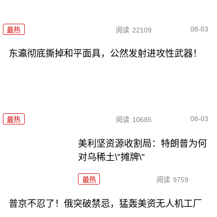
08-03
最热
阅读
22109
东瀛彻底撕掉和平面具，公然发射进攻性武器！
08-03
最热
阅读
10685
美利坚资源收割局：特朗普为何
对乌稀土\"摊牌\"
最热
阅读
9759
普京不忍了！俄突破禁忌，猛轰美资无人机工厂