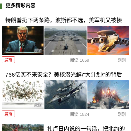
更多精彩内容
特朗普扔下两条路，波斯都不选，美军机又被揍
最热
阅读
1659
刚刚
766亿买不来安全？美核潜光鲜\"大计划\"的背后
最热
阅读
1524
刚刚
扎卢日内说的一句话，把北约的