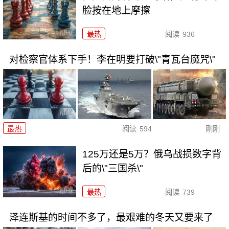
脸按在地上摩擦
最热
阅读
936
对检察官体系下手！李在明要打破\"青瓦台魔咒\"
最热
阅读
594
刚刚
125万还是5万？俄乌战损数字背
后的\"三国杀\"
最热
阅读
739
泽连斯基的时间不多了，最艰难的冬天又要来了