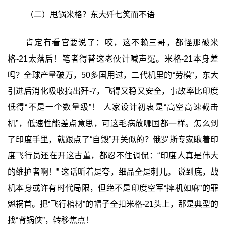
（二）甩锅米格？东大歼七笑而不语
肯定有看官要说了：哎，这不赖三哥，都怪那破米
格-21太落后！笔者得替这老伙计喊声冤。米格-21本身差
吗？全球产量破万，50多国用过，二代机里的“劳模”，东大
引进后消化吸收搞出歼-7，飞得又稳又安全，事故率比印度
低得“不是一个数量级”！ 人家设计初衷是“高空高速截击
机”，低速性能差点意思，可这毛病放哪国都一样。怎么到
了印度手里，就跟点了“自毁”开关似的？俄罗斯专家瞅着印
度飞行员还在开这古董，都忍不住调侃：“印度人真是伟大
的维护者啊！” 这话听着是夸，细品全是刺儿。 说到底，战
机本身或许有时代局限，但绝不是印度空军“摔机如麻”的罪
魁祸首。把“飞行棺材”的帽子全扣米格-21头上，那是典型的
找“背锅侠”，转移焦点！