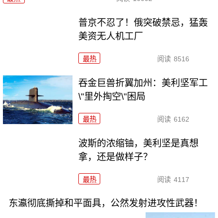
普京不忍了！俄突破禁忌，猛轰
美资无人机工厂
最热
阅读
8516
吞金巨兽折翼加州：美利坚军工
\"里外掏空\"困局
最热
阅读
6162
波斯的浓缩铀，美利坚是真想
拿，还是做样子？
最热
阅读
4117
东瀛彻底撕掉和平面具，公然发射进攻性武器！