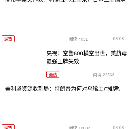
08-03
最热
阅读
4031
央视：空警600横空出世，美航母
最强王牌失效
最热
阅读
22563
美利坚资源收割局：特朗普为何对乌稀土\"摊牌\"
08-03
最热
阅读
10002