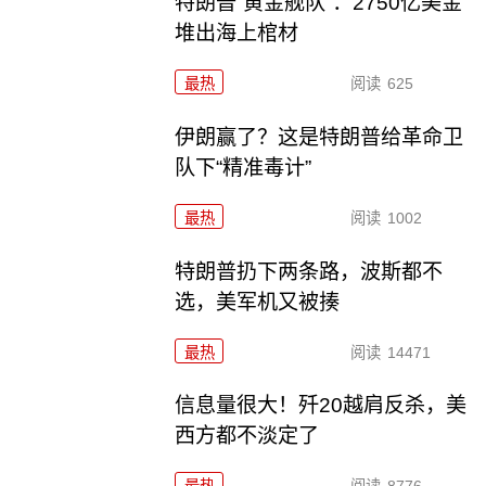
特朗普“黄金舰队”：2750亿美金
堆出海上棺材
最热
阅读
625
伊朗赢了？这是特朗普给革命卫
队下“精准毒计”
最热
阅读
1002
特朗普扔下两条路，波斯都不
选，美军机又被揍
最热
阅读
14471
信息量很大！歼20越肩反杀，美
西方都不淡定了