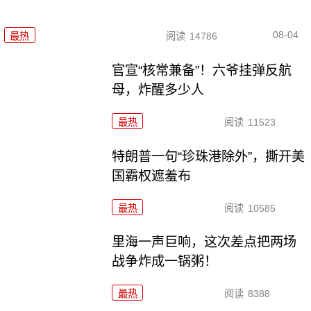
08-04
最热
阅读
14786
官宣“核常兼备”！六爷挂弹反航
母，炸醒多少人
最热
阅读
11523
特朗普一句“珍珠港除外”，撕开美
国霸权遮羞布
最热
阅读
10585
里海一声巨响，这次差点把两场
战争炸成一锅粥！
最热
阅读
8388