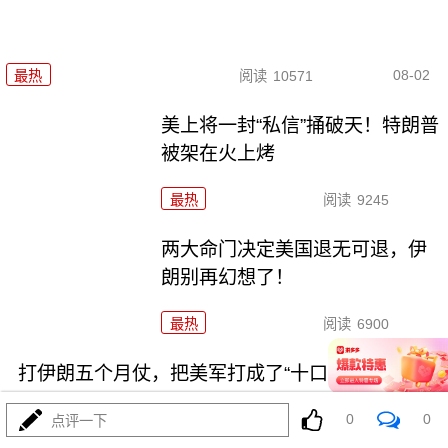
08-02
最热
阅读
10571
美上将一封“私信”捅破天！特朗普
被架在火上烤
最热
阅读
9245
两大命门决定美国退无可退，伊
朗别再幻想了！
最热
阅读
6900
打伊朗五个月仗，把美军打成了“十口锅九个盖”
0
0
点评一下