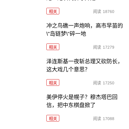
相关
阅读
18760
冲之鸟礁一声炮响，高市早苗的
\"岛链梦\"碎一地
相关
阅读
17279
泽连斯基一夜斩总理又砍防长，
这大戏几个意思？
相关
阅读
17250
美伊停火是幌子？穆杰塔巴回
信，把中东棋盘掀了
相关
阅读
17088