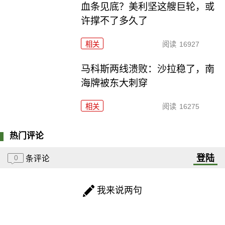
血条见底？美利坚这艘巨轮，或
许撑不了多久了
相关
阅读
16927
马科斯两线溃败：沙拉稳了，南
海牌被东大刺穿
相关
阅读
16275
热门评论
登陆
0
条评论
我来说两句