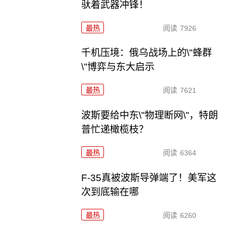
驮着武器冲锋！
最热
阅读
7926
千机压境：俄乌战场上的\"蜂群
\"博弈与东大启示
最热
阅读
7621
波斯要给中东\"物理断网\"，特朗
普忙递橄榄枝？
最热
阅读
6364
F-35真被波斯导弹端了！美军这
次到底输在哪
最热
阅读
6260