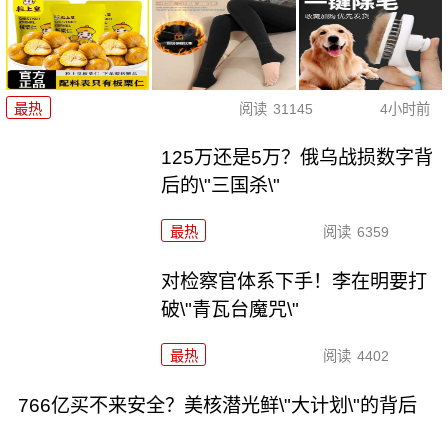
最热
阅读
31145
4小时前
125万还是5万？俄乌战损数字背
后的\"三国杀\"
最热
阅读
6359
对检察官体系下手！李在明要打
破\"青瓦台魔咒\"
最热
阅读
4402
766亿买不来安全？美核潜光鲜\"大计划\"的背后