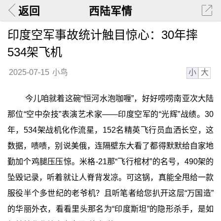
返回
西陆军情
印度空军事故统计触目惊心：30年摔
534架飞机
小
大
2025-07-15
小鸟
今儿咱就着这碗“恒河水泡咖喱”，好好唠唠南亚次大陆
那位“空中杂技”表演艺术家——印度空军的“光辉”战绩。30
年，534架战机化作流星，152名精英飞行员血洒长空，这
数据，啧啧，别说美俄，连隔壁东大看了都得默默给自家地
勤加个鸡腿压压惊。米格-21那“飞行棺材”的名号，490架的
坠毁记录，听着就让人脊背发凉。可这锅，真能全甩给一款
服役半个多世纪的老爷机？且听笔者给您扒开这层“万国造”
的华丽外衣，看看里头那名为“印度斯坦”的隐形杀手，是如