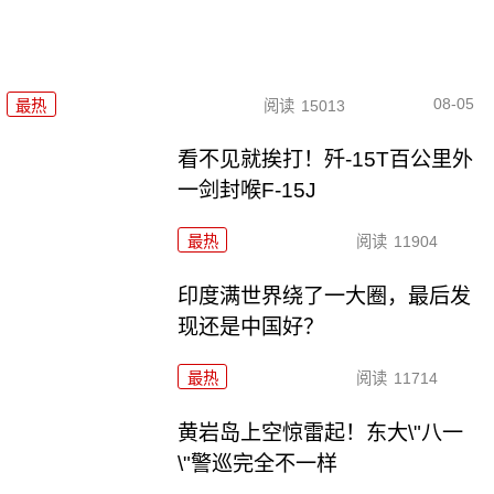
08-05
最热
阅读
15013
看不见就挨打！歼-15T百公里外
一剑封喉F-15J
最热
阅读
11904
印度满世界绕了一大圈，最后发
现还是中国好？
最热
阅读
11714
黄岩岛上空惊雷起！东大\"八一
\"警巡完全不一样