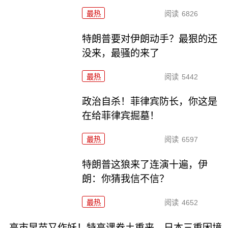
最热
阅读
6826
特朗普要对伊朗动手？最狠的还
没来，最骚的来了
最热
阅读
5442
政治自杀！菲律宾防长，你这是
在给菲律宾掘墓！
最热
阅读
6597
特朗普这狼来了连演十遍，伊
朗：你猜我信不信？
最热
阅读
4652
高市早苗又作妖！特高课卷土重来，日本三重困境