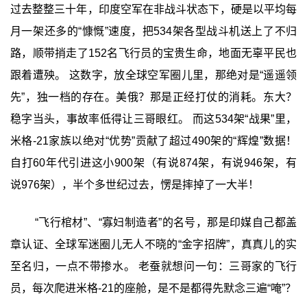
过去整整三十年，印度空军在非战斗状态下，硬是以平均每
月一架还多的“慷慨”速度，把534架各型战斗机送上了不归
路，顺带捎走了152名飞行员的宝贵生命，地面无辜平民也
跟着遭殃。 这数字，放全球空军圈儿里，那绝对是“遥遥领
先”，独一档的存在。美俄？那是正经打仗的消耗。东大？
稳字当头，事故率低得让三哥眼红。 而这534架“战果”里，
米格-21家族以绝对“优势”贡献了超过490架的“辉煌”数据！
自打60年代引进这小900架（有说874架，有说946架，有
说976架），半个多世纪过去，愣是摔掉了一大半！
“飞行棺材”、“寡妇制造者”的名号，那是印媒自己都盖
章认证、全球军迷圈儿无人不晓的“金字招牌”，真真儿的实
至名归，一点不带掺水。 老蚕就想问一句：三哥家的飞行
员，每次爬进米格-21的座舱，是不是都得先默念三遍“唵”？