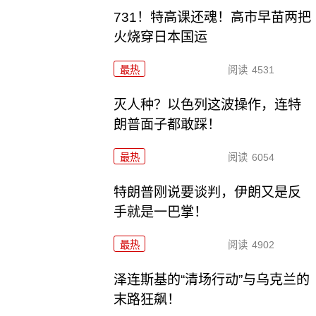
731！特高课还魂！高市早苗两把
火烧穿日本国运
最热
阅读
4531
灭人种？以色列这波操作，连特
朗普面子都敢踩！
最热
阅读
6054
特朗普刚说要谈判，伊朗又是反
手就是一巴掌！
最热
阅读
4902
泽连斯基的“清场行动”与乌克兰的
末路狂飙！