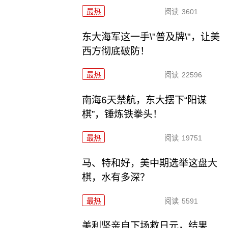
最热
阅读
3601
东大海军这一手\"普及牌\"，让美
西方彻底破防！
最热
阅读
22596
南海6天禁航，东大摆下“阳谋
棋”，锤炼铁拳头！
最热
阅读
19751
马、特和好，美中期选举这盘大
棋，水有多深？
最热
阅读
5591
美利坚亲自下场救日元，结果