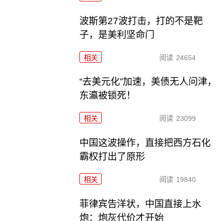
波斯第27波打击，打的不是靶
子，是美利坚命门
相关
阅读
24654
“去美元化”加速，美债无人问津，
东瀛被锁死！
相关
阅读
23099
中国这波操作，直接把西方石化
霸权打出了原形
相关
阅读
19840
菲律宾告洋状，中国直接上水
炮：炮灰代价才开始