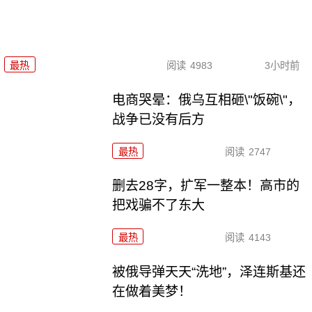
最热
阅读
4983
3小时前
电商哭晕：俄乌互相砸\"饭碗\"，
战争已没有后方
最热
阅读
2747
删去28字，扩军一整本！高市的
把戏骗不了东大
最热
阅读
4143
被俄导弹天天“洗地”，泽连斯基还
在做着美梦！