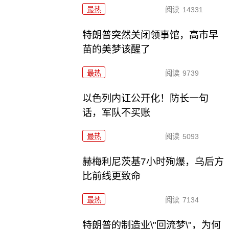
最热
阅读
14331
特朗普突然关闭领事馆，高市早
苗的美梦该醒了
最热
阅读
9739
以色列内讧公开化！防长一句
话，军队不买账
最热
阅读
5093
赫梅利尼茨基7小时殉爆，乌后方
比前线更致命
最热
阅读
7134
特朗普的制造业\"回流梦\"，为何