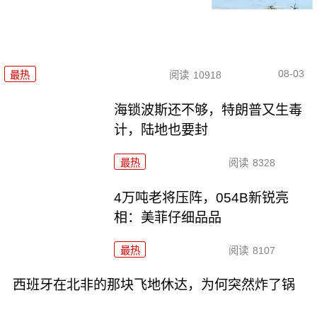
08-03
最热
阅读
10918
海锁波斯还不够，特朗普又生毒
计，陆地也要封
最热
阅读
8328
4万吨老将压阵，054B新锐亮
相：美菲仔细品品
最热
阅读
8107
西班牙在北非的那块飞地休达，为何突然炸了锅