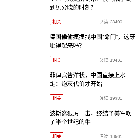
到见分晓的时刻？
相关
阅读
23400
德国偷偷摸摸找中国“命门”，这牙
呲得起来吗？
相关
阅读
19431
菲律宾告洋状，中国直接上水
炮：炮灰代价才开始
相关
阅读
19381
波斯这狠厉一击，终结了美军吹
了半个世纪的牛
相关
阅读
18561