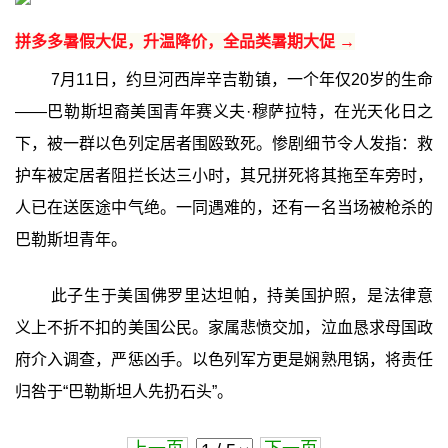
拼多多暑假大促，升温降价，全品类暑期大促 →
7月11日，约旦河西岸辛吉勒镇，一个年仅20岁的生命
——巴勒斯坦裔美国青年赛义夫·穆萨拉特，在光天化日之
下，被一群以色列定居者围殴致死。惨剧细节令人发指：救
护车被定居者阻拦长达三小时，其兄拼死将其拖至车旁时，
人已在送医途中气绝。一同遇难的，还有一名当场被枪杀的
巴勒斯坦青年。
此子生于美国佛罗里达坦帕，持美国护照，是法律意
义上不折不扣的美国公民。家属悲愤交加，泣血恳求母国政
府介入调查，严惩凶手。以色列军方更是娴熟甩锅，将责任
归咎于“巴勒斯坦人先扔石头”。