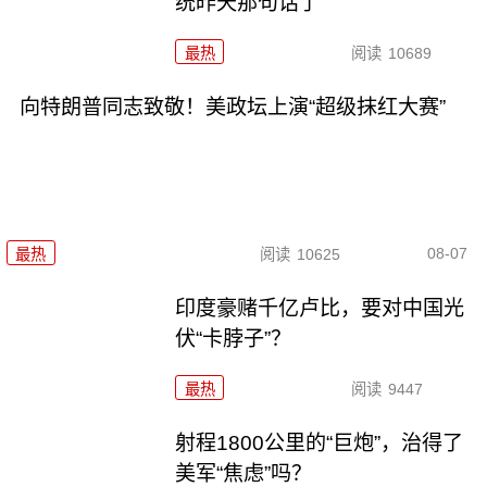
统昨天那句话了
最热
阅读
10689
向特朗普同志致敬！美政坛上演“超级抹红大赛”
08-07
最热
阅读
10625
印度豪赌千亿卢比，要对中国光
伏“卡脖子”？
最热
阅读
9447
射程1800公里的“巨炮”，治得了
美军“焦虑”吗？