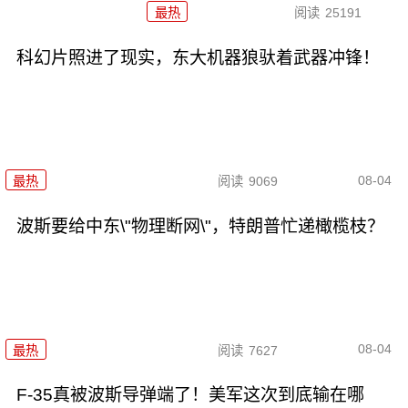
最热
阅读
25191
科幻片照进了现实，东大机器狼驮着武器冲锋！
08-04
最热
阅读
9069
波斯要给中东\"物理断网\"，特朗普忙递橄榄枝？
08-04
最热
阅读
7627
F-35真被波斯导弹端了！美军这次到底输在哪