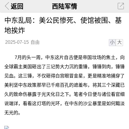
返回
西陆军情
中东乱局：美公民惨死、使馆被围、基
地挨炸
小
大
2025-07-15
自由
7月的头一周，中东这片自古便是帝国坟场的焦土，向
全球霸主美国砸出了三记势大力沉的重锤，锤锤到肉，锤锤
见血。这三锤，不仅砸得白宫眼冒金星，更是精准地捅穿了
美利坚中东政策那早已千疮百孔的遮羞布，将其三个深藏已
久的致命伤暴露于光天化日之下。笔者今日便与诸位看官细
说端详，看看这灯塔的光环，在中东的沙尘暴里是如何黯淡
无光的。