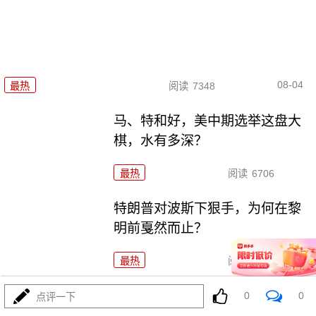
08-04
最热
阅读
7348
马、特和好，美中期选举这盘大
棋，水有多深？
最热
阅读
6706
特朗普对波斯下狠手，为何在黎
明前戛然而止？
最热
阅读
4949
055要迎来最强对手？东瀛万吨新
0
0
点评一下
驱已上船台！