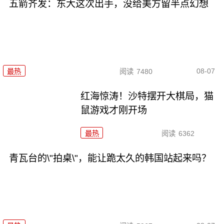
五箭齐发：东大这次出手，没给美方留半点幻想
08-07
最热
阅读
7480
红海惊涛！沙特摆开大棋局，猫
鼠游戏才刚开场
最热
阅读
6362
青瓦台的\"拍桌\"，能让跪太久的韩国站起来吗？