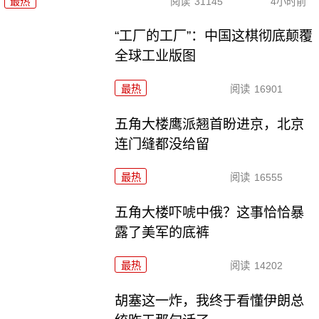
最热
阅读
31145
4小时前
“工厂的工厂”：中国这棋彻底颠覆
全球工业版图
最热
阅读
16901
五角大楼鹰派翘首盼进京，北京
连门缝都没给留
最热
阅读
16555
五角大楼吓唬中俄？这事恰恰暴
露了美军的底裤
最热
阅读
14202
胡塞这一炸，我终于看懂伊朗总