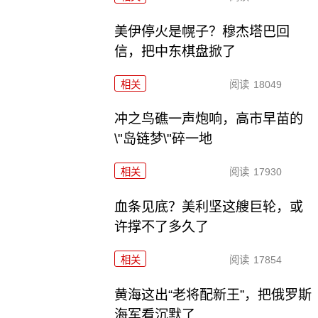
美伊停火是幌子？穆杰塔巴回
信，把中东棋盘掀了
相关
阅读
18049
冲之鸟礁一声炮响，高市早苗的
\"岛链梦\"碎一地
相关
阅读
17930
血条见底？美利坚这艘巨轮，或
许撑不了多久了
相关
阅读
17854
黄海这出“老将配新王”，把俄罗斯
海军看沉默了