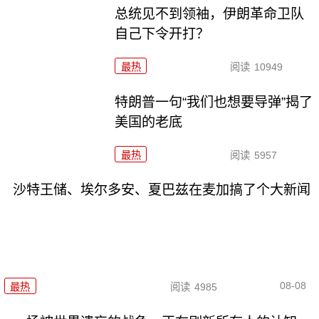
总统见不到领袖，伊朗革命卫队
自己下令开打？
最热
阅读
10949
特朗普一句“我们也想要导弹”揭了
美国的老底
最热
阅读
5957
沙特王储、埃尔多安、夏巴兹在麦加搞了个大新闻
08-08
最热
阅读
4985