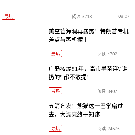
08-07
最热
阅读
5718
美空管漏洞再暴露！特朗普专机
差点与客机撞上
最热
阅读
4702
广岛核爆81年，高市早苗连\"谁
扔的\"都不敢提！
最热
阅读
3407
五箭齐发！熊猫这一巴掌扇过
去，大漂亮终于知疼
最热
阅读
24576