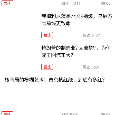
08-05
最热
阅读
11244
赫梅利尼茨基7小时殉爆，乌后方
比前线更致命
最热
阅读
8477
特朗普的制造业\"回流梦\"，为何
成了回流东大？
最热
阅读
8004
核牌局的模糊艺术：普京核红线，到底有多红？
08-05
最热
阅读
5210