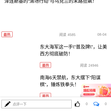
泽连斯基的“清场行动”与乌克兰的末路狂飙！
08-04
最热
阅读
4585
东大海军这一手\"普及牌\"，让美
西方彻底破防！
最热
阅读
24946
南海6天禁航，东大摆下“阳谋
棋”，锤炼铁拳头！
最热
阅读
21986
0
0
点评一下
马、特和好，美中期选举这盘大棋，水有多深？