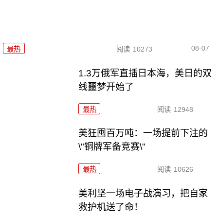
08-07
最热
阅读
10273
1.3万俄军直插日本海，美日的双
线噩梦开始了
最热
阅读
12948
美狂囤百万吨：一场提前下注的
\"铜牌军备竞赛\"
最热
阅读
10626
美利坚一场电子战演习，把自家
救护机送了命！