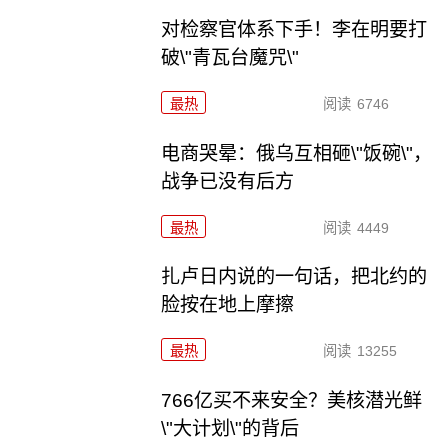
对检察官体系下手！李在明要打
破\"青瓦台魔咒\"
最热
阅读
6746
电商哭晕：俄乌互相砸\"饭碗\"，
战争已没有后方
最热
阅读
4449
扎卢日内说的一句话，把北约的
脸按在地上摩擦
最热
阅读
13255
766亿买不来安全？美核潜光鲜
\"大计划\"的背后