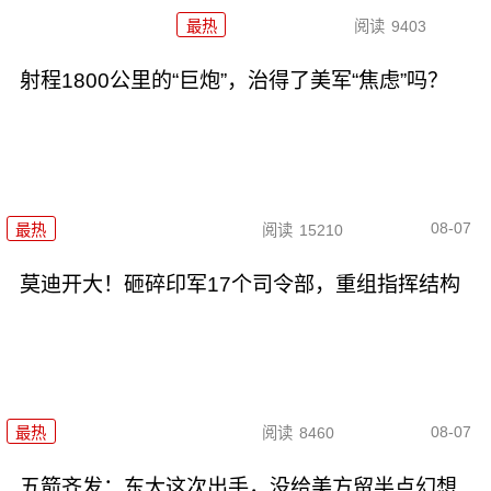
最热
阅读
9403
射程1800公里的“巨炮”，治得了美军“焦虑”吗？
08-07
最热
阅读
15210
莫迪开大！砸碎印军17个司令部，重组指挥结构
08-07
最热
阅读
8460
五箭齐发：东大这次出手，没给美方留半点幻想