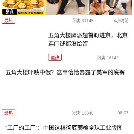
最热
阅读
31145
4小时前
五角大楼鹰派翘首盼进京，北京
连门缝都没给留
最热
阅读
16142
五角大楼吓唬中俄？这事恰恰暴露了美军的底裤
08-07
最热
阅读
13848
“工厂的工厂”：中国这棋彻底颠覆全球工业版图