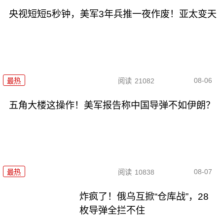
央视短短5秒钟，美军3年兵推一夜作废！亚太变天
08-06
最热
阅读
21082
五角大楼这操作！美军报告称中国导弹不如伊朗？
08-07
最热
阅读
10838
炸疯了！俄乌互掀“仓库战”，28
枚导弹全拦不住