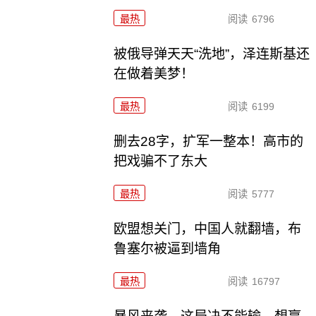
最热
阅读
6796
被俄导弹天天“洗地”，泽连斯基还
在做着美梦！
最热
阅读
6199
删去28字，扩军一整本！高市的
把戏骗不了东大
最热
阅读
5777
欧盟想关门，中国人就翻墙，布
鲁塞尔被逼到墙角
最热
阅读
16797