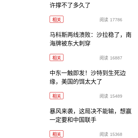
许撑不了多久了
相关
阅读
17786
马科斯两线溃败：沙拉稳了，南
海牌被东大刺穿
相关
阅读
16887
中东一触即发！沙特到生死边
缘，美国的饵太大了
相关
阅读
15489
暴风来袭，这局决不能输，想赢
一定要和中国联手
相关
阅读
15368