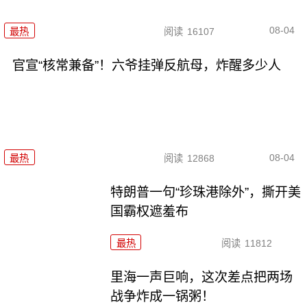
08-04
最热
阅读
16107
官宣“核常兼备”！六爷挂弹反航母，炸醒多少人
08-04
最热
阅读
12868
特朗普一句“珍珠港除外”，撕开美
国霸权遮羞布
最热
阅读
11812
里海一声巨响，这次差点把两场
战争炸成一锅粥！