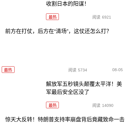
收割日本的阳谋！
最热
阅读
6921
前方在打仗，后方在“清场”，这仗还怎么打？
08-05
最热
阅读
5734
解放军五秒镜头颠覆太平洋！美
军最后安全区没了
最热
阅读
14090
惊天大反转！特朗普支持率崩盘背后竟藏致命一击