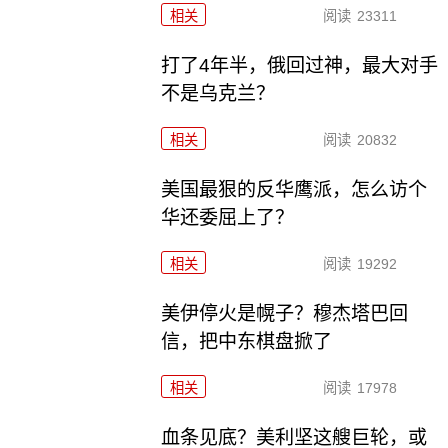
相关
阅读
23311
打了4年半，俄回过神，最大对手
不是乌克兰？
相关
阅读
20832
美国最狠的反华鹰派，怎么访个
华还委屈上了？
相关
阅读
19292
美伊停火是幌子？穆杰塔巴回
信，把中东棋盘掀了
相关
阅读
17978
血条见底？美利坚这艘巨轮，或