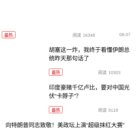
08-07
最热
阅读
16348
胡塞这一炸，我终于看懂伊朗总
统昨天那句话了
最热
阅读
10303
印度豪赌千亿卢比，要对中国光
伏“卡脖子”？
最热
阅读
9118
向特朗普同志致敬！美政坛上演“超级抹红大赛”