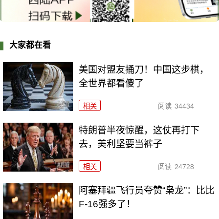
大家都在看
美国对盟友捅刀！中国这步棋，
全世界都看傻了
相关
阅读
34434
特朗普半夜惊醒，这仗再打下
去，美利坚要当裤子
相关
阅读
24728
阿塞拜疆飞行员夸赞“枭龙”：比比
F-16强多了！