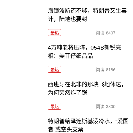
海锁波斯还不够，特朗普又生毒
计，陆地也要封
最热
阅读
8407
4万吨老将压阵，054B新锐亮
相：美菲仔细品品
最热
阅读
8186
西班牙在北非的那块飞地休达，
为何突然炸了锅
最热
阅读
3800
特朗普给泽连斯基泼冷水，“爱国
者”或空头支票