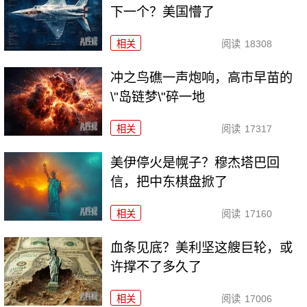
下一个？美国懵了
相关
阅读
18308
冲之鸟礁一声炮响，高市早苗的
\"岛链梦\"碎一地
相关
阅读
17317
美伊停火是幌子？穆杰塔巴回
信，把中东棋盘掀了
相关
阅读
17160
血条见底？美利坚这艘巨轮，或
许撑不了多久了
相关
阅读
17006