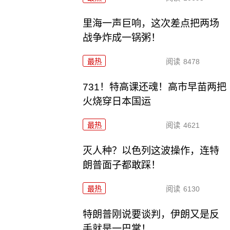
里海一声巨响，这次差点把两场
战争炸成一锅粥！
最热
阅读
8478
731！特高课还魂！高市早苗两把
火烧穿日本国运
最热
阅读
4621
灭人种？以色列这波操作，连特
朗普面子都敢踩！
最热
阅读
6130
特朗普刚说要谈判，伊朗又是反
手就是一巴掌！