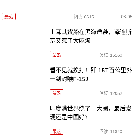
08-05
最热
阅读
6615
土耳其货船在黑海遭袭，泽连斯
基又惹了大麻烦
最热
阅读
15160
看不见就挨打！歼-15T百公里外
一剑封喉F-15J
最热
阅读
12052
印度满世界绕了一大圈，最后发
现还是中国好？
最热
阅读
11840