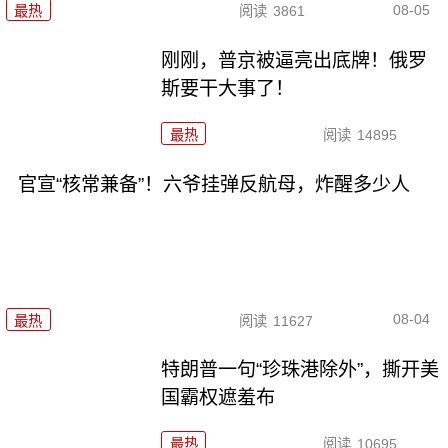
08-05
最热
阅读
3861
刚刚，普京被逼亮出底牌！俄罗
斯要干大事了！
最热
阅读
14895
官宣“核常兼备”！六爷挂弹反航母，炸醒多少人
08-04
最热
阅读
11627
特朗普一句“珍珠港除外”，撕开美
国霸权遮羞布
最热
阅读
10695