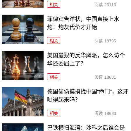
相关
阅读
23113
菲律宾告洋状，中国直接上水
炮：炮灰代价才开始
相关
阅读
18795
美国最狠的反华鹰派，怎么访个
华还委屈上了？
相关
阅读
18681
德国偷偷摸摸找中国“命门”，这牙
呲得起来吗？
相关
阅读
18633
巴铁横扫海湾：沙科之后谁会是