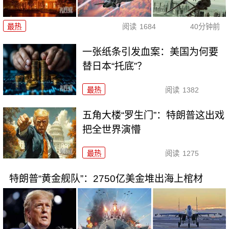
最热
阅读
1684
40分钟前
一张纸条引发血案：美国为何要
替日本“托底”？
最热
阅读
1382
五角大楼“罗生门”：特朗普这出戏
把全世界演懵
最热
阅读
1275
特朗普“黄金舰队”：2750亿美金堆出海上棺材