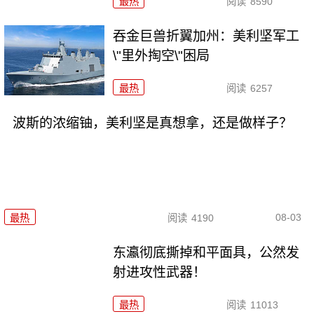
最热
阅读
8590
吞金巨兽折翼加州：美利坚军工
\"里外掏空\"困局
最热
阅读
6257
波斯的浓缩铀，美利坚是真想拿，还是做样子？
08-03
最热
阅读
4190
东瀛彻底撕掉和平面具，公然发
射进攻性武器！
最热
阅读
11013