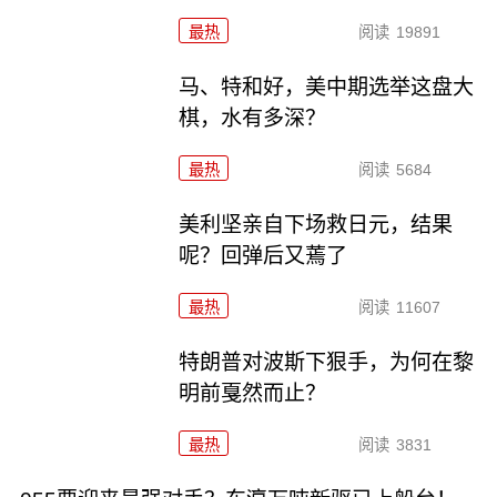
最热
阅读
19891
马、特和好，美中期选举这盘大
棋，水有多深？
最热
阅读
5684
美利坚亲自下场救日元，结果
呢？回弹后又蔫了
最热
阅读
11607
特朗普对波斯下狠手，为何在黎
明前戛然而止？
最热
阅读
3831