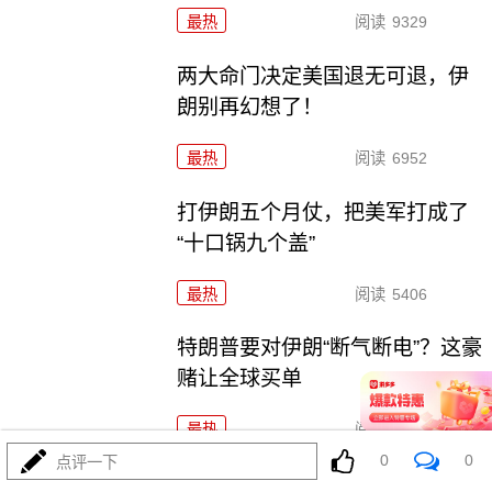
最热
阅读
9329
两大命门决定美国退无可退，伊
朗别再幻想了！
最热
阅读
6952
打伊朗五个月仗，把美军打成了
“十口锅九个盖”
最热
阅读
5406
特朗普要对伊朗“断气断电”？这豪
赌让全球买单
最热
阅读
4572
0
0
点评一下
五万人一夜破城，欧盟真怕了！