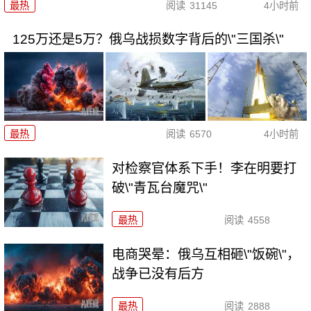
最热
阅读
31145
4小时前
125万还是5万？俄乌战损数字背后的\"三国杀\"
最热
阅读
6570
4小时前
对检察官体系下手！李在明要打
破\"青瓦台魔咒\"
最热
阅读
4558
电商哭晕：俄乌互相砸\"饭碗\"，
战争已没有后方
最热
阅读
2888