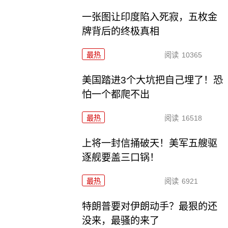
一张图让印度陷入死寂，五枚金
牌背后的终极真相
最热
阅读
10365
美国踏进3个大坑把自己埋了！恐
怕一个都爬不出
最热
阅读
16518
上将一封信捅破天！美军五艘驱
逐舰要盖三口锅！
最热
阅读
6921
特朗普要对伊朗动手？最狠的还
没来，最骚的来了