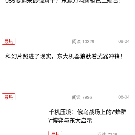
055要迎来最强对手？东瀛万吨新驱已上船台！
08-04
最热
阅读
10329
科幻片照进了现实，东大机器狼驮着武器冲锋！
08-04
最热
阅读
7996
千机压境：俄乌战场上的\"蜂群
\"博弈与东大启示
最热
阅读
7728