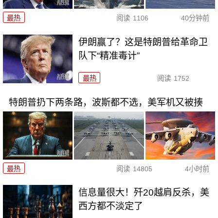
最热
阅读
1106
40分钟前
伊朗赢了？这是特朗普给革命卫
队下“精准毒计”
最热
阅读
1752
特朗普扔下两条路，波斯都不选，美军机又被揍
最热
阅读
14805
4小时前
信息量很大！歼20越肩反杀，美
西方都不淡定了