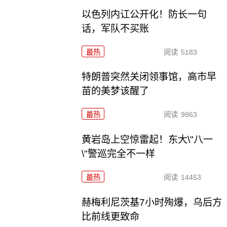
以色列内讧公开化！防长一句
话，军队不买账
最热
阅读
5183
特朗普突然关闭领事馆，高市早
苗的美梦该醒了
最热
阅读
9863
黄岩岛上空惊雷起！东大\"八一
\"警巡完全不一样
最热
阅读
14453
赫梅利尼茨基7小时殉爆，乌后方
比前线更致命