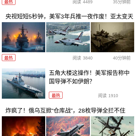
最热
阅读
4489
35分钟前
央视短短5秒钟，美军3年兵推一夜作废！亚太变天
最热
阅读
3840
40分钟前
五角大楼这操作！美军报告称中
国导弹不如伊朗？
最热
阅读
1910
炸疯了！俄乌互掀“仓库战”，28枚导弹全拦不住