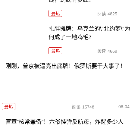
最热
阅读
4825
扎胖摊牌：乌克兰的\"北约梦\"为
何成了一地鸡毛？
最热
阅读
4669
刚刚，普京被逼亮出底牌！俄罗斯要干大事了！
08-04
最热
阅读
15748
官宣“核常兼备”！六爷挂弹反航母，炸醒多少人