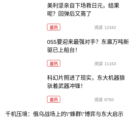
美利坚亲自下场救日元，结果
呢？回弹后又蔫了
最热
阅读
12342
055要迎来最强对手？东瀛万吨新
驱已上船台！
最热
阅读
11163
科幻片照进了现实，东大机器狼
驮着武器冲锋！
最热
阅读
8750
千机压境：俄乌战场上的\"蜂群\"博弈与东大启示