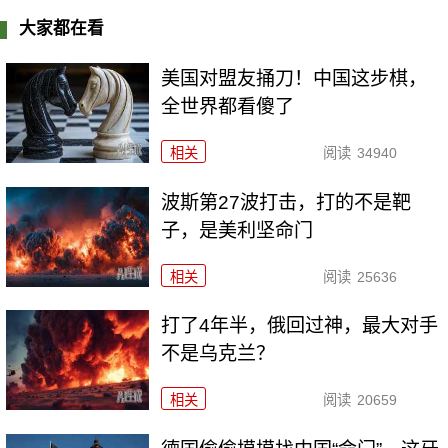
大家都在看
美国对盟友捅刀！中国这步棋，
全世界都看傻了
相关
阅读
34940
波斯第27波打击，打的不是靶
子，是美利坚命门
相关
阅读
25636
打了4年半，俄回过神，最大对手
不是乌克兰？
相关
阅读
20659