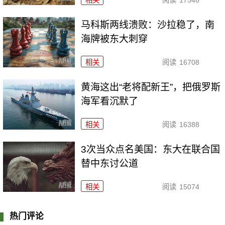
马科斯两线溃败：沙拉稳了，南
海牌被东大刺穿
相关
阅读
16708
黄海这出“老将配新王”，把俄罗斯
海军看沉默了
相关
阅读
16388
3次当众点名美国：东大在联合国
替中东讨公道
相关
阅读
15074
热门评论