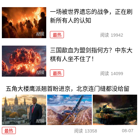
一场被世界遗忘的战争，正在刷
新所有人的认知
最热
阅读
19942
三国歃血为盟剑指何方？中东大
棋有人坐不住了！
最热
阅读
14099
五角大楼鹰派翘首盼进京，北京连门缝都没给留
08-07
最热
阅读
13358