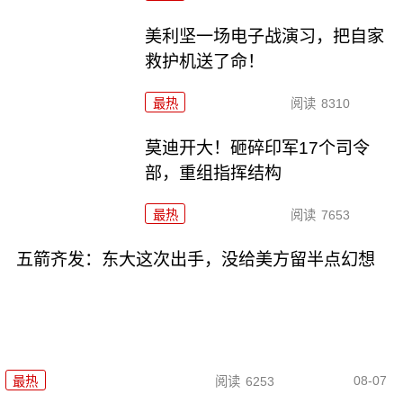
美利坚一场电子战演习，把自家
救护机送了命！
最热
阅读
8310
莫迪开大！砸碎印军17个司令
部，重组指挥结构
最热
阅读
7653
五箭齐发：东大这次出手，没给美方留半点幻想
08-07
最热
阅读
6253