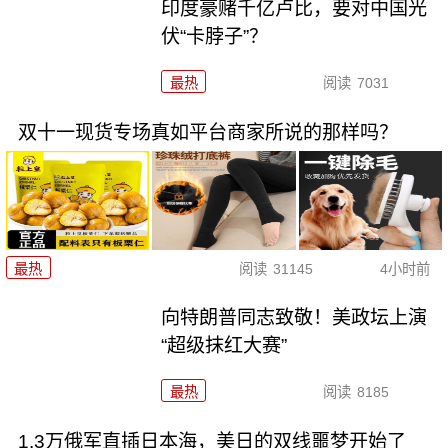
印度豪赌千亿卢比，要对中国光
伏“卡脖子”？
最热
阅读
7031
双十一现货专场真如平台商家所说的那样吗？
最热
阅读
31145
4小时前
向特朗普同志致敬！美政坛上演
“超级抹红大赛”
最热
阅读
8185
1.3万俄军直插日本海，美日的双线噩梦开始了