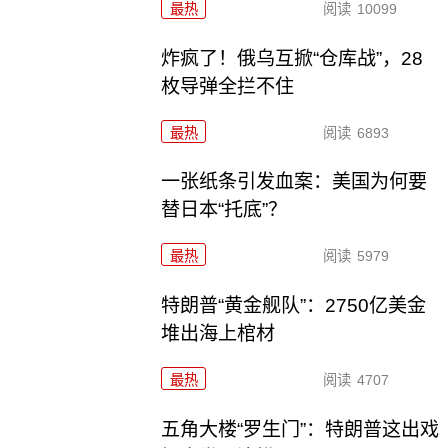
最热
阅读
10099
炸疯了！俄乌互掀“仓库战”，28
枚导弹全拦不住
最热
阅读
6893
一张纸条引发血案：美国为何要
替日本“托底”？
最热
阅读
5979
特朗普“黄金舰队”：2750亿美金
堆出海上棺材
最热
阅读
4707
五角大楼“罗生门”：特朗普这出戏