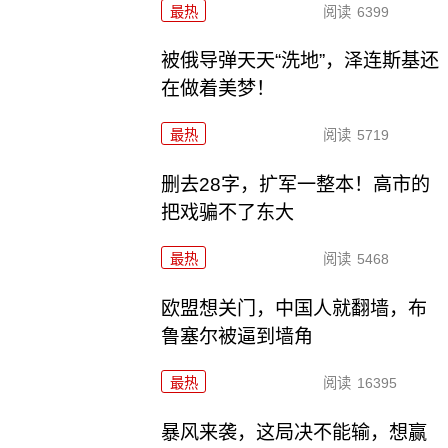
最热
阅读
6399
被俄导弹天天“洗地”，泽连斯基还
在做着美梦！
最热
阅读
5719
删去28字，扩军一整本！高市的
把戏骗不了东大
最热
阅读
5468
欧盟想关门，中国人就翻墙，布
鲁塞尔被逼到墙角
最热
阅读
16395
暴风来袭，这局决不能输，想赢