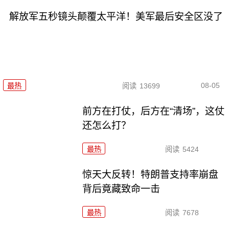
解放军五秒镜头颠覆太平洋！美军最后安全区没了
08-05
最热
阅读
13699
前方在打仗，后方在“清场”，这仗
还怎么打？
最热
阅读
5424
惊天大反转！特朗普支持率崩盘
背后竟藏致命一击
最热
阅读
7678