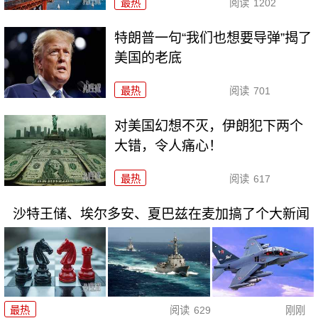
最热
阅读
1202
特朗普一句“我们也想要导弹”揭了
美国的老底
最热
阅读
701
对美国幻想不灭，伊朗犯下两个
大错，令人痛心！
最热
阅读
617
沙特王储、埃尔多安、夏巴兹在麦加搞了个大新闻
最热
阅读
629
刚刚