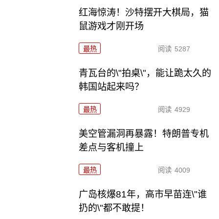
红海惊涛！沙特摆开大棋局，猫
鼠游戏才刚开场
最热
阅读
5287
青瓦台的\"拍桌\"，能让跪太久的
韩国站起来吗？
最热
阅读
4929
美空管漏洞再暴露！特朗普专机
差点与客机撞上
最热
阅读
4009
广岛核爆81年，高市早苗连\"谁
扔的\"都不敢提！