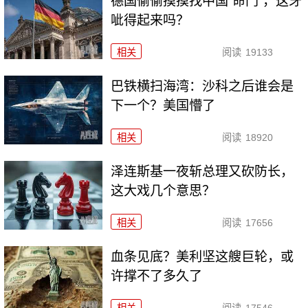
德国偷偷摸摸找中国“命门”，这牙
呲得起来吗？
相关
阅读
19133
巴铁横扫海湾：沙科之后谁会是
下一个？美国懵了
相关
阅读
18920
泽连斯基一夜斩总理又砍防长，
这大戏几个意思？
相关
阅读
17656
血条见底？美利坚这艘巨轮，或
许撑不了多久了
相关
阅读
17546