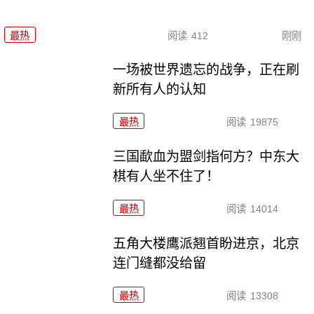
最热
阅读
412
刚刚
一场被世界遗忘的战争，正在刷
新所有人的认知
最热
阅读
19875
三国歃血为盟剑指何方？中东大
棋有人坐不住了！
最热
阅读
14014
五角大楼鹰派翘首盼进京，北京
连门缝都没给留
最热
阅读
13308