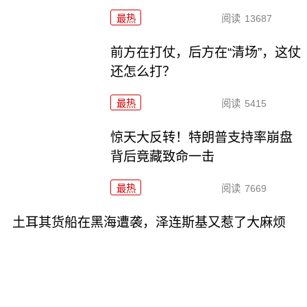
最热
阅读
13687
前方在打仗，后方在“清场”，这仗
还怎么打？
最热
阅读
5415
惊天大反转！特朗普支持率崩盘
背后竟藏致命一击
最热
阅读
7669
土耳其货船在黑海遭袭，泽连斯基又惹了大麻烦