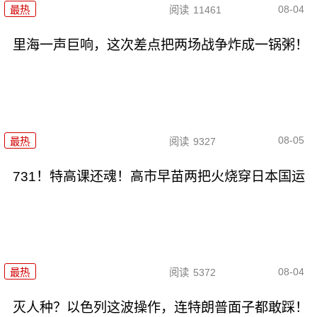
08-04
最热
阅读
11461
里海一声巨响，这次差点把两场战争炸成一锅粥！
08-05
最热
阅读
9327
731！特高课还魂！高市早苗两把火烧穿日本国运
08-04
最热
阅读
5372
灭人种？以色列这波操作，连特朗普面子都敢踩！