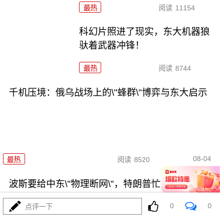
最热
阅读
11154
科幻片照进了现实，东大机器狼
驮着武器冲锋！
最热
阅读
8744
千机压境：俄乌战场上的\"蜂群\"博弈与东大启示
08-04
最热
阅读
8520
波斯要给中东\"物理断网\"，特朗普忙递橄榄枝？
0
0
点评一下