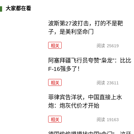
大家都在看
波斯第27波打击，打的不是靶
子，是美利坚命门
相关
阅读
25619
阿塞拜疆飞行员夸赞“枭龙”：比比
F-16强多了！
相关
阅读
23611
菲律宾告洋状，中国直接上水
炮：炮灰代价才开始
相关
阅读
19163