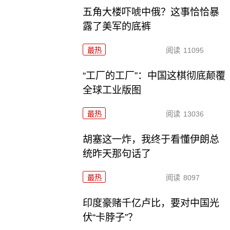
五角大楼吓唬中俄？这事恰恰暴
露了美军的底裤
最热
阅读
11095
“工厂的工厂”：中国这棋彻底颠覆
全球工业版图
最热
阅读
13036
胡塞这一炸，我终于看懂伊朗总
统昨天那句话了
最热
阅读
8097
印度豪赌千亿卢比，要对中国光
伏“卡脖子”？