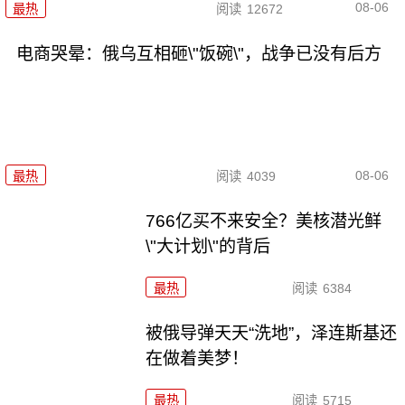
08-06
最热
阅读
12672
电商哭晕：俄乌互相砸\"饭碗\"，战争已没有后方
08-06
最热
阅读
4039
766亿买不来安全？美核潜光鲜
\"大计划\"的背后
最热
阅读
6384
被俄导弹天天“洗地”，泽连斯基还
在做着美梦！
最热
阅读
5715