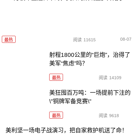
08-07
最热
阅读
11615
射程1800公里的“巨炮”，治得了
美军“焦虑”吗？
最热
阅读
14109
美狂囤百万吨：一场提前下注的
\"铜牌军备竞赛\"
最热
阅读
9618
美利坚一场电子战演习，把自家救护机送了命！