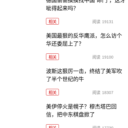
德国偷偷摸摸找中国“命门”，这牙
呲得起来吗？
相关
阅读
19131
美国最狠的反华鹰派，怎么访个
华还委屈上了？
相关
阅读
19100
波斯这狠厉一击，终结了美军吹
了半个世纪的牛
相关
阅读
18307
美伊停火是幌子？穆杰塔巴回
信，把中东棋盘掀了
相关
阅读
17730