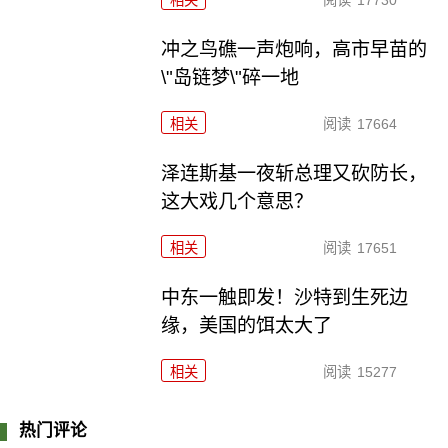
冲之鸟礁一声炮响，高市早苗的
\"岛链梦\"碎一地
相关
阅读
17664
泽连斯基一夜斩总理又砍防长，
这大戏几个意思？
相关
阅读
17651
中东一触即发！沙特到生死边
缘，美国的饵太大了
相关
阅读
15277
热门评论