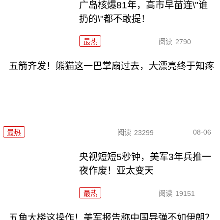
广岛核爆81年，高市早苗连\"谁
扔的\"都不敢提！
最热
阅读
2790
五箭齐发！熊猫这一巴掌扇过去，大漂亮终于知疼
08-06
最热
阅读
23299
央视短短5秒钟，美军3年兵推一
夜作废！亚太变天
最热
阅读
19151
五角大楼这操作！美军报告称中国导弹不如伊朗？