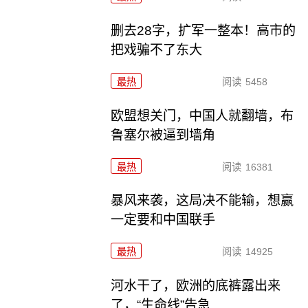
删去28字，扩军一整本！高市的
把戏骗不了东大
最热
阅读
5458
欧盟想关门，中国人就翻墙，布
鲁塞尔被逼到墙角
最热
阅读
16381
暴风来袭，这局决不能输，想赢
一定要和中国联手
最热
阅读
14925
河水干了，欧洲的底裤露出来
了，“生命线”告急