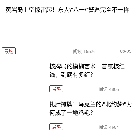
黄岩岛上空惊雷起！东大\"八一\"警巡完全不一样
08-05
最热
阅读
15526
核牌局的模糊艺术：普京核红
线，到底有多红？
最热
阅读
4805
扎胖摊牌：乌克兰的\"北约梦\"为
何成了一地鸡毛？
最热
阅读
4654