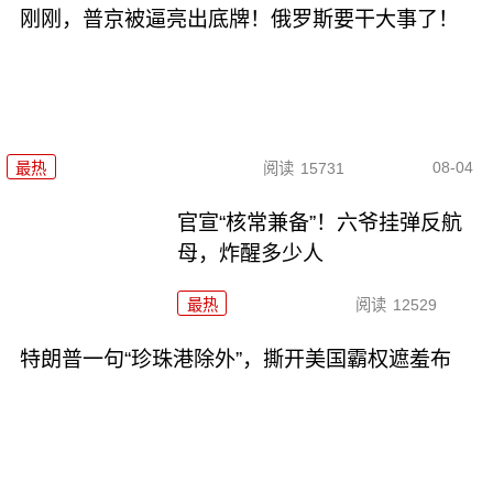
刚刚，普京被逼亮出底牌！俄罗斯要干大事了！
08-04
最热
阅读
15731
官宣“核常兼备”！六爷挂弹反航
母，炸醒多少人
最热
阅读
12529
特朗普一句“珍珠港除外”，撕开美国霸权遮羞布