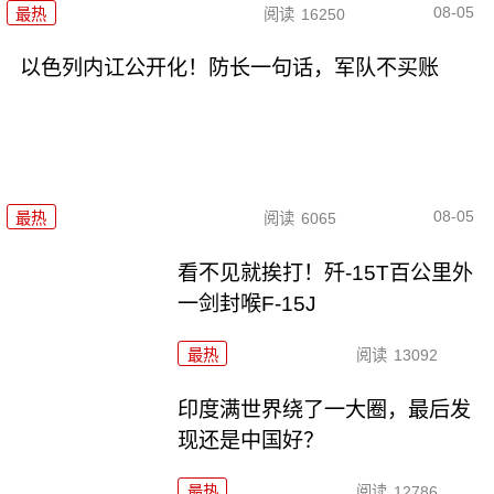
08-05
最热
阅读
16250
以色列内讧公开化！防长一句话，军队不买账
08-05
最热
阅读
6065
看不见就挨打！歼-15T百公里外
一剑封喉F-15J
最热
阅读
13092
印度满世界绕了一大圈，最后发
现还是中国好？
最热
阅读
12786