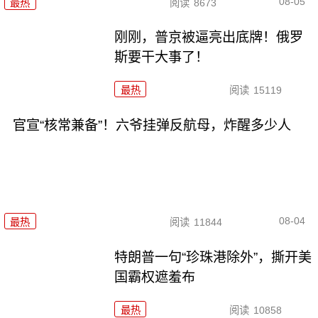
08-05
最热
阅读
8673
刚刚，普京被逼亮出底牌！俄罗
斯要干大事了！
最热
阅读
15119
官宣“核常兼备”！六爷挂弹反航母，炸醒多少人
08-04
最热
阅读
11844
特朗普一句“珍珠港除外”，撕开美
国霸权遮羞布
最热
阅读
10858