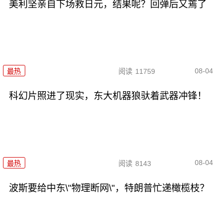
美利坚亲自下场救日元，结果呢？回弹后又蔫了
08-04
最热
阅读
11759
科幻片照进了现实，东大机器狼驮着武器冲锋！
08-04
最热
阅读
8143
波斯要给中东\"物理断网\"，特朗普忙递橄榄枝？