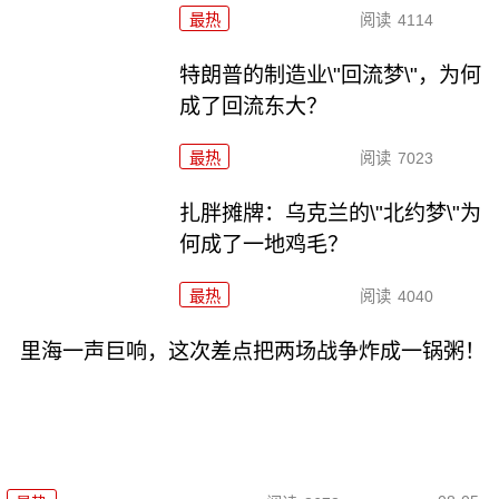
最热
阅读
4114
特朗普的制造业\"回流梦\"，为何
成了回流东大？
最热
阅读
7023
扎胖摊牌：乌克兰的\"北约梦\"为
何成了一地鸡毛？
最热
阅读
4040
里海一声巨响，这次差点把两场战争炸成一锅粥！