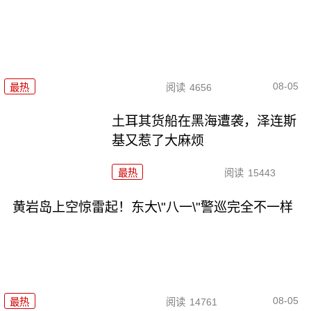
08-05
最热
阅读
4656
土耳其货船在黑海遭袭，泽连斯
基又惹了大麻烦
最热
阅读
15443
黄岩岛上空惊雷起！东大\"八一\"警巡完全不一样
08-05
最热
阅读
14761