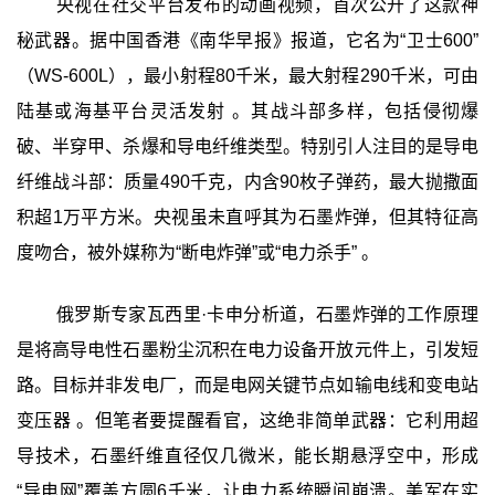
央视在社交平台发布的动画视频，首次公开了这款神
秘武器。据中国香港《南华早报》报道，它名为“卫士600”
（WS-600L），最小射程80千米，最大射程290千米，可由
陆基或海基平台灵活发射 。其战斗部多样，包括侵彻爆
破、半穿甲、杀爆和导电纤维类型。特别引人注目的是导电
纤维战斗部：质量490千克，内含90枚子弹药，最大抛撒面
积超1万平方米。央视虽未直呼其为石墨炸弹，但其特征高
度吻合，被外媒称为“断电炸弹”或“电力杀手” 。
俄罗斯专家瓦西里·卡申分析道，石墨炸弹的工作原理
是将高导电性石墨粉尘沉积在电力设备开放元件上，引发短
路。目标并非发电厂，而是电网关键节点如输电线和变电站
变压器 。但笔者要提醒看官，这绝非简单武器：它利用超
导技术，石墨纤维直径仅几微米，能长期悬浮空中，形成
“导电网”覆盖方圆6千米，让电力系统瞬间崩溃。美军在实