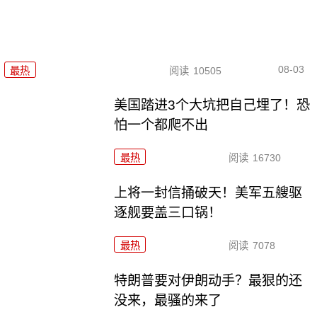
08-03
最热
阅读
10505
美国踏进3个大坑把自己埋了！恐
怕一个都爬不出
最热
阅读
16730
上将一封信捅破天！美军五艘驱
逐舰要盖三口锅！
最热
阅读
7078
特朗普要对伊朗动手？最狠的还
没来，最骚的来了