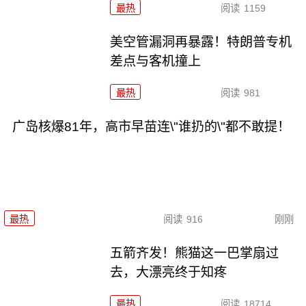
最热
阅读
1159
美空管漏洞再暴露！特朗普专机
差点与客机撞上
最热
阅读
981
广岛核爆81年，高市早苗连\"谁扔的\"都不敢提！
最热
阅读
916
刚刚
五箭齐发！熊猫这一巴掌扇过
去，大漂亮终于知疼
最热
阅读
18714