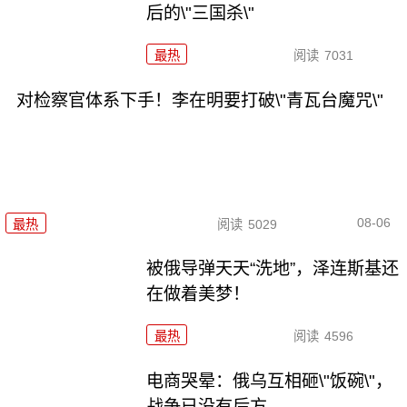
后的\"三国杀\"
最热
阅读
7031
对检察官体系下手！李在明要打破\"青瓦台魔咒\"
08-06
最热
阅读
5029
被俄导弹天天“洗地”，泽连斯基还
在做着美梦！
最热
阅读
4596
电商哭晕：俄乌互相砸\"饭碗\"，
战争已没有后方