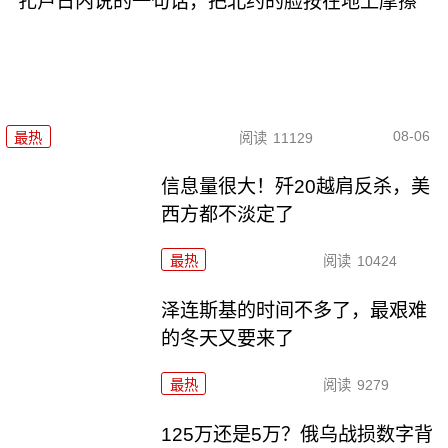
扎卢日内说的一句话，把北约的脸按在地上摩擦
08-06
最热
阅读
11129
信息量很大！歼20越肩反杀，美
西方都不淡定了
最热
阅读
10424
泽连斯基的时间不多了，最艰难
的冬天又要来了
最热
阅读
9279
125万还是5万？俄乌战损数字背