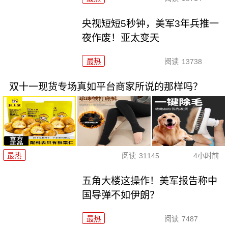
央视短短5秒钟，美军3年兵推一
夜作废！亚太变天
最热
阅读
13738
双十一现货专场真如平台商家所说的那样吗？
最热
阅读
31145
4小时前
五角大楼这操作！美军报告称中
国导弹不如伊朗？
最热
阅读
7487