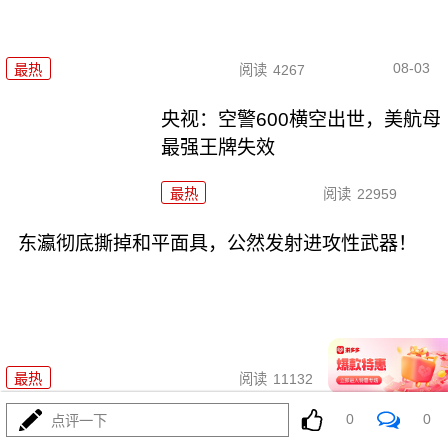
08-03
最热
阅读
4267
央视：空警600横空出世，美航母
最强王牌失效
最热
阅读
22959
东瀛彻底撕掉和平面具，公然发射进攻性武器！
08-03
最热
阅读
11132
0
0
点评一下
美利坚资源收割局：特朗普为何