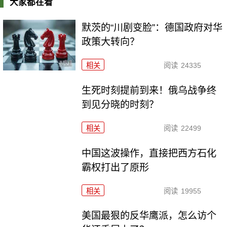
大家都在看
默茨的“川剧变脸”：德国政府对华
政策大转向？
相关
阅读
24335
生死时刻提前到来！俄乌战争终
到见分晓的时刻？
相关
阅读
22499
中国这波操作，直接把西方石化
霸权打出了原形
相关
阅读
19955
美国最狠的反华鹰派，怎么访个