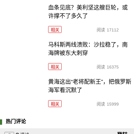
血条见底？美利坚这艘巨轮，或
许撑不了多久了
相关
阅读
17112
马科斯两线溃败：沙拉稳了，南
海牌被东大刺穿
相关
阅读
16375
黄海这出“老将配新王”，把俄罗斯
海军看沉默了
相关
阅读
15999
热门评论