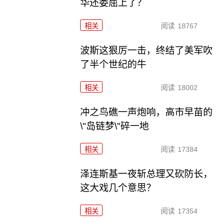
华还委屈上了？
相关
阅读
18767
波斯这狠厉一击，终结了美军吹
了半个世纪的牛
相关
阅读
18002
冲之鸟礁一声炮响，高市早苗的
\"岛链梦\"碎一地
相关
阅读
17384
泽连斯基一夜斩总理又砍防长，
这大戏几个意思？
相关
阅读
17354