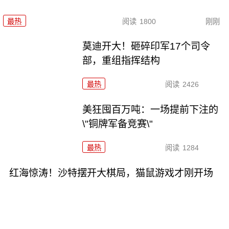
最热
阅读
1800
刚刚
莫迪开大！砸碎印军17个司令
部，重组指挥结构
最热
阅读
2426
美狂囤百万吨：一场提前下注的
\"铜牌军备竞赛\"
最热
阅读
1284
红海惊涛！沙特摆开大棋局，猫鼠游戏才刚开场