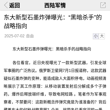
返回
西陆军情
东大新型石墨炸弹曝光：“黑暗杀手”的
战略指向
小
大
2025-07-02
自由
东大新型石墨炸弹曝光：黑暗杀手的战略指向
各位看官，近日央视曝光了一款新型武器，引发全球
军事圈的广泛热议。俄罗斯卫星网7月1日报道称，这款武器
疑似石墨炸弹的变种，能造成敌人大面积停电，动画视频清
晰展示了其工作原理：从移动装置发射后分解成多个子弹
药，爆炸后释放碳纤维，导致电网短路 。笔者作为军事观
察者，不禁要问：这款新概念炸弹究竟是为谁准备的？背后
藏着东大的何种战略意图？今天，就带各位看官深挖一番，