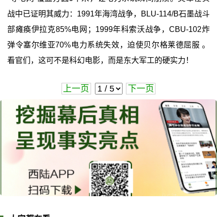
战中已证明其威力：1991年海湾战争，BLU-114/B石墨战斗
部瘫痪伊拉克85%电网；1999年科索沃战争，CBU-102炸
弹令塞尔维亚70%电力系统失效，迫使贝尔格莱德屈服 。
看官们，这可不是科幻电影，而是东大军工的硬实力！
上一页
下一页