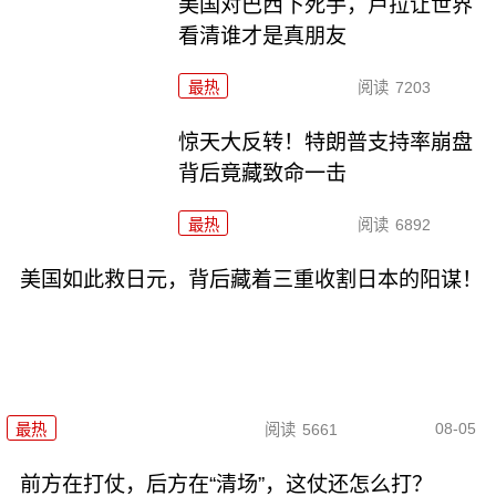
美国对巴西下死手，卢拉让世界
看清谁才是真朋友
最热
阅读
7203
惊天大反转！特朗普支持率崩盘
背后竟藏致命一击
最热
阅读
6892
美国如此救日元，背后藏着三重收割日本的阳谋！
08-05
最热
阅读
5661
前方在打仗，后方在“清场”，这仗还怎么打？