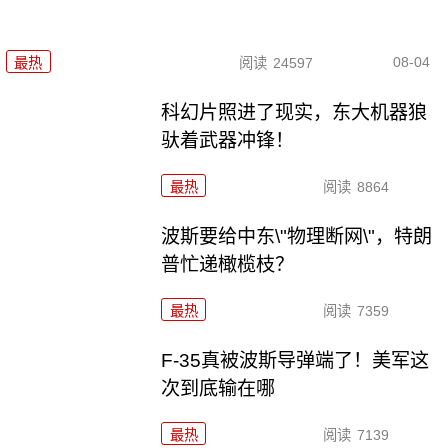
08-04
最热
阅读
24597
科幻片照进了现实，东大机器狼
驮着武器冲锋！
最热
阅读
8864
波斯要给中东\"物理断网\"，特朗
普忙递橄榄枝？
最热
阅读
7359
F-35真被波斯导弹端了！美军这
次到底输在哪
最热
阅读
7139