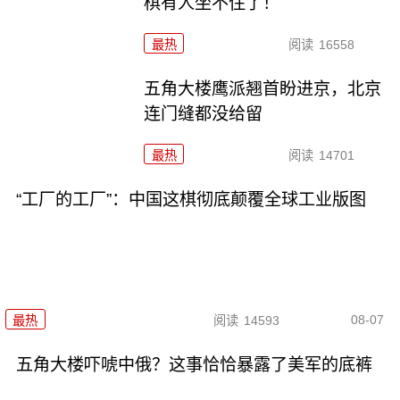
棋有人坐不住了！
最热
阅读
16558
五角大楼鹰派翘首盼进京，北京
连门缝都没给留
最热
阅读
14701
“工厂的工厂”：中国这棋彻底颠覆全球工业版图
08-07
最热
阅读
14593
五角大楼吓唬中俄？这事恰恰暴露了美军的底裤