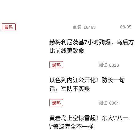
08-05
最热
阅读
16463
赫梅利尼茨基7小时殉爆，乌后方
比前线更致命
最热
阅读
8323
以色列内讧公开化！防长一句
话，军队不买账
最热
阅读
6304
黄岩岛上空惊雷起！东大\"八一
\"警巡完全不一样