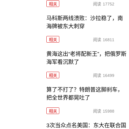
相关
阅读
17752
马科斯两线溃败：沙拉稳了，南
海牌被东大刺穿
相关
阅读
16811
黄海这出“老将配新王”，把俄罗斯
海军看沉默了
相关
阅读
16499
算了不打了？特朗普这脚刹车，
把全世界都晃吐了
相关
阅读
15988
3次当众点名美国：东大在联合国