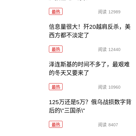
最热
阅读
12989
信息量很大！歼20越肩反杀，美
西方都不淡定了
最热
阅读
12440
泽连斯基的时间不多了，最艰难
的冬天又要来了
最热
阅读
10960
125万还是5万？俄乌战损数字背
后的\"三国杀\"
最热
阅读
8407