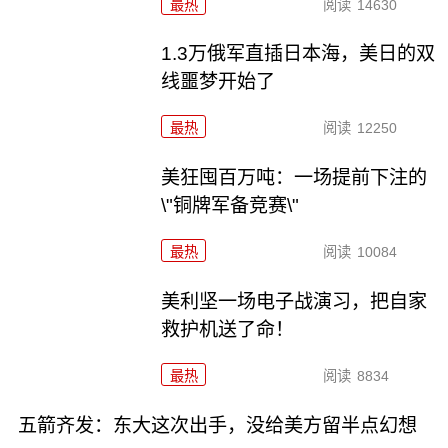
最热
阅读
14630
1.3万俄军直插日本海，美日的双
线噩梦开始了
最热
阅读
12250
美狂囤百万吨：一场提前下注的
\"铜牌军备竞赛\"
最热
阅读
10084
美利坚一场电子战演习，把自家
救护机送了命！
最热
阅读
8834
五箭齐发：东大这次出手，没给美方留半点幻想