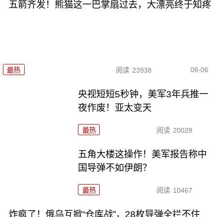
五箭齐发！熊猫这一巴掌扇过去，大漂亮终于知疼
08-06
最热
阅读
23938
央视短短5秒钟，美军3年兵推一
夜作废！亚太变天
最热
阅读
20028
五角大楼这操作！美军报告称中
国导弹不如伊朗？
最热
阅读
10467
炸疯了！俄乌互掀“仓库战”，28枚导弹全拦不住