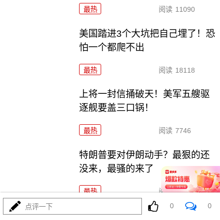
最热
阅读
11090
美国踏进3个大坑把自己埋了！恐
怕一个都爬不出
最热
阅读
18118
上将一封信捅破天！美军五艘驱
逐舰要盖三口锅！
最热
阅读
7746
特朗普要对伊朗动手？最狠的还
没来，最骚的来了
最热
阅读
6305
0
0
点评一下
特朗普这狼来了连演十遍，伊