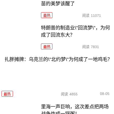
苗的美梦该醒了
最热
阅读
11071
特朗普的制造业\"回流梦\"，为何
成了回流东大？
最热
阅读
7831
扎胖摊牌：乌克兰的\"北约梦\"为何成了一地鸡毛？
08-05
最热
阅读
4855
里海一声巨响，这次差点把两场
战争炸成一锅粥！