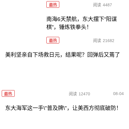
最热
阅读
4487
南海6天禁航，东大摆下“阳谋
棋”，锤炼铁拳头！
最热
阅读
21682
美利坚亲自下场救日元，结果呢？回弹后又蔫了
08-04
最热
阅读
12470
东大海军这一手\"普及牌\"，让美西方彻底破防！