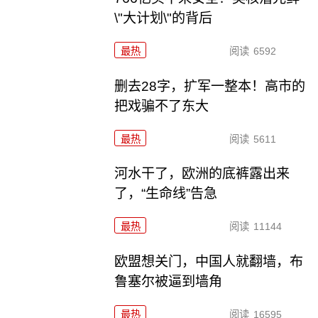
\"大计划\"的背后
最热
阅读
6592
删去28字，扩军一整本！高市的
把戏骗不了东大
最热
阅读
5611
河水干了，欧洲的底裤露出来
了，“生命线”告急
最热
阅读
11144
欧盟想关门，中国人就翻墙，布
鲁塞尔被逼到墙角
最热
阅读
16595