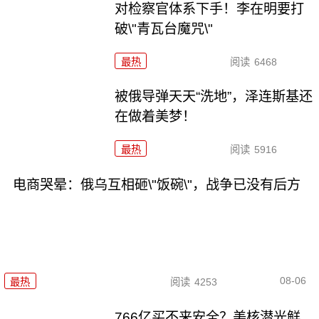
对检察官体系下手！李在明要打
破\"青瓦台魔咒\"
最热
阅读
6468
被俄导弹天天“洗地”，泽连斯基还
在做着美梦！
最热
阅读
5916
电商哭晕：俄乌互相砸\"饭碗\"，战争已没有后方
08-06
最热
阅读
4253
766亿买不来安全？美核潜光鲜