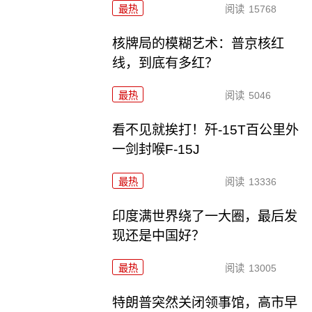
最热
阅读
15768
核牌局的模糊艺术：普京核红
线，到底有多红？
最热
阅读
5046
看不见就挨打！歼-15T百公里外
一剑封喉F-15J
最热
阅读
13336
印度满世界绕了一大圈，最后发
现还是中国好？
最热
阅读
13005
特朗普突然关闭领事馆，高市早