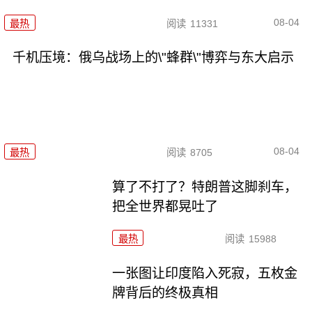
08-04
最热
阅读
11331
千机压境：俄乌战场上的\"蜂群\"博弈与东大启示
08-04
最热
阅读
8705
算了不打了？特朗普这脚刹车，
把全世界都晃吐了
最热
阅读
15988
一张图让印度陷入死寂，五枚金
牌背后的终极真相