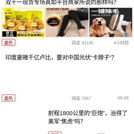
双十一现货专场真如平台商家所说的那样吗？
最热
阅读
31145
4小时前
印度豪赌千亿卢比，要对中国光伏“卡脖子”？
08-08
最热
阅读
7957
射程1800公里的“巨炮”，治得了
美军“焦虑”吗？