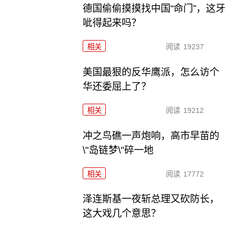
德国偷偷摸摸找中国“命门”，这牙
呲得起来吗？
相关
阅读
19237
美国最狠的反华鹰派，怎么访个
华还委屈上了？
相关
阅读
19212
冲之鸟礁一声炮响，高市早苗的
\"岛链梦\"碎一地
相关
阅读
17772
泽连斯基一夜斩总理又砍防长，
这大戏几个意思？