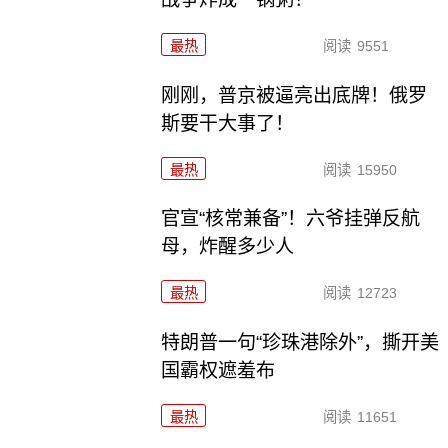
最热
阅读
9551
刚刚，普京被逼亮出底牌！俄罗
斯要干大事了！
最热
阅读
15950
官宣“核常兼备”！六爷挂弹反航
母，炸醒多少人
最热
阅读
12723
特朗普一句“珍珠港除外”，撕开美
国霸权遮羞布
最热
阅读
11651