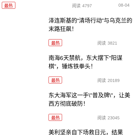
08-04
最热
阅读
4797
泽连斯基的“清场行动”与乌克兰的
末路狂飙！
最热
阅读
3821
南海6天禁航，东大摆下“阳谋
棋”，锤炼铁拳头！
最热
阅读
20189
东大海军这一手\"普及牌\"，让美
西方彻底破防！
最热
阅读
23045
美利坚亲自下场救日元，结果