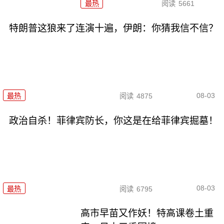
最热
阅读
5661
特朗普这狼来了连演十遍，伊朗：你猜我信不信？
08-03
最热
阅读
4875
政治自杀！菲律宾防长，你这是在给菲律宾掘墓！
08-03
最热
阅读
6795
高市早苗又作妖！特高课卷土重