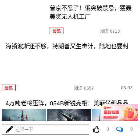
普京不忍了！俄突破禁忌，猛轰
美资无人机工厂
最热
阅读
8713
海锁波斯还不够，特朗普又生毒计，陆地也要封
08-03
最热
阅读
8557
4万吨老将压阵，054B新锐亮相：美菲仔细品品
0
0
点评一下