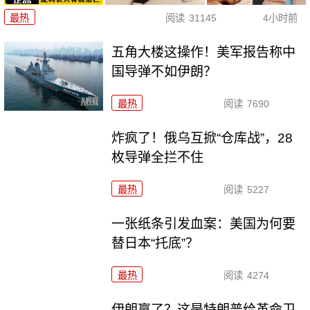
最热
阅读
31145
4小时前
五角大楼这操作！美军报告称中
国导弹不如伊朗？
最热
阅读
7690
炸疯了！俄乌互掀“仓库战”，28
枚导弹全拦不住
最热
阅读
5227
一张纸条引发血案：美国为何要
替日本“托底”？
最热
阅读
4274
伊朗赢了？这是特朗普给革命卫