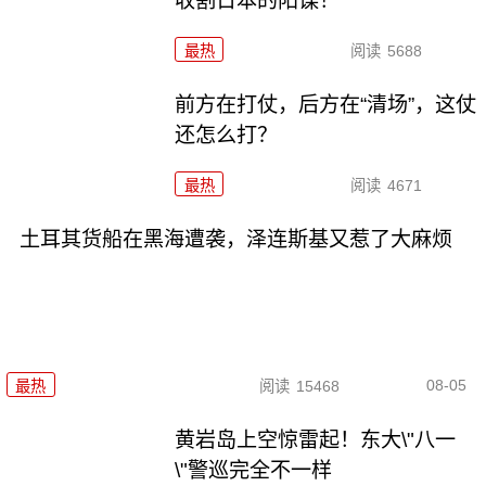
收割日本的阳谋！
最热
阅读
5688
前方在打仗，后方在“清场”，这仗
还怎么打？
最热
阅读
4671
土耳其货船在黑海遭袭，泽连斯基又惹了大麻烦
08-05
最热
阅读
15468
黄岩岛上空惊雷起！东大\"八一
\"警巡完全不一样