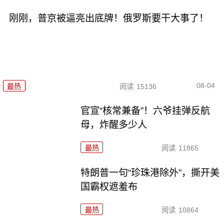
刚刚，普京被逼亮出底牌！俄罗斯要干大事了！
08-04
最热
阅读
15136
官宣“核常兼备”！六爷挂弹反航
母，炸醒多少人
最热
阅读
11865
特朗普一句“珍珠港除外”，撕开美
国霸权遮羞布
最热
阅读
10864