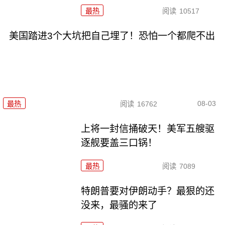
最热
阅读
10517
美国踏进3个大坑把自己埋了！恐怕一个都爬不出
08-03
最热
阅读
16762
上将一封信捅破天！美军五艘驱
逐舰要盖三口锅！
最热
阅读
7089
特朗普要对伊朗动手？最狠的还
没来，最骚的来了