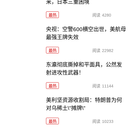
来，日本三重困境
最热
阅读
4280
央视：空警600横空出世，美航母
最强王牌失效
最热
阅读
22982
东瀛彻底撕掉和平面具，公然发
射进攻性武器！
最热
阅读
11144
美利坚资源收割局：特朗普为何
对乌稀土\"摊牌\"
最热
阅读
10233