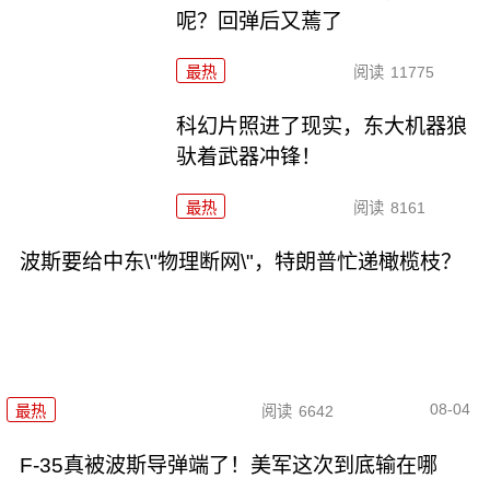
呢？回弹后又蔫了
最热
阅读
11775
科幻片照进了现实，东大机器狼
驮着武器冲锋！
最热
阅读
8161
波斯要给中东\"物理断网\"，特朗普忙递橄榄枝？
08-04
最热
阅读
6642
F-35真被波斯导弹端了！美军这次到底输在哪