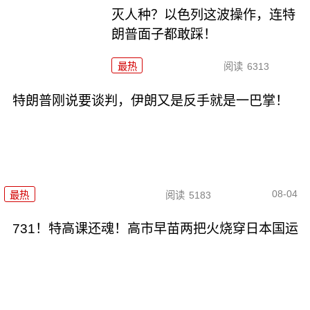
灭人种？以色列这波操作，连特
朗普面子都敢踩！
最热
阅读
6313
特朗普刚说要谈判，伊朗又是反手就是一巴掌！
08-04
最热
阅读
5183
731！特高课还魂！高市早苗两把火烧穿日本国运