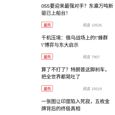
055要迎来最强对手？东瀛万吨新
驱已上船台！
最热
阅读
10526
千机压境：俄乌战场上的\"蜂群
\"博弈与东大启示
最热
阅读
7907
算了不打了？特朗普这脚刹车，
把全世界都晃吐了
最热
阅读
15019
一张图让印度陷入死寂，五枚金
牌背后的终极真相