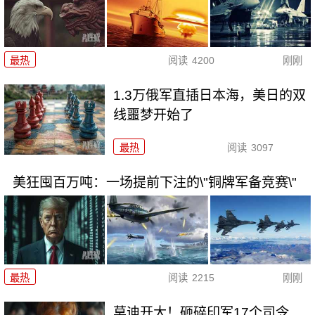
最热
阅读
4200
刚刚
1.3万俄军直插日本海，美日的双
线噩梦开始了
最热
阅读
3097
美狂囤百万吨：一场提前下注的\"铜牌军备竞赛\"
最热
阅读
2215
刚刚
莫迪开大！砸碎印军17个司令