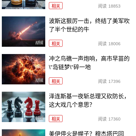
相关
阅读
18853
波斯这狠厉一击，终结了美军吹
了半个世纪的牛
相关
阅读
18006
冲之鸟礁一声炮响，高市早苗的
\"岛链梦\"碎一地
相关
阅读
17396
泽连斯基一夜斩总理又砍防长，
这大戏几个意思？
相关
阅读
17360
美伊停火是幌子？穆杰塔巴回