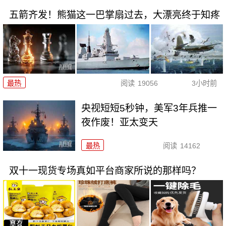
五箭齐发！熊猫这一巴掌扇过去，大漂亮终于知疼
最热
阅读
19056
3小时前
央视短短5秒钟，美军3年兵推一
夜作废！亚太变天
最热
阅读
14162
双十一现货专场真如平台商家所说的那样吗？