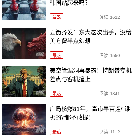
韩国站起来吗？
最热
阅读
1622
五箭齐发：东大这次出手，没给
美方留半点幻想
最热
阅读
1550
美空管漏洞再暴露！特朗普专机
差点与客机撞上
最热
阅读
1341
广岛核爆81年，高市早苗连\"谁
扔的\"都不敢提！
最热
阅读
1112