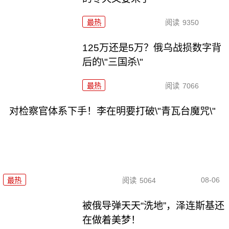
最热
阅读
9350
125万还是5万？俄乌战损数字背
后的\"三国杀\"
最热
阅读
7066
对检察官体系下手！李在明要打破\"青瓦台魔咒\"
08-06
最热
阅读
5064
被俄导弹天天“洗地”，泽连斯基还
在做着美梦！