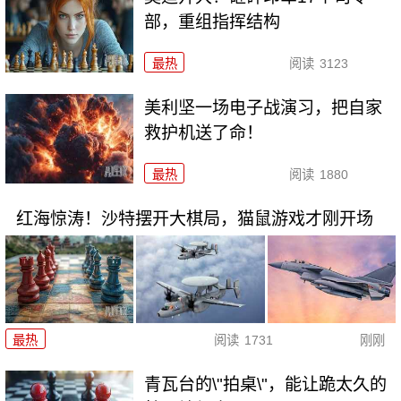
部，重组指挥结构
最热
阅读
3123
美利坚一场电子战演习，把自家
救护机送了命！
最热
阅读
1880
红海惊涛！沙特摆开大棋局，猫鼠游戏才刚开场
最热
阅读
1731
刚刚
青瓦台的\"拍桌\"，能让跪太久的