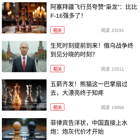
阿塞拜疆飞行员夸赞“枭龙”：比比
F-16强多了！
相关
阅读
23191
生死时刻提前到来！俄乌战争终
到见分晓的时刻？
相关
阅读
22511
五箭齐发！熊猫这一巴掌扇过
去，大漂亮终于知疼
相关
阅读
19056
菲律宾告洋状，中国直接上水
炮：炮灰代价才开始